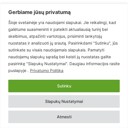
Евгений Филиндаш
Gerbiame jūsų privatumą
Народный депутат Украины
Šioje svetainėje yra naudojami slapukai. Jie reikalingi, kad
galėtume suasmeninti ir pateikti aktualiausią turinį bei
buzina.org
skelbimus, atpažinti vartotojus, prisiminti lankytojų
nuostatas ir analizuoti jų srautą. Pasirinkdami "Sutinku", jūs
sutinkate su visais naudojamais slapukais. Pamatyti
- Reklama -
naudojamų slapukų sąrašą bei keisti jų nuostatas galite
pasirinkę "Slapukų Nustatymai". Daugiau informacijos rasite
puslapyje .
Privatumo Politika
Sutinku
Slapukų Nustatymai
Atmesti