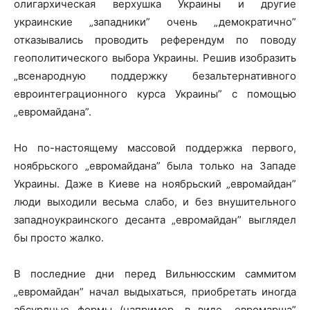
олигархическая верхушка Украины и другие
украинские „западники” очень „демократично”
отказывались проводить референдум по поводу
геополитического выбора Украины. Решив изобразить
„всенародную поддержку безальтернативного
евроинтеграционного курса Украины” с помощью
„евромайдана”.
Но по-настоящему массовой поддержка первого,
ноябрьского „евромайдана” была только на Западе
Украины. Даже в Киеве на ноябрьский „евромайдан”
люди выходили весьма слабо, и без внушительного
западноукраинского десанта „евромайдан” выглядел
бы просто жалко.
В последние дни перед Вильнюсским саммитом
„евромайдан” начал выдыхаться, приобретать иногда
абсурдные формы (например, в виде „евромарша”