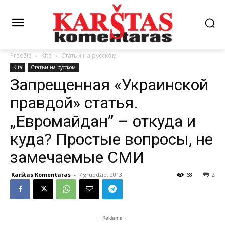
Pradžia
Kita
Статьи на русском
Kita
Статьи на русском
Запрещенная «Украинской
правдой» статья.
„Евромайдан” – откуда и
куда? Простые вопросы, не
замечаемые СМИ
Karštas Komentaras
-
7 gruodžio, 2013
68
2
- Reklama -