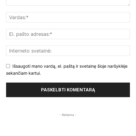
Išsaugoti mano vardą, el. paštą ir svetainę šioje naršyklėje
sekančiam kartui.
- Reklama -