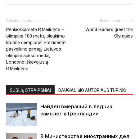
Ankstesnis straipsnis
Sekantis straipsnis
Penkiolikametė R.Meilutytė –
World leaders greet the
olimpinė 100 metrų plaukimo
Olympics
krūtine čempionė! Prezidentė
pasveikino pirmąjį Lietuvos
olimpinį aukso medalį
Londone iškovojusią
R.Meilutytę
SUSIJĘ STRAIPSNIAI
DAUGIAU ŠIO AUTORIAUS TURINIO
Найден вмерзший в ледник
самолет в Гренландии
В Министерстве иностранных дел