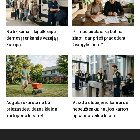
Ne tik kaina: į ką atkreipti
Pirmas būstas: ką būtina
dėmesį renkantis vežėją į
žinoti dar prieš pradedant
Europą
žvalgytis buto?
Augalai skursta ne be
Vaizdo stebėjimo kameros
priežasties: dažna klaida
nebeužtenka: naujos kartos
kartojama kasmet
apsauga veikia kitaip