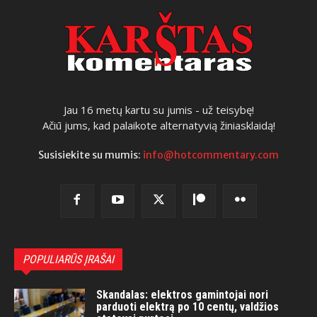
Jau 16 metų kartu su jumis - už teisybę!
Ačiū jums, kad palaikote alternatyvią žiniasklaidą!
Susisiekite su mumis:
info@hotcommentary.com
POPULIARŪS ĮRAŠAI
Skandalas: elektros gamintojai nori
parduoti elektrą po 10 centų, valdžios