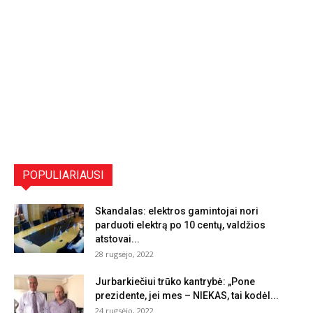
POPULIARIAUSI
Skandalas: elektros gamintojai nori
parduoti elektrą po 10 centų, valdžios
atstovai...
28 rugsėjo, 2022
Jurbarkiečiui trūko kantrybė: „Pone
prezidente, jei mes – NIEKAS, tai kodėl...
24 rugsėjo, 2022