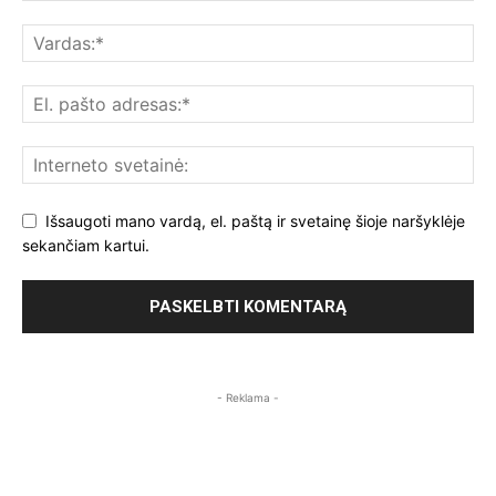
Išsaugoti mano vardą, el. paštą ir svetainę šioje naršyklėje
sekančiam kartui.
- Reklama -