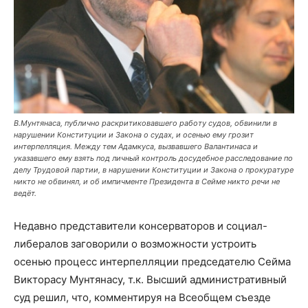
В.Мунтянаса, публично раскритиковавшего работу судов, обвинили в
нарушении Конституции и Закона о судах, и осенью ему грозит
интерпелляция. Между тем Адамкуса, вызвавшего Валантинаса и
указавшего ему взять под личный контроль досудебное расследование по
делу Трудовой партии, в нарушении Конституции и Закона о прокуратуре
никто не обвинял, и об импичменте Президента в Сейме никто речи не
ведёт.
Недавно представители консерваторов и социал-
либералов заговорили о возможности устроить
осенью процесс интерпелляции председателю Сейма
Викторасу Мунтянасу, т.к. Высший административный
суд решил, что, комментируя на Всеобщем съезде