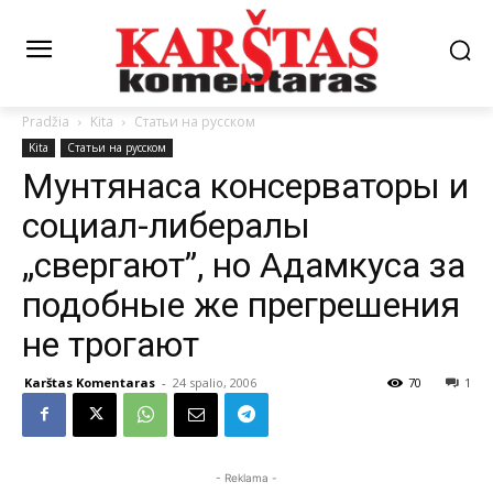
Pradžia
Kita
Статьи на русском
Kita
Статьи на русском
Мунтянаса консерваторы и
социал-либералы
„свергают”, но Адамкуса за
подобные же прегрешения
не трогают
Karštas Komentaras
-
24 spalio, 2006
70
1
- Reklama -