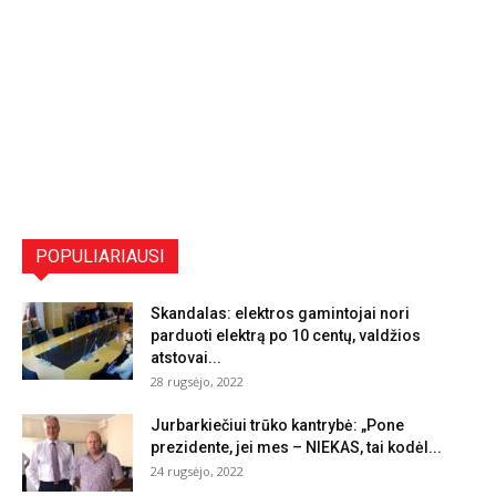
POPULIARIAUSI
Skandalas: elektros gamintojai nori
parduoti elektrą po 10 centų, valdžios
atstovai...
28 rugsėjo, 2022
Jurbarkiečiui trūko kantrybė: „Pone
prezidente, jei mes – NIEKAS, tai kodėl...
24 rugsėjo, 2022