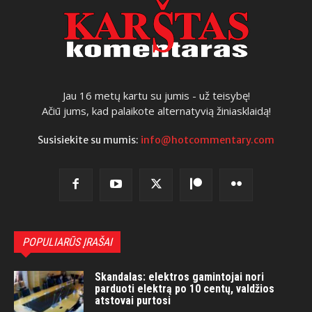
Jau 16 metų kartu su jumis - už teisybę!
Ačiū jums, kad palaikote alternatyvią žiniasklaidą!
Susisiekite su mumis:
info@hotcommentary.com
POPULIARŪS ĮRAŠAI
Skandalas: elektros gamintojai nori
parduoti elektrą po 10 centų, valdžios
atstovai purtosi