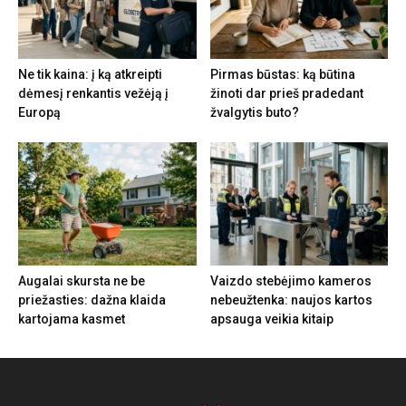
Ne tik kaina: į ką atkreipti
Pirmas būstas: ką būtina
dėmesį renkantis vežėją į
žinoti dar prieš pradedant
Europą
žvalgytis buto?
Augalai skursta ne be
Vaizdo stebėjimo kameros
priežasties: dažna klaida
nebeužtenka: naujos kartos
kartojama kasmet
apsauga veikia kitaip