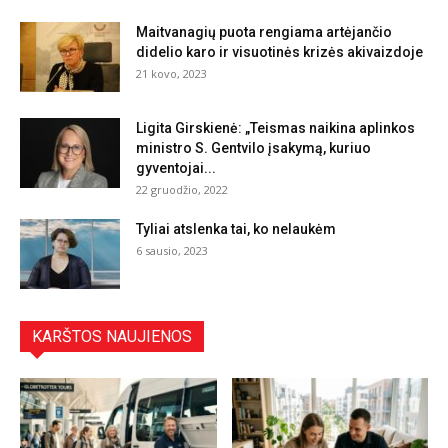
Maitvanagių puota rengiama artėjančio
didelio karo ir visuotinės krizės akivaizdoje
21 kovo, 2023
Ligita Girskienė: „Teismas naikina aplinkos
ministro S. Gentvilo įsakymą, kuriuo
gyventojai...
22 gruodžio, 2022
Tyliai atslenka tai, ko nelaukėm
6 sausio, 2023
KARŠTOS NAUJIENOS