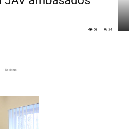
ėsi JAV ambasados
58
24
- Reklama -