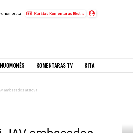
renumerata
Karštas Komentaras Ekstra
NUOMONĖS
KOMENTARAS TV
KITA
 JAV ambasados atstovai