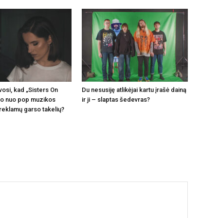
vosi, kad „Sisters On
Du nesusiję atlikėjai kartu įrašė dainą
ito nuo pop muzikos
ir ji – slaptas šedevras?
 reklamų garso takelių?