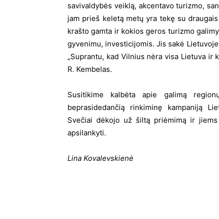
savivaldybės veiklą, akcentavo turizmo, sa
jam prieš keletą metų yra tekę su draugais p
krašto gamta ir kokios geros turizmo gali
gyvenimu, investicijomis. Jis sakė Lietuvoje 
„Suprantu, kad Vilnius nėra visa Lietuva ir 
R. Kembelas.
Susitikime kalbėta apie galimą region
beprasidedančią rinkiminę kampaniją Li
Svečiai dėkojo už šiltą priėmimą ir jiems
apsilankyti.
Lina Kovalevskienė