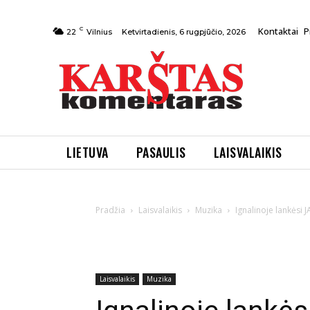
C
Kontaktai
P
Ketvirtadienis, 6 rugpjūčio, 2026
22
Vilnius
LIETUVA
PASAULIS
LAISVALAIKIS
Pradžia
Laisvalaikis
Muzika
Ignalinoje lankėsi
Laisvalaikis
Muzika