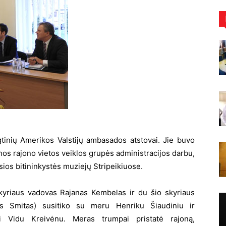
gtinių Amerikos Valstijų ambasados atstovai. Jie buvo
inos rajono vietos veiklos grupės administracijos darbu,
sios bitininkystės muziejų Stripeikiuose.
yriaus vadovas Rajanas Kembelas ir du šio skyriaus
as Smitas) susitiko su meru Henriku Šiaudiniu ir
umi Vidu Kreivėnu. Meras trumpai pristatė rajoną,