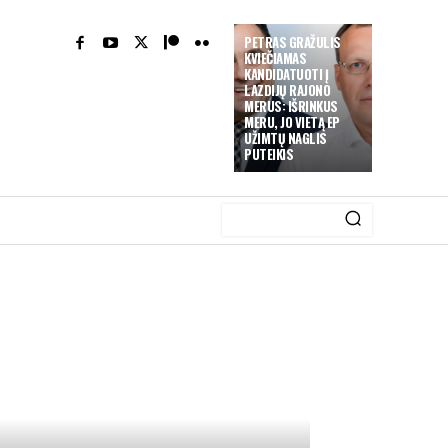
PETRAS GRAŽULIS
KVIEČIAMAS
KANDIDATUOTI Į
LAZDIJŲ RAJONO
MERUS: IŠRINKUS
MERU, JO VIETĄ EP
UŽIMTŲ NAGLIS
PUTEIKIS