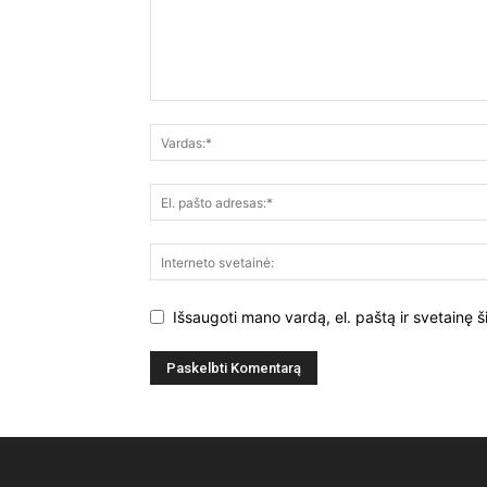
Išsaugoti mano vardą, el. paštą ir svetainę š