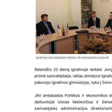
Ignalinos savivaldybėje lankėsi JAV ambasados atstovai
Balandžio 22 dieną Ignalinoje lankėsi Jun
priimti savivaldybėje, vėliau domėjosi Ignal
pabuvojo Ignalinos gimnazijoje, vyko į Seno
JAV ambasados Politikos ir ekonomikos sk
darbuotojai (Jonas Vasilevičius ir Sem
savivaldybės administracijos direktori