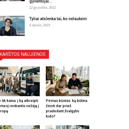
gyventojai...
22 gruodžio, 2022
Tyliai atslenka tai, ko nelaukėm
6 sausio, 2023
KARŠTOS NAUJIENOS
 tik kaina: į ką atkreipti
Pirmas būstas: ką būtina
mesį renkantis vežėją į
žinoti dar prieš
ropą
pradedant žvalgytis
buto?