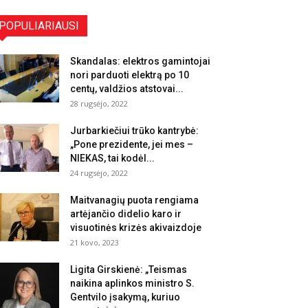
POPULIARIAUSI
Skandalas: elektros gamintojai
nori parduoti elektrą po 10
centų, valdžios atstovai...
28 rugsėjo, 2022
Jurbarkiečiui trūko kantrybė:
„Pone prezidente, jei mes –
NIEKAS, tai kodėl...
24 rugsėjo, 2022
Maitvanagių puota rengiama
artėjančio didelio karo ir
visuotinės krizės akivaizdoje
21 kovo, 2023
Ligita Girskienė: „Teismas
naikina aplinkos ministro S.
Gentvilo įsakymą, kuriuo