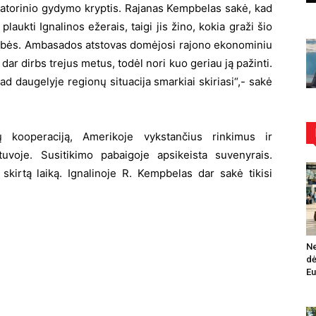
natorinio gydymo kryptis. Rajanas Kempbelas sakė, kad
laukti Ignalinos ežerais, taigi jis žino, kokia graži šio
mybės. Ambasados atstovas domėjosi rajono ekonominiu
dar dirbs trejus metus, todėl nori kuo geriau ją pažinti.
kad daugelyje regionų situacija smarkiai skiriasi“,- sakė
ų kooperaciją, Amerikoje vykstančius rinkimus ir
etuvoje.
Susitikimo pabaigoje apsikeista suvenyrais.
 skirtą laiką.
Ignalinoje R. Kempbelas dar sakė tikisi
Ne
dė
Eu