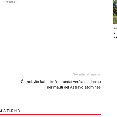
- Reklama -
Au
pr
ka
Sekantis straipsnis
Černobylio katastrofos randai verčia dar labiau
nerimauti dėl Astravo atominės
AUS TURINIO