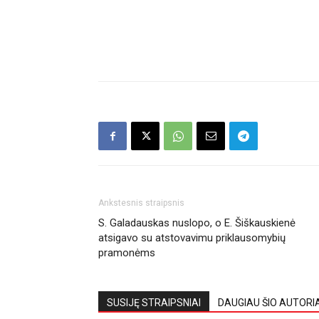
Ankstesnis straipsnis
S. Galadauskas nuslopo, o E. Šiškauskienė
atsigavo su atstovavimu priklausomybių
pramonėms
SUSIJĘ STRAIPSNIAI
DAUGIAU ŠIO AUTORI