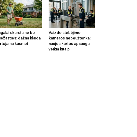
galai skursta ne be
Vaizdo stebėjimo
iežasties: dažna klaida
kameros nebeužtenka:
rtojama kasmet
naujos kartos apsauga
veikia kitaip