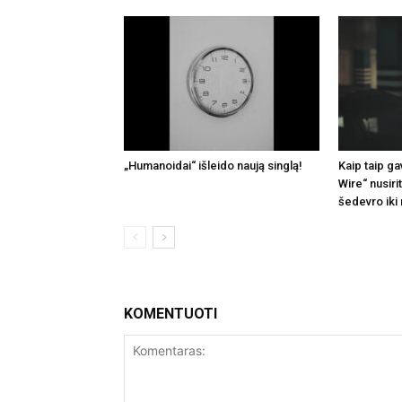
„Humanoidai“ išleido naują singlą!
Kaip taip ga
Wire“ nusir
šedevro iki
KOMENTUOTI