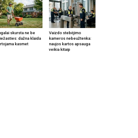
galai skursta ne be
Vaizdo stebėjimo
iežasties: dažna klaida
kameros nebeužtenka:
rtojama kasmet
naujos kartos apsauga
veikia kitaip