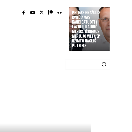
PETRAS GRAŽULIS
KVIEČIAMAS
KANDIDATUOTI Į
LAZDIJŲ RAJONO
MERUS: IŠRINKUS
MERU, JO VIETĄ EP
UŽIMTŲ NAGLIS
PUTEIKIS