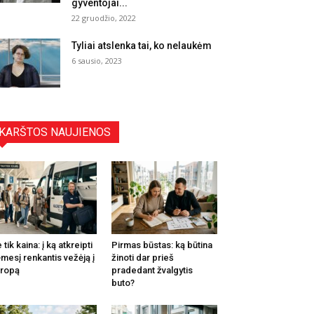
gyventojai...
22 gruodžio, 2022
Tyliai atslenka tai, ko nelaukėm
6 sausio, 2023
KARŠTOS NAUJIENOS
 tik kaina: į ką atkreipti
Pirmas būstas: ką būtina
mesį renkantis vežėją į
žinoti dar prieš
ropą
pradedant žvalgytis
buto?