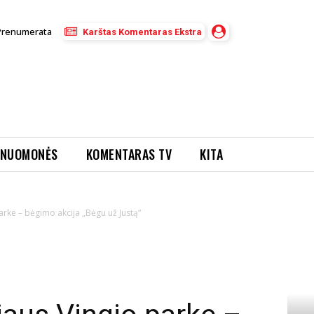
Prenumerata
Karštas Komentaras Ekstra
NUOMONĖS
KOMENTARAS TV
KITA
parke – bėgimo akcija „Bėgu už Justą“