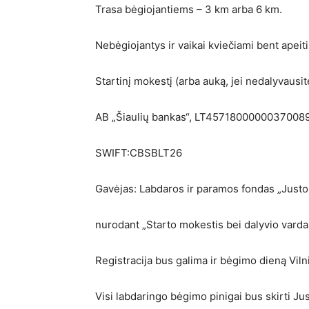
Trasa bėgiojantiems – 3 km arba 6 km.
Nebėgiojantys ir vaikai kviečiami bent apeit
Startinį mokestį (arba auką, jei nedalyvausi
AB „Šiaulių bankas“, LT4571800000037008
SWIFT:CBSBLT26
Gavėjas: Labdaros ir paramos fondas „Justo
nurodant „Starto mokestis bei dalyvio varda
Registracija bus galima ir bėgimo dieną Viln
Visi labdaringo bėgimo pinigai bus skirti Jus