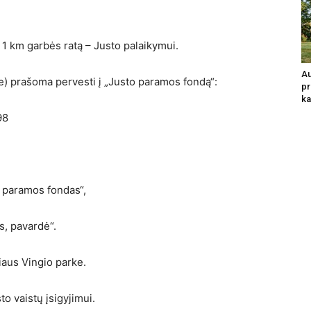
i 1 km garbės ratą – Justo palaikymui.
Au
te) prašoma pervesti į „Justo paramos fondą“:
pr
ka
98
 paramos fondas“,
s, pavardė“.
iaus Vingio parke.
to vaistų įsigyjimui.