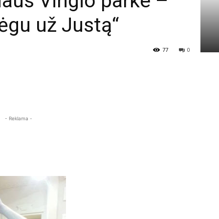
iaus Vingio parke –
ėgu už Justą“
77
0
- Reklama -