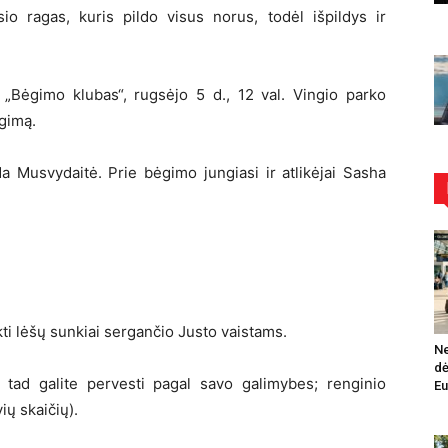
io ragas, kuris pildo visus norus, todėl išpildys ir
 „Bėgimo klubas“, rugsėjo 5 d., 12 val. Vingio parko
ėgimą.
a Musvydaitė. Prie bėgimo jungiasi ir atlikėjai Sasha
.
kti lėšų sunkiai sergančio Justo vaistams.
Ne
dė
 tad galite pervesti pagal savo galimybes; renginio
Eu
ių skaičių).