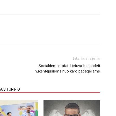
Sekantis straipsnis
Socialdemokratai: Lietuva turi padėti
nukentėjusiems nuo karo pabėgėliams
AUS TURINIO