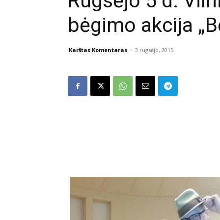
Rugsėjo 5 d. Viln
bėgimo akcija „B
Karštas Komentaras
-
3 rugsėjo, 2015