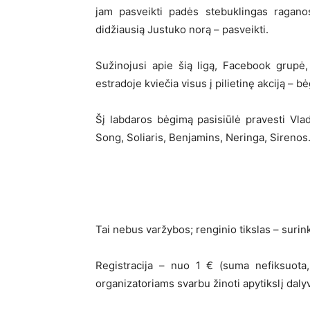
jam pasveikti padės stebuklingas raganos
didžiausią Justuko norą – pasveikti.
Sužinojusi apie šią ligą, Facebook grupė,
estradoje kviečia visus į pilietinę akciją – b
Šį labdaros bėgimą pasisiūlė pravesti Vlad
Song, Soliaris, Benjamins, Neringa, Sirenos
Tai nebus varžybos; renginio tikslas – surin
Registracija – nuo 1 € (suma nefiksuota,
organizatoriams svarbu žinoti apytikslį dalyv