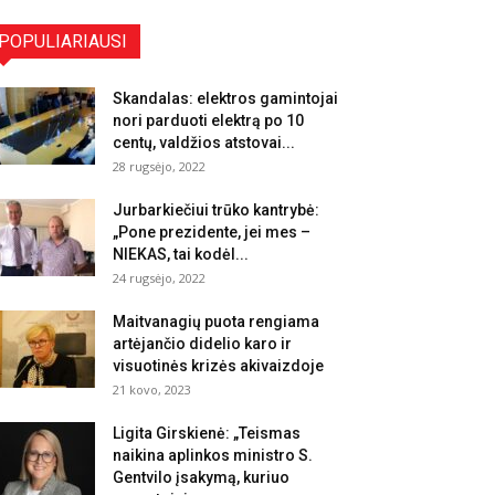
POPULIARIAUSI
Skandalas: elektros gamintojai
nori parduoti elektrą po 10
centų, valdžios atstovai...
28 rugsėjo, 2022
Jurbarkiečiui trūko kantrybė:
„Pone prezidente, jei mes –
NIEKAS, tai kodėl...
24 rugsėjo, 2022
Maitvanagių puota rengiama
artėjančio didelio karo ir
visuotinės krizės akivaizdoje
21 kovo, 2023
Ligita Girskienė: „Teismas
naikina aplinkos ministro S.
Gentvilo įsakymą, kuriuo