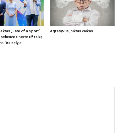
jektas „Fate of a Sport“
Agresyvus, piktas vaikas
Inclusive Sporto už taiką
ą Briuselyje