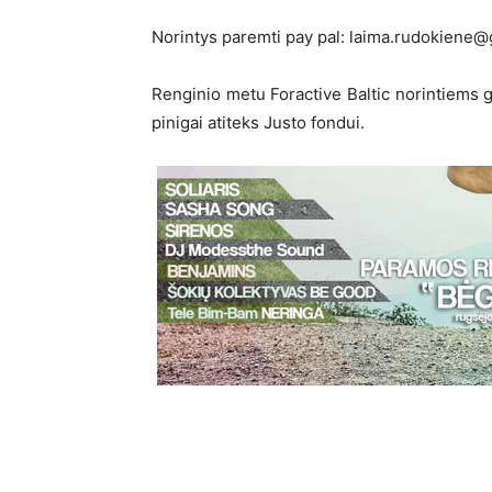
Norintys paremti pay pal: laima.rudokiene@
Renginio metu Foractive Baltic norintiems ga
pinigai atiteks Justo fondui.