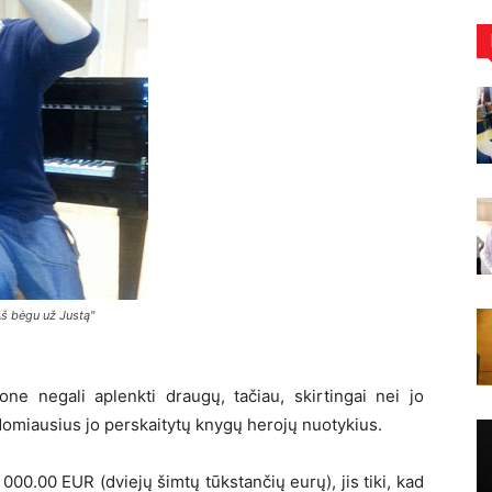
Aš bėgu už Justą"
one negali aplenkti draugų, tačiau, skirtingai nei jo
 įdomiausius jo perskaitytų knygų herojų nuotykius.
000.00 EUR (dviejų šimtų tūkstančių eurų), jis tiki, kad