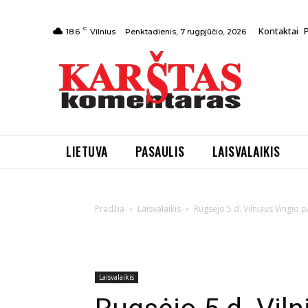
C
Kontaktai
Penktadienis, 7 rugpjūčio, 2026
18.6
Vilnius
LIETUVA
PASAULIS
LAISVALAIKIS
Pradžia
Laisvalaikis
Rugsėjo 5 d. Vilniaus Vingio 
Laisvalaikis