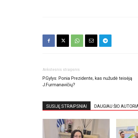
Ankstesnis straipsnis
P.Gylys: Ponia Prezidente, kas nužudė teisėją
J.Furmanavičių?
SUSIJĘ STRAIPSNIAI
DAUGIAU ŠIO AUTORI