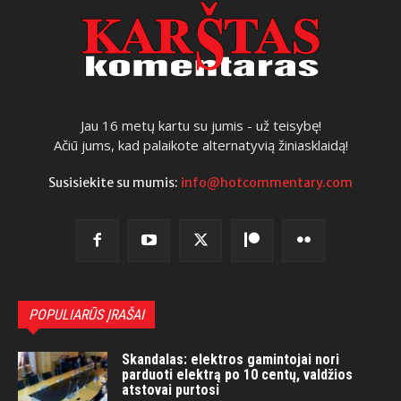
Jau 16 metų kartu su jumis - už teisybę!
Ačiū jums, kad palaikote alternatyvią žiniasklaidą!
Susisiekite su mumis:
info@hotcommentary.com
POPULIARŪS ĮRAŠAI
Skandalas: elektros gamintojai nori
parduoti elektrą po 10 centų, valdžios
atstovai purtosi