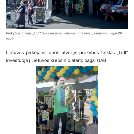
Prekybos tinklas „Lidl“ teiks paramą Lietuvos moksleivių krepšinio lygai.KK
nuotr.
Lietuvos pirkėjams duris atvėręs prekybos tinklas „Lidl“
investuoja į Lietuvos krepšinio ateitį: pagal UAB