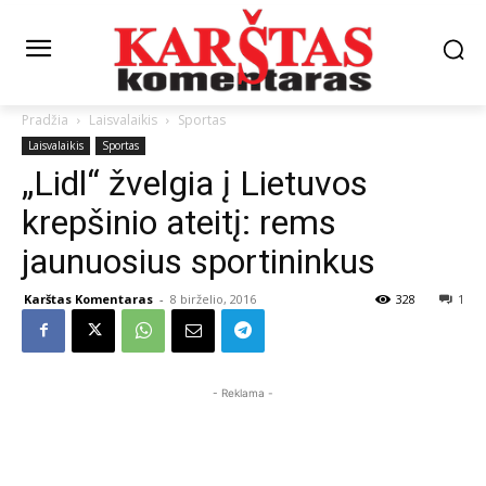
Pradžia
Laisvalaikis
Sportas
Laisvalaikis
Sportas
„Lidl“ žvelgia į Lietuvos
krepšinio ateitį: rems
jaunuosius sportininkus
Karštas Komentaras
-
8 birželio, 2016
328
1
- Reklama -