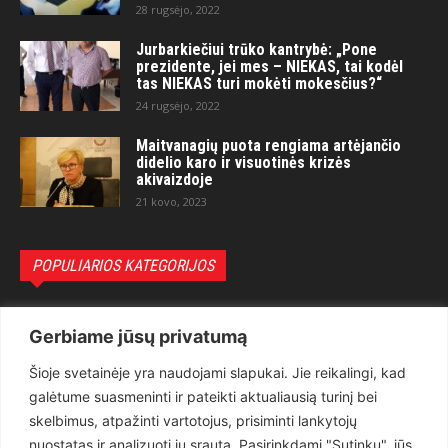
28 rugsėjo, 2022
Jurbarkiečiui trūko kantrybė: „Pone
prezidente, jei mes – NIEKAS, tai kodėl
tas NIEKAS turi mokėti mokesčius?“
24 rugsėjo, 2022
Maitvanagių puota rengiama artėjančio
didelio karo ir visuotinės krizės
akivaizdoje
21 kovo, 2023
POPULIARIOS KATEGORIJOS
Politika
3281
Gerbiame jūsų privatumą
Nuomonės
2174
Šioje svetainėje yra naudojami slapukai. Jie reikalingi, kad
Teisėsauga
1497
galėtume suasmeninti ir pateikti aktualiausią turinį bei
Aktualu
1373
skelbimus, atpažinti vartotojus, prisiminti lankytojų
Lietuva
619
nuostatas ir analizuoti jų srautą. Pasirinkdami "Sutinku", jūs