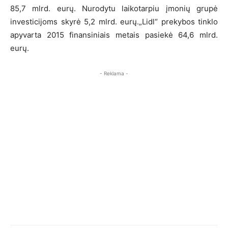
85,7 mlrd. eurų. Nurodytu laikotarpiu įmonių grupė
investicijoms skyrė 5,2 mlrd. eurų.„Lidl“ prekybos tinklo
apyvarta 2015 finansiniais metais pasiekė 64,6 mlrd.
eurų.
- Reklama -