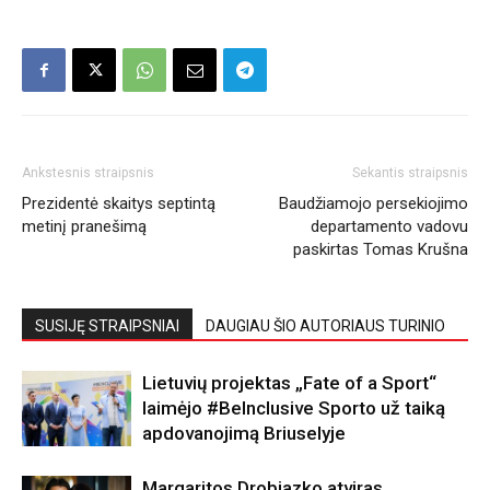
Ankstesnis straipsnis
Sekantis straipsnis
Prezidentė skaitys septintą
Baudžiamojo persekiojimo
metinį pranešimą
departamento vadovu
paskirtas Tomas Krušna
SUSIJĘ STRAIPSNIAI
DAUGIAU ŠIO AUTORIAUS TURINIO
Lietuvių projektas „Fate of a Sport“
laimėjo #BeInclusive Sporto už taiką
apdovanojimą Briuselyje
Margaritos Drobiazko atviras