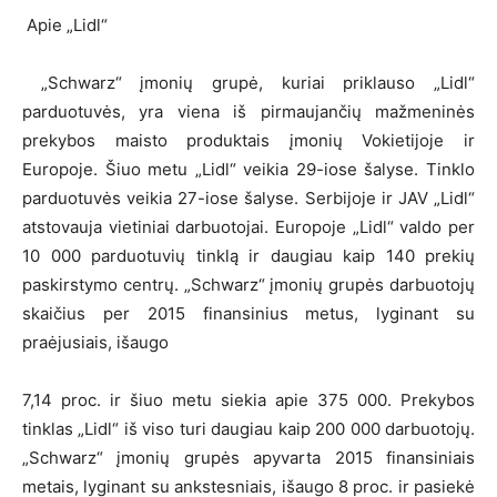
Apie „Lidl“
„Schwarz“ įmonių grupė, kuriai priklauso „Lidl“
parduotuvės, yra viena iš pirmaujančių mažmeninės
prekybos maisto produktais įmonių Vokietijoje ir
Europoje. Šiuo metu „Lidl“ veikia 29-iose šalyse. Tinklo
parduotuvės veikia 27-iose šalyse. Serbijoje ir JAV „Lidl“
atstovauja vietiniai darbuotojai. Europoje „Lidl“ valdo per
10 000 parduotuvių tinklą ir daugiau kaip 140 prekių
paskirstymo centrų. „Schwarz“ įmonių grupės darbuotojų
skaičius per 2015 finansinius metus, lyginant su
praėjusiais, išaugo
7,14 proc. ir šiuo metu siekia apie 375 000. Prekybos
tinklas „Lidl“ iš viso turi daugiau kaip 200 000 darbuotojų.
„Schwarz“ įmonių grupės apyvarta 2015 finansiniais
metais, lyginant su ankstesniais, išaugo 8 proc. ir pasiekė