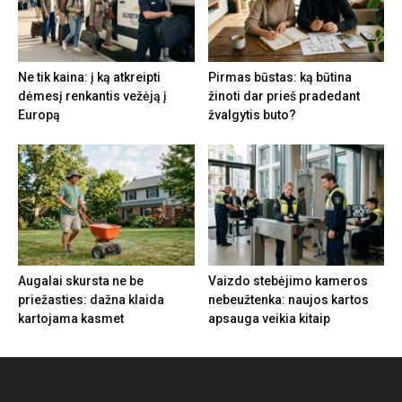
Ne tik kaina: į ką atkreipti
Pirmas būstas: ką būtina
dėmesį renkantis vežėją į
žinoti dar prieš pradedant
Europą
žvalgytis buto?
Augalai skursta ne be
Vaizdo stebėjimo kameros
priežasties: dažna klaida
nebeužtenka: naujos kartos
kartojama kasmet
apsauga veikia kitaip