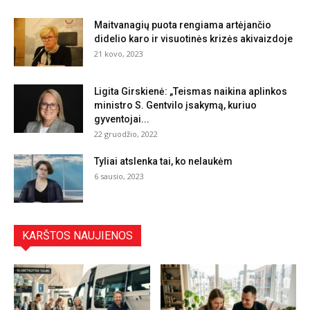
Maitvanagių puota rengiama artėjančio
didelio karo ir visuotinės krizės akivaizdoje
21 kovo, 2023
Ligita Girskienė: „Teismas naikina aplinkos
ministro S. Gentvilo įsakymą, kuriuo
gyventojai...
22 gruodžio, 2022
Tyliai atslenka tai, ko nelaukėm
6 sausio, 2023
KARŠTOS NAUJIENOS