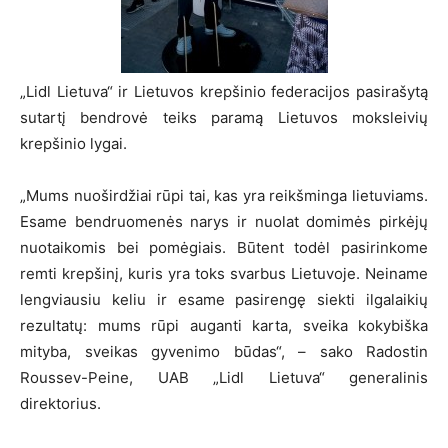
„Lidl Lietuva“ ir Lietuvos krepšinio federacijos pasirašytą
sutartį bendrovė teiks paramą Lietuvos moksleivių
krepšinio lygai.
„Mums nuoširdžiai rūpi tai, kas yra reikšminga lietuviams.
Esame bendruomenės narys ir nuolat domimės pirkėjų
nuotaikomis bei pomėgiais. Būtent todėl pasirinkome
remti krepšinį, kuris yra toks svarbus Lietuvoje. Neiname
lengviausiu keliu ir esame pasirengę siekti ilgalaikių
rezultatų: mums rūpi auganti karta, sveika kokybiška
mityba, sveikas gyvenimo būdas“, – sako Radostin
Roussev-Peine, UAB „Lidl Lietuva“ generalinis
direktorius.