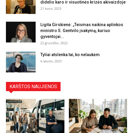
didelio karo ir visuotinės krizės akivaizdoje
21 kovo, 2023
Ligita Girskienė: „Teismas naikina aplinkos
ministro S. Gentvilo įsakymą, kuriuo
gyventojai...
22 gruodžio, 2022
Tyliai atslenka tai, ko nelaukėm
6 sausio, 2023
KARŠTOS NAUJIENOS