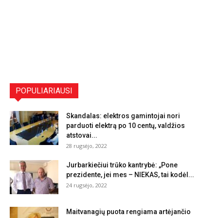
POPULIARIAUSI
Skandalas: elektros gamintojai nori
parduoti elektrą po 10 centų, valdžios
atstovai...
28 rugsėjo, 2022
Jurbarkiečiui trūko kantrybė: „Pone
prezidente, jei mes – NIEKAS, tai kodėl...
24 rugsėjo, 2022
Maitvanagių puota rengiama artėjančio