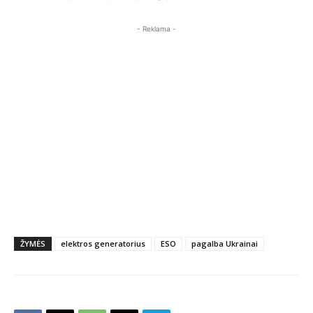
- Reklama -
ŽYMĖS
elektros generatorius
ESO
pagalba Ukrainai