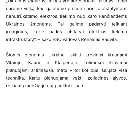
„Ukrainos elektros tinklas yra agresoriaus taikinys, todėl
darome viską, kad galėtume prisidėti prie jo atstatymo ir
nenutrūkstamo elektros tiekimo nuo karo kenčiantiems
Ukrainos žmonėms. Tai galime padaryti teikiant
įrenginius, kurie padės atstatyti elektros tiekimo
infrastruktūrą“, – sako ESO vadovas Renaldas Radvila.
Šiomis dienomis Ukrainai skirti kroviniai kraunami
Vilniuje, Kaune ir Klaipėdoje. Tolimesni krovimai
planuojami artimiausiu metu – tol kol bus išsiųsta visa
technika. Kartu planuojama vežti izoliacinės alyvos,
reikiamų medžiagų dujų tinklui ir pan.