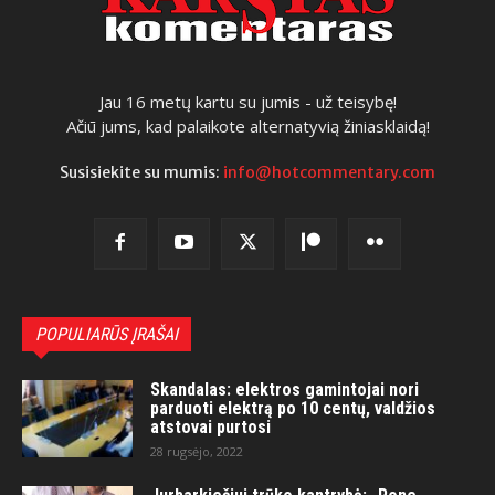
Jau 16 metų kartu su jumis - už teisybę!
Ačiū jums, kad palaikote alternatyvią žiniasklaidą!
Susisiekite su mumis:
info@hotcommentary.com
POPULIARŪS ĮRAŠAI
Skandalas: elektros gamintojai nori
parduoti elektrą po 10 centų, valdžios
atstovai purtosi
28 rugsėjo, 2022