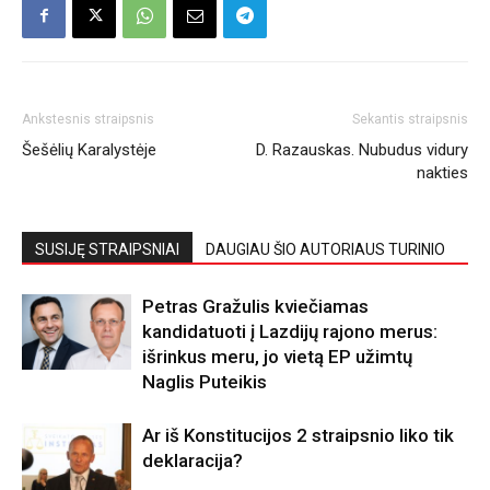
Ankstesnis straipsnis
Sekantis straipsnis
Šešėlių Karalystėje
D. Razauskas. Nubudus vidury
nakties
SUSIJĘ STRAIPSNIAI
DAUGIAU ŠIO AUTORIAUS TURINIO
Petras Gražulis kviečiamas
kandidatuoti į Lazdijų rajono merus:
išrinkus meru, jo vietą EP užimtų
Naglis Puteikis
Ar iš Konstitucijos 2 straipsnio liko tik
deklaracija?