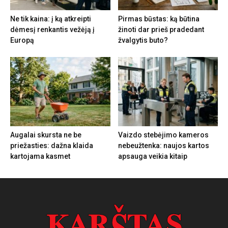
Ne tik kaina: į ką atkreipti
Pirmas būstas: ką būtina
dėmesį renkantis vežėją į
žinoti dar prieš pradedant
Europą
žvalgytis buto?
Augalai skursta ne be
Vaizdo stebėjimo kameros
priežasties: dažna klaida
nebeužtenka: naujos kartos
kartojama kasmet
apsauga veikia kitaip