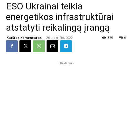
ESO Ukrainai teikia
energetikos infrastruktūrai
atstatyti reikalingą įrangą
Karštas Komentaras
-
26 lapkričio, 2022
375
0
- Reklama -