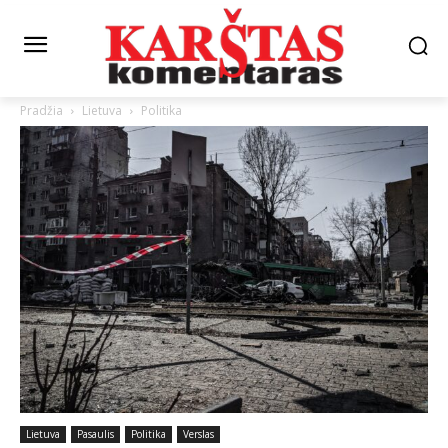
Pradžia
Lietuva
Politika
Lietuva
Pasaulis
Politika
Verslas