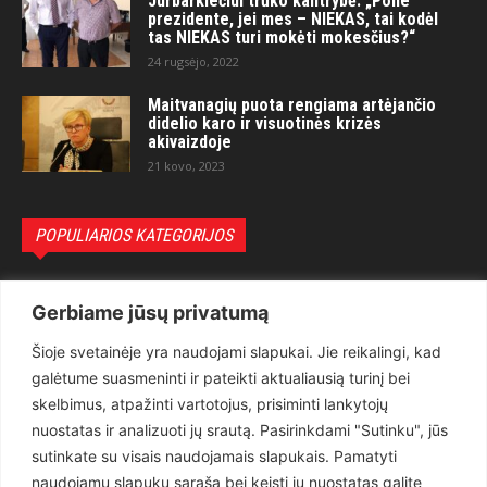
Jurbarkiečiui trūko kantrybė: „Pone
prezidente, jei mes – NIEKAS, tai kodėl
tas NIEKAS turi mokėti mokesčius?“
24 rugsėjo, 2022
Maitvanagių puota rengiama artėjančio
didelio karo ir visuotinės krizės
akivaizdoje
21 kovo, 2023
POPULIARIOS KATEGORIJOS
Politika
3281
Gerbiame jūsų privatumą
Nuomonės
2174
Šioje svetainėje yra naudojami slapukai. Jie reikalingi, kad
Teisėsauga
1497
galėtume suasmeninti ir pateikti aktualiausią turinį bei
Aktualu
1373
skelbimus, atpažinti vartotojus, prisiminti lankytojų
Lietuva
619
nuostatas ir analizuoti jų srautą. Pasirinkdami "Sutinku", jūs
sutinkate su visais naudojamais slapukais. Pamatyti
Pasaulis
560
naudojamų slapukų sąrašą bei keisti jų nuostatas galite