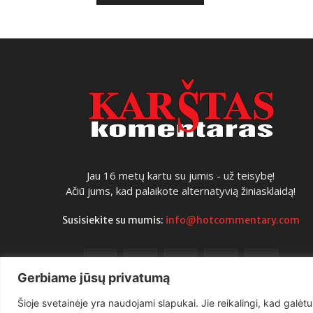
Jau 16 metų kartu su jumis - už teisybę!
Ačiū jums, kad palaikote alternatyvią žiniasklaidą!
Susisiekite su mumis:
info@hotcommentary.com
Gerbiame jūsų privatumą
Šioje svetainėje yra naudojami slapukai. Jie reikalingi, kad galėtu