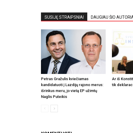
SUSIJĘ STRAIPSNIAI
DAUGIAU ŠIO AUTORI
Petras Gražulis kviečiamas
Ar iš Konsti
kandidatuoti į Lazdijų rajono merus:
tik deklarac
išrinkus meru, jo vietą EP užimtų
Naglis Puteikis