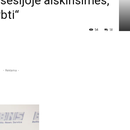
sesijoje aiškinsimės,
rbti“
54
58
- Reklama -