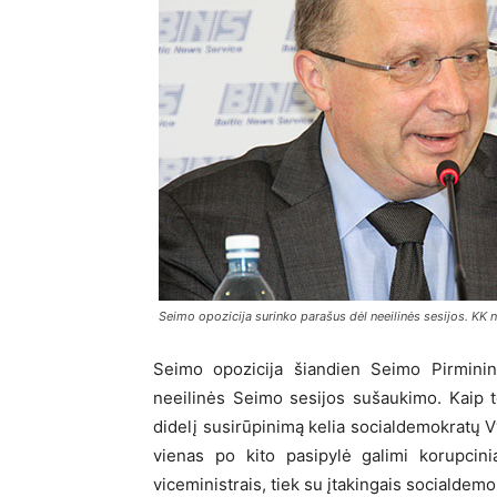
Seimo opozicija surinko parašus dėl neeilinės sesijos. KK n
Seimo opozicija šiandien Seimo Pirminin
neeilinės Seimo sesijos sušaukimo. Kaip t
didelį susirūpinimą kelia socialdemokratų V
vienas po kito pasipylė galimi korupcinia
viceministrais, tiek su įtakingais socialdemo