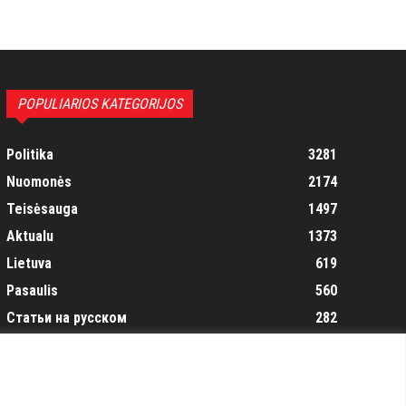
POPULIARIOS KATEGORIJOS
Politika
3281
Nuomonės
2174
Teisėsauga
1497
Aktualu
1373
Lietuva
619
Pasaulis
560
Статьи на русском
282
Articles in english
160
Muzika
116