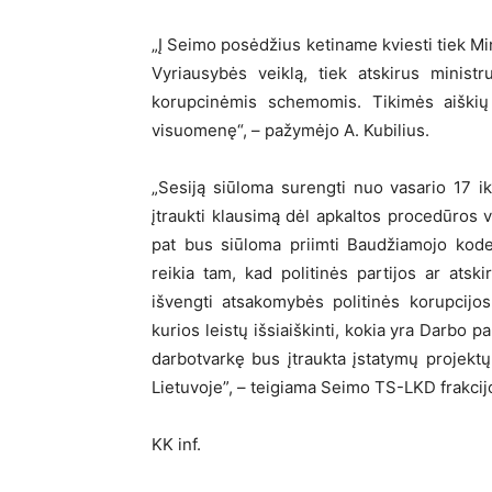
„Į Seimo posėdžius ketiname kviesti tiek Min
Vyriausybės veiklą, tiek atskirus ministr
korupcinėmis schemomis. Tikimės aiškių a
visuomenę“, – pažymėjo A. Kubilius.
„Sesiją siūloma surengti nuo vasario 17 ik
įtraukti klausimą dėl apkaltos procedūros v
pat bus siūloma priimti Baudžiamojo kodeks
reikia tam, kad politinės partijos ar atski
išvengti atsakomybės politinės korupcijo
kurios leistų išsiaiškinti, kokia yra Darbo pa
darbotvarkę bus įtraukta įstatymų projekt
Lietuvoje”, – teigiama Seimo TS-LKD frakcij
KK inf.