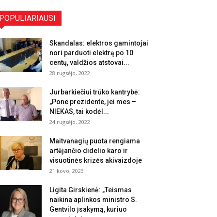
POPULIARIAUSI
Skandalas: elektros gamintojai
nori parduoti elektrą po 10
centų, valdžios atstovai...
28 rugsėjo, 2022
Jurbarkiečiui trūko kantrybė:
„Pone prezidente, jei mes –
NIEKAS, tai kodėl...
24 rugsėjo, 2022
Maitvanagių puota rengiama
artėjančio didelio karo ir
visuotinės krizės akivaizdoje
21 kovo, 2023
Ligita Girskienė: „Teismas
naikina aplinkos ministro S.
Gentvilo įsakymą, kuriuo