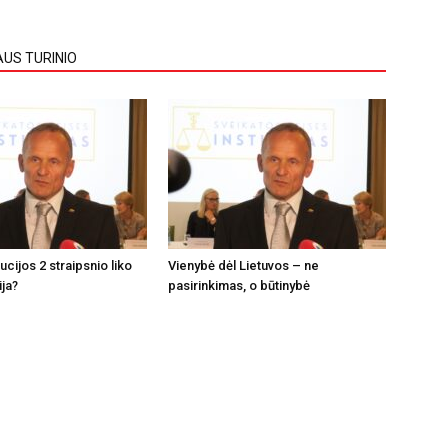
AUS TURINIO
tucijos 2 straipsnio liko
Vienybė dėl Lietuvos – ne
ija?
pasirinkimas, o būtinybė