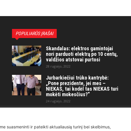
POPULIARŪS ĮRAŠAI
Skandalas: elektros gamintojai
nori parduoti elektrą po 10 centų,
valdžios atstovai purtosi
28 rugsėjo, 2022
Jurbarkiečiui trūko kantrybė:
„Pone prezidente, jei mes –
NIEKAS, tai kodėl tas NIEKAS turi
mokėti mokesčius?“
24 rugsėjo, 2022
Maitvanagių puota rengiama
artėjančio didelio karo ir
visuotinės krizės akivaizdoje
me suasmeninti ir pateikti aktualiausią turinį bei skelbimus,
21 kovo, 2023