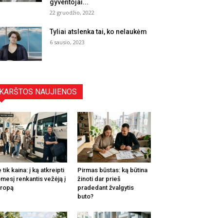
gyventojai...
22 gruodžio, 2022
Tyliai atslenka tai, ko nelaukėm
6 sausio, 2023
KARŠTOS NAUJIENOS
 tik kaina: į ką atkreipti
Pirmas būstas: ką būtina
mesį renkantis vežėją į
žinoti dar prieš
ropą
pradedant žvalgytis
buto?