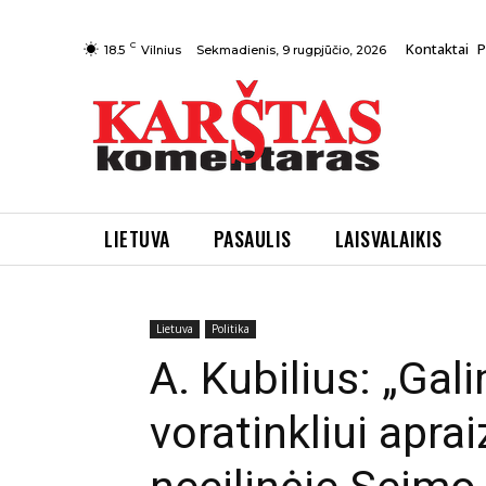
C
Kontaktai
P
Sekmadienis, 9 rugpjūčio, 2026
18.5
Vilnius
LIETUVA
PASAULIS
LAISVALAIKIS
Pradžia
Lietuva
Politika
A. Kubilius: „Galimos k
Lietuva
Politika
A. Kubilius: „Gal
voratinkliui apra