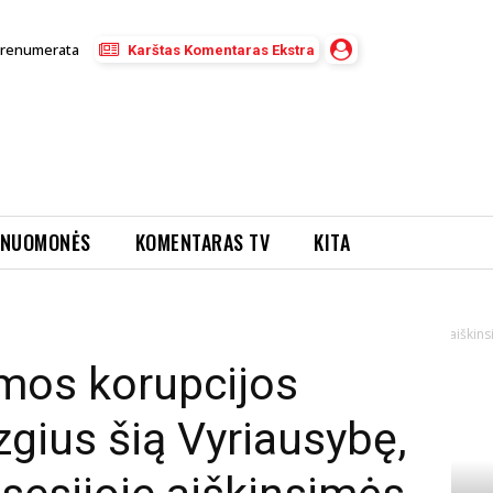
renumerata
Karštas Komentaras Ekstra
NUOMONĖS
KOMENTARAS TV
KITA
orupcijos voratinkliui apraizgius šią Vyriausybę, neeilinėje Seimo sesijoje aiškinsi
imos korupcijos
izgius šią Vyriausybę,