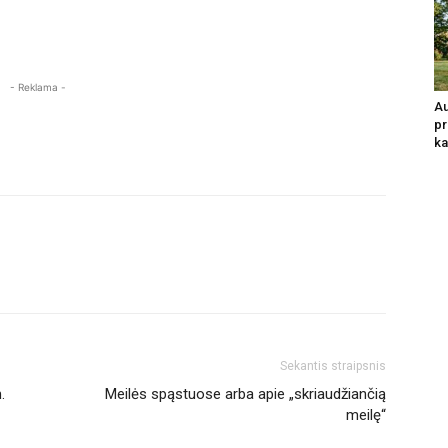
- Reklama -
Au
pr
ka
Sekantis straipsnis
.
Meilės spąstuose arba apie „skriaudžiančią
meilę“