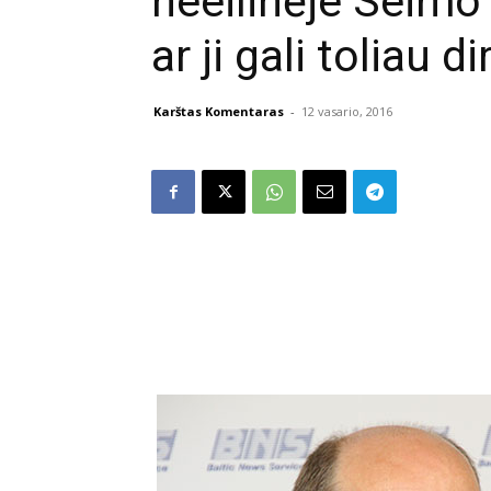
neeilinėje Seimo 
ar ji gali toliau di
Karštas Komentaras
-
12 vasario, 2016