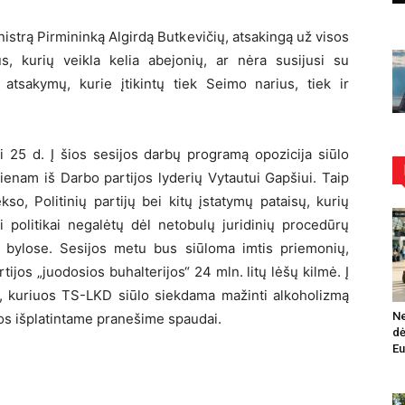
istrą Pirmininką Algirdą Butkevičių, atsakingą už visos
us, kurių veikla kelia abejonių, ar nėra susijusi su
tsakymų, kurie įtikintų tiek Seimo narius, tiek ir
i 25 d. Į šios sesijos darbų programą opozicija siūlo
ienam iš Darbo partijos lyderių Vytautui Gapšiui. Taip
o, Politinių partijų bei kitų įstatymų pataisų, kurių
ri politikai negalėtų dėl netobulų juridinių procedūrų
s bylose. Sesijos metu bus siūloma imtis priemonių,
rtijos „juodosios buhalterijos“ 24 mln. litų lėšų kilmė. Į
ų, kuriuos TS-LKD siūlo siekdama mažinti alkoholizmą
Ne
os išplatintame pranešime spaudai.
dė
Eu