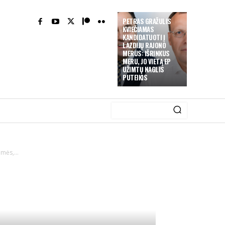
PETRAS GRAŽULIS
KVIEČIAMAS
KANDIDATUOTI Į
LAZDIJŲ RAJONO
MERUS: IŠRINKUS
MERU, JO VIETĄ EP
UŽIMTŲ NAGLIS
PUTEIKIS
mės,...