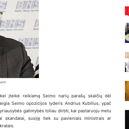
uotr.
kei įteikė reikiamą Seimo narių parašų skaičių dėl
eigia Seimo opozicijos lyderis Andrius Kubilius, ypač
yriausybės galimybės toliau dirbti, kai pastaruoju metu
i skandalai, susiję tiek su pavieniais ministrais ar
kratais.