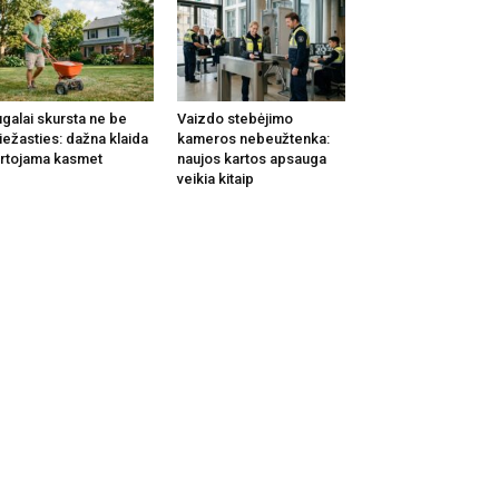
galai skursta ne be
Vaizdo stebėjimo
iežasties: dažna klaida
kameros nebeužtenka:
rtojama kasmet
naujos kartos apsauga
veikia kitaip