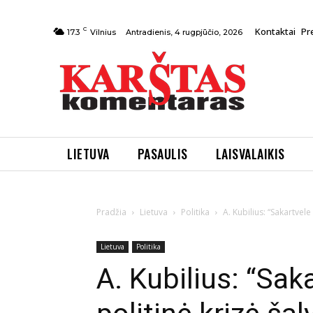
C
Kontaktai
Pr
Antradienis, 4 rugpjūčio, 2026
17.3
Vilnius
LIETUVA
PASAULIS
LAISVALAIKIS
Pradžia
Lietuva
Politika
A. Kubilius: “Sakartvele
Lietuva
Politika
A. Kubilius: “Sak