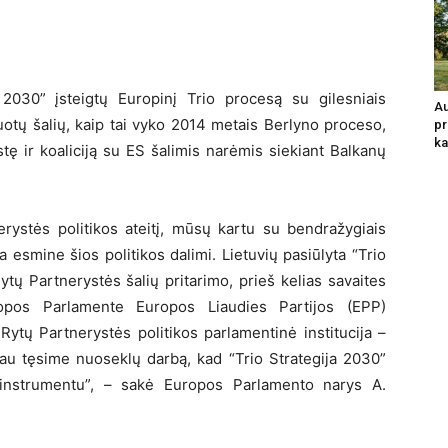
a 2030” įsteigtų Europinį Trio procesą su gilesniais
Au
juotų šalių, kaip tai vyko 2014 metais Berlyno proceso,
pr
ka
tę ir koaliciją su ES šalimis narėmis siekiant Balkanų
erystės politikos ateitį, mūsų kartu su bendražygiais
 esmine šios politikos dalimi. Lietuvių pasiūlyta “Trio
ytų Partnerystės šalių pritarimo, prieš kelias savaites
uropos Parlamente Europos Liaudies Partijos (EPP)
 Rytų Partnerystės politikos parlamentinė institucija –
au tęsime nuoseklų darbą, kad “Trio Strategija 2030”
 instrumentu”, – sakė Europos Parlamento narys A.