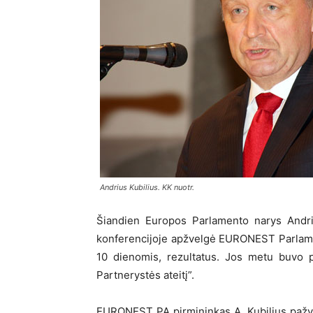
Andrius Kubilius. KK nuotr.
Šiandien Europos Parlamento narys Andriu
konferencijoje apžvelgė EURONEST Parlame
10 dienomis, rezultatus. Jos metu buvo pr
Partnerystės ateitį”.
EURONEST PA pirmininkas A. Kubilius pažy