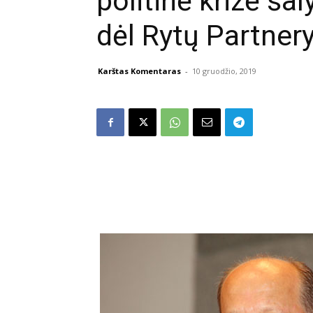
politinė krizė šal
dėl Rytų Partnery
Karštas Komentaras
-
10 gruodžio, 2019