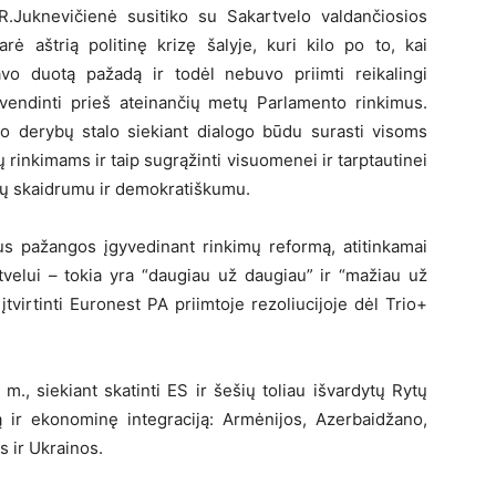
 R.Juknevičienė susitiko su Sakartvelo valdančiosios
rė aštrią politinę krizę šalyje, kuri kilo po to, kai
savo duotą pažadą ir todėl nebuvo priimti reikalingi
yvendinti prieš ateinančių metų Parlamento rinkimus.
o derybų stalo siekiant dialogo būdu surasti visoms
rinkimams ir taip sugrąžinti visuomenei ir tarptautinei
ų skaidrumu ir demokratiškumu.
us pažangos įgyvedinant rinkimų reformą, atitinkamai
tvelui – tokia yra “daugiau už daugiau” ir “mažiau už
tvirtinti Euronest PA priimtoje rezoliucijoje dėl Trio+
., siekiant skatinti ES ir šešių toliau išvardytų Rytų
ją ir ekonominę integraciją: Armėnijos, Azerbaidžano,
s ir Ukrainos.