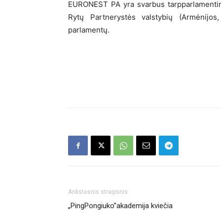
EURONEST PA yra svarbus tarpparlamentini
Rytų Partnerystės valstybių (Armėnijos
parlamentų.
Ankstesnis straipsnis
„PingPongiuko”akademija kviečia