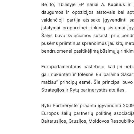
Be to, Tbilisyje EP nariai A. Kubilius ir
daugumos ir opozicijos atstovais bei apta
valdančioji partija atsisakė įgyvendinti 
įstatymai proporcinei rinkimų sistemai įg
Šalys buvo kviečiamos susėsti prie bendr
pusėms priimtinus sprendimus jau kitų metų 
bendruomenei pasitikėjimą būsimųjų rinkim
Europarlamentaras pastebėjo, kad jei neb
gali nukentėti ir tolesnė ES parama Sakar
mažiau” principų esmė. Šie principai buvo į
Strategijos ir Rytų partnerystės ateities.
Rytų Partnerystė pradėta įgyvendinti 2009 m
Europos šalių partnerių politinę asociaci
Baltarusijos, Gruzijos, Moldovos Respubliko