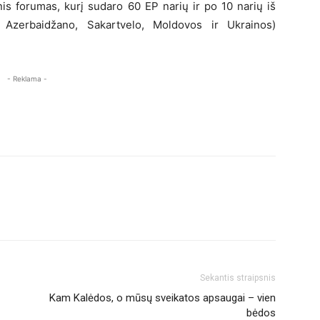
s forumas, kurį sudaro 60 EP narių ir po 10 narių iš
, Azerbaidžano, Sakartvelo, Moldovos ir Ukrainos)
- Reklama -
Sekantis straipsnis
Kam Kalėdos, o mūsų sveikatos apsaugai – vien
bėdos