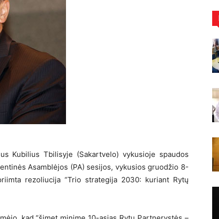
s Kubilius Tbilisyje (Sakartvelo) vykusioje spaudos
ntinės Asamblėjos (PA) sesijos, vykusios gruodžio 8-
iimta rezoliucija “Trio strategija 2030: kuriant Rytų
mėjo, kad “šįmet minime 10-ąsias Rytų Partnerystės –