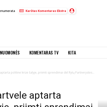
enumerata
Karštas Komentaras Ekstra
NUOMONĖS
KOMENTARAS TV
KITA
 aptarta politinė krizė šalyje, priimti sprendimai dėl Rytų Partnerystės...
artvele aptarta