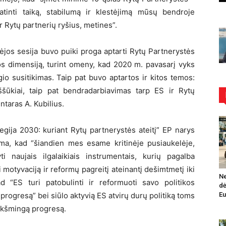
katinti taiką, stabilumą ir klestėjimą mūsų bendroje
ir Rytų partnerių ryšius, metines”.
ėjos sesija buvo puiki proga aptarti Rytų Partnerystės
os dimensiją, turint omeny, kad 2020 m. pavasarį vyks
io susitikimas. Taip pat buvo aptartos ir kitos temos:
iššūkiai, taip pat bendradarbiavimas tarp ES ir Rytų
ntaras A. Kubilius.
ategija 2030: kuriant Rytų partnerystės ateitį” EP narys
a, kad “šiandien mes esame kritinėje pusiaukelėje,
ti naujais ilgalaikiais instrumentais, kurių pagalba
motyvaciją ir reformų pagreitį ateinantį dešimtmetį iki
Ne
“ES turi patobulinti ir reformuoti savo politikos
dė
 progresą” bei siūlo aktyvią ES atvirų durų politiką toms
Eu
eikšmingą progresą.