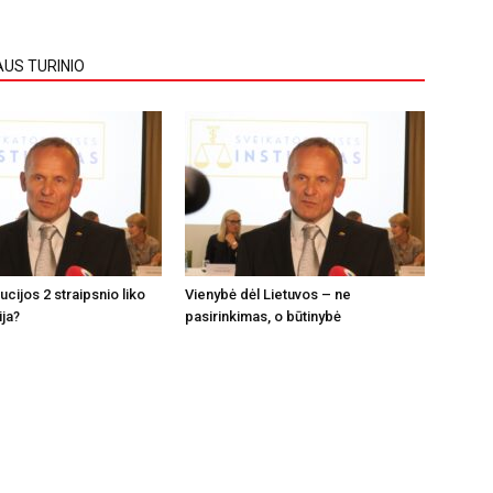
AUS TURINIO
tucijos 2 straipsnio liko
Vienybė dėl Lietuvos – ne
ija?
pasirinkimas, o būtinybė