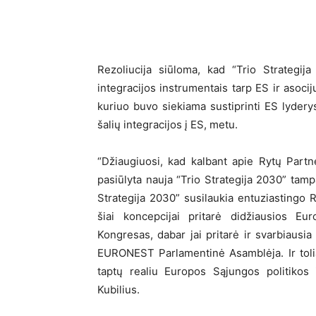
Rezoliucija siūloma, kad “Trio Strategij
integracijos instrumentais tarp ES ir asoci
kuriuo buvo siekiama sustiprinti ES lyderys
šalių integracijos į ES, metu.
“Džiaugiuosi, kad kalbant apie Rytų Partn
pasiūlyta nauja “Trio Strategija 2030” tampa
Strategija 2030” susilaukia entuziastingo R
šiai koncepcijai pritarė didžiausios E
Kongresas, dabar jai pritarė ir svarbiausia
EURONEST Parlamentinė Asamblėja. Ir toli
taptų realiu Europos Sąjungos politikos
Kubilius.