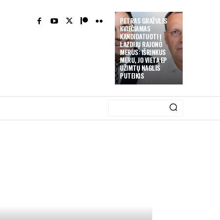
PETRAS GRAŽULIS
KVIEČIAMAS
KANDIDATUOTI Į
LAZDIJŲ RAJONO
MERUS: IŠRINKUS
MERU, JO VIETĄ EP
UŽIMTŲ NAGLIS
PUTEIKIS