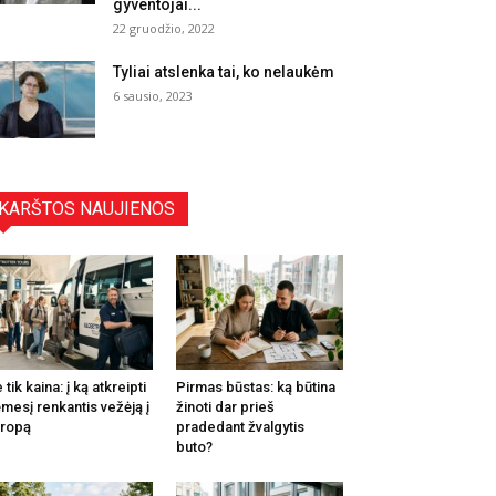
gyventojai...
22 gruodžio, 2022
Tyliai atslenka tai, ko nelaukėm
6 sausio, 2023
KARŠTOS NAUJIENOS
 tik kaina: į ką atkreipti
Pirmas būstas: ką būtina
mesį renkantis vežėją į
žinoti dar prieš
ropą
pradedant žvalgytis
buto?