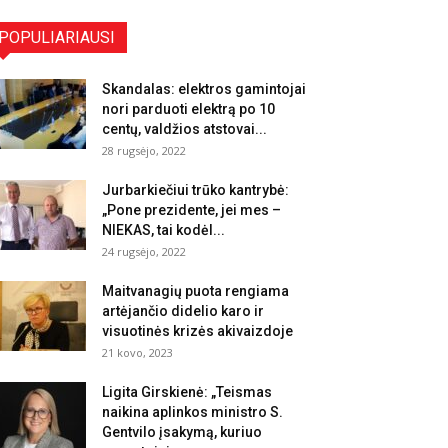
POPULIARIAUSI
Skandalas: elektros gamintojai
nori parduoti elektrą po 10
centų, valdžios atstovai...
28 rugsėjo, 2022
Jurbarkiečiui trūko kantrybė:
„Pone prezidente, jei mes –
NIEKAS, tai kodėl...
24 rugsėjo, 2022
Maitvanagių puota rengiama
artėjančio didelio karo ir
visuotinės krizės akivaizdoje
21 kovo, 2023
Ligita Girskienė: „Teismas
naikina aplinkos ministro S.
Gentvilo įsakymą, kuriuo