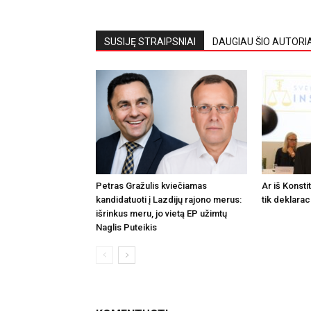
SUSIJĘ STRAIPSNIAI
DAUGIAU ŠIO AUTORI
Petras Gražulis kviečiamas
Ar iš Konsti
kandidatuoti į Lazdijų rajono merus:
tik deklarac
išrinkus meru, jo vietą EP užimtų
Naglis Puteikis