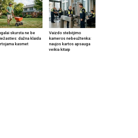
galai skursta ne be
Vaizdo stebėjimo
iežasties: dažna klaida
kameros nebeužtenka:
rtojama kasmet
naujos kartos apsauga
veikia kitaip