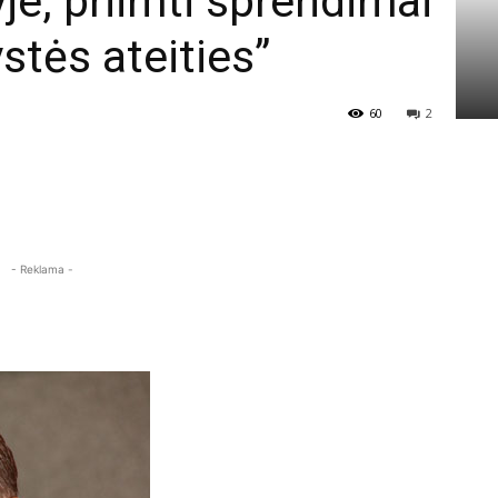
yje, priimti sprendimai
stės ateities”
60
2
- Reklama -