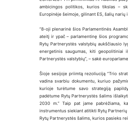
ambicingos politikos, kurios tikslas – s
Europinėje šeimoje, gilinant ES, šalių narių 
“8-oji plenarinė šios Parlamentinės Asambl
ateitį ir ypač – parlamentinę šios program
Rytų Partnerystės valstybių aukščiausio lyg
energetinis saugumas, kiti geopolitiniai 
Partnerystės valstybių”, – sakė europarlame
Šioje sesijoje priimtą rezoliuciją “Trio str
vadina svarbiu dokumentu, kuriuo pažymim
kurioje turėtume savo strategiją papildy
padėtume Rytų Partnerystės šalims išlaikyti 
2030 m.” Taip pat jame pabrėžiama, kad 
instrumentus siekiant atitikti Rytų Partnerių
Rytų Partnerystės šalims, kurios pasieks r