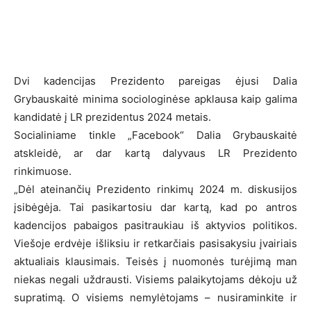
Dvi kadencijas Prezidento pareigas ėjusi Dalia
Grybauskaitė minima sociologinėse apklausa kaip galima
kandidatė į LR prezidentus 2024 metais.
Socialiniame tinkle „Facebook“ Dalia Grybauskaitė
atskleidė, ar dar kartą dalyvaus LR Prezidento
rinkimuose.
„Dėl ateinančių Prezidento rinkimų 2024 m. diskusijos
įsibėgėja. Tai pasikartosiu dar kartą, kad po antros
kadencijos pabaigos pasitraukiau iš aktyvios politikos.
Viešoje erdvėje išliksiu ir retkarčiais pasisakysiu įvairiais
aktualiais klausimais. Teisės į nuomonės turėjimą man
niekas negali uždrausti. Visiems palaikytojams dėkoju už
supratimą. O visiems nemylėtojams – nusiraminkite ir