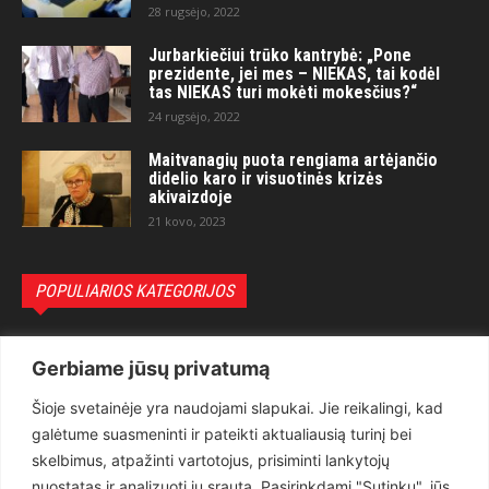
28 rugsėjo, 2022
Jurbarkiečiui trūko kantrybė: „Pone
prezidente, jei mes – NIEKAS, tai kodėl
tas NIEKAS turi mokėti mokesčius?“
24 rugsėjo, 2022
Maitvanagių puota rengiama artėjančio
didelio karo ir visuotinės krizės
akivaizdoje
21 kovo, 2023
POPULIARIOS KATEGORIJOS
Politika
3281
Gerbiame jūsų privatumą
Nuomonės
2174
Šioje svetainėje yra naudojami slapukai. Jie reikalingi, kad
Teisėsauga
1497
galėtume suasmeninti ir pateikti aktualiausią turinį bei
Aktualu
1373
skelbimus, atpažinti vartotojus, prisiminti lankytojų
Lietuva
619
nuostatas ir analizuoti jų srautą. Pasirinkdami "Sutinku", jūs