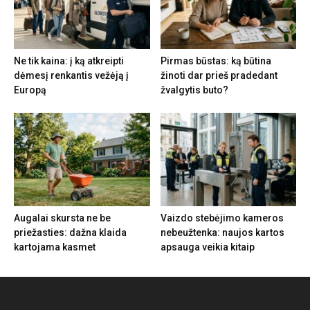
Ne tik kaina: į ką atkreipti
Pirmas būstas: ką būtina
dėmesį renkantis vežėją į
žinoti dar prieš pradedant
Europą
žvalgytis buto?
Augalai skursta ne be
Vaizdo stebėjimo kameros
priežasties: dažna klaida
nebeužtenka: naujos kartos
kartojama kasmet
apsauga veikia kitaip