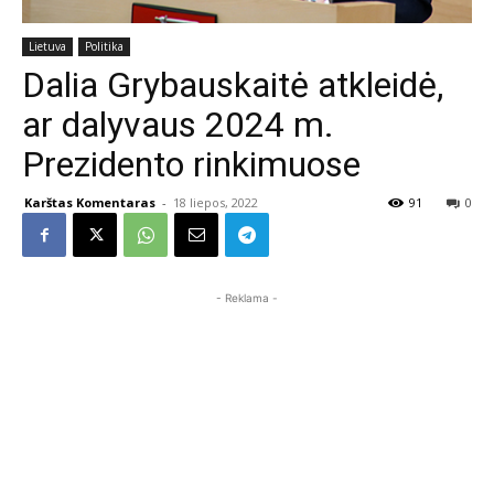
Lietuva
Politika
Dalia Grybauskaitė atkleidė,
ar dalyvaus 2024 m.
Prezidento rinkimuose
Karštas Komentaras
-
18 liepos, 2022
91
0
- Reklama -