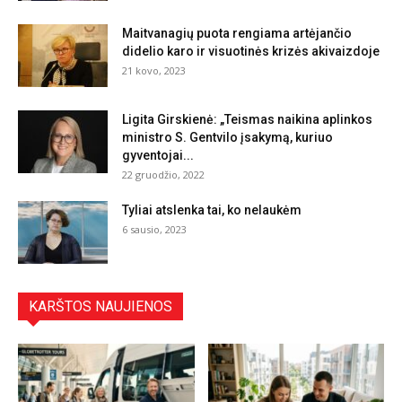
Maitvanagių puota rengiama artėjančio
didelio karo ir visuotinės krizės akivaizdoje
21 kovo, 2023
Ligita Girskienė: „Teismas naikina aplinkos
ministro S. Gentvilo įsakymą, kuriuo
gyventojai...
22 gruodžio, 2022
Tyliai atslenka tai, ko nelaukėm
6 sausio, 2023
KARŠTOS NAUJIENOS