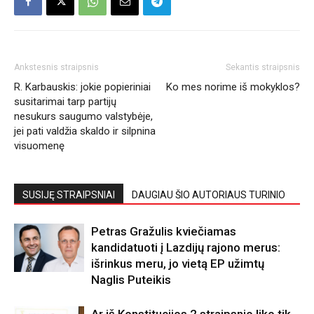
Ankstesnis straipsnis
Sekantis straipsnis
R. Karbauskis: jokie popieriniai
Ko mes norime iš mokyklos?
susitarimai tarp partijų
nesukurs saugumo valstybėje,
jei pati valdžia skaldo ir silpnina
visuomenę
SUSIJĘ STRAIPSNIAI
DAUGIAU ŠIO AUTORIAUS TURINIO
Petras Gražulis kviečiamas
kandidatuoti į Lazdijų rajono merus:
išrinkus meru, jo vietą EP užimtų
Naglis Puteikis
Ar iš Konstitucijos 2 straipsnio liko tik