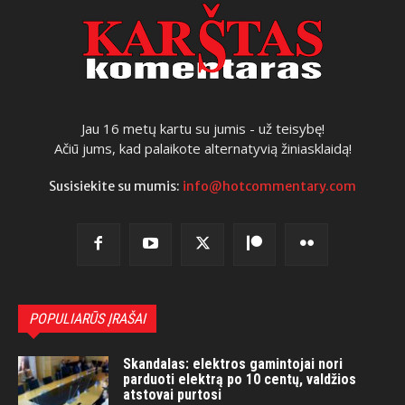
Jau 16 metų kartu su jumis - už teisybę!
Ačiū jums, kad palaikote alternatyvią žiniasklaidą!
Susisiekite su mumis:
info@hotcommentary.com
POPULIARŪS ĮRAŠAI
Skandalas: elektros gamintojai nori
parduoti elektrą po 10 centų, valdžios
atstovai purtosi