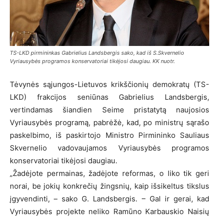
TS-LKD pirmininkas Gabrielius Landsbergis sako, kad iš S.Skvernelio
Vyriausybės programos konservatoriai tikėjosi daugiau. KK nuotr.
Tėvynės sąjungos-Lietuvos krikščionių demokratų (TS-
LKD) frakcijos seniūnas Gabrielius Landsbergis,
vertindamas šiandien Seime pristatytą naujosios
Vyriausybės programą, pabrėžė, kad, po ministrų sąrašo
paskelbimo, iš paskirtojo Ministro Pirmininko Sauliaus
Skvernelio vadovaujamos Vyriausybės programos
konservatoriai tikėjosi daugiau.
„Žadėjote permainas, žadėjote reformas, o liko tik geri
norai, be jokių konkrečių žingsnių, kaip išsikeltus tikslus
įgyvendinti, – sako G. Landsbergis. – Gal ir gerai, kad
Vyriausybės projekte neliko Ramūno Karbauskio Naisių