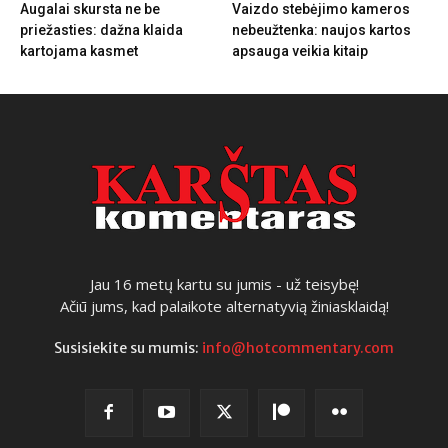
Augalai skursta ne be
Vaizdo stebėjimo kameros
priežasties: dažna klaida
nebeužtenka: naujos kartos
kartojama kasmet
apsauga veikia kitaip
Jau 16 metų kartu su jumis - už teisybę!
Ačiū jums, kad palaikote alternatyvią žiniasklaidą!
Susisiekite su mumis:
info@hotcommentary.com