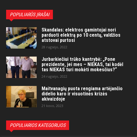
POPULIARŪS ĮRAŠAI
Skandalas: elektros gamintojai nori
parduoti elektrą po 10 centų, valdžios
atstovai purtosi
28 rugsėjo, 2022
Jurbarkiečiui trūko kantrybė: „Pone
prezidente, jei mes – NIEKAS, tai kodėl
tas NIEKAS turi mokėti mokesčius?“
24 rugsėjo, 2022
Maitvanagių puota rengiama artėjančio
didelio karo ir visuotinės krizės
akivaizdoje
21 kovo, 2023
POPULIARIOS KATEGORIJOS