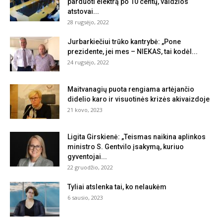
parduoti elektrą po 10 centų, valdžios
atstovai...
28 rugsėjo, 2022
Jurbarkiečiui trūko kantrybė: „Pone
prezidente, jei mes – NIEKAS, tai kodėl...
24 rugsėjo, 2022
Maitvanagių puota rengiama artėjančio
didelio karo ir visuotinės krizės akivaizdoje
21 kovo, 2023
Ligita Girskienė: „Teismas naikina aplinkos
ministro S. Gentvilo įsakymą, kuriuo
gyventojai...
22 gruodžio, 2022
Tyliai atslenka tai, ko nelaukėm
6 sausio, 2023