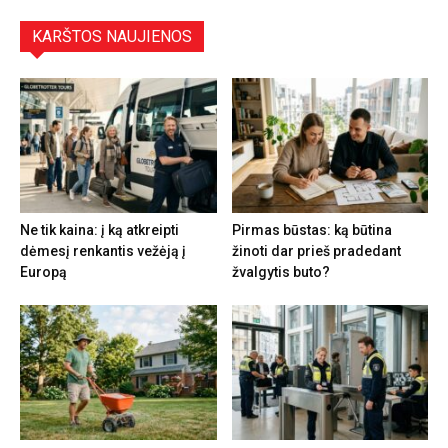
KARŠTOS NAUJIENOS
Ne tik kaina: į ką atkreipti
Pirmas būstas: ką būtina
dėmesį renkantis vežėją į
žinoti dar prieš pradedant
Europą
žvalgytis buto?