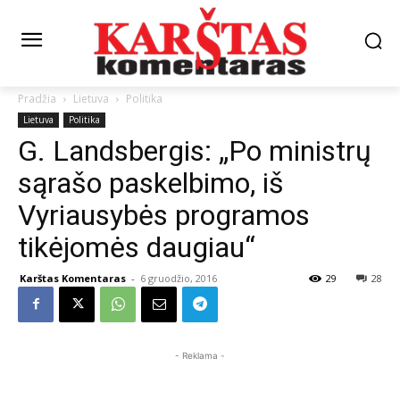
Pradžia
Lietuva
Politika
Lietuva
Politika
G. Landsbergis: „Po ministrų
sąrašo paskelbimo, iš
Vyriausybės programos
tikėjomės daugiau“
Karštas Komentaras
-
6 gruodžio, 2016
29
28
- Reklama -