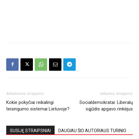
Ankstesnis straipsnis
Sekantis straipsnis
Kokie pokyčiai reikalingi
Socialdemokratai: Liberalų
teisingumo sistemai Lietuvoje?
sąjūdis apgavo rinkėjus
SUSIJĘ STRAIPSNIAI
DAUGIAU ŠIO AUTORIAUS TURINIO