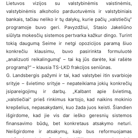
Lietuvos vizijos su valstybinėmis vaistinėmis,
valstybinėmis alkoholio parduotuvėmis ir valstybiniais
bankais, tačiau neliko ir tų dalykų, kurie pačių „valstiečių“
programoje buvo geri. Pavyzdžiui, Stasio Jakeliūno
siūlyta mokesčių sistemos pertvarka kažkur dingo. Turint
tokią daugumą Seime ir netgi opozicijos paramą šiuo
konkrečiu klausimu, buvo pasirinkta formuluotė
„analizuoti reikalingumą“ – tai ką jūs darėte, kai rašėte
programą?“ – klausia TS-LKD frakcijos seniūnas.
G. Landsbergis pažymi ir tai, kad valstybei itin svarbioje
srityje – švietimo srityje – nepateikiama jokių konkrečių
įsipareigojimų ir darbų. „Kalbant apie švietimą,
„valstiečiai“ prieš rinkimus kartojo, kad naikins mokinio
krepšelius, nepasakydami, kuo žada juos keisti. Šiandien
išgirdome, kad jie vis dar ieško geresnių sistemos
finansavimo būdų, bet konkretaus atsakymo neturi.
Neišgirdome ir atsakymų, kaip bus reformuojamas