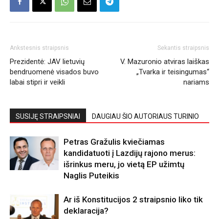
Ankstesnis straipsnis
Sekantis straipsnis
Prezidentė: JAV lietuvių
V. Mazuronio atviras laiškas
bendruomenė visados buvo
„Tvarka ir teisingumas“
labai stipri ir veikli
nariams
SUSIJĘ STRAIPSNIAI
DAUGIAU ŠIO AUTORIAUS TURINIO
Petras Gražulis kviečiamas
kandidatuoti į Lazdijų rajono merus:
išrinkus meru, jo vietą EP užimtų
Naglis Puteikis
Ar iš Konstitucijos 2 straipsnio liko tik
deklaracija?