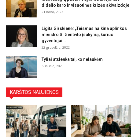
didelio karo ir visuotinės krizės akivaizdoje
21 kovo, 2023
Ligita Girskienė: „Teismas naikina aplinkos
ministro S. Gentvilo įsakymą, kuriuo
gyventojai...
22 gruodžio, 2022
Tyliai atslenka tai, ko nelaukėm
6 sausio, 2023
KARŠTOS NAUJIENOS