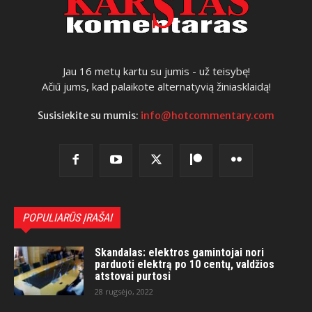
Jau 16 metų kartu su jumis - už teisybę!
Ačiū jums, kad palaikote alternatyvią žiniasklaidą!
Susisiekite su mumis:
info@hotcommentary.com
POPULIARŪS ĮRAŠAI
Skandalas: elektros gamintojai nori
parduoti elektrą po 10 centų, valdžios
atstovai purtosi
28 rugsėjo, 2022