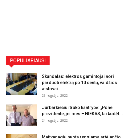
POPULIARIAUSI
Skandalas: elektros gamintojai nori
parduoti elektrą po 10 centų, valdžios
atstovai...
28 rugsėjo, 2022
Jurbarkiečiui trūko kantrybė: „Pone
prezidente, jei mes – NIEKAS, tai kodėl...
24 rugsėjo, 2022
Maitvanagių puota rengiama artėjančio