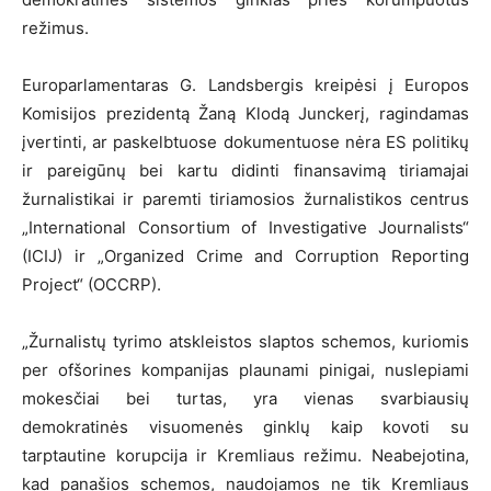
režimus.
Europarlamentaras G. Landsbergis kreipėsi į Europos
Komisijos prezidentą Žaną Klodą Junckerį, ragindamas
įvertinti, ar paskelbtuose dokumentuose nėra ES politikų
ir pareigūnų bei kartu didinti finansavimą tiriamajai
žurnalistikai ir paremti tiriamosios žurnalistikos centrus
„International Consortium of Investigative Journalists“
(ICIJ) ir „Organized Crime and Corruption Reporting
Project“ (OCCRP).
„Žurnalistų tyrimo atskleistos slaptos schemos, kuriomis
per ofšorines kompanijas plaunami pinigai, nuslepiami
mokesčiai bei turtas, yra vienas svarbiausių
demokratinės visuomenės ginklų kaip kovoti su
tarptautine korupcija ir Kremliaus režimu. Neabejotina,
kad panašios schemos, naudojamos ne tik Kremliaus