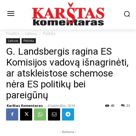
Pradžia
Lietuva
Politika
Lietuva
Politika
G. Landsbergis ragina ES
Komisijos vadovą išnagrinėti,
ar atskleistose schemose
nėra ES politikų bei
pareigūnų
Karštas Komentaras
-
4 balandžio, 2016
49
33
- Reklama -