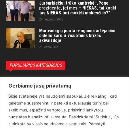
Jurbarkiečiui trūko kantrybė: „Pone
prezidente, jei mes – NIEKAS, tai kodėl
tas NIEKAS turi mokėti mokesčius?“
24 rugsėjo, 2022
Maitvanagių puota rengiama artėjančio
didelio karo ir visuotinės krizės
akivaizdoje
21 kovo, 2023
POPULIARIOS KATEGORIJOS
Politika
3281
Gerbiame jūsų privatumą
Nuomonės
2174
Šioje svetainėje yra naudojami slapukai. Jie reikalingi, kad
Teisėsauga
1497
galėtume suasmeninti ir pateikti aktualiausią turinį bei
Aktualu
1373
skelbimus, atpažinti vartotojus, prisiminti lankytojų
Lietuva
619
nuostatas ir analizuoti jų srautą. Pasirinkdami "Sutinku", jūs
sutinkate su visais naudojamais slapukais. Pamatyti
Pasaulis
560