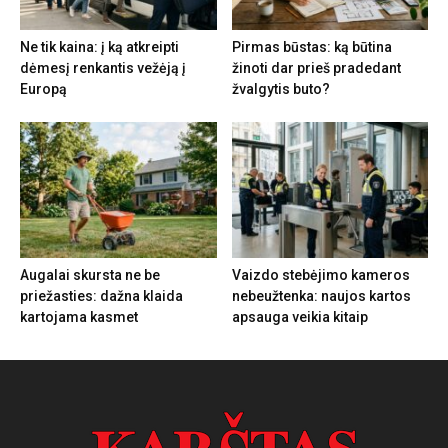
Ne tik kaina: į ką atkreipti
Pirmas būstas: ką būtina
dėmesį renkantis vežėją į
žinoti dar prieš pradedant
Europą
žvalgytis buto?
Augalai skursta ne be
Vaizdo stebėjimo kameros
priežasties: dažna klaida
nebeužtenka: naujos kartos
kartojama kasmet
apsauga veikia kitaip