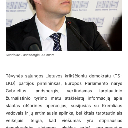
Gabrielius Landsbergis. KK nuotr.
Tėvynės sąjungos-Lietuvos krikščionių demokratų (TS-
LKD) partijos pirmininkas, Europos Parlamento narys
Gabrielius Landsbergis, vertindamas tarptautinio
žurnalistinio tyrimo metu atskleistą informaciją apie
slaptas ofšorines operacijas, susijusias su Kremliaus
vadovais ir jų artimiausia aplinka, bei kitais tarptautiniais
veikėjais, teigia, kad viešumas yra stipriausias
demokratinės sistemos ginklas prieš korumpuotus