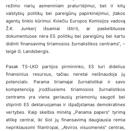
režimo narių asmeniniam praturtėjimui, bet ir kitų
valstybių politikų bei pareigūnų papirkinėjimui, įtakos
agentų tinklo kūrimui. Kviečiu Europos Komisijos vadovą
Ž.K. Junkerį išsamiai ištirti, ar paskelbtuose
dokumentuose nėra ES politikų bei pareigūnų bei kartu
didinti finansavimą tiriamosios žurnalistikos centrams“, –
teigė G. Landsbergis.
Pasak TS-LKD partijos pirmininko, ES turi didelius
finansinius resursus, tačiau neretai neišnaudoja jų
potencialo. Parama tiriamajai žurnalistikai ir savo
kompetenciją įrodžiusiems tiriamosios žurnalistikos
centrams yra viena geriausių priemonių saugoti bei
stiprinti ES deklaruojamas ir išpažįstamas demokratines
vertybes. Kaip skelbia minėtą „Panama papers“ tyrimą
atlikę centrai, iki šiol jų finansavimą daugiausia remia
nepriklausomi filantropai, „Atviros visuomenės“ centras,