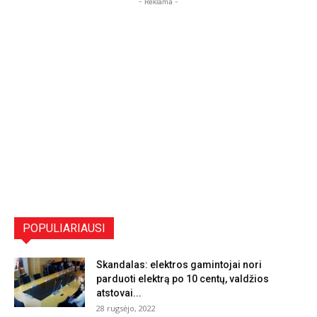
- Reklama -
POPULIARIAUSI
Skandalas: elektros gamintojai nori
parduoti elektrą po 10 centų, valdžios
atstovai...
28 rugsėjo, 2022