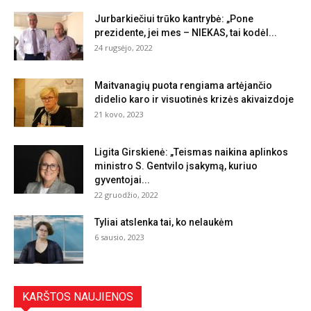
Jurbarkiečiui trūko kantrybė: „Pone
prezidente, jei mes – NIEKAS, tai kodėl...
24 rugsėjo, 2022
Maitvanagių puota rengiama artėjančio
didelio karo ir visuotinės krizės akivaizdoje
21 kovo, 2023
Ligita Girskienė: „Teismas naikina aplinkos
ministro S. Gentvilo įsakymą, kuriuo
gyventojai...
22 gruodžio, 2022
Tyliai atslenka tai, ko nelaukėm
6 sausio, 2023
KARŠTOS NAUJIENOS