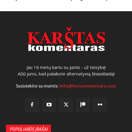
Jau 16 metų kartu su jumis - už teisybę!
Ačiū jums, kad palaikote alternatyvią žiniasklaidą!
Susisiekite su mumis:
info@hotcommentary.com
POPULIARŪS ĮRAŠAI