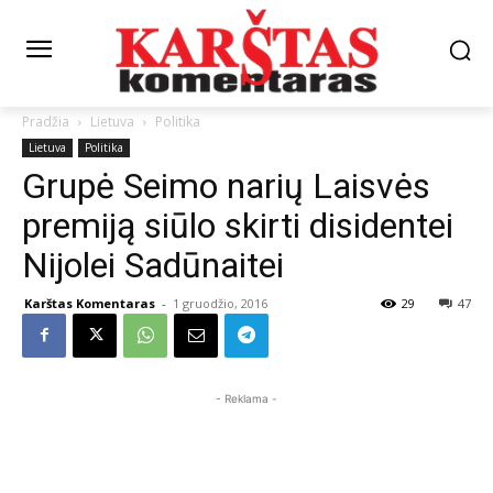
Pradžia
Lietuva
Politika
Lietuva
Politika
Grupė Seimo narių Laisvės
premiją siūlo skirti disidentei
Nijolei Sadūnaitei
Karštas Komentaras
-
1 gruodžio, 2016
29
47
- Reklama -