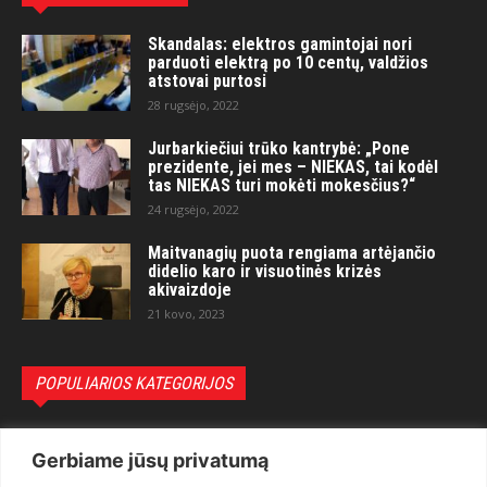
Skandalas: elektros gamintojai nori
parduoti elektrą po 10 centų, valdžios
atstovai purtosi
28 rugsėjo, 2022
Jurbarkiečiui trūko kantrybė: „Pone
prezidente, jei mes – NIEKAS, tai kodėl
tas NIEKAS turi mokėti mokesčius?“
24 rugsėjo, 2022
Maitvanagių puota rengiama artėjančio
didelio karo ir visuotinės krizės
akivaizdoje
21 kovo, 2023
POPULIARIOS KATEGORIJOS
Politika
3281
Gerbiame jūsų privatumą
Nuomonės
2174