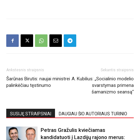
Ankstesnis straipsnis
Sekantis straipsnis
Šarūnas Birutis: naujai ministrei
A. Kubilius: „Socialinio modelio
palinkėčiau tęstinumo
svarstymas primena
šamanizmo seansą“
SUSIJĘ STRAIPSNIAI
DAUGIAU ŠIO AUTORIAUS TURINIO
Petras Gražulis kviečiamas
kandidatuoti į Lazdijų rajono merus: