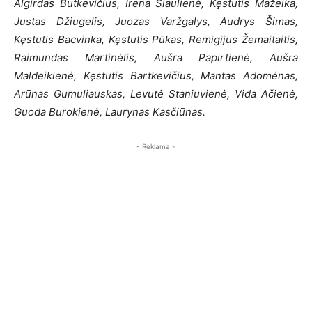
Algirdas Butkevičius, Irena Šiaulienė, Kęstutis Mažeika,
Justas Džiugelis, Juozas Varžgalys, Audrys Šimas,
Kęstutis Bacvinka, Kęstutis Pūkas, Remigijus Žemaitaitis,
Raimundas Martinėlis, Aušra Papirtienė, Aušra
Maldeikienė, Kęstutis Bartkevičius, Mantas Adomėnas,
Arūnas Gumuliauskas, Levutė Staniuvienė, Vida Ačienė,
Guoda Burokienė, Laurynas Kasčiūnas.
- Reklama -