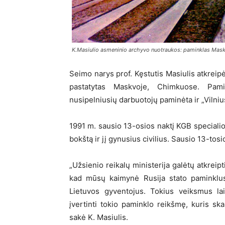
K.Masiulio asmeninio archyvo nuotraukos: paminklas Mask
Seimo narys prof. Kęstutis Masiulis atkreipė
pastatytas Maskvoje, Chimkuose. Pami
nusipelniusių darbuotojų paminėta ir „Vilniu
1991 m. sausio 13-osios naktį KGB specialios
bokštą ir jį gynusius civilius. Sausio 13-to
„Užsienio reikalų ministerija galėtų atkreip
kad mūsų kaimynė Rusija stato paminklus
Lietuvos gyventojus. Tokius veiksmus lai
įvertinti tokio paminklo reikšmę, kuris ska
sakė K. Masiulis.