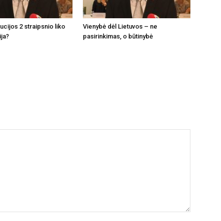
tucijos 2 straipsnio liko
Vienybė dėl Lietuvos – ne
ija?
pasirinkimas, o būtinybė