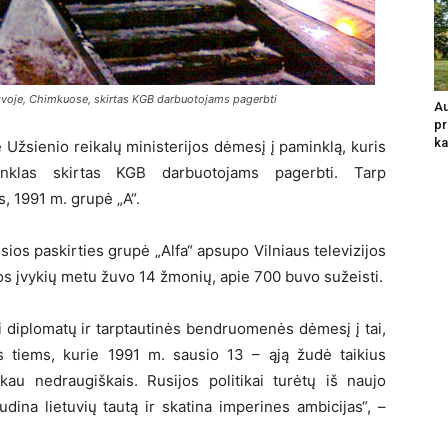
voje, Chimkuose, skirtas KGB darbuotojams pagerbti
Au
pr
ka
 Užsienio reikalų ministerijos dėmesį į paminklą, kuris
nklas skirtas KGB darbuotojams pagerbti. Tarp
s, 1991 m. grupė „A“.
ios paskirties grupė „Alfa“ apsupo Vilniaus televizijos
sios įvykių metu žuvo 14 žmonių, apie 700 buvo sužeisti.
ti diplomatų ir tarptautinės bendruomenės dėmesį į tai,
 tiems, kurie 1991 m. sausio 13 – ąją žudė taikius
kau nedraugiškais. Rusijos politikai turėtų iš naujo
udina lietuvių tautą ir skatina imperines ambicijas“, –