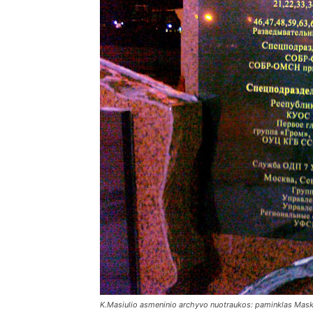
K.Masiulio asmeninio archyvo nuotraukos: paminklas Mask