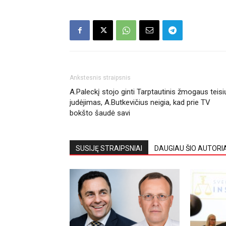
Ankstesnis straipsnis
A.Paleckį stojo ginti Tarptautinis žmogaus teisi
judėjimas, A.Butkevičius neigia, kad prie TV
bokšto šaudė savi
SUSIJĘ STRAIPSNIAI
DAUGIAU ŠIO AUTORI