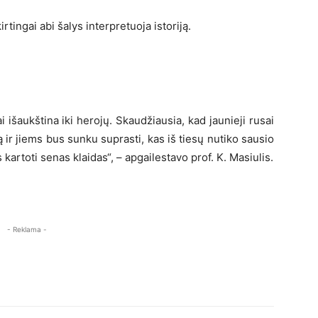
rtingai abi šalys interpretuoja istoriją.
i išaukština iki herojų. Skaudžiausia, kad jaunieji rusai
ą ir jiems bus sunku suprasti, kas iš tiesų nutiko sausio
 kartoti senas klaidas“, – apgailestavo prof. K. Masiulis.
- Reklama -