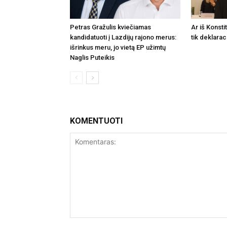
Petras Gražulis kviečiamas
Ar iš Konsti
kandidatuoti į Lazdijų rajono merus:
tik deklarac
išrinkus meru, jo vietą EP užimtų
Naglis Puteikis
KOMENTUOTI