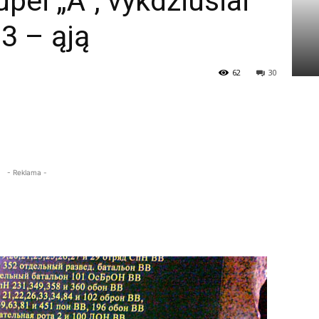
pei „A“, vykdžiusiai
3 – ąją
62
30
- Reklama -