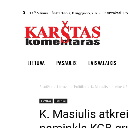
C
Kontaktai
Pr
Šeštadienis, 8 rugpjūčio, 2026
18.3
Vilnius
LIETUVA
PASAULIS
LAISVALAIKIS
Pradžia
Lietuva
Politika
K. Masiulis atkreipė UR
Lietuva
Politika
K. Masiulis atkr