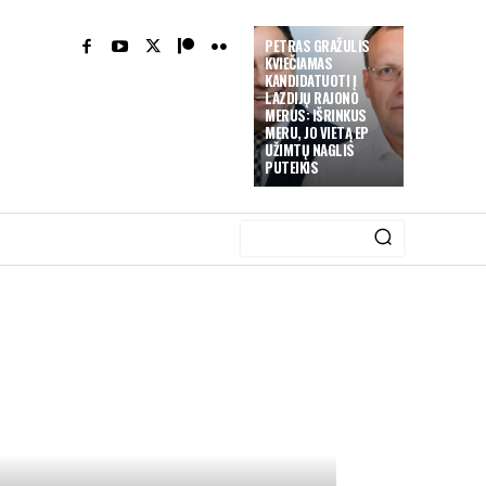
PETRAS GRAŽULIS
KVIEČIAMAS
KANDIDATUOTI Į
LAZDIJŲ RAJONO
MERUS: IŠRINKUS
MERU, JO VIETĄ EP
UŽIMTŲ NAGLIS
PUTEIKIS