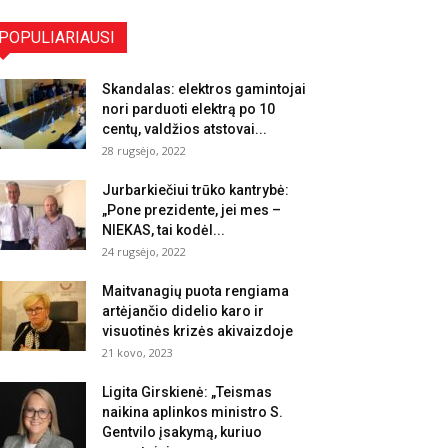
POPULIARIAUSI
Skandalas: elektros gamintojai
nori parduoti elektrą po 10
centų, valdžios atstovai...
28 rugsėjo, 2022
Jurbarkiečiui trūko kantrybė:
„Pone prezidente, jei mes –
NIEKAS, tai kodėl...
24 rugsėjo, 2022
Maitvanagių puota rengiama
artėjančio didelio karo ir
visuotinės krizės akivaizdoje
21 kovo, 2023
Ligita Girskienė: „Teismas
naikina aplinkos ministro S.
Gentvilo įsakymą, kuriuo