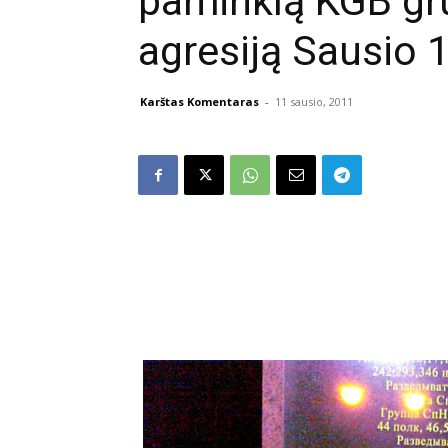
paminklą KGB gru
agresiją Sausio 1
Karštas Komentaras
-
11 sausio, 2011