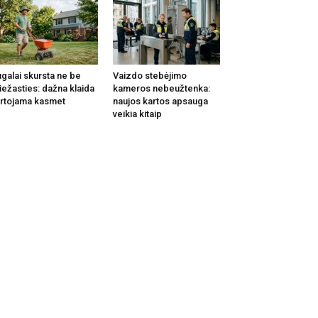
galai skursta ne be
Vaizdo stebėjimo
iežasties: dažna klaida
kameros nebeužtenka:
rtojama kasmet
naujos kartos apsauga
veikia kitaip