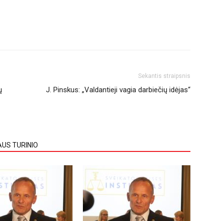
Sekantis straipsnis
ų
J. Pinskus: „Valdantieji vagia darbiečių idėjas“
AUS TURINIO