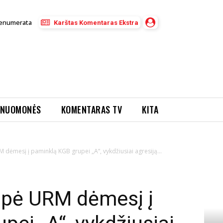
enumerata
Karštas Komentaras Ekstra
NUOMONĖS
KOMENTARAS TV
KITA
M dėmesį į paminklą KGB grupei „A“, vykdžiusiai agresiją...
eipė URM dėmesį į