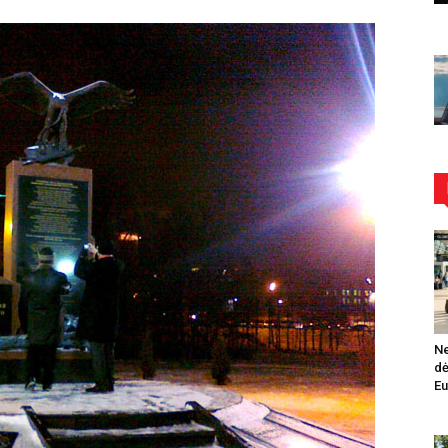
Ne
dė
Eu