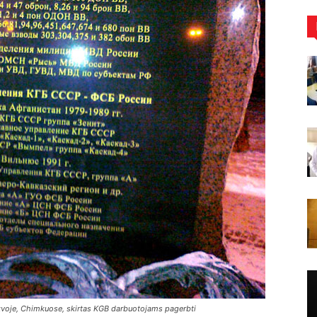
voje, Chimkuose, skirtas KGB darbuotojams pagerbti