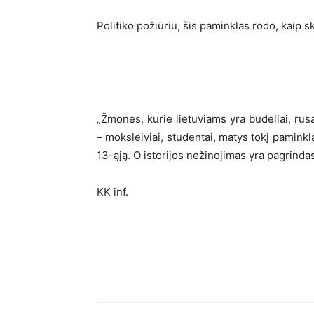
Politiko požiūriu, šis paminklas rodo, kaip ski
„Žmones, kurie lietuviams yra budeliai, rusa
– moksleiviai, studentai, matys tokį paminkl
13-ąją. O istorijos nežinojimas yra pagrindas
KK inf.