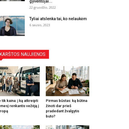
gyventojai...
22 gruodžio, 2022
Tyliai atslenka tai, ko nelaukėm
6 sausio, 2023
KARŠTOS NAUJIENOS
 tik kaina: į ką atkreipti
Pirmas būstas: ką būtina
mesį renkantis vežėją į
žinoti dar prieš
ropą
pradedant žvalgytis
buto?