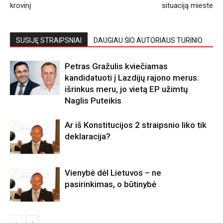
krovinį
situaciją mieste
SUSIJĘ STRAIPSNIAI
DAUGIAU ŠIO AUTORIAUS TURINIO
Petras Gražulis kviečiamas
kandidatuoti į Lazdijų rajono merus:
išrinkus meru, jo vietą EP užimtų
Naglis Puteikis
Ar iš Konstitucijos 2 straipsnio liko tik
deklaracija?
Vienybė dėl Lietuvos – ne
pasirinkimas, o būtinybė