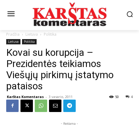
Pradžia
Lietuva
Politika
Lietuva
Politika
Kovai su korupcija –
Prezidentės teikiamos
Viešųjų pirkimų įstatymo
pataisos
Karštas Komentaras
-
3 vasario, 2011
50
4
- Reklama -