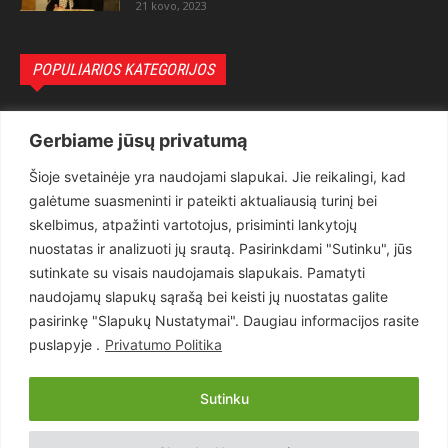
21 kovo, 2023
POPULIARIOS KATEGORIJOS
Politika
3281
Gerbiame jūsų privatumą
Nuomonės
2174
Šioje svetainėje yra naudojami slapukai. Jie reikalingi, kad
Teisėsauga
1497
galėtume suasmeninti ir pateikti aktualiausią turinį bei
Aktualu
1373
skelbimus, atpažinti vartotojus, prisiminti lankytojų
Lietuva
619
nuostatas ir analizuoti jų srautą. Pasirinkdami "Sutinku", jūs
sutinkate su visais naudojamais slapukais. Pamatyti
Pasaulis
560
naudojamų slapukų sąrašą bei keisti jų nuostatas galite
Статьи на русском
282
pasirinkę "Slapukų Nustatymai". Daugiau informacijos rasite
Articles in english
160
puslapyje .
Privatumo Politika
Muzika
116
Sutinku
Copyright © 2026 UAB „Goruva“. Visos teisės saugomos.