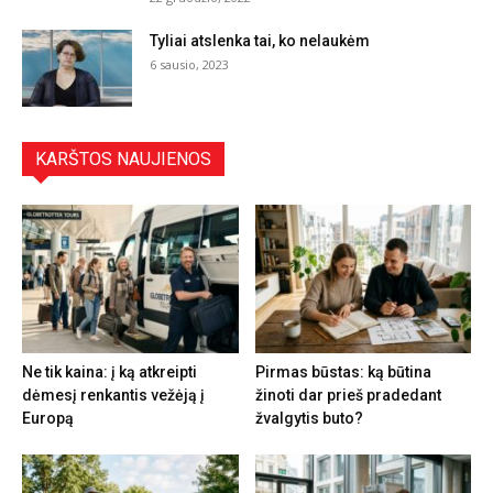
Tyliai atslenka tai, ko nelaukėm
6 sausio, 2023
KARŠTOS NAUJIENOS
Ne tik kaina: į ką atkreipti
Pirmas būstas: ką būtina
dėmesį renkantis vežėją į
žinoti dar prieš pradedant
Europą
žvalgytis buto?