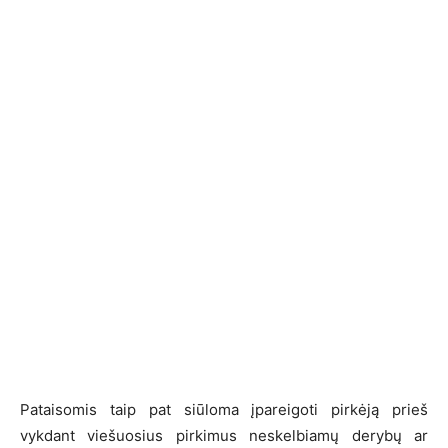
Pataisomis taip pat siūloma įpareigoti pirkėją prieš
vykdant viešuosius pirkimus neskelbiamų derybų ar