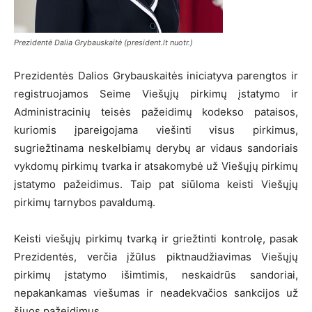
Prezidentė Dalia Grybauskaitė (president.lt nuotr.)
Prezidentės Dalios Grybauskaitės iniciatyva parengtos ir
registruojamos Seime Viešųjų pirkimų įstatymo ir
Administracinių teisės pažeidimų kodekso pataisos,
kuriomis įpareigojama viešinti visus pirkimus,
sugriežtinama neskelbiamų derybų ar vidaus sandoriais
vykdomų pirkimų tvarka ir atsakomybė už Viešųjų pirkimų
įstatymo pažeidimus. Taip pat siūloma keisti Viešųjų
pirkimų tarnybos pavaldumą.
Keisti viešųjų pirkimų tvarką ir griežtinti kontrolę, pasak
Prezidentės, verčia įžūlus piktnaudžiavimas Viešųjų
pirkimų įstatymo išimtimis, neskaidrūs sandoriai,
nepakankamas viešumas ir neadekvačios sankcijos už
šiuos pažeidimus.