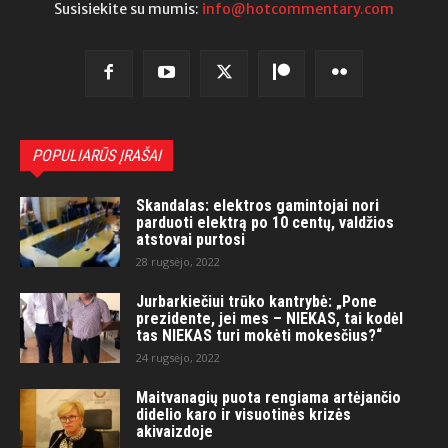
Susisiekite su mumis:
info@hotcommentary.com
POPULIARŪS ĮRAŠAI
Skandalas: elektros gamintojai nori
parduoti elektrą po 10 centų, valdžios
atstovai purtosi
28 rugsėjo, 2022
Jurbarkiečiui trūko kantrybė: „Pone
prezidente, jei mes – NIEKAS, tai kodėl
tas NIEKAS turi mokėti mokesčius?“
24 rugsėjo, 2022
Maitvanagių puota rengiama artėjančio
didelio karo ir visuotinės krizės
akivaizdoje