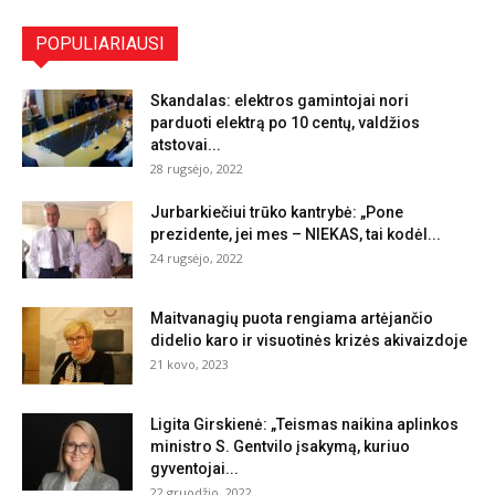
POPULIARIAUSI
Skandalas: elektros gamintojai nori
parduoti elektrą po 10 centų, valdžios
atstovai...
28 rugsėjo, 2022
Jurbarkiečiui trūko kantrybė: „Pone
prezidente, jei mes – NIEKAS, tai kodėl...
24 rugsėjo, 2022
Maitvanagių puota rengiama artėjančio
didelio karo ir visuotinės krizės akivaizdoje
21 kovo, 2023
Ligita Girskienė: „Teismas naikina aplinkos
ministro S. Gentvilo įsakymą, kuriuo
gyventojai...
22 gruodžio, 2022