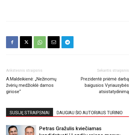
Ankstesnis straipsnis
Sekantis straipsnis
A.Maldeikienė: „Nežinomų
Prezidentė priėmė darbą
žvėrių medžioklė darnos
baigusios Vyriausybės
giriose“
atsistatydinimą
SUSIJĘ STRAIPSNIAI
DAUGIAU ŠIO AUTORIAUS TURINIO
Petras Gražulis kviečiamas