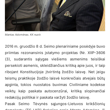
Mantas Adomėnas. KK nuotr.
2016 m. gruodžio 8 d. Seimo plenariniame posėdyje buvo
priimtas rezonansinis įstatymo projektas (Nr. XIIP-3606
(3), sudarantis sąlygas viešiems asmenims teisiškai
persekioti asmenis, skleidžiančius kritiką apie juos, ir taip
ribojant Konstitucijoje įtvirtintą žodžio laisvę. Net jeigu
teismų praktikoje žodžio laisvė konkrečiais atvejais būtų
apginta, tokios nuostatos buvimas Civiliniame kodekse
veiktų kaip paskata autocenzūrai, kritiką slopinančiai
redakcijų politikai ir paskata varžyti žodžio laisvę.
Pasak Seimo Tėvynės sąjungos-Lietuvos krikščionių