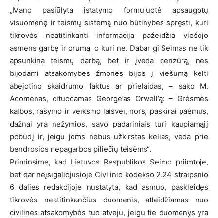
„Mano pasiūlyta įstatymo formuluotė apsaugotų
visuomenę ir teismų sistemą nuo būtinybės spręsti, kuri
tikrovės neatitinkanti informacija pažeidžia viešojo
asmens garbę ir orumą, o kuri ne. Dabar gi Seimas ne tik
apsunkina teismų darbą, bet ir įveda cenzūrą, nes
bijodami atsakomybės žmonės bijos į viešumą kelti
abejotino skaidrumo faktus ar prielaidas, – sako M.
Adomėnas, cituodamas George’as Orwell’ą: – Grėsmės
kalbos, rašymo ir veiksmo laisvei, nors, paskirai paėmus,
dažnai yra nežymios, savo padariniais turi kaupiamąjį
pobūdį ir, jeigu joms nebus užkirstas kelias, veda prie
bendrosios nepagarbos piliečių teisėms“.
Priminsime, kad Lietuvos Respublikos Seimo priimtoje,
bet dar neįsigaliojusioje Civilinio kodekso 2.24 straipsnio
6 dalies redakcijoje nustatyta, kad asmuo, paskleidęs
tikrovės neatitinkančius duomenis, atleidžiamas nuo
civilinės atsakomybės tuo atveju, jeigu tie duomenys yra