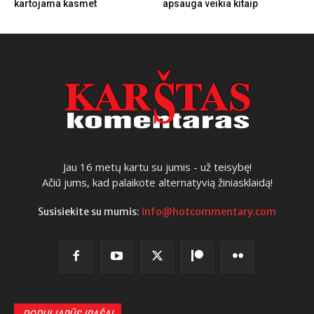
kartojama kasmet
apsauga veikia kitaip
Jau 16 metų kartu su jumis - už teisybę!
Ačiū jums, kad palaikote alternatyvią žiniasklaidą!
Susisiekite su mumis:
info@hotcommentary.com