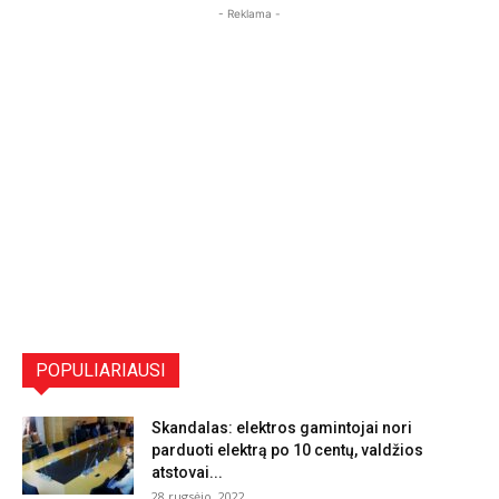
- Reklama -
POPULIARIAUSI
Skandalas: elektros gamintojai nori
parduoti elektrą po 10 centų, valdžios
atstovai...
28 rugsėjo, 2022