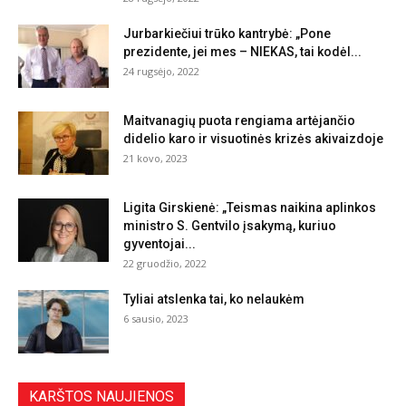
Jurbarkiečiui trūko kantrybė: „Pone
prezidente, jei mes – NIEKAS, tai kodėl...
24 rugsėjo, 2022
Maitvanagių puota rengiama artėjančio
didelio karo ir visuotinės krizės akivaizdoje
21 kovo, 2023
Ligita Girskienė: „Teismas naikina aplinkos
ministro S. Gentvilo įsakymą, kuriuo
gyventojai...
22 gruodžio, 2022
Tyliai atslenka tai, ko nelaukėm
6 sausio, 2023
KARŠTOS NAUJIENOS