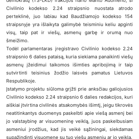
demokratų (TS-LKD) frakcijos nario Manto Adomėno, ši
Civilinio kodekso 2.24 straipsnio nuostata atrodo
perteklinė, juo labiau kad Baudžiamojo kodekso 154
straipsnyje yra išlaikyta galimybė teisminiu keliu apginti
visų, taip pat ir viešų, asmenų garbę ir orumą nuo
šmeižimo.
Todėl parlamentaras įregistravo Civilinio kodekso 2.24
straipsnio 6 dalies pataisą, kuria siekiama panaikinti viešų
asmenų įžeidimui taikomos išimties apribojimą ir taip
sutvirtinti teisinius žodžio laisvės pamatus Lietuvos
Respublikoje.
Įstatymo projektu siūloma grįžti prie anksčiau galiojusios
Civilinio kodekso 2.24 straipsnio 6 dalies redakcijos, kuri
aiškiai įtvirtina civilinės atsakomybės išimtį, jeigu tikrovės
neatitinkantys duomenys paskelbti apie viešą asmenį bei
jo valstaybinę ar visuomeninę veiklą, juos paskelbusiam
asmeniui įrodžius, kad jis veikė sąžiningai, siekdamas
supažindinti visuomenę su tuo viešu asmeniu ar jo veikla.