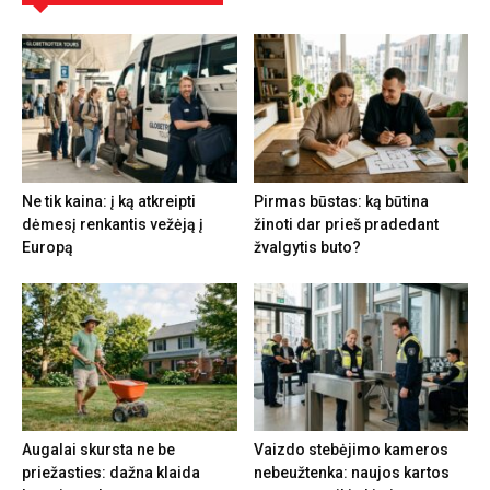
Ne tik kaina: į ką atkreipti
Pirmas būstas: ką būtina
dėmesį renkantis vežėją į
žinoti dar prieš pradedant
Europą
žvalgytis buto?
Augalai skursta ne be
Vaizdo stebėjimo kameros
priežasties: dažna klaida
nebeužtenka: naujos kartos