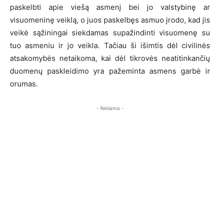
paskelbti apie viešą asmenį bei jo valstybinę ar
visuomeninę veiklą, o juos paskelbęs asmuo įrodo, kad jis
veikė sąžiningai siekdamas supažindinti visuomenę su
tuo asmeniu ir jo veikla. Tačiau ši išimtis dėl civilinės
atsakomybės netaikoma, kai dėl tikrovės neatitinkančių
duomenų paskleidimo yra pažeminta asmens garbė ir
orumas.
- Reklama -