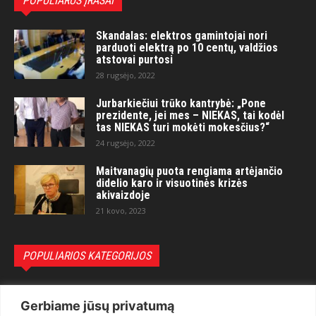
POPULIARŪS ĮRAŠAI
Skandalas: elektros gamintojai nori
parduoti elektrą po 10 centų, valdžios
atstovai purtosi
28 rugsėjo, 2022
Jurbarkiečiui trūko kantrybė: „Pone
prezidente, jei mes – NIEKAS, tai kodėl
tas NIEKAS turi mokėti mokesčius?“
24 rugsėjo, 2022
Maitvanagių puota rengiama artėjančio
didelio karo ir visuotinės krizės
akivaizdoje
21 kovo, 2023
POPULIARIOS KATEGORIJOS
Politika
3281
Gerbiame jūsų privatumą