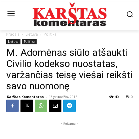
Pradžia
Lietuva
Politika
Lietuva
Politika
M. Adomėnas siūlo atšaukti
Civilio kodekso nuostatas,
varžančias teisę viešai reikšti
savo nuomonę
Karštas Komentaras
-
13 gruodžio, 2016
40
0
- Reklama -