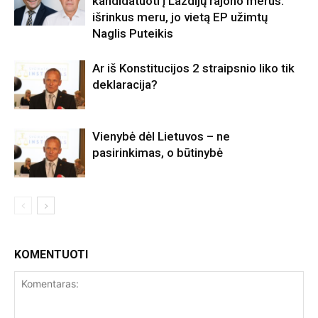
kandidatuoti į Lazdijų rajono merus:
išrinkus meru, jo vietą EP užimtų
Naglis Puteikis
Ar iš Konstitucijos 2 straipsnio liko tik
deklaracija?
Vienybė dėl Lietuvos – ne
pasirinkimas, o būtinybė
KOMENTUOTI