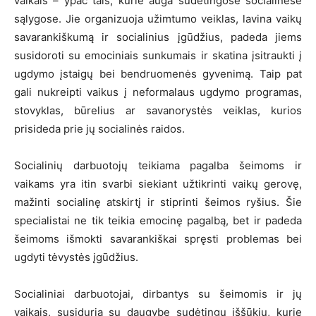
vaikais – ypač tais, kurie auga sudėtingose socialinėse
sąlygose. Jie organizuoja užimtumo veiklas, lavina vaikų
savarankiškumą ir socialinius įgūdžius, padeda jiems
susidoroti su emociniais sunkumais ir skatina įsitraukti į
ugdymo įstaigų bei bendruomenės gyvenimą. Taip pat
gali nukreipti vaikus į neformalaus ugdymo programas,
stovyklas, būrelius ar savanorystės veiklas, kurios
prisideda prie jų socialinės raidos.
Socialinių darbuotojų teikiama pagalba šeimoms ir
vaikams yra itin svarbi siekiant užtikrinti vaikų gerovę,
mažinti socialinę atskirtį ir stiprinti šeimos ryšius. Šie
specialistai ne tik teikia emocinę pagalbą, bet ir padeda
šeimoms išmokti savarankiškai spręsti problemas bei
ugdyti tėvystės įgūdžius.
Socialiniai darbuotojai, dirbantys su šeimomis ir jų
vaikais, susiduria su daugybe sudėtingų iššūkių, kurie