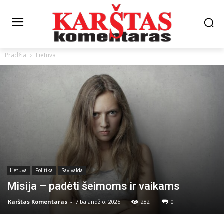
Pradžia
Lietuva
Lietuva
Politika
Savivalda
Misija – padėti šeimoms ir vaikams
Karštas Komentaras
-
7 balandžio, 2025
282
0