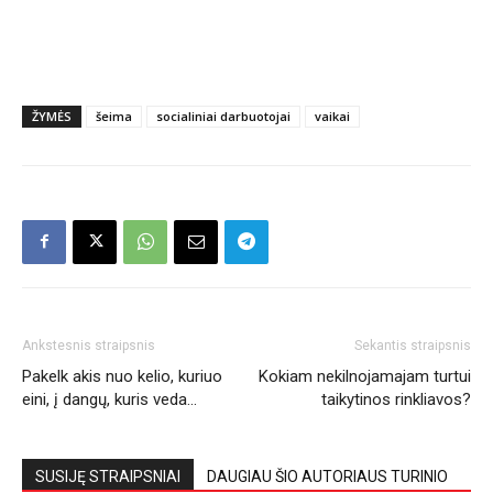
ŽYMĖS
šeima
socialiniai darbuotojai
vaikai
Ankstesnis straipsnis
Sekantis straipsnis
Pakelk akis nuo kelio, kuriuo
Kokiam nekilnojamajam turtui
eini, į dangų, kuris veda…
taikytinos rinkliavos?
SUSIJĘ STRAIPSNIAI
DAUGIAU ŠIO AUTORIAUS TURINIO