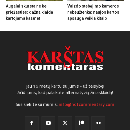
Augalai skursta ne be
Vaizdo stebėjimo kameros
priežasties: dažna klaida
nebeužtenka: naujos kartos
kartojama kasmet
apsauga veikia kitaip
Jau 16 metų kartu su jumis - už teisybę!
Ačiū jums, kad palaikote alternatyvią žiniasklaidą!
Susisiekite su mumis:
info@hotcommentary.com