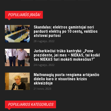
POPULIARŪS ĮRAŠAI
Skandalas: elektros gamintojai nori
parduoti elektrą po 10 centų, valdžios
atstovai purtosi
28 rugsėjo, 2022
Jurbarkiečiui trūko kantrybė: „Pone
prezidente, jei mes – NIEKAS, tai kodėl
tas NIEKAS turi mokėti mokesčius?“
24 rugsėjo, 2022
Maitvanagių puota rengiama artėjančio
didelio karo ir visuotinės krizės
akivaizdoje
21 kovo, 2023
POPULIARIOS KATEGORIJOS