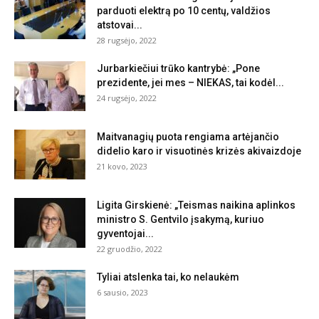
parduoti elektrą po 10 centų, valdžios
atstovai...
28 rugsėjo, 2022
Jurbarkiečiui trūko kantrybė: „Pone
prezidente, jei mes – NIEKAS, tai kodėl...
24 rugsėjo, 2022
Maitvanagių puota rengiama artėjančio
didelio karo ir visuotinės krizės akivaizdoje
21 kovo, 2023
Ligita Girskienė: „Teismas naikina aplinkos
ministro S. Gentvilo įsakymą, kuriuo
gyventojai...
22 gruodžio, 2022
Tyliai atslenka tai, ko nelaukėm
6 sausio, 2023