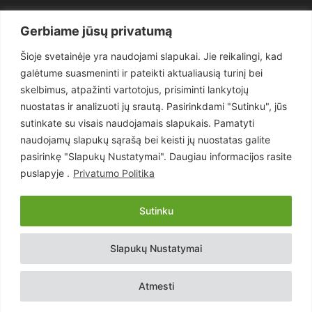
Politika
3281
Gerbiame jūsų privatumą
Nuomonės
2174
Šioje svetainėje yra naudojami slapukai. Jie reikalingi, kad
Teisėsauga
1497
galėtume suasmeninti ir pateikti aktualiausią turinį bei
Aktualu
1373
skelbimus, atpažinti vartotojus, prisiminti lankytojų
Lietuva
619
nuostatas ir analizuoti jų srautą. Pasirinkdami "Sutinku", jūs
sutinkate su visais naudojamais slapukais. Pamatyti
Pasaulis
560
naudojamų slapukų sąrašą bei keisti jų nuostatas galite
Статьи на русском
282
pasirinkę "Slapukų Nustatymai". Daugiau informacijos rasite
Articles in english
160
puslapyje .
Privatumo Politika
Muzika
116
Sutinku
Copyright © 2026 UAB „Goruva“. Visos teisės saugomos.
Slapukų Nustatymai
Kontaktai
Prenumerata
Privatumo Politika
Naudojimosi Taisyklės
Atmesti
Svetainės sprendimas:
EastWestHost