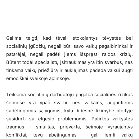
Galima teigti, kad tėvai, stokojantys tėvystės bei
socialinių įgūdžių, negali būti savo vaikų pagalbininkai ir
patarėjai, negali padėti jiems išspręsti raidos krizių.
Būtent todėl specialistų įsitraukimas yra itin svarbus, nes
tinkama vaikų priežiūra ir auklėjimas padeda vaikui augti
emociškai sveikoje aplinkoje.
Teikiama socialinių darbuotojų pagalba socialinės rizikos
šeimose yra ypač svarbi, nes vaikams, augantiems
sudėtingomis sąlygomis, kyla didesnė tikimybė ateityje
susidurti su elgesio problemomis. Patirtos vaikystės
traumos – smurtas, prievarta, šeimoje vyraujantys
konfliktai, tėvų abejingumas – gali lemti vaikų