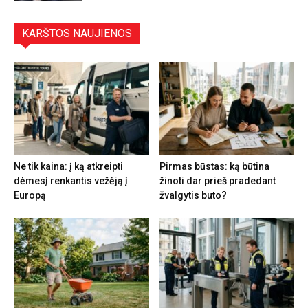
KARŠTOS NAUJIENOS
Ne tik kaina: į ką atkreipti
Pirmas būstas: ką būtina
dėmesį renkantis vežėją į
žinoti dar prieš pradedant
Europą
žvalgytis buto?