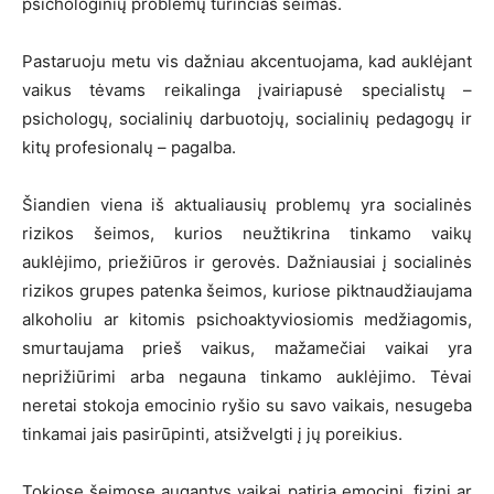
psichologinių problemų turinčias šeimas.
Pastaruoju metu vis dažniau akcentuojama, kad auklėjant
vaikus tėvams reikalinga įvairiapusė specialistų –
psichologų, socialinių darbuotojų, socialinių pedagogų ir
kitų profesionalų – pagalba.
Šiandien viena iš aktualiausių problemų yra socialinės
rizikos šeimos, kurios neužtikrina tinkamo vaikų
auklėjimo, priežiūros ir gerovės. Dažniausiai į socialinės
rizikos grupes patenka šeimos, kuriose piktnaudžiaujama
alkoholiu ar kitomis psichoaktyviosiomis medžiagomis,
smurtaujama prieš vaikus, mažamečiai vaikai yra
neprižiūrimi arba negauna tinkamo auklėjimo. Tėvai
neretai stokoja emocinio ryšio su savo vaikais, nesugeba
tinkamai jais pasirūpinti, atsižvelgti į jų poreikius.
Tokiose šeimose augantys vaikai patiria emocinį, fizinį ar