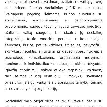
vaikais, atlieka svarbų vaidmenį užtikrinant vaikų gerovę
ir stiprinant šeimos socialinius įgūdžius. Jie teikia
įvairiapusę pagalbą šeimoms, kurios susiduria su
socialinėmis, ekonominėmis ar psichologinėmis
problemomis, padeda tėvams ugdyti tėvystės įgūdžius,
užtikrina vaikų saugumą bei skatina jų socialinę
integraciją, teikia emocinę paramą ir konsultacijas
šeimoms, kurios patiria krizines situacijas, pavyzdžiui,
skyrybas, netektis, smurtą ar priklausomybes, nukreipia
psichologų konsultacijoms, organizuoja mokymus,
seminarus ir individualias konsultacijas, skirtas tėvystės
įgūdžių stiprinimui, dažnai atlieka tarpininkų vaidmenį
tarp šeimos ir kitų institucijų – mokyklų, sveikatos
priežiūros įstaigų, vaikų teisių apsaugos tarnybų, teismų
ar nevyriausybinių organizacijų.
Socialiniai darbuotojai dirba ne tik su tėvais, bet ir su