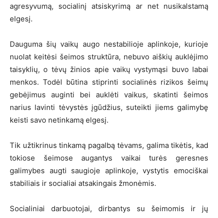
agresyvumą, socialinį atsiskyrimą ar net nusikalstamą
elgesį.
Dauguma šių vaikų augo nestabilioje aplinkoje, kurioje
nuolat keitėsi šeimos struktūra, nebuvo aiškių auklėjimo
taisyklių, o tėvų žinios apie vaikų vystymąsi buvo labai
menkos. Todėl būtina stiprinti socialinės rizikos šeimų
gebėjimus auginti bei auklėti vaikus, skatinti šeimos
narius lavinti tėvystės įgūdžius, suteikti jiems galimybę
keisti savo netinkamą elgesį.
Tik užtikrinus tinkamą pagalbą tėvams, galima tikėtis, kad
tokiose šeimose augantys vaikai turės geresnes
galimybes augti saugioje aplinkoje, vystytis emociškai
stabiliais ir socialiai atsakingais žmonėmis.
Socialiniai darbuotojai, dirbantys su šeimomis ir jų