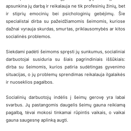
apsunkina jų darbą ir reikalauja ne tik profesinių žinių, bet
ir stiprių emocinių bei psichologinių gebėjimų. Šie
specialistai dirba su pažeidžiamomis šeimomis, kuriose
dažnai vyrauja skurdas, smurtas, priklausomybės ar kitos
socialinės problemos.
Siekdami padėti šeimoms spręsti jų sunkumus, socialiniai
darbuotojai susiduria su šiais pagrindiniais iššūkiais:
dirba su šeimomis, kurios patiria sudėtingas gyvenimo
situacijas, o jų problemų sprendimas reikalauja ilgalaikės
ir nuoseklios pagalbos.
Socialinių darbuotojų indėlis į šeimų gerovę yra labai
svarbus. Jų pastangomis daugelis šeimų gauna reikiamą
pagalbą, tėvai mokosi tinkamai rūpintis vaikais, o vaikai
gauna saugesnę aplinką augti.