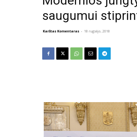
Modernios jungt
saugumui stiprin
Karštas Komentaras
-
18 rugsėjo, 2018