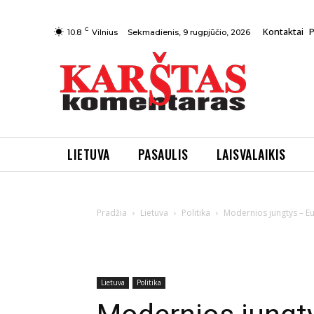
C
Kontaktai
Sekmadienis, 9 rugpjūčio, 2026
10.8
Vilnius
LIETUVA
PASAULIS
LAISVALAIKIS
Pradžia
Lietuva
Politika
Modernios jungtys – Eu
Lietuva
Politika