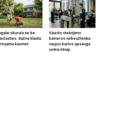
galai skursta ne be
Vaizdo stebėjimo
iežasties: dažna klaida
kameros nebeužtenka:
rtojama kasmet
naujos kartos apsauga
veikia kitaip