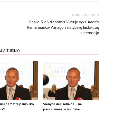
Sekantis straipsnis
Spalio 5 ir 6 dienomis Vilniuje vyks Adolfo
Ramanausko-Vanago valstybinių laidotuvių
ceremonija
AUS TURINIO
tucijos 2 straipsnio liko
Vienybė dėl Lietuvos – ne
ija?
pasirinkimas, o būtinybė