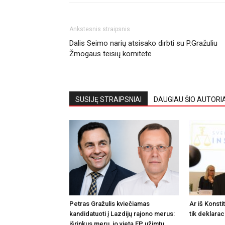
Ankstesnis straipsnis
Dalis Seimo narių atsisako dirbti su P.Gražuliu
Žmogaus teisių komitete
SUSIJĘ STRAIPSNIAI
DAUGIAU ŠIO AUTORI
Petras Gražulis kviečiamas
Ar iš Konsti
kandidatuoti į Lazdijų rajono merus:
tik deklarac
išrinkus meru, jo vietą EP užimtų