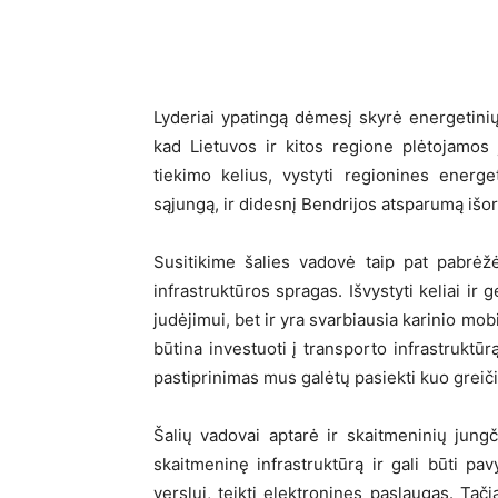
Lyderiai ypatingą dėmesį skyrė energetinių
kad Lietuvos ir kitos regione plėtojamos j
tiekimo kelius, vystyti regionines energe
sąjungą, ir didesnį Bendrijos atsparumą iš
Susitikime šalies vadovė taip pat pabrėžė
infrastruktūros spragas. Išvystyti keliai ir 
judėjimui, bet ir yra svarbiausia karinio mo
būtina investuoti į transporto infrastruktūr
pastiprinimas mus galėtų pasiekti kuo greiči
Šalių vadovai aptarė ir skaitmeninių jungč
skaitmeninę infrastruktūrą ir gali būti pa
verslui, teikti elektronines paslaugas. Tač