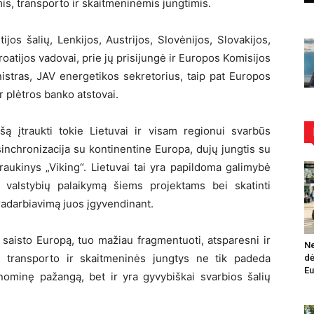
s, transporto ir skaitmeninėmis jungtimis.
tijos šalių, Lenkijos, Austrijos, Slovėnijos, Slovakijos,
roatijos vadovai, prie jų prisijungė ir Europos Komisijos
nistras, JAV energetikos sekretorius, taip pat Europos
r plėtros banko atstovai.
rašą įtraukti tokie Lietuvai ir visam regionui svarbūs
ų sinchronizacija su kontinentine Europa, dujų jungtis su
, traukinys „Viking“. Lietuvai tai yra papildoma galimybė
os valstybių palaikymą šiems projektams bei skatinti
dradarbiavimą juos įgyvendinant.
saisto Europą, tuo mažiau fragmentuoti, atsparesni ir
Ne
 transporto ir skaitmeninės jungtys ne tik padeda
dė
Eu
onominę pažangą, bet ir yra gyvybiškai svarbios šalių