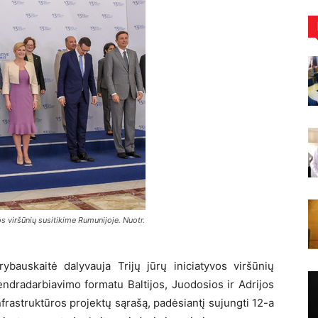
os viršūnių susitikime Rumunijoje. Nuotr.
ybauskaitė dalyvauja Trijų jūrų iniciatyvos viršūnių
ndradarbiavimo formatu Baltijos, Juodosios ir Adrijos
 infrastruktūros projektų sąrašą, padėsiantį sujungti 12-a