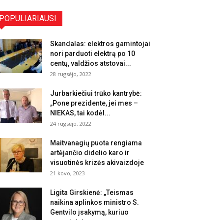
POPULIARIAUSI
Skandalas: elektros gamintojai
nori parduoti elektrą po 10
centų, valdžios atstovai...
28 rugsėjo, 2022
Jurbarkiečiui trūko kantrybė:
„Pone prezidente, jei mes –
NIEKAS, tai kodėl...
24 rugsėjo, 2022
Maitvanagių puota rengiama
artėjančio didelio karo ir
visuotinės krizės akivaizdoje
21 kovo, 2023
Ligita Girskienė: „Teismas
naikina aplinkos ministro S.
Gentvilo įsakymą, kuriuo