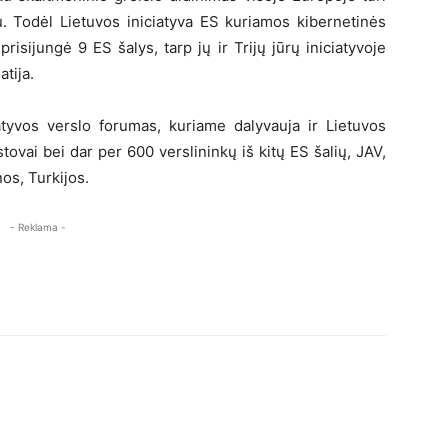
. Todėl Lietuvos iniciatyva ES kuriamos kibernetinės
risijungė 9 ES šalys, tarp jų ir Trijų jūrų iniciatyvoje
atija.
iatyvos verslo forumas, kuriame dalyvauja ir Lietuvos
ovai bei dar per 600 verslininkų iš kitų ES šalių, JAV,
os, Turkijos.
- Reklama -