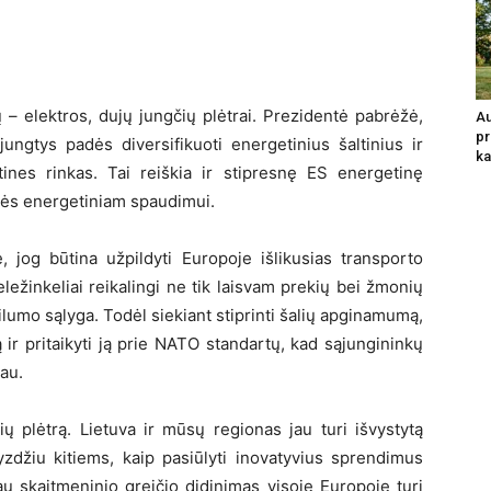
 – elektros, dujų jungčių plėtrai. Prezidentė pabrėžė,
Au
pr
ungtys padės diversifikuoti energetinius šaltinius ir
ka
tines rinkas. Tai reiškia ir stipresnę ES energetinę
orės energetiniam spaudimui.
, jog būtina užpildyti Europoje išlikusias transporto
geležinkeliai reikalingi ne tik laisvam prekių bei žmonių
bilumo sąlyga. Todėl siekiant stiprinti šalių apginamumą,
ą ir pritaikyti ją prie NATO standartų, kad sąjungininkų
au.
ių plėtrą. Lietuva ir mūsų regionas jau turi išvystytą
vyzdžiu kitiems, kaip pasiūlyti inovatyvius sprendimus
iau skaitmeninio greičio didinimas visoje Europoje turi