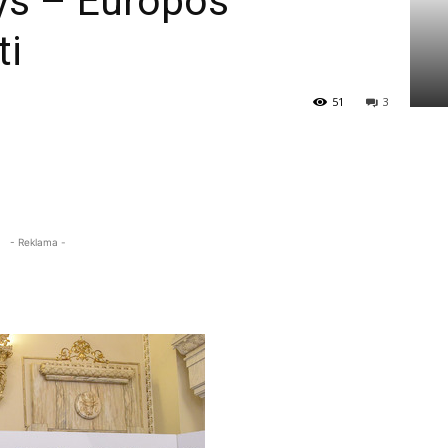
ys – Europos
ti
51
3
- Reklama -