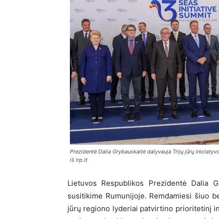
Prezidentė Dalia Grybauskaitė dalyvauja Trijų jūrų iniciatyv
iš lrp.lt
Lietuvos Respublikos Prezidentė Dalia Gr
susitikime Rumunijoje. Remdamiesi šiuo be
jūrų regiono lyderiai patvirtino prioritetinį