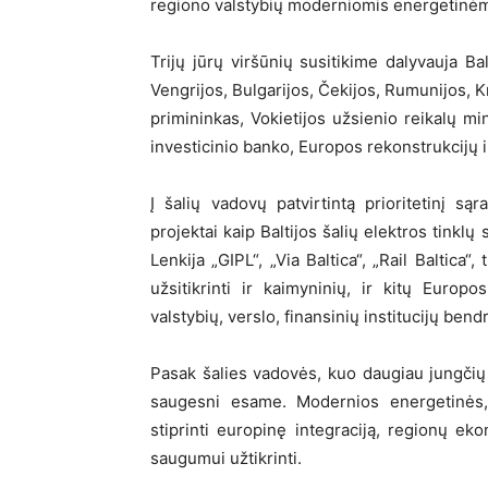
regiono valstybių moderniomis energetinėmi
Trijų jūrų viršūnių susitikime dalyvauja Bal
Vengrijos, Bulgarijos, Čekijos, Rumunijos, K
primininkas, Vokietijos užsienio reikalų mi
investicinio banko, Europos rekonstrukcijų i
Į šalių vadovų patvirtintą prioritetinį są
projektai kaip Baltijos šalių elektros tinkl
Lenkija „GIPL“, „Via Baltica“, „Rail Baltica“
užsitikrinti ir kaimyninių, ir kitų Europ
valstybių, verslo, finansinių institucijų ben
Pasak šalies vadovės, kuo daugiau jungčių 
saugesni esame. Modernios energetinės,
stiprinti europinę integraciją, regionų ek
saugumui užtikrinti.