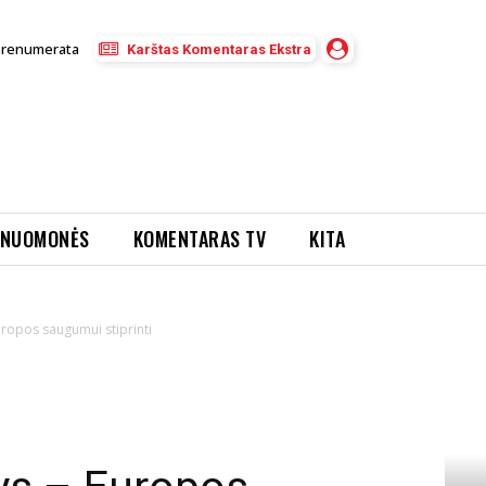
Prenumerata
Karštas Komentaras Ekstra
NUOMONĖS
KOMENTARAS TV
KITA
ropos saugumui stiprinti