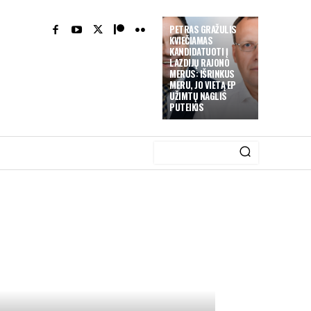
PETRAS GRAŽULIS
KVIEČIAMAS
KANDIDATUOTI Į
LAZDIJŲ RAJONO
MERUS: IŠRINKUS
MERU, JO VIETĄ EP
UŽIMTŲ NAGLIS
PUTEIKIS