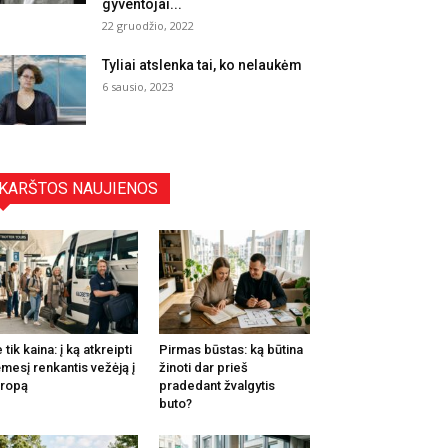
gyventojai...
22 gruodžio, 2022
Tyliai atslenka tai, ko nelaukėm
6 sausio, 2023
KARŠTOS NAUJIENOS
 tik kaina: į ką atkreipti
Pirmas būstas: ką būtina
mesį renkantis vežėją į
žinoti dar prieš
ropą
pradedant žvalgytis
buto?