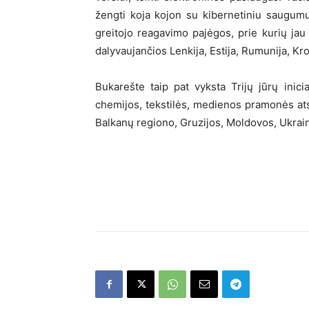
žengti koja kojon su kibernetiniu saugumu
greitojo reagavimo pajėgos, prie kurių jau p
dalyvaujančios Lenkija, Estija, Rumunija, Kro
Bukarešte taip pat vyksta Trijų jūrų inic
chemijos, tekstilės, medienos pramonės atst
Balkanų regiono, Gruzijos, Moldovos, Ukrain