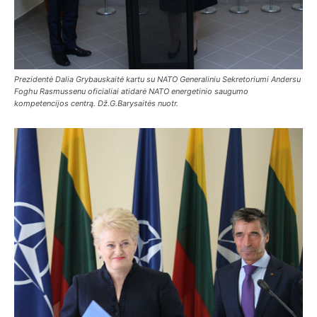
Prezidentė Dalia Grybauskaitė kartu su NATO Generaliniu Sekretoriumi Andersu
Foghu Rasmussenu oficialiai atidarė NATO energetinio saugumo
kompetencijos centrą. Dž.G.Barysaitės nuotr.