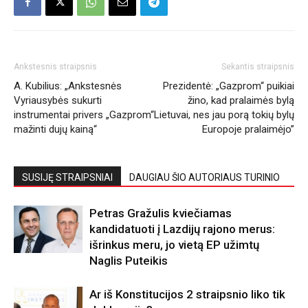
Ankstesnis straipsnis
Sekantis straipsnis
A. Kubilius: „Ankstesnės
Prezidentė: „Gazprom“ puikiai
Vyriausybės sukurti
žino, kad pralaimės bylą
instrumentai privers „Gazprom“
Lietuvai, nes jau porą tokių bylų
mažinti dujų kainą“
Europoje pralaimėjo”
SUSIJĘ STRAIPSNIAI
DAUGIAU ŠIO AUTORIAUS TURINIO
Petras Gražulis kviečiamas
kandidatuoti į Lazdijų rajono merus:
išrinkus meru, jo vietą EP užimtų
Naglis Puteikis
Ar iš Konstitucijos 2 straipsnio liko tik