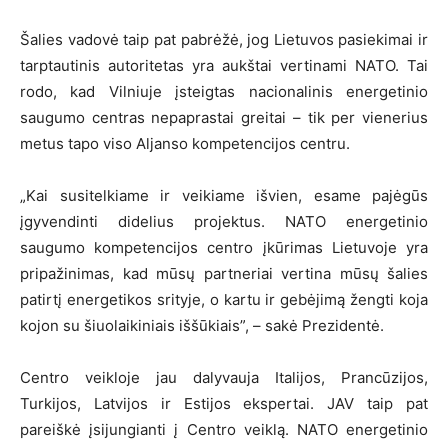
Šalies vadovė taip pat pabrėžė, jog Lietuvos pasiekimai ir
tarptautinis autoritetas yra aukštai vertinami NATO. Tai
rodo, kad Vilniuje įsteigtas nacionalinis energetinio
saugumo centras nepaprastai greitai – tik per vienerius
metus tapo viso Aljanso kompetencijos centru.
„Kai susitelkiame ir veikiame išvien, esame pajėgūs
įgyvendinti didelius projektus. NATO energetinio
saugumo kompetencijos centro įkūrimas Lietuvoje yra
pripažinimas, kad mūsų partneriai vertina mūsų šalies
patirtį energetikos srityje, o kartu ir gebėjimą žengti koja
kojon su šiuolaikiniais iššūkiais”, – sakė Prezidentė.
Centro veikloje jau dalyvauja Italijos, Prancūzijos,
Turkijos, Latvijos ir Estijos ekspertai. JAV taip pat
pareiškė įsijungianti į Centro veiklą. NATO energetinio