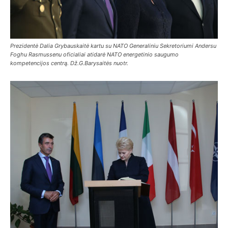
Prezidentė Dalia Grybauskaitė kartu su NATO Generaliniu Sekretoriumi Andersu
Foghu Rasmussenu oficialiai atidarė NATO energetinio saugumo
kompetencijos centrą. Dž.G.Barysaitės nuotr.