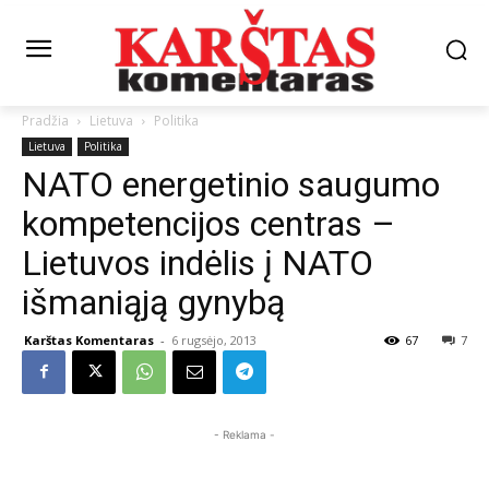
Pradžia
Lietuva
Politika
Lietuva
Politika
NATO energetinio saugumo
kompetencijos centras –
Lietuvos indėlis į NATO
išmaniąją gynybą
Karštas Komentaras
-
6 rugsėjo, 2013
67
7
- Reklama -