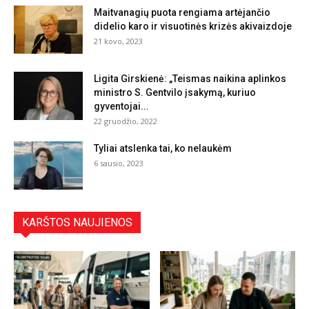
Maitvanagių puota rengiama artėjančio
didelio karo ir visuotinės krizės akivaizdoje
21 kovo, 2023
Ligita Girskienė: „Teismas naikina aplinkos
ministro S. Gentvilo įsakymą, kuriuo
gyventojai...
22 gruodžio, 2022
Tyliai atslenka tai, ko nelaukėm
6 sausio, 2023
KARŠTOS NAUJIENOS