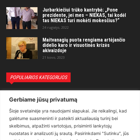
Jurbarkiečiui trūko kantrybė: „Pone
prezidente, jei mes – NIEKAS, tai kodėl
tas NIEKAS turi mokėti mokesčius?“
24 rugsėjo, 2022
Maitvanagių puota rengiama artėjančio
didelio karo ir visuotinės krizės
akivaizdoje
21 kovo, 2023
POPULIARIOS KATEGORIJOS
Politika
3281
Gerbiame jūsų privatumą
Nuomonės
2174
Šioje svetainėje yra naudojami slapukai. Jie reikalingi, kad
Teisėsauga
1497
galėtume suasmeninti ir pateikti aktualiausią turinį bei
Aktualu
1373
skelbimus, atpažinti vartotojus, prisiminti lankytojų
Lietuva
619
nuostatas ir analizuoti jų srautą. Pasirinkdami "Sutinku", jūs