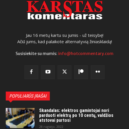
Jau 16 metų kartu su jumis - už teisybę!
Ačiū jums, kad palaikote alternatyvią žiniasklaidą!
Susisiekite su mumis:
info@hotcommentary.com
POPULIARŪS ĮRAŠAI
Skandalas: elektros gamintojai nori
parduoti elektrą po 10 centų, valdžios
atstovai purtosi
28 rugsėjo, 2022