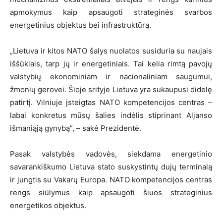
apmokymus kaip apsaugoti strateginės svarbos
energetinius objektus bei infrastruktūrą.
„Lietuva ir kitos NATO šalys nuolatos susiduria su naujais
iššūkiais, tarp jų ir energetiniais. Tai kelia rimtą pavojų
valstybių ekonominiam ir nacionaliniam saugumui,
žmonių gerovei. Šioje srityje Lietuva yra sukaupusi didelę
patirtį. Vilniuje įsteigtas NATO kompetencijos centras –
labai konkretus mūsų šalies indėlis stiprinant Aljanso
išmaniąją gynybą”, – sakė Prezidentė.
Pasak valstybės vadovės, siekdama energetinio
savarankiškumo Lietuva stato suskystintų dujų terminalą
ir jungtis su Vakarų Europa. NATO kompetencijos centras
rengs siūlymus kaip apsaugoti šiuos strateginius
energetikos objektus.