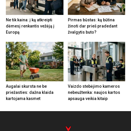
Ne tik kaina: į ką atkreipti
Pirmas būstas: ką būtina
dėmesį renkantis vežėją į
žinoti dar prieš pradedant
Europą
žvalgytis buto?
Augalai skursta ne be
Vaizdo stebėjimo kameros
priežasties: dažna klaida
nebeužtenka: naujos kartos
kartojama kasmet
apsauga veikia kitaip