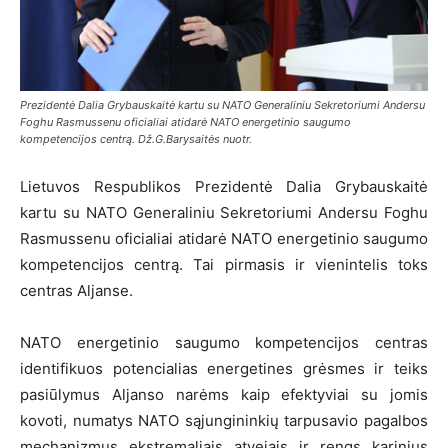
Prezidentė Dalia Grybauskaitė kartu su NATO Generaliniu Sekretoriumi Andersu
Foghu Rasmussenu oficialiai atidarė NATO energetinio saugumo
kompetencijos centrą. Dž.G.Barysaitės nuotr.
Lietuvos Respublikos Prezidentė Dalia Grybauskaitė
kartu su NATO Generaliniu Sekretoriumi Andersu Foghu
Rasmussenu oficialiai atidarė NATO energetinio saugumo
kompetencijos centrą. Tai pirmasis ir vienintelis toks
centras Aljanse.
NATO energetinio saugumo kompetencijos centras
identifikuos potencialias energetines grėsmes ir teiks
pasiūlymus Aljanso narėms kaip efektyviai su jomis
kovoti, numatys NATO sąjungininkių tarpusavio pagalbos
mechanizmus ekstremaliais atvejais ir rengs karinius