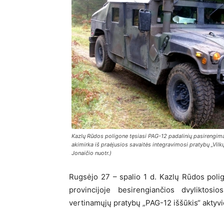
Kazlų Rūdos poligone tęsiasi PAG-12 padalinių pasirengima
akimirka iš praėjusios savaitės integravimosi pratybų „Vilk
Jonaičio nuotr.)
Rugsėjo 27 – spalio 1 d. Kazlų Rūdos polig
provincijoje besirengiančios dvyliktos
vertinamųjų pratybų „PAG-12 iššūkis“ aktyvio