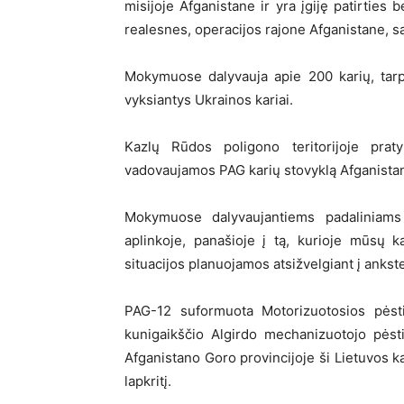
misijoje Afganistane ir yra įgiję patirties b
realesnes, operacijos rajone Afganistane, s
Mokymuose dalyvauja apie 200 karių, tarp
vyksiantys Ukrainos kariai.
Kazlų Rūdos poligono teritorijoje pratyb
vadovaujamos PAG karių stovyklą Afganistan
Mokymuose dalyvaujantiems padaliniams
aplinkoje, panašioje į tą, kurioje mūsų k
situacijos planuojamos atsižvelgiant į ankste
PAG-12 suformuota Motorizuotosios pėstin
kunigaikščio Algirdo mechanizuotojo pėst
Afganistano Goro provincijoje ši Lietuvos 
lapkritį.