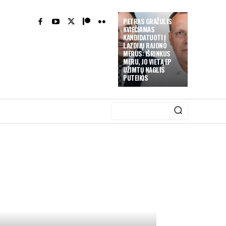
PETRAS GRAŽULIS
KVIEČIAMAS
KANDIDATUOTI Į
LAZDIJŲ RAJONO
MERUS: IŠRINKUS
MERU, JO VIETĄ EP
UŽIMTŲ NAGLIS
PUTEIKIS