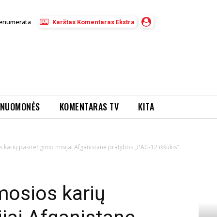
enumerata
Karštas Komentaras Ekstra
NUOMONĖS
KOMENTARAS TV
KITA
 karių pasirengimo misijai Afganistane pratybos „PAG-12 iššūkis“
mosios karių