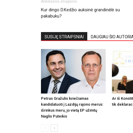
Ankstesnis straipsnis
Kur dingo D.Kedžio auksinė grandinėlė su
pakabuku?
SUSIJĘ STRAIPSNIAI
DAUGIAU ŠIO AUTORI
Petras Gražulis kviečiamas
Ar iš Konsti
kandidatuoti į Lazdijų rajono merus:
tik deklarac
išrinkus meru, jo vietą EP užimtų
Naglis Puteikis