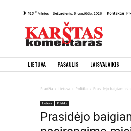
C
Kontaktai
Pr
Šeštadienis, 8 rugpjūčio, 2026
18.3
Vilnius
LIETUVA
PASAULIS
LAISVALAIKIS
Pradžia
Lietuva
Politika
Prasidėjo baigiamosios
Lietuva
Politika
Prasidėjo baigia