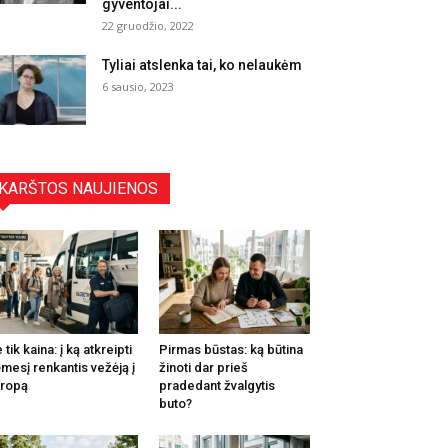
gyventojai...
22 gruodžio, 2022
Tyliai atslenka tai, ko nelaukėm
6 sausio, 2023
KARŠTOS NAUJIENOS
 tik kaina: į ką atkreipti
Pirmas būstas: ką būtina
mesį renkantis vežėją į
žinoti dar prieš
ropą
pradedant žvalgytis
buto?