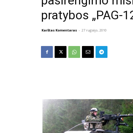
pasirengimo misi
pratybos „PAG-12
Karštas Komentaras
-
27 rugsėjo, 2010