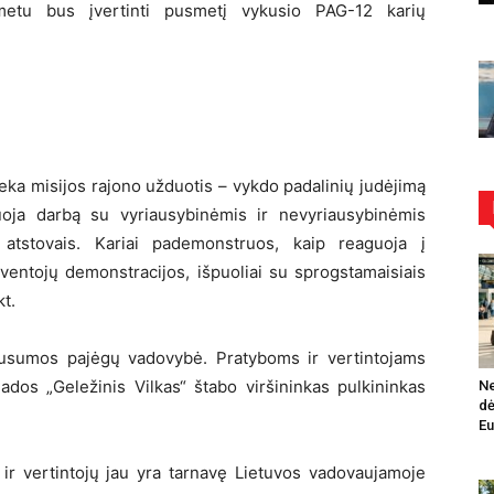
metu bus įvertinti pusmetį vykusio PAG-12 karių
ieka misijos rajono užduotis – vykdo padalinių judėjimą
nuoja darbą su vyriausybinėmis ir nevyriausybinėmis
s atstovais. Kariai pademonstruos, kaip reaguoja į
gyventojų demonstracijos, išpuoliai su sprogstamaisiais
kt.
usumos pajėgų vadovybė. Pratyboms ir vertintojams
ados „Geležinis Vilkas“ štabo viršininkas pulkininkas
Ne
dė
Eu
ir vertintojų jau yra tarnavę Lietuvos vadovaujamoje