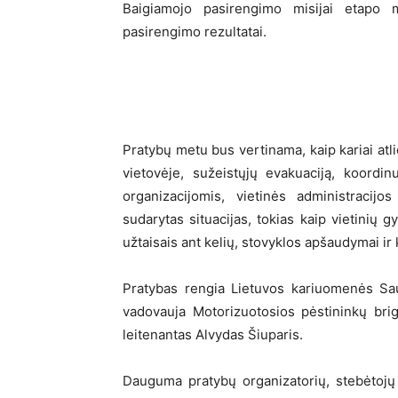
Baigiamojo pasirengimo misijai etapo 
pasirengimo rezultatai.
Pratybų metu bus vertinama, kaip kariai atl
vietovėje, sužeistųjų evakuaciją, koordi
organizacijomis, vietinės administracijo
sudarytas situacijas, tokias kaip vietinių 
užtaisais ant kelių, stovyklos apšaudymai ir 
Pratybas rengia Lietuvos kariuomenės Sa
vadovauja Motorizuotosios pėstininkų brig
leitenantas Alvydas Šiuparis.
Dauguma pratybų organizatorių, stebėtojų 