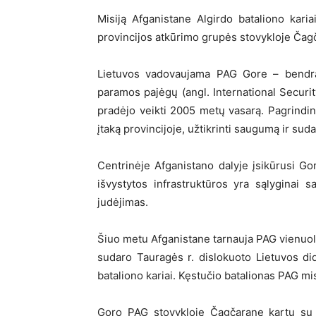
Misiją Afganistane Algirdo bataliono karia
provincijos atkūrimo grupės stovykloje Ča
Lietuvos vadovaujama PAG Gore – bendra 
paramos pajėgų (angl. International Securit
pradėjo veikti 2005 metų vasarą. Pagrindinė
įtaką provincijoje, užtikrinti saugumą ir suda
Centrinėje Afganistano dalyje įsikūrusi Go
išvystytos infrastruktūros yra sąlyginai s
judėjimas.
Šiuo metu Afganistane tarnauja PAG vienuol
sudaro Tauragės r. dislokuoto Lietuvos di
bataliono kariai. Kęstučio batalionas PAG misi
Goro PAG stovykloje Čagčarane kartu su Lie