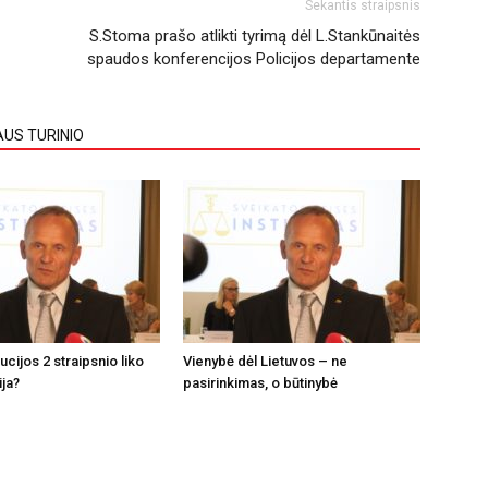
Sekantis straipsnis
S.Stoma prašo atlikti tyrimą dėl L.Stankūnaitės
spaudos konferencijos Policijos departamente
AUS TURINIO
tucijos 2 straipsnio liko
Vienybė dėl Lietuvos – ne
ija?
pasirinkimas, o būtinybė