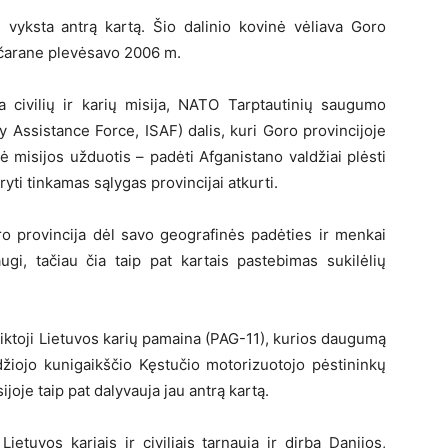
i vyksta antrą kartą. Šio dalinio kovinė vėliava Goro
gčarane plevėsavo 2006 m.
civilių ir karių misija, NATO Tarptautinių saugumo
y Assistance Force, ISAF) dalis, kuri Goro provincijoje
 misijos užduotis – padėti Afganistano valdžiai plėsti
ryti tinkamas sąlygas provincijai atkurti.
ro provincija dėl savo geografinės padėties ir menkai
augi, tačiau čia taip pat kartais pastebimas sukilėlių
iktoji Lietuvos karių pamaina (PAG-11), kurios daugumą
džiojo kunigaikščio Kęstučio motorizuotojo pėstininkų
joje taip pat dalyvauja jau antrą kartą.
tuvos kariais ir civiliais tarnauja ir dirba Danijos,