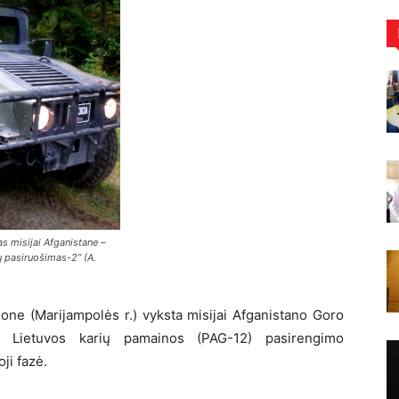
s misijai Afganistane –
ų pasiruošimas-2” (A.
one (Marijampolės r.) vyksta misijai Afganistano Goro
ios Lietuvos karių pamainos (PAG-12) pasirengimo
ji fazė.