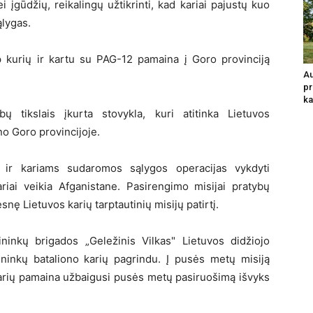
ei įgūdžių, reikalingų užtikrinti, kad kariai pajustų kuo
ąlygas.
 kurių ir kartu su PAG-12 pamaina į Goro provinciją
Au
pr
ka
ų tikslais įkurta stovykla, kuri atitinka Lietuvos
o Goro provincijoje.
 ir kariams sudaromos sąlygos operacijas vykdyti
ariai veikia Afganistane. Pasirengimo misijai pratybų
snę Lietuvos karių tarptautinių misijų patirtį.
inkų brigados „Geležinis Vilkas" Lietuvos didžiojo
ininkų bataliono karių pagrindu. Į pusės metų misiją
karių pamaina užbaigusi pusės metų pasiruošimą išvyks