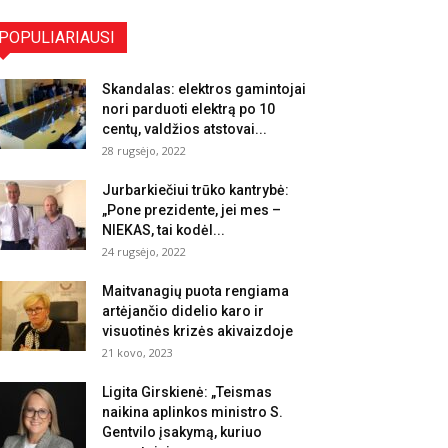
POPULIARIAUSI
Skandalas: elektros gamintojai
nori parduoti elektrą po 10
centų, valdžios atstovai...
28 rugsėjo, 2022
Jurbarkiečiui trūko kantrybė:
„Pone prezidente, jei mes –
NIEKAS, tai kodėl...
24 rugsėjo, 2022
Maitvanagių puota rengiama
artėjančio didelio karo ir
visuotinės krizės akivaizdoje
21 kovo, 2023
Ligita Girskienė: „Teismas
naikina aplinkos ministro S.
Gentvilo įsakymą, kuriuo