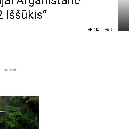
jai Afganistane
 iššūkis“
112
6
- Reklama -