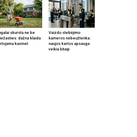
galai skursta ne be
Vaizdo stebėjimo
iežasties: dažna klaida
kameros nebeužtenka:
rtojama kasmet
naujos kartos apsauga
veikia kitaip