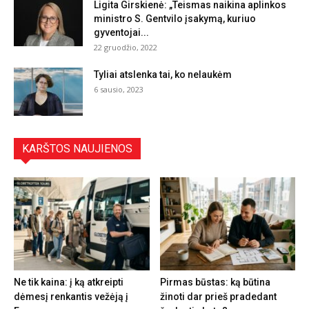
Ligita Girskienė: „Teismas naikina aplinkos
ministro S. Gentvilo įsakymą, kuriuo
gyventojai...
22 gruodžio, 2022
Tyliai atslenka tai, ko nelaukėm
6 sausio, 2023
KARŠTOS NAUJIENOS
Ne tik kaina: į ką atkreipti
Pirmas būstas: ką būtina
dėmesį renkantis vežėją į
žinoti dar prieš pradedant