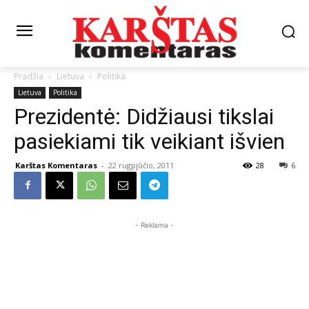
Pradžia
Lietuva
Politika
Lietuva
Politika
Prezidentė: Didžiausi tikslai
pasiekiami tik veikiant išvien
Karštas Komentaras
-
22 rugpjūčio, 2011
28
6
- Reklama -