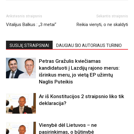
Ankstesnis straipsnis
Sekantis straipsnis
Vitalijus Balkus : „3 metai“
Reikia vienyti, o ne skaldyti
SUSIJĘ STRAIPSNIAI
DAUGIAU ŠIO AUTORIAUS TURINIO
Petras Gražulis kviečiamas
kandidatuoti į Lazdijų rajono merus:
išrinkus meru, jo vietą EP užimtų
Naglis Puteikis
Ar iš Konstitucijos 2 straipsnio liko tik
deklaracija?
Vienybė dėl Lietuvos – ne
pasirinkimas, o būtinybė