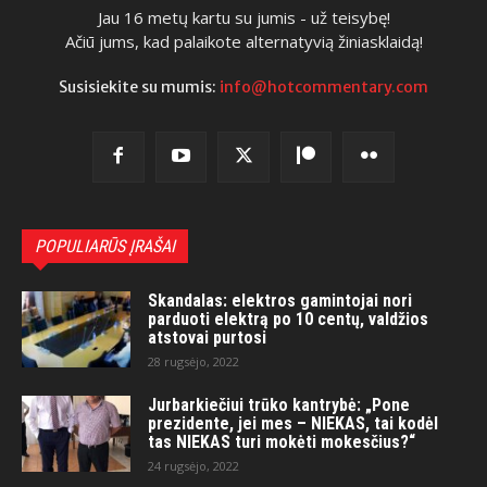
Jau 16 metų kartu su jumis - už teisybę!
Ačiū jums, kad palaikote alternatyvią žiniasklaidą!
Susisiekite su mumis:
info@hotcommentary.com
POPULIARŪS ĮRAŠAI
Skandalas: elektros gamintojai nori
parduoti elektrą po 10 centų, valdžios
atstovai purtosi
28 rugsėjo, 2022
Jurbarkiečiui trūko kantrybė: „Pone
prezidente, jei mes – NIEKAS, tai kodėl
tas NIEKAS turi mokėti mokesčius?“
24 rugsėjo, 2022