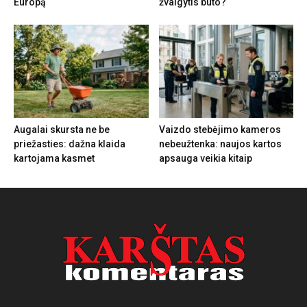
Europą
žvalgytis buto?
Augalai skursta ne be
Vaizdo stebėjimo kameros
priežasties: dažna klaida
nebeužtenka: naujos kartos
kartojama kasmet
apsauga veikia kitaip