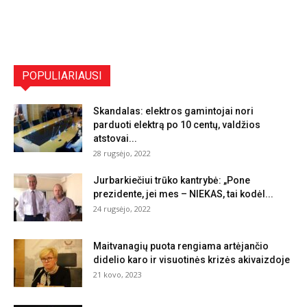
POPULIARIAUSI
Skandalas: elektros gamintojai nori
parduoti elektrą po 10 centų, valdžios
atstovai...
28 rugsėjo, 2022
Jurbarkiečiui trūko kantrybė: „Pone
prezidente, jei mes – NIEKAS, tai kodėl...
24 rugsėjo, 2022
Maitvanagių puota rengiama artėjančio
didelio karo ir visuotinės krizės akivaizdoje
21 kovo, 2023