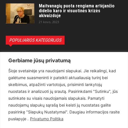
Maitvanagių puota rengiama artėjančio
didelio karo ir visuotinės krizės
akivaizdoje
21 kovo, 2023
POPULIARIOS KATEGORIJOS
Politika
3281
Gerbiame jūsų privatumą
Nuomonės
2174
Šioje svetainėje yra naudojami slapukai. Jie reikalingi, kad
Teisėsauga
1497
galėtume suasmeninti ir pateikti aktualiausią turinį bei
Aktualu
1373
skelbimus, atpažinti vartotojus, prisiminti lankytojų
Lietuva
619
nuostatas ir analizuoti jų srautą. Pasirinkdami "Sutinku", jūs
sutinkate su visais naudojamais slapukais. Pamatyti
Pasaulis
560
naudojamų slapukų sąrašą bei keisti jų nuostatas galite
Статьи на русском
282
pasirinkę "Slapukų Nustatymai". Daugiau informacijos rasite
Articles in english
160
puslapyje .
Privatumo Politika
Muzika
116