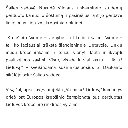
Šalies vadovė išbandė Vilniaus universiteto studentų
perduoto kamuolio šoklumą ir pasirašiusi ant jo perdavė
linkėjimus Lietuvos krepšinio rinktinei.
„Krepšinio šventė – vienybės ir tikėjimo šalimi šventė –
tai, ko labiausiai trūksta šiandieninėje Lietuvoje. Linkiu
mūsų krepšininkams ir toliau vienyti tautą ir įkvėpti
pasitikėjimo savimi. Visur, visada ir visi kartu – tik už
Lietuvą!” – sveikindama susirinkusiuosius S. Daukanto
aikštėje sakė šalies vadovė.
Visą šalį apkeliavęs projekto „Varom už Lietuvą” kamuolys
prieš pat Europos krepšinio čempionatą bus perduotas
Lietuvos krepšinio rinktinės vyrams.