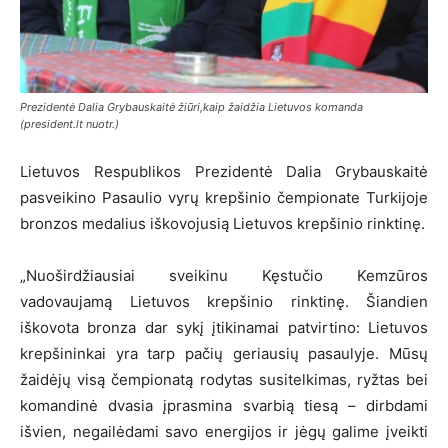
Prezidentė Dalia Grybauskaitė žiūri,kaip žaidžia Lietuvos komanda
(president.lt nuotr.)
Lietuvos Respublikos Prezidentė Dalia Grybauskaitė
pasveikino Pasaulio vyrų krepšinio čempionate Turkijoje
bronzos medalius iškovojusią Lietuvos krepšinio rinktinę.
„Nuoširdžiausiai sveikinu Kęstučio Kemzūros
vadovaujamą Lietuvos krepšinio rinktinę. Šiandien
iškovota bronza dar sykį įtikinamai patvirtino: Lietuvos
krepšininkai yra tarp pačių geriausių pasaulyje. Mūsų
žaidėjų visą čempionatą rodytas susitelkimas, ryžtas bei
komandinė dvasia įprasmina svarbią tiesą – dirbdami
išvien, negailėdami savo energijos ir jėgų galime įveikti