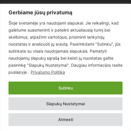
Politika
3281
Gerbiame jūsų privatumą
Nuomonės
2174
Šioje svetainėje yra naudojami slapukai. Jie reikalingi, kad
Teisėsauga
1497
galėtume suasmeninti ir pateikti aktualiausią turinį bei
Aktualu
1373
skelbimus, atpažinti vartotojus, prisiminti lankytojų
Lietuva
619
nuostatas ir analizuoti jų srautą. Pasirinkdami "Sutinku", jūs
sutinkate su visais naudojamais slapukais. Pamatyti
Pasaulis
560
naudojamų slapukų sąrašą bei keisti jų nuostatas galite
Статьи на русском
282
pasirinkę "Slapukų Nustatymai". Daugiau informacijos rasite
Articles in english
160
puslapyje .
Privatumo Politika
Muzika
116
Sutinku
Copyright © 2026 UAB „Goruva“. Visos teisės saugomos.
Slapukų Nustatymai
Kontaktai
Prenumerata
Privatumo Politika
Naudojimosi Taisyklės
Atmesti
Svetainės sprendimas:
EastWestHost