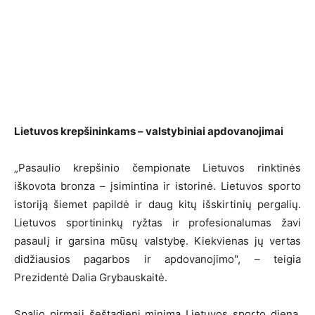
Lietuvos krepšininkams – valstybiniai apdovanojimai
„Pasaulio krepšinio čempionate Lietuvos rinktinės
iškovota bronza – įsimintina ir istorinė. Lietuvos sporto
istoriją šiemet papildė ir daug kitų išskirtinių pergalių.
Lietuvos sportininkų ryžtas ir profesionalumas žavi
pasaulį ir garsina mūsų valstybę. Kiekvienas jų vertas
didžiausios pagarbos ir apdovanojimo", – teigia
Prezidentė Dalia Grybauskaitė.
Spalio pirmąjį šeštadienį minima Lietuvos sporto diena.