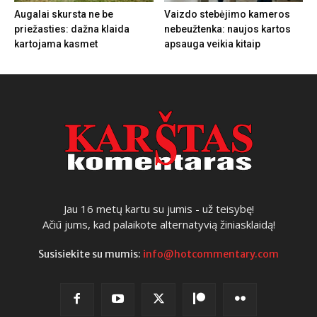
Augalai skursta ne be
Vaizdo stebėjimo kameros
priežasties: dažna klaida
nebeužtenka: naujos kartos
kartojama kasmet
apsauga veikia kitaip
Jau 16 metų kartu su jumis - už teisybę!
Ačiū jums, kad palaikote alternatyvią žiniasklaidą!
Susisiekite su mumis:
info@hotcommentary.com