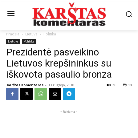
Pradžia
Lietuva
Politika
Lietuva
Politika
Prezidentė pasveikino
Lietuvos krepšininkus su
iškovota pasaulio bronza
Karštas Komentaras
-
13 rugsėjo, 2010
36
18
- Reklama -