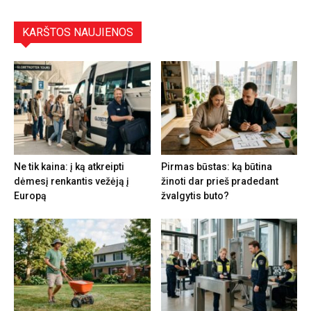
KARŠTOS NAUJIENOS
Ne tik kaina: į ką atkreipti
Pirmas būstas: ką būtina
dėmesį renkantis vežėją į
žinoti dar prieš pradedant
Europą
žvalgytis buto?