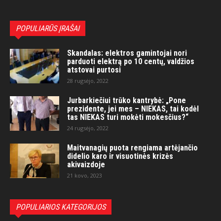
POPULIARŪS ĮRAŠAI
Skandalas: elektros gamintojai nori
parduoti elektrą po 10 centų, valdžios
atstovai purtosi
28 rugsėjo, 2022
Jurbarkiečiui trūko kantrybė: „Pone
prezidente, jei mes – NIEKAS, tai kodėl
tas NIEKAS turi mokėti mokesčius?“
24 rugsėjo, 2022
Maitvanagių puota rengiama artėjančio
didelio karo ir visuotinės krizės
akivaizdoje
21 kovo, 2023
POPULIARIOS KATEGORIJOS