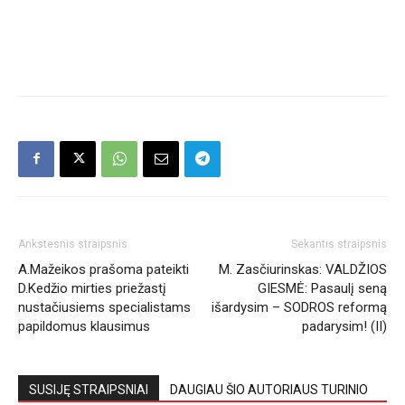
Ankstesnis straipsnis
Sekantis straipsnis
A.Mažeikos prašoma pateikti
M. Zasčiurinskas: VALDŽIOS
D.Kedžio mirties priežastį
GIESMĖ: Pasaulį seną
nustačiusiems specialistams
išardysim – SODROS reformą
papildomus klausimus
padarysim! (II)
SUSIJĘ STRAIPSNIAI
DAUGIAU ŠIO AUTORIAUS TURINIO