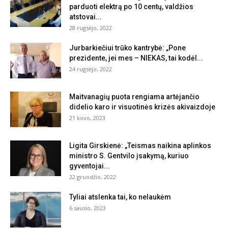
parduoti elektrą po 10 centų, valdžios
atstovai...
28 rugsėjo, 2022
Jurbarkiečiui trūko kantrybė: „Pone
prezidente, jei mes – NIEKAS, tai kodėl...
24 rugsėjo, 2022
Maitvanagių puota rengiama artėjančio
didelio karo ir visuotinės krizės akivaizdoje
21 kovo, 2023
Ligita Girskienė: „Teismas naikina aplinkos
ministro S. Gentvilo įsakymą, kuriuo
gyventojai...
22 gruodžio, 2022
Tyliai atslenka tai, ko nelaukėm
6 sausio, 2023