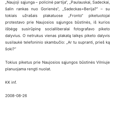
„Naujoji sąjunga – policinė partija“, „Paulauskai, Sadeckai,
šalin rankas nuo Gorienės“, „Sadeckas=Berija?” – su
tokiais užrašais plakatuose „Fronto“ piketuotojai
protestavo prie Naujosios sąjungos būstinės, iš kurios
išbėgę susirūpinę socialliberalai fotografavo piketo
dalyvius. O netrukus vienas plakatą laikęs piketo dalyvis
susilaukė telefoninio skambučio: „Ar tu supranti, prieš ką
šoki?“
Tokius piketus prie Naujosios sąjungos būstinės Vilniuje
planuojama rengti nuolat.
KK inf.
2008-08-26