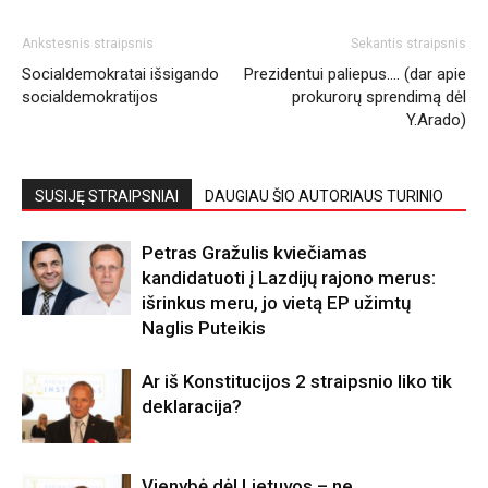
Ankstesnis straipsnis
Sekantis straipsnis
Socialdemokratai išsigando
Prezidentui paliepus…. (dar apie
socialdemokratijos
prokurorų sprendimą dėl
Y.Arado)
SUSIJĘ STRAIPSNIAI
DAUGIAU ŠIO AUTORIAUS TURINIO
Petras Gražulis kviečiamas
kandidatuoti į Lazdijų rajono merus:
išrinkus meru, jo vietą EP užimtų
Naglis Puteikis
Ar iš Konstitucijos 2 straipsnio liko tik
deklaracija?
Vienybė dėl Lietuvos – ne