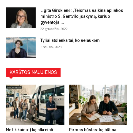
Ligita Girskienė: „Teismas naikina aplinkos
ministro S. Gentvilo įsakymą, kuriuo
gyventojai...
22 gruodžio, 2022
Tyliai atslenka tai, ko nelaukėm
6 sausio, 2023
KARŠTOS NAUJIENOS
Ne tik kaina: į ką atkreipti
Pirmas būstas: ką būtina