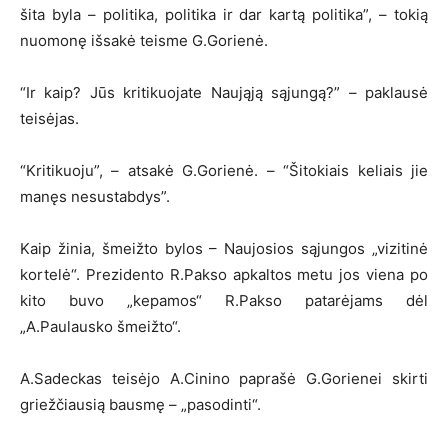
šita byla – politika, politika ir dar kartą politika”, – tokią
nuomonę išsakė teisme G.Gorienė.
“Ir kaip? Jūs kritikuojate Naująją sąjungą?” – paklausė
teisėjas.
“Kritikuoju”, – atsakė G.Gorienė. – “Šitokiais keliais jie
manęs nesustabdys”.
Kaip žinia, šmeižto bylos – Naujosios sąjungos „vizitinė
kortelė“. Prezidento R.Pakso apkaltos metu jos viena po
kito buvo „kepamos“ R.Pakso patarėjams dėl
„A.Paulausko šmeižto“.
A.Sadeckas teisėjo A.Cinino paprašė G.Gorienei skirti
griežčiausią bausmę – „pasodinti“.