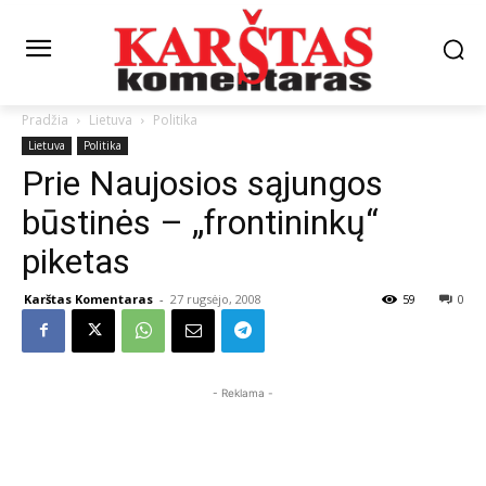
Pradžia
Lietuva
Politika
Lietuva
Politika
Prie Naujosios sąjungos
būstinės – „frontininkų“
piketas
Karštas Komentaras
-
27 rugsėjo, 2008
59
0
- Reklama -