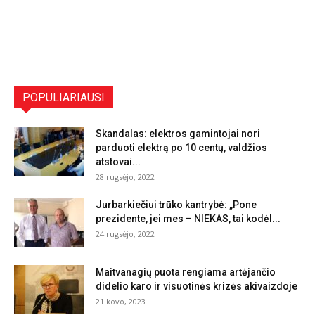
POPULIARIAUSI
Skandalas: elektros gamintojai nori
parduoti elektrą po 10 centų, valdžios
atstovai...
28 rugsėjo, 2022
Jurbarkiečiui trūko kantrybė: „Pone
prezidente, jei mes – NIEKAS, tai kodėl...
24 rugsėjo, 2022
Maitvanagių puota rengiama artėjančio
didelio karo ir visuotinės krizės akivaizdoje
21 kovo, 2023