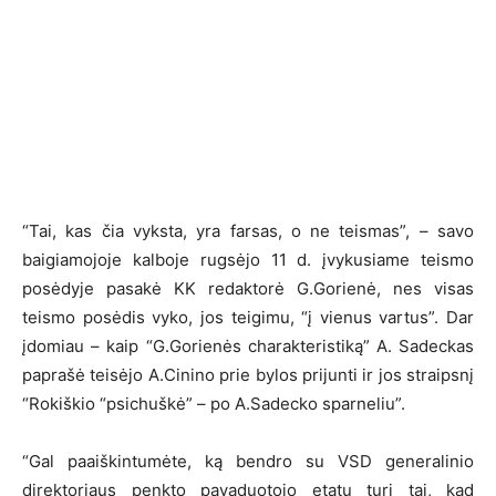
“Tai, kas čia vyksta, yra farsas, o ne teismas”, – savo
baigiamojoje kalboje rugsėjo 11 d. įvykusiame teismo
posėdyje pasakė KK redaktorė G.Gorienė, nes visas
teismo posėdis vyko, jos teigimu, “į vienus vartus”. Dar
įdomiau – kaip “G.Gorienės charakteristiką” A. Sadeckas
paprašė teisėjo A.Cinino prie bylos prijunti ir jos straipsnį
“Rokiškio “psichuškė” – po A.Sadecko sparneliu”.
“Gal paaiškintumėte, ką bendro su VSD generalinio
direktoriaus penkto pavaduotojo etatu turi tai, kad