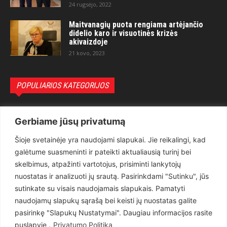
24 rugsėjo, 2022
Maitvanagių puota rengiama artėjančio
didelio karo ir visuotinės krizės
akivaizdoje
21 kovo, 2023
POPULIARIOS KATEGORIJOS
Politika
3281
Gerbiame jūsų privatumą
Nuomonės
2174
Šioje svetainėje yra naudojami slapukai. Jie reikalingi, kad
Teisėsauga
1497
galėtume suasmeninti ir pateikti aktualiausią turinį bei
Aktualu
1373
skelbimus, atpažinti vartotojus, prisiminti lankytojų
Lietuva
619
nuostatas ir analizuoti jų srautą. Pasirinkdami "Sutinku", jūs
sutinkate su visais naudojamais slapukais. Pamatyti
Pasaulis
560
naudojamų slapukų sąrašą bei keisti jų nuostatas galite
Статьи на русском
282
pasirinkę "Slapukų Nustatymai". Daugiau informacijos rasite
Articles in english
160
puslapyje .
Privatumo Politika