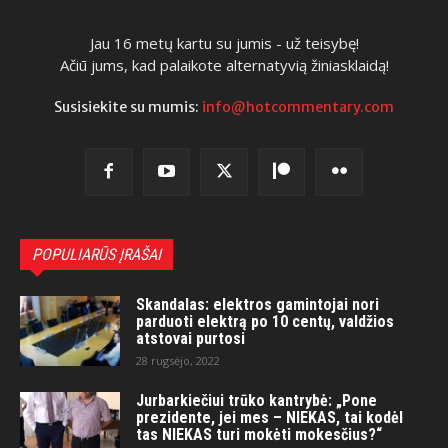
Jau 16 metų kartu su jumis - už teisybę!
Ačiū jums, kad palaikote alternatyvią žiniasklaidą!
Susisiekite su mumis:
info@hotcommentary.com
POPULIARŪS ĮRAŠAI
Skandalas: elektros gamintojai nori
parduoti elektrą po 10 centų, valdžios
atstovai purtosi
28 rugsėjo, 2022
Jurbarkiečiui trūko kantrybė: „Pone
prezidente, jei mes – NIEKAS, tai kodėl
tas NIEKAS turi mokėti mokesčius?“