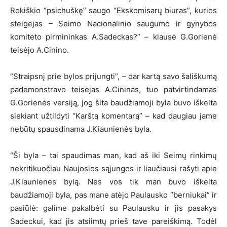
Rokiškio “psichuškę” saugo “Ekskomisarų biuras”, kurios
steigėjas – Seimo Nacionalinio saugumo ir gynybos
komiteto pirmininkas A.Sadeckas?” – klausė G.Gorienė
teisėjo A.Cinino.
“Straipsnį prie bylos prijungti”, – dar kartą savo šališkumą
pademonstravo teisėjas A.Cininas, tuo patvirtindamas
G.Gorienės versiją, jog šita baudžiamoji byla buvo iškelta
siekiant užtildyti “Karštą komentarą” – kad daugiau jame
nebūtų spausdinama J.Kiaunienės byla.
“Ši byla – tai spaudimas man, kad aš iki Seimų rinkimų
nekritikuočiau Naujosios sąjungos ir liaučiausi rašyti apie
J.Kiaunienės bylą. Nes vos tik man buvo iškelta
baudžiamoji byla, pas mane atėjo Paulausko “berniukai” ir
pasiūlė: galime pakalbėti su Paulausku ir jis pasakys
Sadeckui, kad jis atsiimtų prieš tave pareiškimą. Todėl