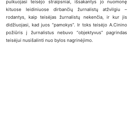
puikuojasi teisėjo straipsniai, išsakantys jo nuomonę
kituose leidiniuose dirbančių žurnalistų atžvilgiu –
rodantys, kaip teisėjas žurnalistų nekenčia, ir kur jis
didžiuojasi, kad juos “pamokys”. Ir toks teisėjo A.Cinino
požiūris į žurnalistus nebuvo “objektyvus” pagrindas
teisėjui nusišalinti nuo bylos nagrinėjimo.