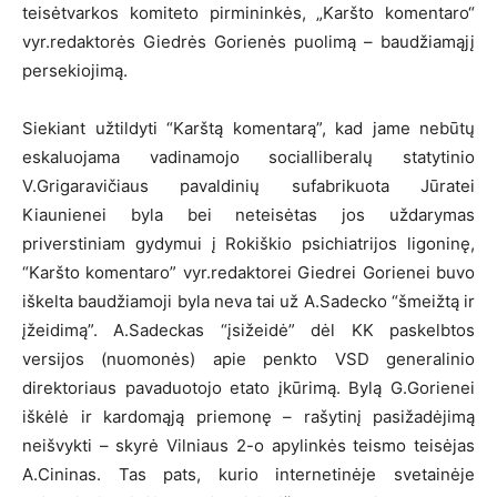
teisėtvarkos komiteto pirmininkės, „Karšto komentaro“
vyr.redaktorės Giedrės Gorienės puolimą – baudžiamąjį
persekiojimą.
Siekiant užtildyti “Karštą komentarą”, kad jame nebūtų
eskaluojama vadinamojo socialliberalų statytinio
V.Grigaravičiaus pavaldinių sufabrikuota Jūratei
Kiaunienei byla bei neteisėtas jos uždarymas
priverstiniam gydymui į Rokiškio psichiatrijos ligoninę,
“Karšto komentaro” vyr.redaktorei Giedrei Gorienei buvo
iškelta baudžiamoji byla neva tai už A.Sadecko “šmeižtą ir
įžeidimą”. A.Sadeckas “įsižeidė” dėl KK paskelbtos
versijos (nuomonės) apie penkto VSD generalinio
direktoriaus pavaduotojo etato įkūrimą. Bylą G.Gorienei
iškėlė ir kardomąją priemonę – rašytinį pasižadėjimą
neišvykti – skyrė Vilniaus 2-o apylinkės teismo teisėjas
A.Cininas. Tas pats, kurio internetinėje svetainėje