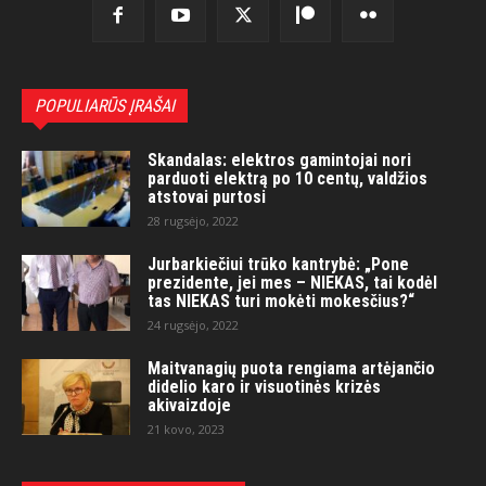
POPULIARŪS ĮRAŠAI
Skandalas: elektros gamintojai nori
parduoti elektrą po 10 centų, valdžios
atstovai purtosi
28 rugsėjo, 2022
Jurbarkiečiui trūko kantrybė: „Pone
prezidente, jei mes – NIEKAS, tai kodėl
tas NIEKAS turi mokėti mokesčius?“
24 rugsėjo, 2022
Maitvanagių puota rengiama artėjančio
didelio karo ir visuotinės krizės
akivaizdoje
21 kovo, 2023