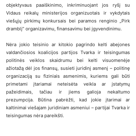
objektyvaus paaiškinimo, inkriminuojant jos ryšį su
Vidaus reikalų ministerijos organizuotais ir vykdytais
viešųjų pirkimų konkursais bei paramos renginio „Pirk
dramblį” organizavimu, finansavimu bei įgyvendinimu.
Nėra jokio teisinio ar kitokio pagrindo kelti abejones
valdančiosios koalicijos partijos Tvarka ir teisingumas
politinės veiklos skaidrumu bei kelti visuomenėje
ažiotažą dėl jos finansų, susieti juridinį asmenį – politinę
organizaciją su fiziniais asmenimis, kuriems gali būti
primetami įtariamai neteisėta veikla ar įstatymų
pažeidimais, tačiau ir jiems galioja nekaltumo
prezumpcija. Būtina pabrėžti, kad jokie įtarimai ar
kaltinimai viešajam juridiniam asmeniui – partijai Tvarka ir
teisingumas nėra pareikšti.