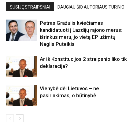
SUSIJĘ STRAIPSNIAI
DAUGIAU ŠIO AUTORIAUS TURINIO
Petras Gražulis kviečiamas
kandidatuoti į Lazdijų rajono merus:
išrinkus meru, jo vietą EP užimtų
Naglis Puteikis
Ar iš Konstitucijos 2 straipsnio liko tik
deklaracija?
Vienybė dėl Lietuvos – ne
pasirinkimas, o būtinybė