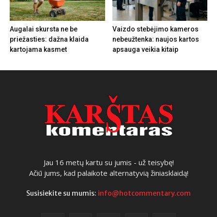
Augalai skursta ne be
Vaizdo stebėjimo kameros
priežasties: dažna klaida
nebeužtenka: naujos kartos
kartojama kasmet
apsauga veikia kitaip
Jau 16 metų kartu su jumis - už teisybę!
Ačiū jums, kad palaikote alternatyvią žiniasklaidą!
Susisiekite su mumis:
info@hotcommentary.com