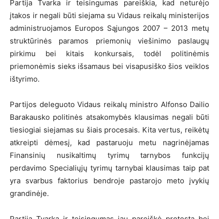
Partija Tvarka ir teisingumas pareiškia, kad neturėjo
įtakos ir negali būti siejama su Vidaus reikalų ministerijos
administruojamos Europos Sąjungos 2007 – 2013 metų
struktūrinės paramos priemonių viešinimo paslaugų
pirkimu bei kitais konkursais, todėl politinėmis
priemonėmis sieks išsamaus bei visapusiško šios veiklos
ištyrimo.
Partijos deleguoto Vidaus reikalų ministro Alfonso Dailio
Barakausko politinės atsakomybės klausimas negali būti
tiesiogiai siejamas su šiais procesais. Kita vertus, reikėtų
atkreipti dėmesį, kad pastaruoju metu nagrinėjamas
Finansinių nusikaltimų tyrimų tarnybos funkcijų
perdavimo Specialiųjų tyrimų tarnybai klausimas taip pat
yra svarbus faktorius bendroje pastarojo meto įvykių
grandinėje.
Partija Tvarka ir teisingumas jau pareiškė protestą bei