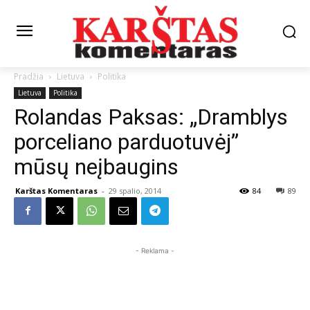
Pradžia
Lietuva
Politika
Lietuva
Politika
Rolandas Paksas: „Dramblys
porceliano parduotuvėj”
mūsų neįbaugins
Karštas Komentaras
-
29 spalio, 2014
84
89
- Reklama -