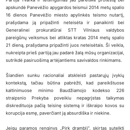
apskundė Panevėžio apygardos teismui 2014 metų spalio
16 dienos Panevėžio miesto apylinkės teismo nutartį,
prašydama ją pripažinti neteisėta ir panaikinti bei
Generalinei prokuratūrai STT Vilniaus valdybos
pareigūnų veiksmus bei atliktas kratas 2014 metų spalio
21 dieną, prašydama pripažinti juos neteisėtais. Ši veikla,
nukreipta prieš partiją jau padarė žalą mūsų organizacijai,
sutrikdė pasiruošimą artėjantiems savivaldos rinkimams.
Šiandien sunku racionaliai atskleisti pastarųjų įvykių
kontekstą, tačiau būtina pabrėžti, kad pareikštuose
kaltinimuose minimo Baudžiamojo kodekso 226
straipsnio Prekyba poveikiu nepagrįstas taikymas
diskredituoja pačią teisinę sistemą ir iškraipo kovos su
korupcija esmę, paverčiant ją absurdiška ir niekine.
Jeigu paramos renginys „Pirk dramblį”, skirtas sutelkti