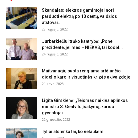
Skandalas: elektros gamintojai nori
parduoti elektrą po 10 centų, valdžios
atstovai...
28 rugsėjo, 2022
Jurbarkiečiui trūko kantrybė: „Pone
prezidente, jei mes – NIEKAS, tai kodėl...
24 rugsėjo, 2022
Maitvanagių puota rengiama artėjančio
didelio karo ir visuotinės krizės akivaizdoje
21 kovo, 2023
Ligita Girskienė: „Teismas naikina aplinkos
ministro S. Gentvilo įsakymą, kuriuo
gyventojai...
22 gruodžio, 2022
Tyliai atslenka tai, ko nelaukėm