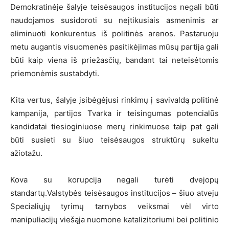
Demokratinėje šalyje teisėsaugos institucijos negali būti
naudojamos susidoroti su neįtikusiais asmenimis ar
eliminuoti konkurentus iš politinės arenos. Pastaruoju
metu augantis visuomenės pasitikėjimas mūsų partija gali
būti kaip viena iš priežasčių, bandant tai neteisėtomis
priemonėmis sustabdyti.
Kita vertus, šalyje įsibėgėjusi rinkimų į savivaldą politinė
kampanija, partijos Tvarka ir teisingumas potencialūs
kandidatai tiesioginiuose merų rinkimuose taip pat gali
būti susieti su šiuo teisėsaugos struktūrų sukeltu
ažiotažu.
Kova su korupcija negali turėti dvejopų
standartų.Valstybės teisėsaugos institucijos – šiuo atveju
Specialiųjų tyrimų tarnybos veiksmai vėl virto
manipuliacijų viešąja nuomone katalizitoriumi bei politinio