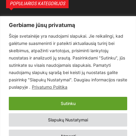
POPULIARIOS KATEGORIJOS
Politika
3281
Gerbiame jūsų privatumą
Nuomonės
2174
Šioje svetainėje yra naudojami slapukai. Jie reikalingi, kad
Teisėsauga
1497
galėtume suasmeninti ir pateikti aktualiausią turinį bei
Aktualu
1373
skelbimus, atpažinti vartotojus, prisiminti lankytojų
Lietuva
619
nuostatas ir analizuoti jų srautą. Pasirinkdami "Sutinku", jūs
sutinkate su visais naudojamais slapukais. Pamatyti
Pasaulis
560
naudojamų slapukų sąrašą bei keisti jų nuostatas galite
Статьи на русском
282
pasirinkę "Slapukų Nustatymai". Daugiau informacijos rasite
Articles in english
160
puslapyje .
Privatumo Politika
Muzika
116
Sutinku
Copyright © 2026 UAB „Goruva“. Visos teisės saugomos.
Slapukų Nustatymai
Kontaktai
Prenumerata
Privatumo Politika
Naudojimosi Taisyklės