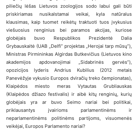
piliečių lėšas Lietuvos zoologijos sodo labui gali būti
priskiriamas nusikalstamai veikai, kyla natūralus
klausimas, kaip tuomet reikėtų traktuoti tuos įvykusius
viešuosius renginius bei paramos akcijas, kuriose
globėjais buvo Respublikos Prezidentė Dalia
Grybauskaitė (UAB „Delfi” projektas „Herojai tarp mūsų”),
Ministras Pirmininkas Algirdas Butkevičius (Lietuvos kino
akademijos apdovanojimai „Sidabrinės gervės”),
opozicijos lyderis Andrius Kubilius (2012 metais
Panevėžyje vykusio Europos dviračių treko čempionatas),
Klaipėdos miesto meras Vytautas Grubliauskas
(Klaipėdos džiazo festivalis) ir aibė kitų renginių, kurių
globėjais yra ar buvo Seimo nariai bei politikai,
priklausantys įvairioms parlamentinėms ir
neparlamentinėms politinėms partijoms, visuomenės
veikėjai, Europos Parlamento nariai?