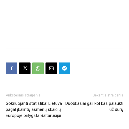
Ankstesnis straipsnis
Sekantis straipsnis
Šokiruojanti statistika: Lietuva
Duobkasiai gali kol kas palaukti
pagal įkalintų asmenų skaičių
už durų
Europoje prilygsta Baltarusijai