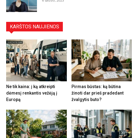
6 sausio, 2023
KARŠTOS NAUJIENOS
Ne tik kaina: į ką atkreipti
Pirmas būstas: ką būtina
dėmesį renkantis vežėją į
žinoti dar prieš pradedant
Europą
žvalgytis buto?