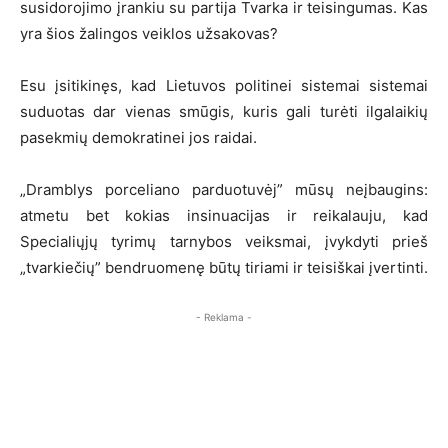
susidorojimo įrankiu su partija Tvarka ir teisingumas. Kas
yra šios žalingos veiklos užsakovas?
Esu įsitikinęs, kad Lietuvos politinei sistemai sistemai
suduotas dar vienas smūgis, kuris gali turėti ilgalaikių
pasekmių demokratinei jos raidai.
„Dramblys porceliano parduotuvėj” mūsų neįbaugins:
atmetu bet kokias insinuacijas ir reikalauju, kad
Specialiųjų tyrimų tarnybos veiksmai, įvykdyti prieš
„tvarkiečių” bendruomenę būtų tiriami ir teisiškai įvertinti.
- Reklama -