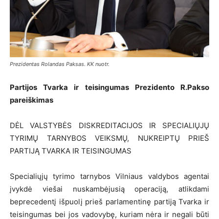
Prezidentas Rolandas Paksas. KK nuotr.
Partijos Tvarka ir teisingumas Prezidento R.Pakso
pareiškimas
DĖL VALSTYBĖS DISKREDITACIJOS IR SPECIALIŲJŲ
TYRIMŲ TARNYBOS VEIKSMŲ, NUKREIPTŲ PRIEŠ
PARTIJĄ TVARKA IR TEISINGUMAS
Specialiųjų tyrimo tarnybos Vilniaus valdybos agentai
įvykdė viešai nuskambėjusią operaciją, atlikdami
beprecedentį išpuolį prieš parlamentinę partiją Tvarka ir
teisingumas bei jos vadovybę, kuriam nėra ir negali būti