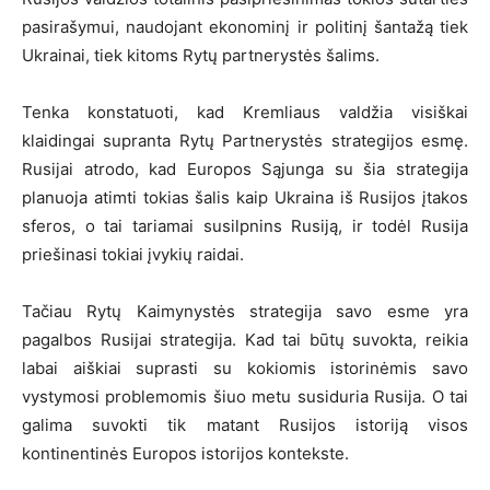
pasirašymui, naudojant ekonominį ir politinį šantažą tiek
Ukrainai, tiek kitoms Rytų partnerystės šalims.
Tenka konstatuoti, kad Kremliaus valdžia visiškai
klaidingai supranta Rytų Partnerystės strategijos esmę.
Rusijai atrodo, kad Europos Sąjunga su šia strategija
planuoja atimti tokias šalis kaip Ukraina iš Rusijos įtakos
sferos, o tai tariamai susilpnins Rusiją, ir todėl Rusija
priešinasi tokiai įvykių raidai.
Tačiau Rytų Kaimynystės strategija savo esme yra
pagalbos Rusijai strategija. Kad tai būtų suvokta, reikia
labai aiškiai suprasti su kokiomis istorinėmis savo
vystymosi problemomis šiuo metu susiduria Rusija. O tai
galima suvokti tik matant Rusijos istoriją visos
kontinentinės Europos istorijos kontekste.