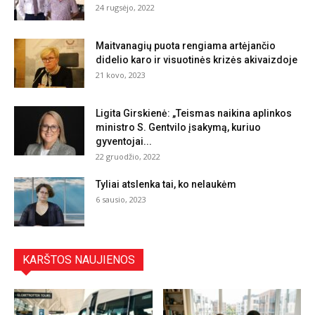
24 rugsėjo, 2022
Maitvanagių puota rengiama artėjančio
didelio karo ir visuotinės krizės akivaizdoje
21 kovo, 2023
Ligita Girskienė: „Teismas naikina aplinkos
ministro S. Gentvilo įsakymą, kuriuo
gyventojai...
22 gruodžio, 2022
Tyliai atslenka tai, ko nelaukėm
6 sausio, 2023
KARŠTOS NAUJIENOS