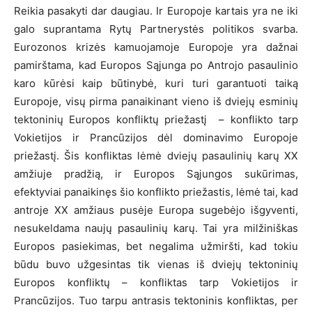
Reikia pasakyti dar daugiau. Ir Europoje kartais yra ne iki
galo suprantama Rytų Partnerystės politikos svarba.
Eurozonos krizės kamuojamoje Europoje yra dažnai
pamirštama, kad Europos Sąjunga po Antrojo pasaulinio
karo kūrėsi kaip būtinybė, kuri turi garantuoti taiką
Europoje, visų pirma panaikinant vieno iš dviejų esminių
tektoninių Europos konfliktų priežastį – konflikto tarp
Vokietijos ir Prancūzijos dėl dominavimo Europoje
priežastį. Šis konfliktas lėmė dviejų pasaulinių karų XX
amžiuje pradžią, ir Europos Sąjungos sukūrimas,
efektyviai panaikinęs šio konflikto priežastis, lėmė tai, kad
antroje XX amžiaus pusėje Europa sugebėjo išgyventi,
nesukeldama naujų pasaulinių karų. Tai yra milžiniškas
Europos pasiekimas, bet negalima užmiršti, kad tokiu
būdu buvo užgesintas tik vienas iš dviejų tektoninių
Europos konfliktų – konfliktas tarp Vokietijos ir
Prancūzijos. Tuo tarpu antrasis tektoninis konfliktas, per