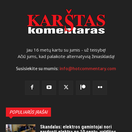
Jau 16 metų kartu su jumis - už teisybę!
Ačiū jums, kad palaikote alternatyvią žiniasklaidą!
Susisiekite su mumis:
info@hotcommentary.com
POPULIARŪS ĮRAŠAI
Skandalas: elektros gamintojai nori
parduoti elektrą po 10 centų, valdžios