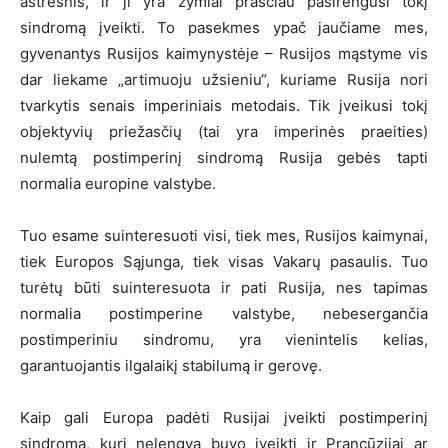
aštresnis, ir ji yra žymiai prasčiau pasirengusi tokį
sindromą įveikti. To pasekmes ypač jaučiame mes,
gyvenantys Rusijos kaimynystėje – Rusijos mąstyme vis
dar liekame „artimuoju užsieniu“, kuriame Rusija nori
tvarkytis senais imperiniais metodais. Tik įveikusi tokį
objektyvių priežasčių (tai yra imperinės praeities)
nulemtą postimperinį sindromą Rusija gebės tapti
normalia europine valstybe.
Tuo esame suinteresuoti visi, tiek mes, Rusijos kaimynai,
tiek Europos Sąjunga, tiek visas Vakarų pasaulis. Tuo
turėtų būti suinteresuota ir pati Rusija, nes tapimas
normalia postimperine valstybe, nebesergančia
postimperiniu sindromu, yra vienintelis kelias,
garantuojantis ilgalaikį stabilumą ir gerovę.
Kaip gali Europa padėti Rusijai įveikti postimperinį
sindromą, kurį nelengva buvo įveikti ir Prancūzijai ar