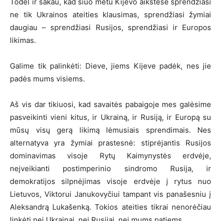
Todėl ir sakau, kad šiuo metu Kijevo aikštėse sprendžiasi
ne tik Ukrainos ateities klausimas, sprendžiasi žymiai
daugiau – sprendžiasi Rusijos, sprendžiasi ir Europos
likimas.
Galime tik palinkėti: Dieve, jiems Kijeve padėk, nes jie
padės mums visiems.
Aš vis dar tikiuosi, kad savaitės pabaigoje mes galėsime
pasveikinti vieni kitus, ir Ukrainą, ir Rusiją, ir Europą su
mūsų visų gerą likimą lėmusiais sprendimais. Nes
alternatyva yra žymiai prastesnė: stiprėjantis Rusijos
dominavimas visoje Rytų Kaimynystės erdvėje,
neįveikianti postimperinio sindromo Rusija, ir
demokratijos silpnėjimas visoje erdvėje į rytus nuo
Lietuvos, Viktorui Janukovyčiui tampant vis panašesniu į
Aleksandrą Lukašenką. Tokios ateities tikrai nenorėčiau
linkėti nei Ukrainai, nei Rusijai, nei mums patiems.