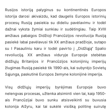
Rusijos istoriją palyginus su kontinentinės Europos
istorija darosi akivaizdu, kad daugelis Europos istorinių
procesų Rusiją pasiekia su dideliu pavėlavimu ir todėl
dažnai vyksta žymiai sunkiau ir sudėtingiau. Taip XVIII
amžiaus pabaigos Didžioji Prancūzijos revoliucija Rusiją
pasiekė labai pavėlavusi tik XX amžiaus pradžioje, sutapo
su I Pasauliniu karu ir todėl pavirto į „Didžiąją“ Spalio
revoliuciją. XX amžiaus viduryje Europoje stebėtas
didžiųjų Britanijos ir Prancūzijos kolonijinių imperijų
žlugimas Rusiją pasiekė tik 1990-ais, kai subyrėjo Sovietų
Sąjunga, paskutinė Europos žemyne kolonijinė imperija.
Visų didžiųjų imperijų byrėjimas Europoje buvo
nelengvas procesas, užtenka atsiminti vien tai, kaip 1950-
ais Prancūzijai buvo sunku atsisveikinti su buvusia
kolonija Alžyru, kai tai sukėlė visišką politinę suirutę