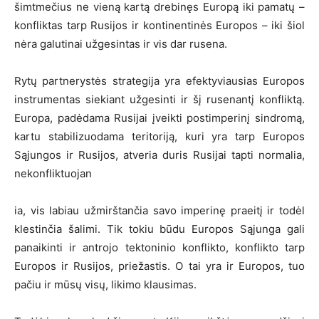
šimtmečius ne vieną kartą drebinęs Europą iki pamatų –
konfliktas tarp Rusijos ir kontinentinės Europos – iki šiol
nėra galutinai užgesintas ir vis dar rusena.
Rytų partnerystės strategija yra efektyviausias Europos
instrumentas siekiant užgesinti ir šį rusenantį konfliktą.
Europa, padėdama Rusijai įveikti postimperinį sindromą,
kartu stabilizuodama teritoriją, kuri yra tarp Europos
Sąjungos ir Rusijos, atveria duris Rusijai tapti normalia,
nekonfliktuojan
ia, vis labiau užmirštančia savo imperinę praeitį ir todėl
klestinčia šalimi. Tik tokiu būdu Europos Sąjunga gali
panaikinti ir antrojo tektoninio konflikto, konflikto tarp
Europos ir Rusijos, priežastis. O tai yra ir Europos, tuo
pačiu ir mūsų visų, likimo klausimas.