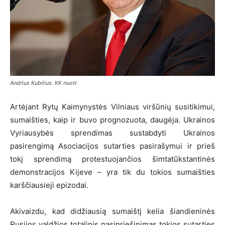
Andrius Kubilius. KK nuotr.
Artėjant Rytų Kaimynystės Vilniaus viršūnių susitikimui,
sumaišties, kaip ir buvo prognozuota, daugėja. Ukrainos
Vyriausybės sprendimas sustabdyti Ukrainos
pasirengimą Asociacijos sutarties pasirašymui ir prieš
tokį sprendimą protestuojančios šimtatūkstantinės
demonstracijos Kijeve – yra tik du tokios sumaišties
karščiausieji epizodai.
Akivaizdu, kad didžiausią sumaištį kelia šiandieninės
Rusijos valdžios totalinis pasipriešinimas tokios sutarties