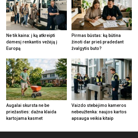
Ne tik kaina: į ką atkreipti
Pirmas būstas: ką būtina
dėmesį renkantis vežėją į
žinoti dar prieš pradedant
Europą
žvalgytis buto?
Augalai skursta ne be
Vaizdo stebėjimo kameros
priežasties: dažna klaida
nebeužtenka: naujos kartos
kartojama kasmet
apsauga veikia kitaip