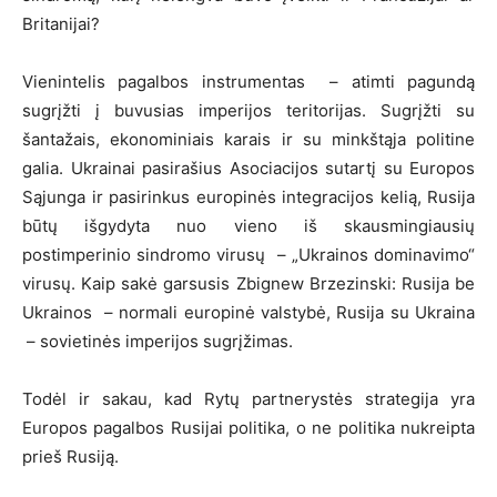
Britanijai?
Vienintelis pagalbos instrumentas – atimti pagundą
sugrįžti į buvusias imperijos teritorijas. Sugrįžti su
šantažais, ekonominiais karais ir su minkštąja politine
galia. Ukrainai pasirašius Asociacijos sutartį su Europos
Sąjunga ir pasirinkus europinės integracijos kelią, Rusija
būtų išgydyta nuo vieno iš skausmingiausių
postimperinio sindromo virusų – „Ukrainos dominavimo“
virusų. Kaip sakė garsusis Zbignew Brzezinski: Rusija be
Ukrainos – normali europinė valstybė, Rusija su Ukraina
– sovietinės imperijos sugrįžimas.
Todėl ir sakau, kad Rytų partnerystės strategija yra
Europos pagalbos Rusijai politika, o ne politika nukreipta
prieš Rusiją.