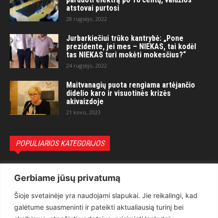
atstovai purtosi
28 rugsėjo, 2022
Jurbarkiečiui trūko kantrybė: „Pone
prezidente, jei mes – NIEKAS, tai kodėl
tas NIEKAS turi mokėti mokesčius?“
24 rugsėjo, 2022
Maitvanagių puota rengiama artėjančio
didelio karo ir visuotinės krizės
akivaizdoje
21 kovo, 2023
POPULIARIOS KATEGORIJOS
Politika
3281
Gerbiame jūsų privatumą
Nuomonės
2174
Šioje svetainėje yra naudojami slapukai. Jie reikalingi, kad
Teisėsauga
1497
galėtume suasmeninti ir pateikti aktualiausią turinį bei
Aktualu
1373