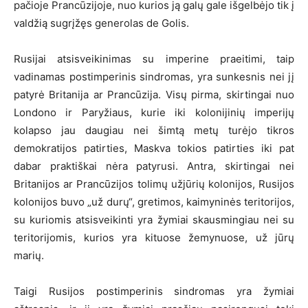
pačioje Prancūzijoje, nuo kurios ją galų gale išgelbėjo tik į
valdžią sugrįžęs generolas de Golis.
Rusijai atsisveikinimas su imperine praeitimi, taip
vadinamas postimperinis sindromas, yra sunkesnis nei jį
patyrė Britanija ar Prancūzija. Visų pirma, skirtingai nuo
Londono ir Paryžiaus, kurie iki kolonijinių imperijų
kolapso jau daugiau nei šimtą metų turėjo tikros
demokratijos patirties, Maskva tokios patirties iki pat
dabar praktiškai nėra patyrusi. Antra, skirtingai nei
Britanijos ar Prancūzijos tolimų užjūrių kolonijos, Rusijos
kolonijos buvo „už durų“, gretimos, kaimyninės teritorijos,
su kuriomis atsisveikinti yra žymiai skausmingiau nei su
teritorijomis, kurios yra kituose žemynuose, už jūrų
marių.
Taigi Rusijos postimperinis sindromas yra žymiai