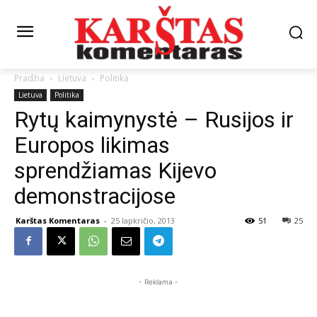
Pradžia
Lietuva
Politika
Lietuva
Politika
Rytų kaimynystė – Rusijos ir
Europos likimas
sprendžiamas Kijevo
demonstracijose
Karštas Komentaras
-
25 lapkričio, 2013
51
25
- Reklama -