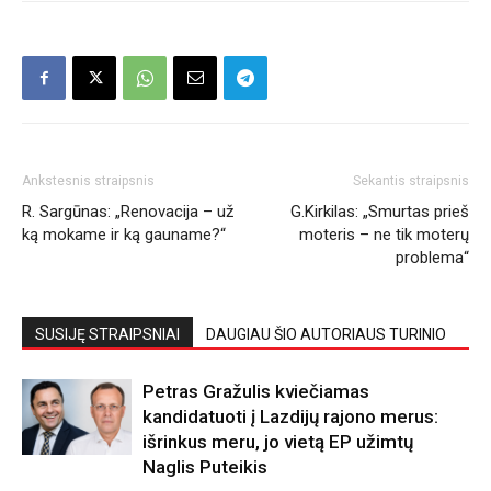
Ankstesnis straipsnis
Sekantis straipsnis
R. Sargūnas: „Renovacija – už
G.Kirkilas: „Smurtas prieš
ką mokame ir ką gauname?“
moteris – ne tik moterų
problema“
SUSIJĘ STRAIPSNIAI
DAUGIAU ŠIO AUTORIAUS TURINIO
Petras Gražulis kviečiamas
kandidatuoti į Lazdijų rajono merus:
išrinkus meru, jo vietą EP užimtų
Naglis Puteikis