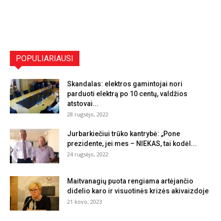
POPULIARIAUSI
Skandalas: elektros gamintojai nori
parduoti elektrą po 10 centų, valdžios
atstovai...
28 rugsėjo, 2022
Jurbarkiečiui trūko kantrybė: „Pone
prezidente, jei mes – NIEKAS, tai kodėl...
24 rugsėjo, 2022
Maitvanagių puota rengiama artėjančio
didelio karo ir visuotinės krizės akivaizdoje
21 kovo, 2023