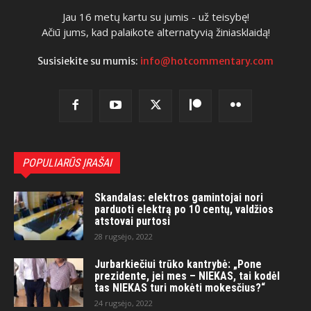
Jau 16 metų kartu su jumis - už teisybę!
Ačiū jums, kad palaikote alternatyvią žiniasklaidą!
Susisiekite su mumis:
info@hotcommentary.com
POPULIARŪS ĮRAŠAI
Skandalas: elektros gamintojai nori
parduoti elektrą po 10 centų, valdžios
atstovai purtosi
28 rugsėjo, 2022
Jurbarkiečiui trūko kantrybė: „Pone
prezidente, jei mes – NIEKAS, tai kodėl
tas NIEKAS turi mokėti mokesčius?“
24 rugsėjo, 2022