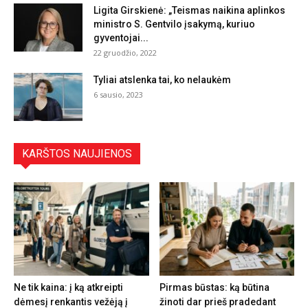
Ligita Girskienė: „Teismas naikina aplinkos
ministro S. Gentvilo įsakymą, kuriuo
gyventojai...
22 gruodžio, 2022
Tyliai atslenka tai, ko nelaukėm
6 sausio, 2023
KARŠTOS NAUJIENOS
Ne tik kaina: į ką atkreipti
Pirmas būstas: ką būtina
dėmesį renkantis vežėją į
žinoti dar prieš pradedant