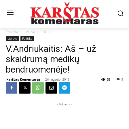
Pradžia
Lietuva
Politika
Lietuva
Politika
V.Andriukaitis: Aš – už
skaidrumą medikų
bendruomenėje!
Karštas Komentaras
-
26 rugsėjo, 2013
53
9
- Reklama -