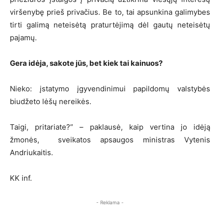
viršenybę prieš privačius. Be to, tai apsunkina galimybes
tirti galimą neteisėtą praturtėjimą dėl gautų neteisėtų
pajamų.
Gera idėja, sakote jūs, bet kiek tai kainuos?
Nieko: įstatymo įgyvendinimui papildomų valstybės
biudžeto lėšų nereikės.
Taigi, pritariate?” – paklausė, kaip vertina jo idėją
žmonės, sveikatos apsaugos ministras Vytenis
Andriukaitis.
KK inf.
- Reklama -