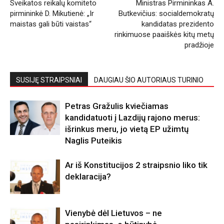
Sveikatos reikalų komiteto
Ministras Pirmininkas A.
pirmininkė D. Mikutienė: „Ir
Butkevičius: socialdemokratų
maistas gali būti vaistas“
kandidatas prezidento
rinkimuose paaiškės kitų metų
pradžioje
SUSIJĘ STRAIPSNIAI
DAUGIAU ŠIO AUTORIAUS TURINIO
Petras Gražulis kviečiamas
kandidatuoti į Lazdijų rajono merus:
išrinkus meru, jo vietą EP užimtų
Naglis Puteikis
Ar iš Konstitucijos 2 straipsnio liko tik
deklaracija?
Vienybė dėl Lietuvos – ne