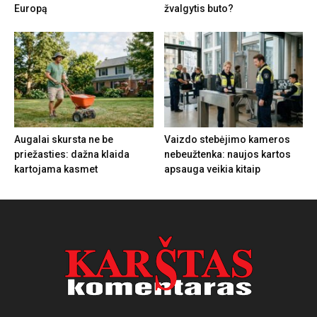
Europą
žvalgytis buto?
Augalai skursta ne be
Vaizdo stebėjimo kameros
priežasties: dažna klaida
nebeužtenka: naujos kartos
kartojama kasmet
apsauga veikia kitaip