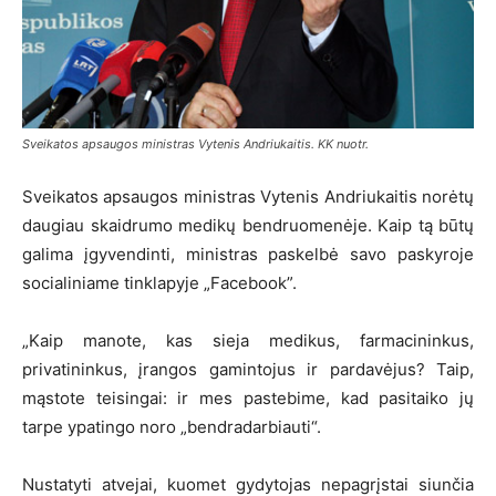
Sveikatos apsaugos ministras Vytenis Andriukaitis. KK nuotr.
Sveikatos apsaugos ministras Vytenis Andriukaitis norėtų
daugiau skaidrumo medikų bendruomenėje. Kaip tą būtų
galima įgyvendinti, ministras paskelbė savo paskyroje
socialiniame tinklapyje „Facebook”.
„Kaip manote, kas sieja medikus, farmacininkus,
privatininkus, įrangos gamintojus ir pardavėjus? Taip,
mąstote teisingai: ir mes pastebime, kad pasitaiko jų
tarpe ypatingo noro „bendradarbiauti“.
Nustatyti atvejai, kuomet gydytojas nepagrįstai siunčia