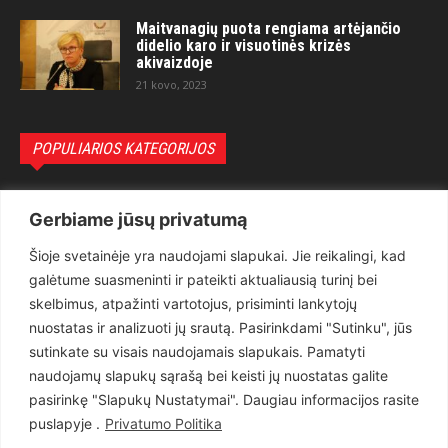
Maitvanagių puota rengiama artėjančio
didelio karo ir visuotinės krizės
akivaizdoje
21 kovo, 2023
POPULIARIOS KATEGORIJOS
Politika
3281
Gerbiame jūsų privatumą
Nuomonės
2174
Šioje svetainėje yra naudojami slapukai. Jie reikalingi, kad
Teisėsauga
1497
galėtume suasmeninti ir pateikti aktualiausią turinį bei
Aktualu
1373
skelbimus, atpažinti vartotojus, prisiminti lankytojų
Lietuva
619
nuostatas ir analizuoti jų srautą. Pasirinkdami "Sutinku", jūs
sutinkate su visais naudojamais slapukais. Pamatyti
Pasaulis
560
naudojamų slapukų sąrašą bei keisti jų nuostatas galite
Статьи на русском
282
pasirinkę "Slapukų Nustatymai". Daugiau informacijos rasite
Articles in english
160
puslapyje .
Privatumo Politika
Muzika
116