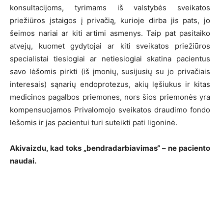
konsultacijoms, tyrimams iš valstybės sveikatos
priežiūros įstaigos į privačią, kurioje dirba jis pats, jo
šeimos nariai ar kiti artimi asmenys. Taip pat pasitaiko
atvejų, kuomet gydytojai ar kiti sveikatos priežiūros
specialistai tiesiogiai ar netiesiogiai skatina pacientus
savo lėšomis pirkti (iš įmonių, susijusių su jo privačiais
interesais) sąnarių endoprotezus, akių lęšiukus ir kitas
medicinos pagalbos priemones, nors šios priemonės yra
kompensuojamos Privalomojo sveikatos draudimo fondo
lėšomis ir jas pacientui turi suteikti pati ligoninė.
Akivaizdu, kad toks „bendradarbiavimas“ – ne paciento
naudai.