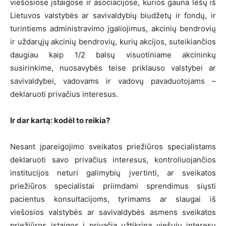
viešosiose įstaigose ir asociacijose, kurios gauna lėšų iš
Lietuvos valstybės ar savivaldybių biudžetų ir fondų, ir
turintiems administravimo įgaliojimus, akcinių bendrovių
ir uždarųjų akcinių bendrovių, kurių akcijos, suteikiančios
daugiau kaip 1/2 balsų visuotiniame akcininkų
susirinkime, nuosavybės teise priklauso valstybei ar
savivaldybei, vadovams ir vadovų pavaduotojams –
deklaruoti privačius interesus.
Ir dar kartą: kodėl to reikia?
Nesant įpareigojimo sveikatos priežiūros specialistams
deklaruoti savo privačius interesus, kontroliuojančios
institucijos neturi galimybių įvertinti, ar sveikatos
priežiūros specialistai priimdami sprendimus siųsti
pacientus konsultacijoms, tyrimams ar slaugai iš
viešosios valstybės ar savivaldybės asmens sveikatos
priežiūros įstaigos į privačią užtikrina viešųjų interesų