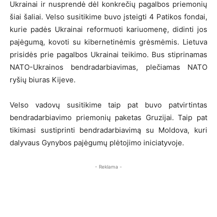
Ukrainai ir nusprendė dėl konkrečių pagalbos priemonių
šiai šaliai. Velso susitikime buvo įsteigti 4 Patikos fondai,
kurie padės Ukrainai reformuoti kariuomenę, didinti jos
pajėgumą, kovoti su kibernetinėmis grėsmėmis. Lietuva
prisidės prie pagalbos Ukrainai teikimo. Bus stiprinamas
NATO-Ukrainos bendradarbiavimas, plečiamas NATO
ryšių biuras Kijeve.
Velso vadovų susitikime taip pat buvo patvirtintas
bendradarbiavimo priemonių paketas Gruzijai. Taip pat
tikimasi sustiprinti bendradarbiavimą su Moldova, kuri
dalyvaus Gynybos pajėgumų plėtojimo iniciatyvoje.
- Reklama -