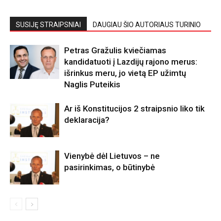
SUSIJĘ STRAIPSNIAI
DAUGIAU ŠIO AUTORIAUS TURINIO
Petras Gražulis kviečiamas
kandidatuoti į Lazdijų rajono merus:
išrinkus meru, jo vietą EP užimtų
Naglis Puteikis
Ar iš Konstitucijos 2 straipsnio liko tik
deklaracija?
Vienybė dėl Lietuvos – ne
pasirinkimas, o būtinybė