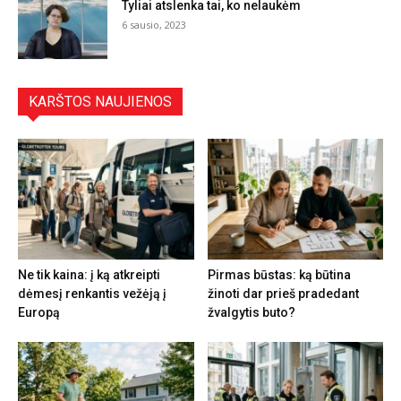
Tyliai atslenka tai, ko nelaukėm
6 sausio, 2023
KARŠTOS NAUJIENOS
Ne tik kaina: į ką atkreipti
Pirmas būstas: ką būtina
dėmesį renkantis vežėją į
žinoti dar prieš pradedant
Europą
žvalgytis buto?