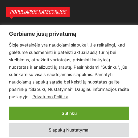
POPULIARIOS KATEGORIJOS
Politika
3281
Gerbiame jūsų privatumą
Nuomonės
2174
Šioje svetainėje yra naudojami slapukai. Jie reikalingi, kad
Teisėsauga
1497
galėtume suasmeninti ir pateikti aktualiausią turinį bei
Aktualu
1373
skelbimus, atpažinti vartotojus, prisiminti lankytojų
Lietuva
619
nuostatas ir analizuoti jų srautą. Pasirinkdami "Sutinku", jūs
sutinkate su visais naudojamais slapukais. Pamatyti
Pasaulis
560
naudojamų slapukų sąrašą bei keisti jų nuostatas galite
Статьи на русском
282
pasirinkę "Slapukų Nustatymai". Daugiau informacijos rasite
Articles in english
160
puslapyje .
Privatumo Politika
Muzika
116
Sutinku
Copyright © 2026 UAB „Goruva“. Visos teisės saugomos.
Slapukų Nustatymai