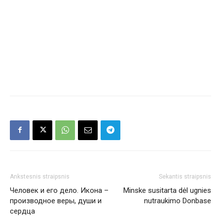
Ankstesnis straipsnis
Sekantis straipsnis
Человек и его дело. Икона –
Minske susitarta dėl ugnies
производное веры, души и
nutraukimo Donbase
сердца