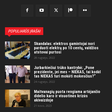
POPULIARŪS ĮRAŠAI
Skandalas: elektros gamintojai nori
parduoti elektrą po 10 centų, valdžios
atstovai purtosi
28 rugsėjo, 2022
Jurbarkiečiui trūko kantrybė: „Pone
prezidente, jei mes – NIEKAS, tai kodėl
tas NIEKAS turi mokėti mokesčius?“
24 rugsėjo, 2022
Maitvanagių puota rengiama artėjančio
didelio karo ir visuotinės krizės
akivaizdoje
21 kovo, 2023