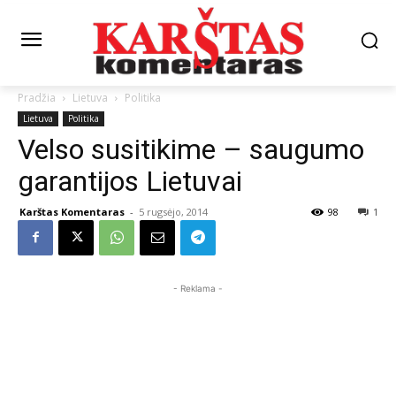
Pradžia
Lietuva
Politika
Lietuva
Politika
Velso susitikime – saugumo
garantijos Lietuvai
Karštas Komentaras
-
5 rugsėjo, 2014
98
1
- Reklama -