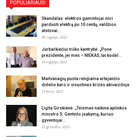
POPULIARIAUSI
Skandalas: elektros gamintojai nori
parduoti elektrą po 10 centų, valdžios
atstovai...
28 rugsėjo, 2022
Jurbarkiečiui trūko kantrybė: „Pone
prezidente, jei mes – NIEKAS, tai kodėl...
24 rugsėjo, 2022
Maitvanagių puota rengiama artėjančio
didelio karo ir visuotinės krizės akivaizdoje
21 kovo, 2023
Ligita Girskienė: „Teismas naikina aplinkos
ministro S. Gentvilo įsakymą, kuriuo
gyventojai...
22 gruodžio, 2022