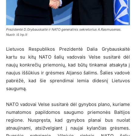
Prezidentė D.Grybauskaitė ir NATO generalinis sekretorius A.Rasmusenas.
Nuotr. iš lrp.lt
Lietuvos Respublikos Prezidentė Dalia Grybauskaitė
kartu su kitų NATO šalių vadovais Velse susitarė dėl
naujų konkrečių priemonių, kad būtų tinkamai atsakyta į
naujus iššūkius ir grėsmes Aljanso šalims. Šalies vadovė
pabrėžė, kad šie sprendimai lemia didesnį Lietuvos
saugumą.
NATO vadovai Velse susitarė dėl gynybos plano, kuriame
numatomos papildomos saugumo priemonės Baltijos
regione. Nuspręsta, kad gynybos planai bus nuolat
atnaujinami, atsižvelgiant į naujai kylančias grėsmes.
Rugsėjo pabaigoje Vilniuje rinksis NATO šalių