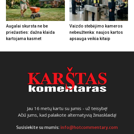
Augalai skursta ne be
Vaizdo stebėjimo kameros
priežasties: dažna klaida
nebeužtenka: naujos kartos
kartojama kasmet
apsauga veikia kitaip
Jau 16 metų kartu su jumis - už teisybę!
Ačiū jums, kad palaikote alternatyvią žiniasklaidą!
Susisiekite su mumis:
info@hotcommentary.com