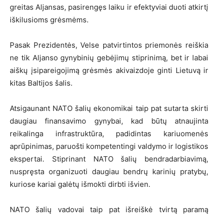
greitas Aljansas, pasirengęs laiku ir efektyviai duoti atkirtį
iškilusioms grėsmėms.
Pasak Prezidentės, Velse patvirtintos priemonės reiškia
ne tik Aljanso gynybinių gebėjimų stiprinimą, bet ir labai
aiškų įsipareigojimą grėsmės akivaizdoje ginti Lietuvą ir
kitas Baltijos šalis.
Atsigaunant NATO šalių ekonomikai taip pat sutarta skirti
daugiau finansavimo gynybai, kad būtų atnaujinta
reikalinga infrastruktūra, padidintas kariuomenės
aprūpinimas, paruošti kompetentingi valdymo ir logistikos
ekspertai. Stiprinant NATO šalių bendradarbiavimą,
nuspręsta organizuoti daugiau bendrų karinių pratybų,
kuriose kariai galėtų išmokti dirbti išvien.
NATO šalių vadovai taip pat išreiškė tvirtą paramą