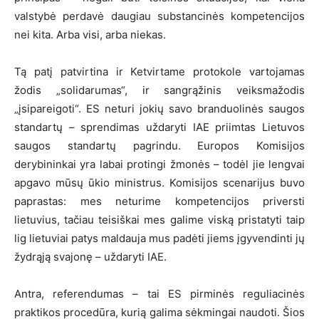
valstybė perdavė daugiau substancinės kompetencijos
nei kita. Arba visi, arba niekas.
Tą patį patvirtina ir Ketvirtame protokole vartojamas
žodis „solidarumas“, ir sangrąžinis veiksmažodis
„įsipareigoti“. ES neturi jokių savo branduolinės saugos
standartų – sprendimas uždaryti IAE priimtas Lietuvos
saugos standartų pagrindu. Europos Komisijos
derybininkai yra labai protingi žmonės – todėl jie lengvai
apgavo mūsų ūkio ministrus. Komisijos scenarijus buvo
paprastas: mes neturime kompetencijos priversti
lietuvius, tačiau teisiškai mes galime viską pristatyti taip
lig lietuviai patys maldauja mus padėti jiems įgyvendinti jų
žydrąją svajonę – uždaryti IAE.
Antra, referendumas – tai ES pirminės reguliacinės
praktikos procedūra, kurią galima sėkmingai naudoti. Šios