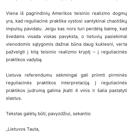
Viena iš pagrindinių Amerikos teisinio realizmo dogmų
yra, kad reguliacinė praktika vystosi santykinai chaotiškų
impulsų pavidalu. Jeigu kas nors turi perdėtą baimę, kad
švedams visada viskas pavyksta, o lietuvių pasiekimai
vienodomis sąlygomis dažnai būna daug kuklesni, verta
pažvelgti į kitą teisinio realizmo kryptį – į reguliacinės
praktikos vadybą.
Lietuva referendumu sėkmingai gali priimti pirminės
reguliacinės praktikos interpretaciją. Į reguliacinės
praktikos judrumą galima įkalti 4 vinis ir šalia pastatyti
slastus.
Tekstas galėtų būti, pavyzdžiui, sekantis:
„Lietuvos Tauta,