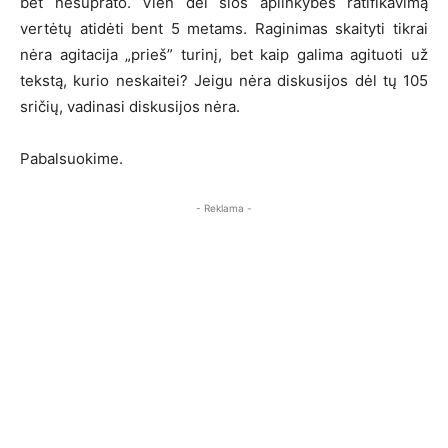
bet nesuprato. Vien dėl šios aplinkybės ratifikavimą
vertėtų atidėti bent 5 metams. Raginimas skaityti tikrai
nėra agitacija „prieš” turinį, bet kaip galima agituoti už
tekstą, kurio neskaitei? Jeigu nėra diskusijos dėl tų 105
sričių, vadinasi diskusijos nėra.
Pabalsuokime.
- Reklama -