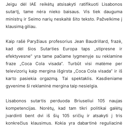
Jeigu dėl IAE reikėtų atsisakyti ratifikuoti Lisabonos
sutartį, tame nėra nieko baisaus. Vis tiek dauguma
ministrų ir Seimo narių neskaitė šito teksto. Pažvelkime į
klausimą giliau.
Kaip rašė Paryžiaus profesorius Jean Baudrillard, frazė,
kad dėl šios Sutarties Europa taps „stipresne ir
efektyvesne” yra tame pačiame lygmenyje su reklamine
fraze „Coca Cola visada”. Turbūt visi matėme per
televizorių kaip mergina išgirsta „Coca Cola visada” ir iš
karto pasiekia orgazmą. Tai spektaklis. Kasdieniame
gyvenime ši reklaminė mergina taip nesielgia.
Lisabonos sutartis perduoda Briuseliui 105 naujas
kompetencijas. Norėtų, kad tam tikri politikai galėtų
įvardinti bent dvi iš šių 105 sričių ir atsakyti į tris
konkrečius klausimus. Kokia yra dabartinė reguliacinė