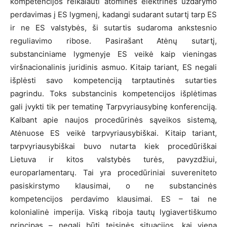
kompetencijos reikalauti atominės elektrinės uždarymo
perdavimas į ES lygmenį, kadangi sudarant sutartį tarp ES
ir ne ES valstybės, ši sutartis sudaroma ankstesnio
reguliavimo ribose. Pasirašant Atėnų sutartį,
substanciniame lygmenyje ES veikė kaip vieningas
viršnacionalinis juridinis asmuo. Kitaip tariant, ES negali
išplėsti savo kompetenciją tarptautinės sutarties
pagrindu. Toks substancinis kompetencijos išplėtimas
gali įvykti tik per tematinę Tarpvyriausybinę konferenciją.
Kalbant apie naujos procedūrinės sąveikos sistemą,
Atėnuose ES veikė tarpvyriausybiškai. Kitaip tariant,
tarpvyriausybiškai buvo nutarta kiek procedūriškai
Lietuva ir kitos valstybės turės, pavyzdžiui,
europarlamentarų. Tai yra procedūriniai suvereniteto
pasiskirstymo klausimai, o ne substancinės
kompetencijos perdavimo klausimai. ES – tai ne
kolonialinė imperija. Viską riboja tautų lygiavertiškumo
principas – negali būti teisinės situacijos, kai viena