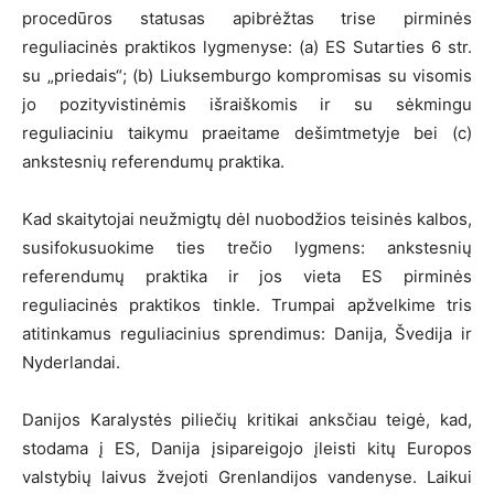
procedūros statusas apibrėžtas trise pirminės
reguliacinės praktikos lygmenyse: (a) ES Sutarties 6 str.
su „priedais“; (b) Liuksemburgo kompromisas su visomis
jo pozityvistinėmis išraiškomis ir su sėkmingu
reguliaciniu taikymu praeitame dešimtmetyje bei (c)
ankstesnių referendumų praktika.
Kad skaitytojai neužmigtų dėl nuobodžios teisinės kalbos,
susifokusuokime ties trečio lygmens: ankstesnių
referendumų praktika ir jos vieta ES pirminės
reguliacinės praktikos tinkle. Trumpai apžvelkime tris
atitinkamus reguliacinius sprendimus: Danija, Švedija ir
Nyderlandai.
Danijos Karalystės piliečių kritikai anksčiau teigė, kad,
stodama į ES, Danija įsipareigojo įleisti kitų Europos
valstybių laivus žvejoti Grenlandijos vandenyse. Laikui