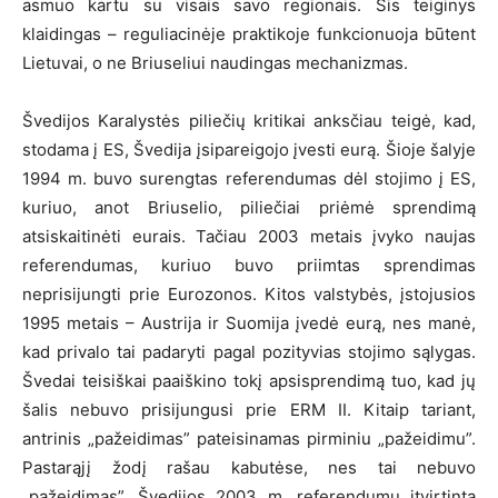
asmuo kartu su visais savo regionais. Šis teiginys
klaidingas – reguliacinėje praktikoje funkcionuoja būtent
Lietuvai, o ne Briuseliui naudingas mechanizmas.
Švedijos Karalystės piliečių kritikai anksčiau teigė, kad,
stodama į ES, Švedija įsipareigojo įvesti eurą. Šioje šalyje
1994 m. buvo surengtas referendumas dėl stojimo į ES,
kuriuo, anot Briuselio, piliečiai priėmė sprendimą
atsiskaitinėti eurais. Tačiau 2003 metais įvyko naujas
referendumas, kuriuo buvo priimtas sprendimas
neprisijungti prie Eurozonos. Kitos valstybės, įstojusios
1995 metais – Austrija ir Suomija įvedė eurą, nes manė,
kad privalo tai padaryti pagal pozityvias stojimo sąlygas.
Švedai teisiškai paaiškino tokį apsisprendimą tuo, kad jų
šalis nebuvo prisijungusi prie ERM II. Kitaip tariant,
antrinis „pažeidimas” pateisinamas pirminiu „pažeidimu”.
Pastarąjį žodį rašau kabutėse, nes tai nebuvo
„pažeidimas”. Švedijos 2003 m. referendumu įtvirtinta