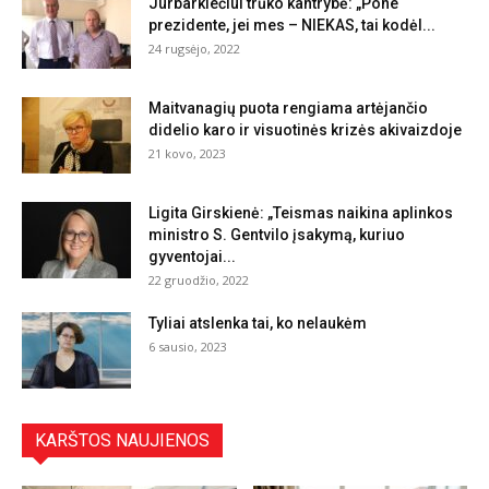
Jurbarkiečiui trūko kantrybė: „Pone
prezidente, jei mes – NIEKAS, tai kodėl...
24 rugsėjo, 2022
Maitvanagių puota rengiama artėjančio
didelio karo ir visuotinės krizės akivaizdoje
21 kovo, 2023
Ligita Girskienė: „Teismas naikina aplinkos
ministro S. Gentvilo įsakymą, kuriuo
gyventojai...
22 gruodžio, 2022
Tyliai atslenka tai, ko nelaukėm
6 sausio, 2023
KARŠTOS NAUJIENOS