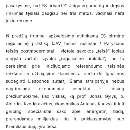
pasakysime, kad ES privertė“. Jeigu argumentų ir drąsos
rinkimas tęsiasi daugiau nei tris metus, vadinasi nėra
jokio rinkimo.
Iš pradžių trumpai apžvelgsime atitinkamą ES pirminę
reguliacinę praktiką (JAV teisės realistai / Paryžiaus
teisės postmodernistai – vietoje sąvokos „teisė“ labiau
mėgsta vartoti sąvoką „reguliacinė praktika“), po to
pereisime prie inicijuojamo referendumo teisinės
reikšmės ir užbaigsime klausimu ar verta dėl Ignalinos
sudeginti Lisabonos sutartį. Šiame straipsnyje nebus
nagrinėjami ekonominiai aspektai – tiesiog
preziumuokime, kad viskas, ką prof. Jonas Gylys, p.
Algirdas Kvedaravičius, akademikas Antanas Kudzys ir kiti
garbingi specialistai sako apie energetinį badą,
prarandamus milijardus litų ir priklausomybę nuo
Kremliaus dujų, yra tiesa.