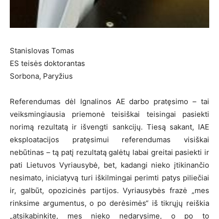
Stanislovas Tomas
ES teisės doktorantas
Sorbona, Paryžius
Referendumas dėl Ignalinos AE darbo pratęsimo – tai
veiksmingiausia priemonė teisiškai teisingai pasiekti
norimą rezultatą ir išvengti sankcijų. Tiesą sakant, IAE
eksploatacijos pratęsimui referendumas visiškai
nebūtinas – tą patį rezultatą galėtų labai greitai pasiekti ir
pati Lietuvos Vyriausybė, bet, kadangi nieko įtikinančio
nesimato, iniciatyvą turi iškilmingai perimti patys piliečiai
ir, galbūt, opozicinės partijos. Vyriausybės frazė „mes
rinksime argumentus, o po derėsimės“ iš tikrųjų reiškia
„atsikabinkite, mes nieko nedarysime, o po to