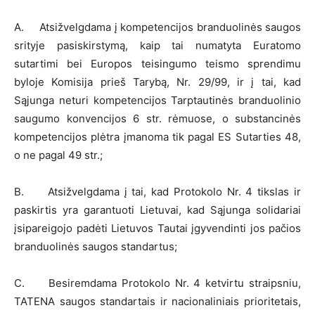
A. Atsižvelgdama į kompetencijos branduolinės saugos
srityje pasiskirstymą, kaip tai numatyta Euratomo
sutartimi bei Europos teisingumo teismo sprendimu
byloje Komisija prieš Tarybą, Nr. 29/99, ir į tai, kad
Sąjunga neturi kompetencijos Tarptautinės branduolinio
saugumo konvencijos 6 str. rėmuose, o substancinės
kompetencijos plėtra įmanoma tik pagal ES Sutarties 48,
o ne pagal 49 str.;
B. Atsižvelgdama į tai, kad Protokolo Nr. 4 tikslas ir
paskirtis yra garantuoti Lietuvai, kad Sąjunga solidariai
įsipareigojo padėti Lietuvos Tautai įgyvendinti jos pačios
branduolinės saugos standartus;
C. Besiremdama Protokolo Nr. 4 ketvirtu straipsniu,
TATENA saugos standartais ir nacionaliniais prioritetais,