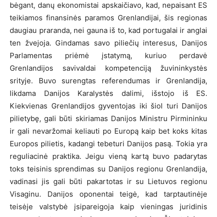
bėgant, danų ekonomistai apskaičiavo, kad, nepaisant ES
teikiamos finansinės paramos Grenlandijai, šis regionas
daugiau praranda, nei gauna iš to, kad portugalai ir anglai
ten žvejoja. Gindamas savo piliečių interesus, Danijos
Parlamentas priėmė įstatymą, kuriuo perdavė
Grenlandijos savivaldai kompetenciją žuvininkystės
srityje. Buvo surengtas referendumas ir Grenlandija,
likdama Danijos Karalystės dalimi, išstojo iš ES.
Kiekvienas Grenlandijos gyventojas iki šiol turi Danijos
pilietybę, gali būti skiriamas Danijos Ministru Pirmininku
ir gali nevaržomai keliauti po Europą kaip bet koks kitas
Europos pilietis, kadangi tebeturi Danijos pasą. Tokia yra
reguliacinė praktika. Jeigu vieną kartą buvo padarytas
toks teisinis sprendimas su Danijos regionu Grenlandija,
vadinasi jis gali būti pakartotas ir su Lietuvos regionu
Visaginu. Danijos oponentai teigė, kad tarptautinėje
teisėje valstybė įsipareigoja kaip vieningas juridinis