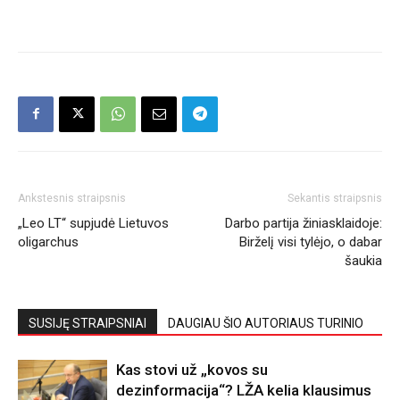
Ankstesnis straipsnis
Sekantis straipsnis
„Leo LT“ supjudė Lietuvos
Darbo partija žiniasklaidoje:
oligarchus
Birželį visi tylėjo, o dabar
šaukia
SUSIJĘ STRAIPSNIAI
DAUGIAU ŠIO AUTORIAUS TURINIO
Kas stovi už „kovos su
dezinformacija“? LŽA kelia klausimus