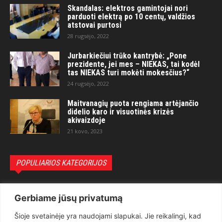
Skandalas: elektros gamintojai nori
parduoti elektrą po 10 centų, valdžios
atstovai purtosi
28 rugsėjo, 2022
Jurbarkiečiui trūko kantrybė: „Pone
prezidente, jei mes – NIEKAS, tai kodėl
tas NIEKAS turi mokėti mokesčius?“
24 rugsėjo, 2022
Maitvanagių puota rengiama artėjančio
didelio karo ir visuotinės krizės
akivaizdoje
21 kovo, 2023
POPULIARIOS KATEGORIJOS
Politika
3281
Gerbiame jūsų privatumą
Nuomonės
2174
Šioje svetainėje yra naudojami slapukai. Jie reikalingi, kad
Teisėsauga
1497