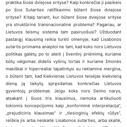
praktika šiose dviejose srityse? Kaip konkrečiai ji pasikeis
po šios Sutarties ratifikavimo būtent šiose dviejose
srityse? Kitaip tariant, kur būtent šiose dviejose srityse
yra struktūrinė transnacionalinė problema? Pagariau, ar
Lietuvos teismų sistema tam pasiruošusi? Užduodant
pastarąjį klausimą reikia turėti omenyje, kad Lisabonos
sutartis priimama anaiptol ne tam, kad koks nors Lietuvos
politikas galėtų po to ateiti į šventinį priėmimą, kuriame
būtų valgomas didelis vyšnių tortas ir kuriame žmonės
masiškai ir hiperrealiai tapatintųsi su reklamine mergina,
o būtent tam, kad kiekvienas Lietuvos teisėjas kiekvieną
dieną ją taikytų spręsdamas konkrečias Lietuvos
gyventojų problemas. Jeigu koks nors Seimo narys,
atsakant į šiuos tris klausimus, nemoka artikuliuoti
tokiomis koncepcijomis kaip „konforminė interpretacija”,
„prejudicinis klausimas” ir „tiesioginių efektų rūšys”,
reiškia jis arba neskaitė Lisabonos sutarties, arba skaitė,