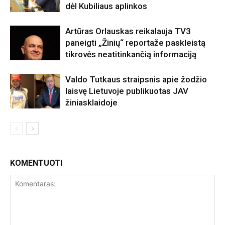
dėl Kubiliaus aplinkos
Artūras Orlauskas reikalauja TV3
paneigti „Žinių“ reportaže paskleistą
tikrovės neatitinkančią informaciją
Valdo Tutkaus straipsnis apie žodžio
laisvę Lietuvoje publikuotas JAV
žiniasklaidoje
KOMENTUOTI