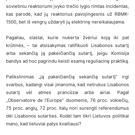
sovietiniu reaktoriumi įvyko trečio lygio rimtas incidentas,
kas parodė, kad jų reaktorius pavojingesnis už RBMK-
1500, bet iš vengrų uždaryti jų elektrinę nereikalaujama.
Pagaliau, slastai, kurie nukerta žvėriui koją iki pat
krūtinės, – tai atsisakymas ratifikuoti Lisabonos sutartį
arba sekančią ją pakeičiančią sutartį, jeigu Komisija
bandys ad hoc pagrindu keisti esamą reguliacinę praktiką.
Patikslinimas „ją pakeičiančią sekančią sutartį” irgi
svarbus, kadangi visai įmanoma, kad netrukus Lisabonos
sutartį vėl atmes prancūzai arba airiai. Pagal
„Observatoire de l’Europe” duomenis, 76 proc. vokiečių,
75 proc. anglų, 72 proc. italų nori surengti referendumus
dėl Lisabonos sutarties. Kodėl tam tikri Lietuvos politikai
mano, kad lietuviai patys kvailiausi?