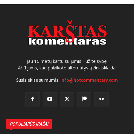
Jau 16 metų kartu su jumis - už teisybę!
Ačiū jums, kad palaikote alternatyvią žiniasklaidą!
Susisiekite su mumis:
info@hotcommentary.com
POPULIARŪS ĮRAŠAI