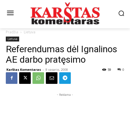
Pradžia
Lietuva
Lietuva
Referendumas dėl Ignalinos
AE darbo pratęsimo
Karštas Komentaras
-
8 vasario, 2008
59
0
- Reklama -