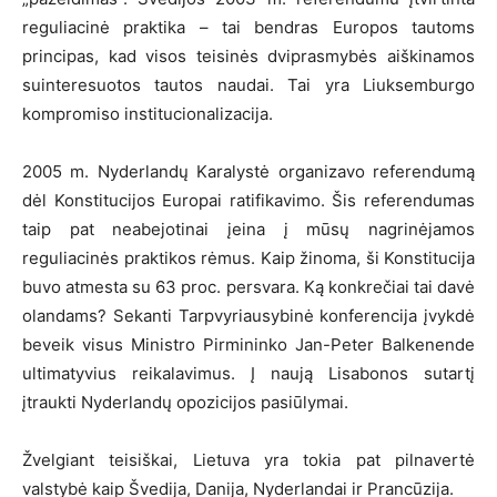
reguliacinė praktika – tai bendras Europos tautoms
principas, kad visos teisinės dviprasmybės aiškinamos
suinteresuotos tautos naudai. Tai yra Liuksemburgo
kompromiso institucionalizacija.
2005 m. Nyderlandų Karalystė organizavo referendumą
dėl Konstitucijos Europai ratifikavimo. Šis referendumas
taip pat neabejotinai įeina į mūsų nagrinėjamos
reguliacinės praktikos rėmus. Kaip žinoma, ši Konstitucija
buvo atmesta su 63 proc. persvara. Ką konkrečiai tai davė
olandams? Sekanti Tarpvyriausybinė konferencija įvykdė
beveik visus Ministro Pirmininko Jan-Peter Balkenende
ultimatyvius reikalavimus. Į naują Lisabonos sutartį
įtraukti Nyderlandų opozicijos pasiūlymai.
Žvelgiant teisiškai, Lietuva yra tokia pat pilnavertė
valstybė kaip Švedija, Danija, Nyderlandai ir Prancūzija.