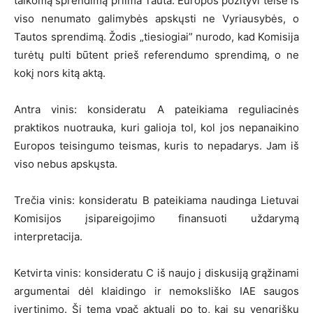
taikomą sprendimą priima Tauta. Europos pozityvi teisė iš
viso nenumato galimybės apskųsti ne Vyriausybės, o
Tautos sprendimą. Žodis „tiesiogiai” nurodo, kad Komisija
turėtų pulti būtent prieš referendumo sprendimą, o ne
kokį nors kitą aktą.
Antra vinis: konsideratu A pateikiama reguliacinės
praktikos nuotrauka, kuri galioja tol, kol jos nepanaikino
Europos teisingumo teismas, kuris to nepadarys. Jam iš
viso nebus apskųsta.
Trečia vinis: konsideratu B pateikiama naudinga Lietuvai
Komisijos įsipareigojimo finansuoti uždarymą
interpretacija.
Ketvirta vinis: konsideratu C iš naujo į diskusiją grąžinami
argumentai dėl klaidingo ir nemoksliško IAE saugos
įvertinimo. Ši tema ypač aktuali po to, kai su vengrišku