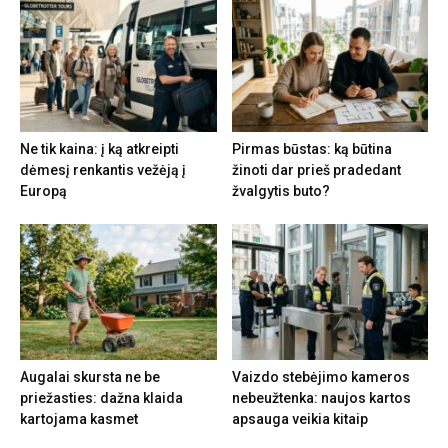
Ne tik kaina: į ką atkreipti
Pirmas būstas: ką būtina
dėmesį renkantis vežėją į
žinoti dar prieš pradedant
Europą
žvalgytis buto?
Augalai skursta ne be
Vaizdo stebėjimo kameros
priežasties: dažna klaida
nebeužtenka: naujos kartos
kartojama kasmet
apsauga veikia kitaip