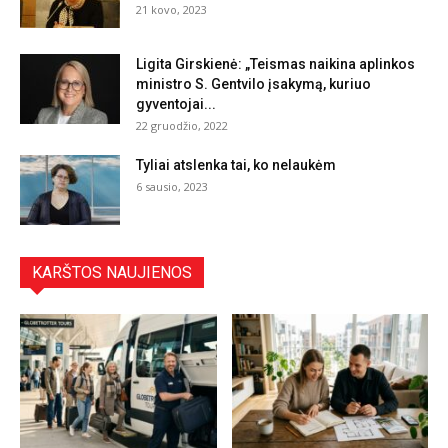
21 kovo, 2023
Ligita Girskienė: „Teismas naikina aplinkos
ministro S. Gentvilo įsakymą, kuriuo
gyventojai...
22 gruodžio, 2022
Tyliai atslenka tai, ko nelaukėm
6 sausio, 2023
KARŠTOS NAUJIENOS