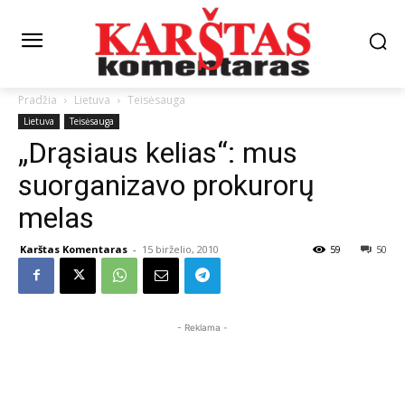
Pradžia
Lietuva
Teisėsauga
Lietuva
Teisėsauga
„Drąsiaus kelias“: mus
suorganizavo prokurorų
melas
Karštas Komentaras
-
15 birželio, 2010
59
50
- Reklama -