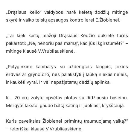
„Drąsiaus kelio“ valdybos narė keletą žodžių mitinge
skyrė ir vaiko teisių apsaugos kontrolierei E.Žiobienei.
„Tai kiek kartų mažoji Drąsiaus Kedžio dukrelė turės
pakartoti: „Ne, nenoriu pas mamą“, kad jūs išgirstumėt?“ –
mitinge klausė V.Vrubliauskienė.
„Palyginkim: kambarys su uždengtais langais, jokios
erdvės ar gryno oro, nes palakstyti į lauką niekas neleis,
ir kaukėti vyrai. Ir vėl nepažįstamų dėdžių aplinka.
Ir… 20 arų žolyte apsėtas plotas su didžiausiu baseinu.
Mergytė laksto, gaudo baltą katiną ir juokiasi, krykštauja.
Kuris paveikslas Žiobienei primintų traumuojamą vaiką?“
– retoriškai klausė V.Vrubliauskienė.