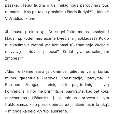
pasakė: „Tegul liudija ir už melagingus parodymus bus
nubausti“. Kas po tokių grasinimų išdrįs liudyti?“ – klausė
V.Vrubliauskienė.
Ji klausė prokurorų: „Ar sugebėsite mums atsakyti į
klausimą, kodėl mes esame kviečiami į apklausas? Kokio
nusikaltimo sudėtimi yra kaltinami tūkstantinėje akcijoje
dalyvavę Lietuvos piliečiai? Kodėl yra persekiojami
žmonės?“
„Mes reiškėme savo įsitikinimus, pilietinę valią, kurias
mums garantuoja Lietuvos Konstitucija, įstatymai ir
Europos žmogaus teisių bei pagrindinių laisvių
konvencija. Ir norime priminti, jei pamiršote, kad bet koks
teisėsaugos kišimasis į pilietinius procesus yra
traktuojamas kaip persekiojimas už įsitikinimus ir kritiką“,
– mitinge kalbėjo V.Vrubliauskienė.