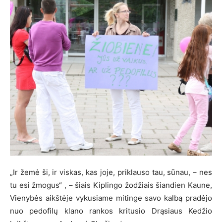
„Ir žemė ši, ir viskas, kas joje, priklauso tau, sūnau, – nes
tu esi žmogus“ , – šiais Kiplingo žodžiais šiandien Kaune,
Vienybės aikštėje vykusiame mitinge savo kalbą pradėjo
nuo pedofilų klano rankos kritusio Drąsiaus Kedžio