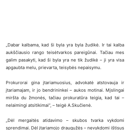
„Dabar kalbama, kad ši byla yra byla žudikė. Ir tai kalba
aukščiausio rango teisėtvarkos pareigūnai. Tačiau mes
galim pasakyti, kad ši byla yra ne tik žudikė – ji yra visa
apgaubta melu, prievarta, teisybės nepaisymu.
Prokurorai gina įtariamuosius, advokatė atstovauja ir
įtariamajam, ir jo bendrininkei – aukos motinai. Mįslingai
miršta du žmonės, tačiau prokuratūra teigia, kad tai –
nelaimingi atsitikimai“, – teigė A.Skučienė.
„Dėl mergaitės atidavimo – skubos tvarka vykdomi
sprendimai. Dėl įtariamojo draugužės – nevykdomi ištisus