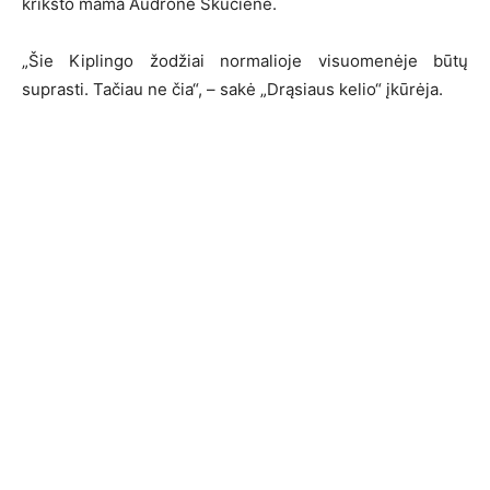
krikšto mama Audronė Skučienė.
„Šie Kiplingo žodžiai normalioje visuomenėje būtų
suprasti. Tačiau ne čia“, – sakė „Drąsiaus kelio“ įkūrėja.