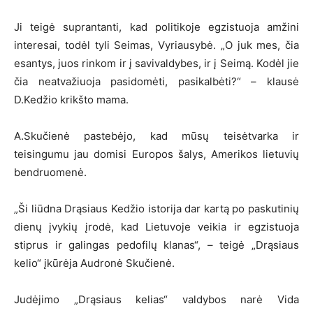
Ji teigė suprantanti, kad politikoje egzistuoja amžini
interesai, todėl tyli Seimas, Vyriausybė. „O juk mes, čia
esantys, juos rinkom ir į savivaldybes, ir į Seimą. Kodėl jie
čia neatvažiuoja pasidomėti, pasikalbėti?“ – klausė
D.Kedžio krikšto mama.
A.Skučienė pastebėjo, kad mūsų teisėtvarka ir
teisingumu jau domisi Europos šalys, Amerikos lietuvių
bendruomenė.
„Ši liūdna Drąsiaus Kedžio istorija dar kartą po paskutinių
dienų įvykių įrodė, kad Lietuvoje veikia ir egzistuoja
stiprus ir galingas pedofilų klanas“, – teigė „Drąsiaus
kelio“ įkūrėja Audronė Skučienė.
Judėjimo „Drąsiaus kelias“ valdybos narė Vida