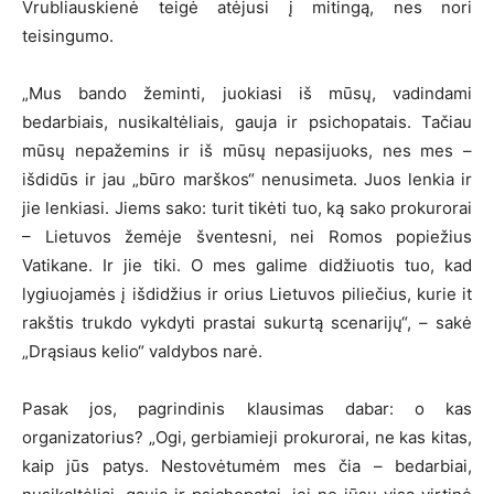
Vrubliauskienė teigė atėjusi į mitingą, nes nori
teisingumo.
„Mus bando žeminti, juokiasi iš mūsų, vadindami
bedarbiais, nusikaltėliais, gauja ir psichopatais. Tačiau
mūsų nepažemins ir iš mūsų nepasijuoks, nes mes –
išdidūs ir jau „būro marškos“ nenusimeta. Juos lenkia ir
jie lenkiasi. Jiems sako: turit tikėti tuo, ką sako prokurorai
– Lietuvos žemėje šventesni, nei Romos popiežius
Vatikane. Ir jie tiki. O mes galime didžiuotis tuo, kad
lygiuojamės į išdidžius ir orius Lietuvos piliečius, kurie it
rakštis trukdo vykdyti prastai sukurtą scenarijų“, – sakė
„Drąsiaus kelio“ valdybos narė.
Pasak jos, pagrindinis klausimas dabar: o kas
organizatorius? „Ogi, gerbiamieji prokurorai, ne kas kitas,
kaip jūs patys. Nestovėtumėm mes čia – bedarbiai,