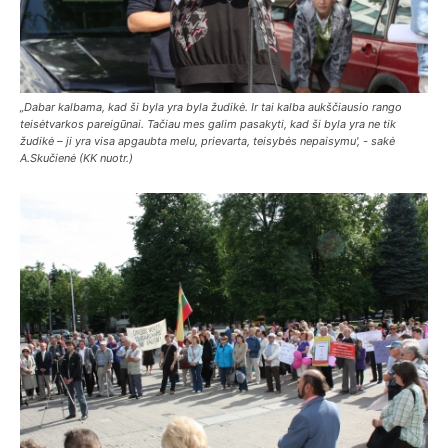
„Dabar kalbama, kad ši byla yra byla žudikė. Ir tai kalba aukščiausio rango
teisėtvarkos pareigūnai. Tačiau mes galim pasakyti, kad ši byla yra ne tik
žudikė – ji yra visa apgaubta melu, prievarta, teisybės nepaisymu', - sakė
A.Skučienė (KK nuotr.)