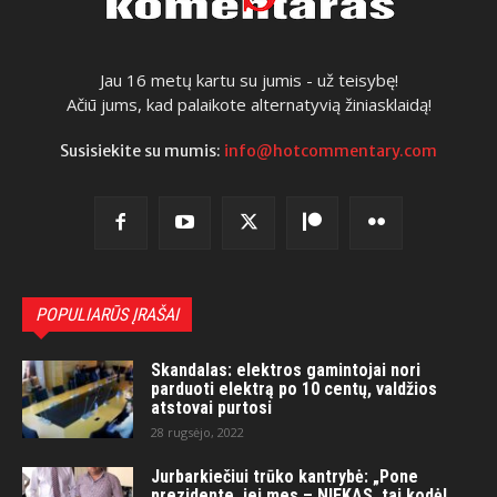
Jau 16 metų kartu su jumis - už teisybę!
Ačiū jums, kad palaikote alternatyvią žiniasklaidą!
Susisiekite su mumis:
info@hotcommentary.com
POPULIARŪS ĮRAŠAI
Skandalas: elektros gamintojai nori
parduoti elektrą po 10 centų, valdžios
atstovai purtosi
28 rugsėjo, 2022
Jurbarkiečiui trūko kantrybė: „Pone
prezidente, jei mes – NIEKAS, tai kodėl