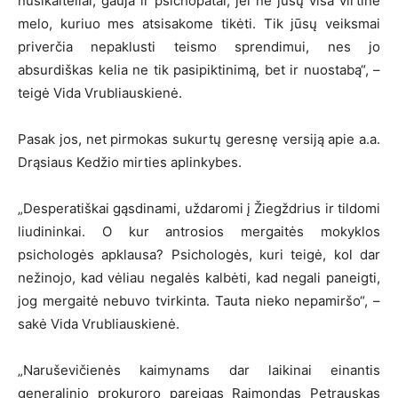
nusikaltėliai, gauja ir psichopatai, jei ne jūsų visa virtinė
melo, kuriuo mes atsisakome tikėti. Tik jūsų veiksmai
priverčia nepaklusti teismo sprendimui, nes jo
absurdiškas kelia ne tik pasipiktinimą, bet ir nuostabą“, –
teigė Vida Vrubliauskienė.
Pasak jos, net pirmokas sukurtų geresnę versiją apie a.a.
Drąsiaus Kedžio mirties aplinkybes.
„Desperatiškai gąsdinami, uždaromi į Žiegždrius ir tildomi
liudininkai. O kur antrosios mergaitės mokyklos
psichologės apklausa? Psichologės, kuri teigė, kol dar
nežinojo, kad vėliau negalės kalbėti, kad negali paneigti,
jog mergaitė nebuvo tvirkinta. Tauta nieko nepamiršo“, –
sakė Vida Vrubliauskienė.
„Naruševičienės kaimynams dar laikinai einantis
generalinio prokuroro pareigas Raimondas Petrauskas