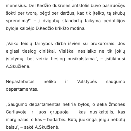
mėnesius. Dėl Kedžio dukrelės antstolis buvo pasiruošęs
šokti per tvorą, bėgti per daržus, kad tik įteiktų tą skubų
sprendimą!” – į dvigubų standartų taikymą pedofilijos
byloje kalbėjo D.Kedžio krikšto motina.
„Vaiko teisių tarnybos dirba išvien su prokurorais. Jos
elgiasi tiesiog ciniškai. Visiškai nesilaiko ne tik jokių
įstatymų, bet veikia tiesiog nusikalstamai“, – įsitikinusi
A.Skučienė.
Nepastebėtas neliko ir Valstybės saugumo
departamentas.
„Saugumo departamentas netiria bylos, o seka žmones
Garliavoje ir juos grupuoja – kas nusikaltėlis, kas
marginalas, o kas – bedarbis. Būtų juokinga, jeigu nebūtų
baisu“, – sakė A.Skučienė.