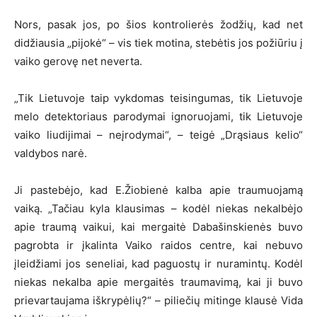
Nors, pasak jos, po šios kontrolierės žodžių, kad net
didžiausia „pijokė“ – vis tiek motina, stebėtis jos požiūriu į
vaiko gerovę net neverta.
„Tik Lietuvoje taip vykdomas teisingumas, tik Lietuvoje
melo detektoriaus parodymai ignoruojami, tik Lietuvoje
vaiko liudijimai – neįrodymai“, – teigė „Drąsiaus kelio“
valdybos narė.
Ji pastebėjo, kad E.Žiobienė kalba apie traumuojamą
vaiką. „Tačiau kyla klausimas – kodėl niekas nekalbėjo
apie traumą vaikui, kai mergaitė Dabašinskienės buvo
pagrobta ir įkalinta Vaiko raidos centre, kai nebuvo
įleidžiami jos seneliai, kad paguostų ir nuramintų. Kodėl
niekas nekalba apie mergaitės traumavimą, kai ji buvo
prievartaujama iškrypėlių?“ – piliečių mitinge klausė Vida