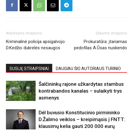
Ankstesnis straipsnis
Sekantis straipsnis
Kriminalinė policija apsigalvojo:
Prokuratūra: įtariamas
D.Kedžio dukrelės nesaugos
pedofilas A.Ūsas nuskendo
SUSIJĘ STRAIPSNIAI
DAUGIAU ŠIO AUTORIAUS TURINIO
Šalčininkų rajone užkardytas stambus
kontrabandos kanalas – sulaikyti trys
asmenys
Dėl buvusio Konstitucinio pirmininko
D.Žalimo veiklos – kreipimąsis į FNTT:
klausimų kelia gauti 200 000 eurų