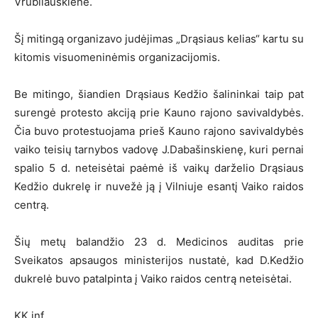
Vrubliauskienė.
Šį mitingą organizavo judėjimas „Drąsiaus kelias“ kartu su
kitomis visuomeninėmis organizacijomis.
Be mitingo, šiandien Drąsiaus Kedžio šalininkai taip pat
surengė protesto akciją prie Kauno rajono savivaldybės.
Čia buvo protestuojama prieš Kauno rajono savivaldybės
vaiko teisių tarnybos vadovę J.Dabašinskienę, kuri pernai
spalio 5 d. neteisėtai paėmė iš vaikų darželio Drąsiaus
Kedžio dukrelę ir nuvežė ją į Vilniuje esantį Vaiko raidos
centrą.
Šių metų balandžio 23 d. Medicinos auditas prie
Sveikatos apsaugos ministerijos nustatė, kad D.Kedžio
dukrelė buvo patalpinta į Vaiko raidos centrą neteisėtai.
KK inf.