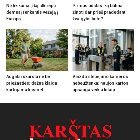
Ne tik kaina: į ką atkreipti
Pirmas būstas: ką būtina
dėmesį renkantis vežėją į
žinoti dar prieš pradedant
Europą
žvalgytis buto?
Augalai skursta ne be
Vaizdo stebėjimo kameros
priežasties: dažna klaida
nebeužtenka: naujos kartos
kartojama kasmet
apsauga veikia kitaip