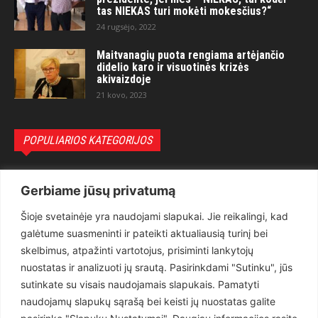
tas NIEKAS turi mokėti mokesčius?“
24 rugsėjo, 2022
Maitvanagių puota rengiama artėjančio
didelio karo ir visuotinės krizės
akivaizdoje
21 kovo, 2023
POPULIARIOS KATEGORIJOS
Politika
3281
Gerbiame jūsų privatumą
Nuomonės
2174
Šioje svetainėje yra naudojami slapukai. Jie reikalingi, kad
Teisėsauga
1497
galėtume suasmeninti ir pateikti aktualiausią turinį bei
Aktualu
1373
skelbimus, atpažinti vartotojus, prisiminti lankytojų
Lietuva
619
nuostatas ir analizuoti jų srautą. Pasirinkdami "Sutinku", jūs
sutinkate su visais naudojamais slapukais. Pamatyti
Pasaulis
560
naudojamų slapukų sąrašą bei keisti jų nuostatas galite
Статьи на русском
282