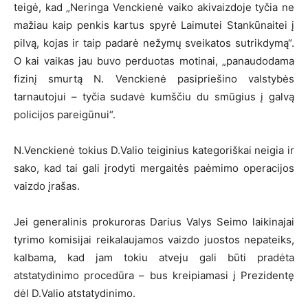
teigė, kad „Neringa Venckienė vaiko akivaizdoje tyčia ne
mažiau kaip penkis kartus spyrė Laimutei Stankūnaitei į
pilvą, kojas ir taip padarė nežymų sveikatos sutrikdymą“.
O kai vaikas jau buvo perduotas motinai, „panaudodama
fizinį smurtą N. Venckienė pasipriešino valstybės
tarnautojui – tyčia sudavė kumščiu du smūgius į galvą
policijos pareigūnui“.
N.Venckienė tokius D.Valio teiginius kategoriškai neigia ir
sako, kad tai gali įrodyti mergaitės paėmimo operacijos
vaizdo įrašas.
Jei generalinis prokuroras Darius Valys Seimo laikinajai
tyrimo komisijai reikalaujamos vaizdo juostos nepateiks,
kalbama, kad jam tokiu atveju gali būti pradėta
atstatydinimo procedūra – bus kreipiamasi į Prezidentę
dėl D.Valio atstatydinimo.