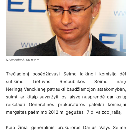
N.Venckienė. KK nuotr.
Trečiadienį posėdžiavusi Seimo laikinoji komisija dėl
sutikimo Lietuvos Respublikos Seimo narę
Neringą Venckienę patraukti baudžiamojon atsakomybėn,
suimti ar kitaip suvaržyti jos laisvę nusprendė dar kartą
reikalauti Generalinės prokuratūros pateikti komisijai
mergaitės paėmimo 2012 m. gegužės 17 d. vaizdo įrašą.
Kaip žinia, generalinis prokuroras Darius Valys Seime