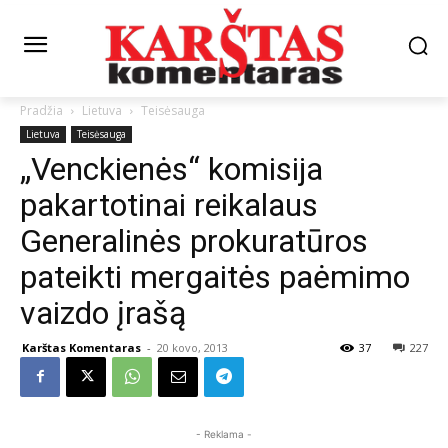
Pradžia
Lietuva
Teisėsauga
Lietuva
Teisėsauga
„Venckienės“ komisija
pakartotinai reikalaus
Generalinės prokuratūros
pateikti mergaitės paėmimo
vaizdo įrašą
Karštas Komentaras
-
20 kovo, 2013
37
227
- Reklama -