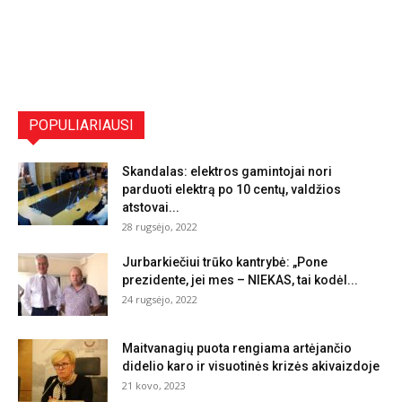
POPULIARIAUSI
Skandalas: elektros gamintojai nori
parduoti elektrą po 10 centų, valdžios
atstovai...
28 rugsėjo, 2022
Jurbarkiečiui trūko kantrybė: „Pone
prezidente, jei mes – NIEKAS, tai kodėl...
24 rugsėjo, 2022
Maitvanagių puota rengiama artėjančio
didelio karo ir visuotinės krizės akivaizdoje
21 kovo, 2023