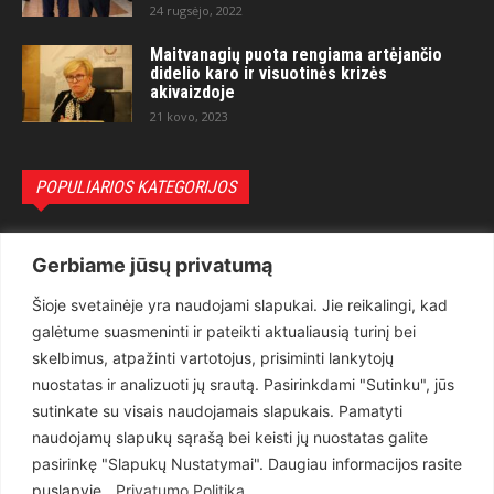
24 rugsėjo, 2022
Maitvanagių puota rengiama artėjančio
didelio karo ir visuotinės krizės
akivaizdoje
21 kovo, 2023
POPULIARIOS KATEGORIJOS
Politika
3281
Gerbiame jūsų privatumą
Nuomonės
2174
Šioje svetainėje yra naudojami slapukai. Jie reikalingi, kad
Teisėsauga
1497
galėtume suasmeninti ir pateikti aktualiausią turinį bei
Aktualu
1373
skelbimus, atpažinti vartotojus, prisiminti lankytojų
Lietuva
619
nuostatas ir analizuoti jų srautą. Pasirinkdami "Sutinku", jūs
sutinkate su visais naudojamais slapukais. Pamatyti
Pasaulis
560
naudojamų slapukų sąrašą bei keisti jų nuostatas galite
Статьи на русском
282
pasirinkę "Slapukų Nustatymai". Daugiau informacijos rasite
Articles in english
160
puslapyje .
Privatumo Politika