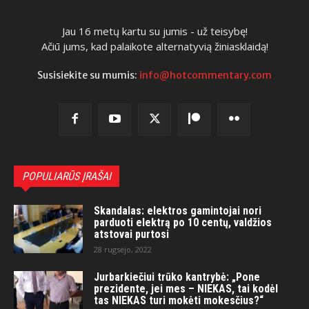
Jau 16 metų kartu su jumis - už teisybę!
Ačiū jums, kad palaikote alternatyvią žiniasklaidą!
Susisiekite su mumis:
info@hotcommentary.com
POPULIARŪS ĮRAŠAI
Skandalas: elektros gamintojai nori
parduoti elektrą po 10 centų, valdžios
atstovai purtosi
28 rugsėjo, 2022
Jurbarkiečiui trūko kantrybė: „Pone
prezidente, jei mes – NIEKAS, tai kodėl
tas NIEKAS turi mokėti mokesčius?“