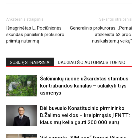
Ankstesnis straipsnis
Sekantis straipsnis
Išnagrinėtas L. Pociūnienės
Generalinis prokuroras: „Pernai
skundas panaikinti prokuroro
atskleista 52 proc.
priimtą nutarimą
nusikalstamų veikų“
SUSIJĘ STRAIPSNIAI
DAUGIAU ŠIO AUTORIAUS TURINIO
Šalčininkų rajone užkardytas stambus
kontrabandos kanalas – sulaikyti trys
asmenys
Dėl buvusio Konstitucinio pirmininko
D.Žalimo veiklos – kreipimąsis į FNTT:
klausimų kelia gauti 200 000 eurų
Vėl smogta „SIM box“ fermai Vilniuje