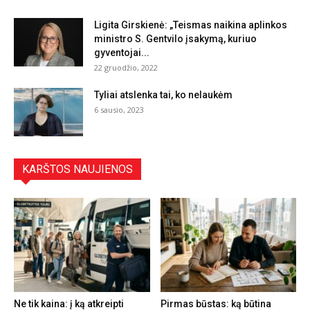
Ligita Girskienė: „Teismas naikina aplinkos
ministro S. Gentvilo įsakymą, kuriuo
gyventojai...
22 gruodžio, 2022
Tyliai atslenka tai, ko nelaukėm
6 sausio, 2023
KARŠTOS NAUJIENOS
Ne tik kaina: į ką atkreipti
Pirmas būstas: ką būtina