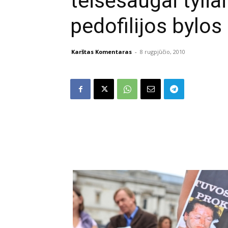
teisėsaugai tylia
pedofilijos bylos
Karštas Komentaras
-
8 rugpjūčio, 2010