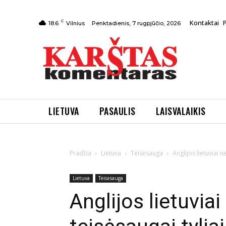
C
Kontaktai
Penktadienis, 7 rugpjūčio, 2026
18.6
Vilnius
LIETUVA
PASAULIS
LAISVALAIKIS
Pradžia
Lietuva
Teisėsauga
Anglijos lietuviai 
Lietuva
Teisėsauga
Anglijos lietuvia