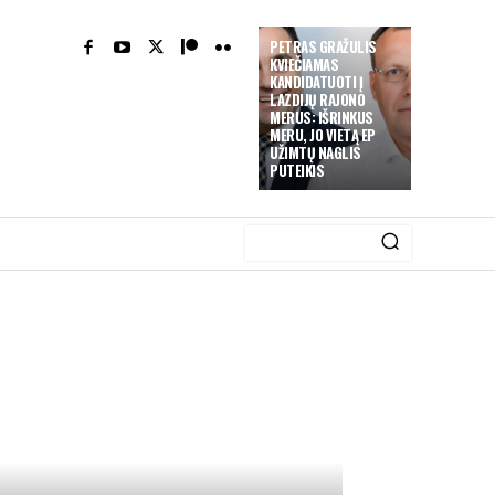
PETRAS GRAŽULIS
KVIEČIAMAS
KANDIDATUOTI Į
LAZDIJŲ RAJONO
MERUS: IŠRINKUS
MERU, JO VIETĄ EP
UŽIMTŲ NAGLIS
PUTEIKIS