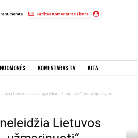
Prenumerata
Karštas Komentaras Ekstra
NUOMONĖS
KOMENTARAS TV
KITA
neleidžia Lietuvos teisėsaugai tyliai „užmarinuoti“ pedofilijos bylos
i neleidžia Lietuvos