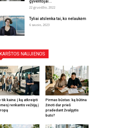
gyventojai...
22 gruodžio, 2022
Tyliai atslenka tai, ko nelaukėm
6 sausio, 2023
KARŠTOS NAUJIENOS
 tik kaina: į ką atkreipti
Pirmas būstas: ką būtina
mesį renkantis vežėją į
žinoti dar prieš
ropą
pradedant žvalgytis
buto?