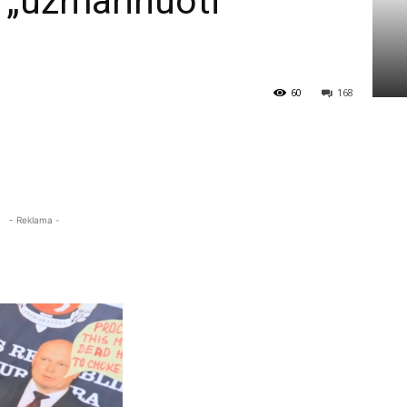
i „užmarinuoti“
60
168
- Reklama -