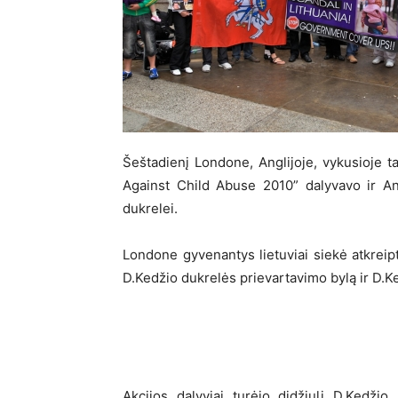
Šeštadienį Londone, Anglijoje, vykusioje ta
Against Child Abuse 2010” dalyvavo ir Angl
dukrelei.
Londone gyvenantys lietuviai siekė atkreipti
D.Kedžio dukrelės prievartavimo bylą ir D.K
Akcijos dalyviai turėjo didžiulį D.Kedžio