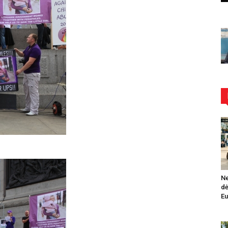
Ne
dė
Eu