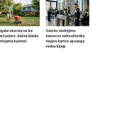
galai skursta ne be
Vaizdo stebėjimo
iežasties: dažna klaida
kameros nebeužtenka:
rtojama kasmet
naujos kartos apsauga
veikia kitaip