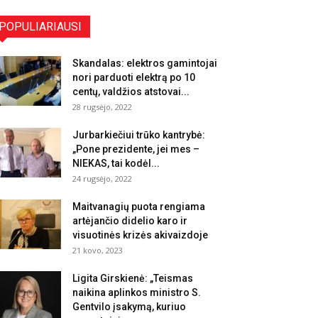
POPULIARIAUSI
Skandalas: elektros gamintojai
nori parduoti elektrą po 10
centų, valdžios atstovai...
28 rugsėjo, 2022
Jurbarkiečiui trūko kantrybė:
„Pone prezidente, jei mes –
NIEKAS, tai kodėl...
24 rugsėjo, 2022
Maitvanagių puota rengiama
artėjančio didelio karo ir
visuotinės krizės akivaizdoje
21 kovo, 2023
Ligita Girskienė: „Teismas
naikina aplinkos ministro S.
Gentvilo įsakymą, kuriuo