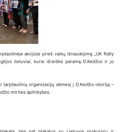
rptautinėje akcijoje prieš vaikų išnaudojimą „UK Rally
ijos lietuviai, kurie išreiškė paramą D.Kedžiui ir jo
 tarptautinių organizacijų dėmesį į D.Kedžio istoriją –
edžio mirties aplinkybes.
 plakatą, taip pat plakatus su Lietuvos prokurorų ir