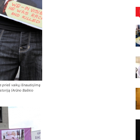
e prieš vaikų išnaudojimą
istoriją (Arūno Baškio