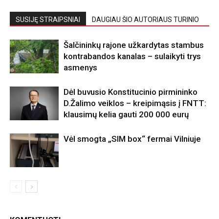
SUSIJĘ STRAIPSNIAI
DAUGIAU ŠIO AUTORIAUS TURINIO
Šalčininkų rajone užkardytas stambus
kontrabandos kanalas – sulaikyti trys
asmenys
Dėl buvusio Konstitucinio pirmininko
D.Žalimo veiklos – kreipimąsis į FNTT:
klausimų kelia gauti 200 000 eurų
Vėl smogta „SIM box“ fermai Vilniuje