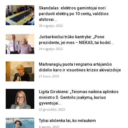
Skandalas: elektros gamintojai nori
parduoti elektrą po 10 centų, valdžios
atstovai...
28 rugsėjo, 2022
Jurbarkiečiui trūko kantrybė: „Pone
prezidente, jei mes – NIEKAS, tai kodėl...
24 rugsėjo, 2022
Maitvanagių puota rengiama artėjančio
didelio karo ir visuotinės krizės akivaizdoje
21 kovo, 2023
Ligita Girskienė: „Teismas naikina aplinkos
ministro S. Gentvilo įsakymą, kuriuo
gyventojai...
22 gruodžio, 2022
Tyliai atslenka tai, ko nelaukėm
6 sausio, 2023