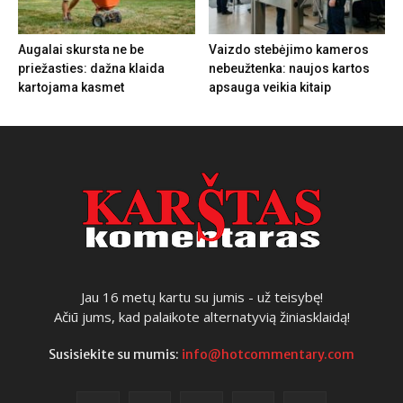
Augalai skursta ne be
Vaizdo stebėjimo kameros
priežasties: dažna klaida
nebeužtenka: naujos kartos
kartojama kasmet
apsauga veikia kitaip
Jau 16 metų kartu su jumis - už teisybę!
Ačiū jums, kad palaikote alternatyvią žiniasklaidą!
Susisiekite su mumis:
info@hotcommentary.com