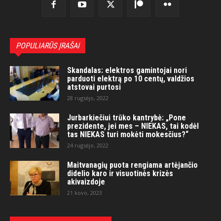
POPULIARŪS ĮRAŠAI
Skandalas: elektros gamintojai nori
parduoti elektrą po 10 centų, valdžios
atstovai purtosi
28 rugsėjo, 2022
Jurbarkiečiui trūko kantrybė: „Pone
prezidente, jei mes – NIEKAS, tai kodėl
tas NIEKAS turi mokėti mokesčius?“
24 rugsėjo, 2022
Maitvanagių puota rengiama artėjančio
didelio karo ir visuotinės krizės
akivaizdoje
21 kovo, 2023