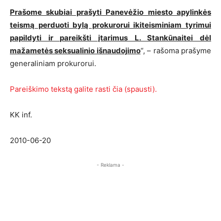
Prašome skubiai prašyti Panevėžio miesto apylinkės
teismą perduoti bylą prokurorui ikiteisminiam tyrimui
papildyti ir pareikšti įtarimus L. Stankūnaitei dėl
mažametės seksualinio išnaudojimo
“, – rašoma prašyme
generaliniam prokurorui.
Pareiškimo tekstą galite rasti čia (spausti).
KK inf.
2010-06-20
- Reklama -