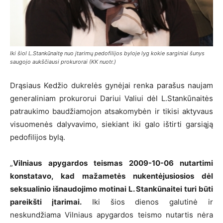
Iki šiol L.Stankūnaitę nuo įtarimų pedofilijos byloje lyg kokie sarginiai šunys
saugojo aukščiausi prokurorai (KK nuotr.)
Drąsiaus Kedžio dukrelės gynėjai renka parašus naujam
generaliniam prokurorui Dariui Valiui dėl L.Stankūnaitės
patraukimo baudžiamojon atsakomybėn ir tikisi aktyvaus
visuomenės dalyvavimo, siekiant iki galo ištirti garsiąją
pedofilijos bylą.
„
Vilniaus apygardos teismas 2009-10-06 nutartimi
konstatavo, kad mažametės nukentėjusiosios dėl
seksualinio išnaudojimo motinai L. Stankūnaitei turi būti
pareikšti įtarimai.
Iki šios dienos galutinė ir
neskundžiama Vilniaus apygardos teismo nutartis nėra