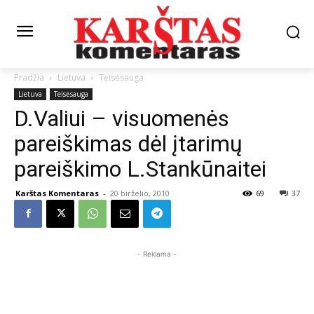
Pradžia
Lietuva
Teisėsauga
Lietuva
Teisėsauga
D.Valiui – visuomenės
pareiškimas dėl įtarimų
pareiškimo L.Stankūnaitei
Karštas Komentaras
-
20 birželio, 2010
69
37
- Reklama -