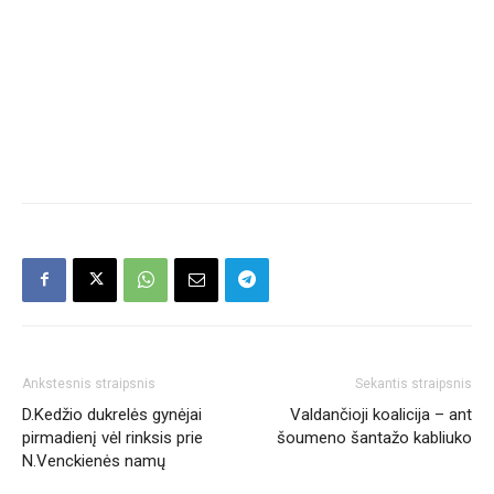
Ankstesnis straipsnis
Sekantis straipsnis
D.Kedžio dukrelės gynėjai
Valdančioji koalicija – ant
pirmadienį vėl rinksis prie
šoumeno šantažo kabliuko
N.Venckienės namų