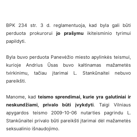
BPK 234 str. 3 d. reglamentuoja, kad byla gali būti
perduota prokurorui
jo prašymu
ikiteisminio tyrimui
papildyti.
Byla buvo perduota Panevėžio miesto apylinkės teismui,
kurioje Andrius Ūsas buvo kaltinamas mažametės
tvirkinimu, tačiau įtarimai L. Stankūnaitei nebuvo
pareikšti.
Manome, kad
teismo sprendimai, kurie yra galutiniai ir
neskundžiami, privalo būti įvykdyti
. Taigi Vilniaus
apygardos teismo 2009-10-06 nutarties pagrindu L.
Stankūnaitei privalo būti pareikšti įtarimai dėl mažametės
seksualinio išnaudojimo.