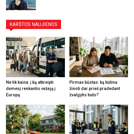
KARŠTOS NAUJIENOS
Ne tik kaina: į ką atkreipti
Pirmas būstas: ką būtina
dėmesį renkantis vežėją į
žinoti dar prieš pradedant
Europą
žvalgytis buto?