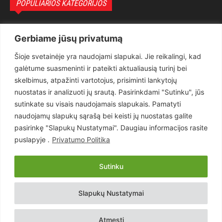
POPULIARIOS KATEGORIJOS
Politika
3281
Gerbiame jūsų privatumą
Nuomonės
2175
Šioje svetainėje yra naudojami slapukai. Jie reikalingi, kad
Teisėsauga
1497
galėtume suasmeninti ir pateikti aktualiausią turinį bei
Aktualu
1373
skelbimus, atpažinti vartotojus, prisiminti lankytojų
Lietuva
619
nuostatas ir analizuoti jų srautą. Pasirinkdami "Sutinku", jūs
sutinkate su visais naudojamais slapukais. Pamatyti
Pasaulis
560
naudojamų slapukų sąrašą bei keisti jų nuostatas galite
Статьи на русском
282
pasirinkę "Slapukų Nustatymai". Daugiau informacijos rasite
Articles in english
160
puslapyje .
Privatumo Politika
Muzika
116
Sutinku
Copyright © 2026 UAB „Goruva“. Visos teisės saugomos.
Slapukų Nustatymai
Kontaktai
Prenumerata
Privatumo Politika
Naudojimosi Taisyklės
Atmesti