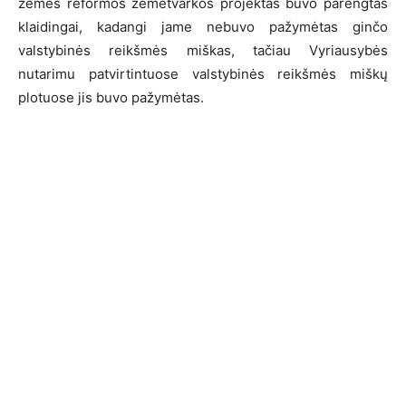
žemės reformos žemėtvarkos projektas buvo parengtas
klaidingai, kadangi jame nebuvo pažymėtas ginčo
valstybinės reikšmės miškas, tačiau Vyriausybės
nutarimu patvirtintuose valstybinės reikšmės miškų
plotuose jis buvo pažymėtas.