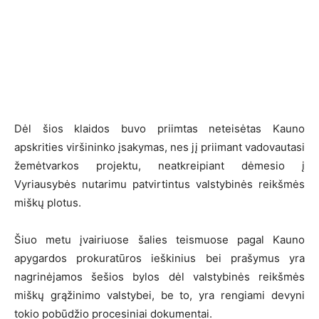
Dėl šios klaidos buvo priimtas neteisėtas Kauno
apskrities viršininko įsakymas, nes jį priimant vadovautasi
žemėtvarkos projektu, neatkreipiant dėmesio į
Vyriausybės nutarimu patvirtintus valstybinės reikšmės
miškų plotus.
Šiuo metu įvairiuose šalies teismuose pagal Kauno
apygardos prokuratūros ieškinius bei prašymus yra
nagrinėjamos šešios bylos dėl valstybinės reikšmės
miškų grąžinimo valstybei, be to, yra rengiami devyni
tokio pobūdžio procesiniai dokumentai.