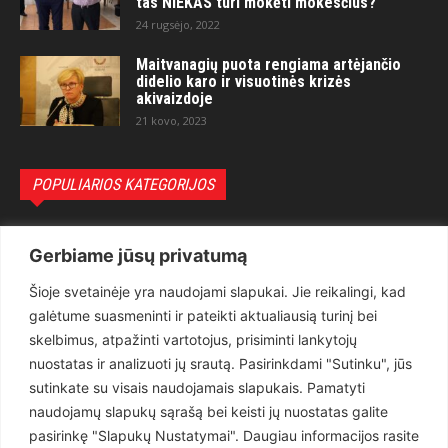
tas NIEKAS turi mokėti mokesčius?“
24 rugsėjo, 2022
Maitvanagių puota rengiama artėjančio
didelio karo ir visuotinės krizės
akivaizdoje
21 kovo, 2023
POPULIARIOS KATEGORIJOS
Politika
3281
Gerbiame jūsų privatumą
Nuomonės
2174
Šioje svetainėje yra naudojami slapukai. Jie reikalingi, kad
Teisėsauga
1497
galėtume suasmeninti ir pateikti aktualiausią turinį bei
Aktualu
1373
skelbimus, atpažinti vartotojus, prisiminti lankytojų
Lietuva
619
nuostatas ir analizuoti jų srautą. Pasirinkdami "Sutinku", jūs
sutinkate su visais naudojamais slapukais. Pamatyti
Pasaulis
560
naudojamų slapukų sąrašą bei keisti jų nuostatas galite
Статьи на русском
282
pasirinkę "Slapukų Nustatymai". Daugiau informacijos rasite