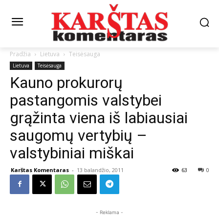
Pradžia
Lietuva
Teisėsauga
Lietuva
Teisėsauga
Kauno prokurorų
pastangomis valstybei
grąžinta viena iš labiausiai
saugomų vertybių –
valstybiniai miškai
Karštas Komentaras
-
13 balandžio, 2011
63
0
- Reklama -