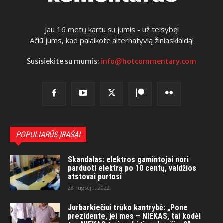
Jau 16 metų kartu su jumis - už teisybę!
Ačiū jums, kad palaikote alternatyvią žiniasklaidą!
Susisiekite su mumis:
info@hotcommentary.com
POPULIARŪS ĮRAŠAI
Skandalas: elektros gamintojai nori
parduoti elektrą po 10 centų, valdžios
atstovai purtosi
28 rugsėjo, 2022
Jurbarkiečiui trūko kantrybė: „Pone
prezidente, jei mes – NIEKAS, tai kodėl