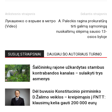
Ankstesnis straipsnis
Sekantis straipsnis
Лукашенко о взрыве в метро
A. Paleckis ragina prokuratūrą
(Video)
tirti galimą sąmoningą
nusikaltimų slėpimą sausio 13-
osios byloje
SUSIJĘ STRAIPSNIAI
DAUGIAU ŠIO AUTORIAUS TURINIO
Šalčininkų rajone užkardytas stambus
kontrabandos kanalas – sulaikyti trys
asmenys
Dėl buvusio Konstitucinio pirmininko
D.Žalimo veiklos – kreipimąsis į FNTT:
klausimų kelia gauti 200 000 eurų