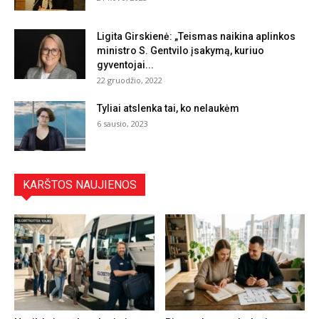
Ligita Girskienė: „Teismas naikina aplinkos
ministro S. Gentvilo įsakymą, kuriuo
gyventojai...
22 gruodžio, 2022
Tyliai atslenka tai, ko nelaukėm
6 sausio, 2023
KARŠTOS NAUJIENOS