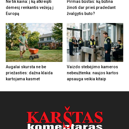
Ne tik kaina: į ką atkreipti
Pirmas būstas: ką būtina
dėmesį renkantis vežėją į
žinoti dar prieš pradedant
Europą
žvalgytis buto?
Augalai skursta ne be
Vaizdo stebėjimo kameros
priežasties: dažna klaida
nebeužtenka: naujos kartos
kartojama kasmet
apsauga veikia kitaip