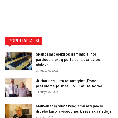
POPULIARIAUSI
Skandalas: elektros gamintojai nori
parduoti elektrą po 10 centų, valdžios
atstovai...
28 rugsėjo, 2022
Jurbarkiečiui trūko kantrybė: „Pone
prezidente, jei mes – NIEKAS, tai kodėl...
24 rugsėjo, 2022
Maitvanagių puota rengiama artėjančio
didelio karo ir visuotinės krizės akivaizdoje
21 kovo, 2023