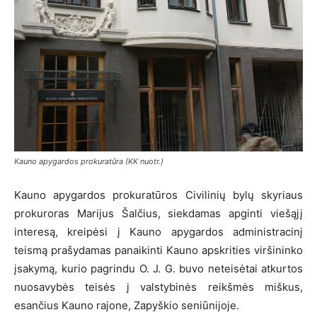
Kauno apygardos prokuratūra (KK nuotr.)
Kauno apygardos prokuratūros Civilinių bylų skyriaus
prokuroras Marijus Šalčius, siekdamas apginti viešąjį
interesą, kreipėsi į Kauno apygardos administracinį
teismą prašydamas panaikinti Kauno apskrities viršininko
įsakymą, kurio pagrindu O. J. G. buvo neteisėtai atkurtos
nuosavybės teisės į valstybinės reikšmės miškus,
esančius Kauno rajone, Zapyškio seniūnijoje.