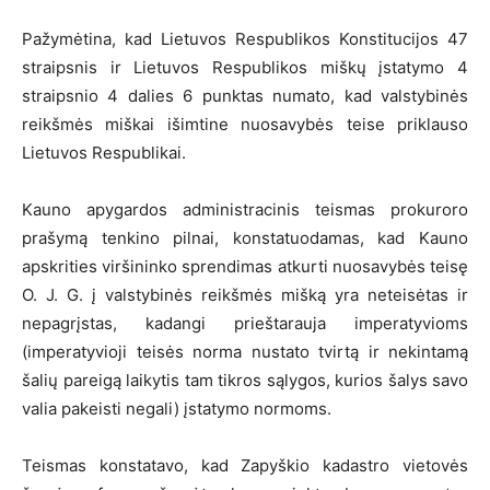
Pažymėtina, kad Lietuvos Respublikos Konstitucijos 47
straipsnis ir Lietuvos Respublikos miškų įstatymo 4
straipsnio 4 dalies 6 punktas numato, kad valstybinės
reikšmės miškai išimtine nuosavybės teise priklauso
Lietuvos Respublikai.
Kauno apygardos administracinis teismas prokuroro
prašymą tenkino pilnai, konstatuodamas, kad Kauno
apskrities viršininko sprendimas atkurti nuosavybės teisę
O. J. G. į valstybinės reikšmės mišką yra neteisėtas ir
nepagrįstas, kadangi prieštarauja imperatyvioms
(imperatyvioji teisės norma nustato tvirtą ir nekintamą
šalių pareigą laikytis tam tikros sąlygos, kurios šalys savo
valia pakeisti negali) įstatymo normoms.
Teismas konstatavo, kad Zapyškio kadastro vietovės