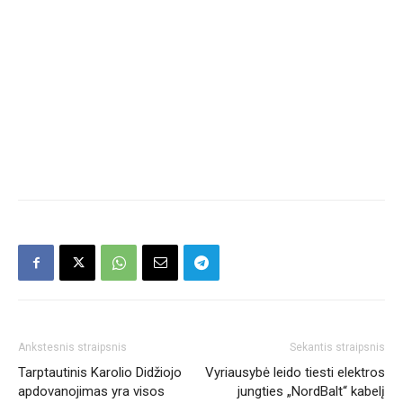
Ankstesnis straipsnis
Sekantis straipsnis
Tarptautinis Karolio Didžiojo
Vyriausybė leido tiesti elektros
apdovanojimas yra visos
jungties „NordBalt“ kabelį