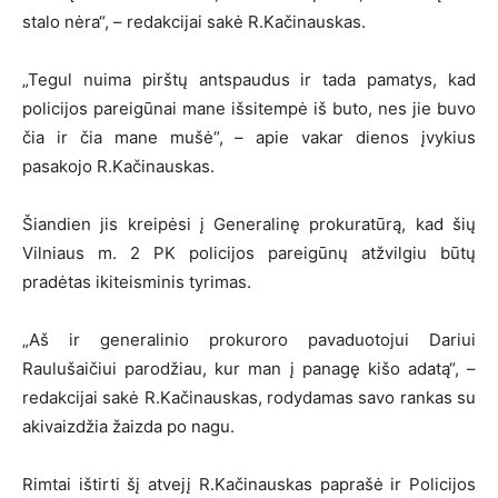
stalo nėra“, – redakcijai sakė R.Kačinauskas.
„Tegul nuima pirštų antspaudus ir tada pamatys, kad
policijos pareigūnai mane išsitempė iš buto, nes jie buvo
čia ir čia mane mušė“, – apie vakar dienos įvykius
pasakojo R.Kačinauskas.
Šiandien jis kreipėsi į Generalinę prokuratūrą, kad šių
Vilniaus m. 2 PK policijos pareigūnų atžvilgiu būtų
pradėtas ikiteisminis tyrimas.
„Aš ir generalinio prokuroro pavaduotojui Dariui
Raulušaičiui parodžiau, kur man į panagę kišo adatą“, –
redakcijai sakė R.Kačinauskas, rodydamas savo rankas su
akivaizdžia žaizda po nagu.
Rimtai ištirti šį atvejį R.Kačinauskas paprašė ir Policijos