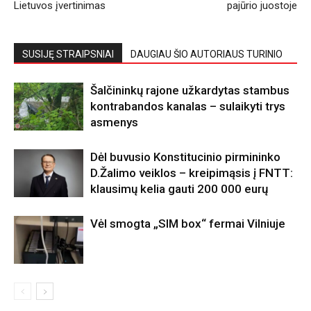
Lietuvos įvertinimas
pajūrio juostoje
SUSIJĘ STRAIPSNIAI
DAUGIAU ŠIO AUTORIAUS TURINIO
Šalčininkų rajone užkardytas stambus
kontrabandos kanalas – sulaikyti trys
asmenys
Dėl buvusio Konstitucinio pirmininko
D.Žalimo veiklos – kreipimąsis į FNTT:
klausimų kelia gauti 200 000 eurų
Vėl smogta „SIM box“ fermai Vilniuje