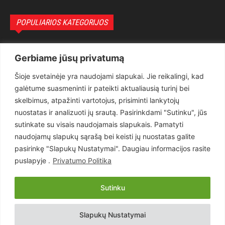
POPULIARIOS KATEGORIJOS
Politika
3281
Gerbiame jūsų privatumą
Nuomonės
2174
Šioje svetainėje yra naudojami slapukai. Jie reikalingi, kad
Teisėsauga
1497
galėtume suasmeninti ir pateikti aktualiausią turinį bei
Aktualu
1373
skelbimus, atpažinti vartotojus, prisiminti lankytojų
Lietuva
619
nuostatas ir analizuoti jų srautą. Pasirinkdami "Sutinku", jūs
sutinkate su visais naudojamais slapukais. Pamatyti
Pasaulis
560
naudojamų slapukų sąrašą bei keisti jų nuostatas galite
Статьи на русском
282
pasirinkę "Slapukų Nustatymai". Daugiau informacijos rasite
Articles in english
160
puslapyje .
Privatumo Politika
Muzika
116
Sutinku
Copyright © 2026 UAB „Goruva“. Visos teisės saugomos.
Slapukų Nustatymai