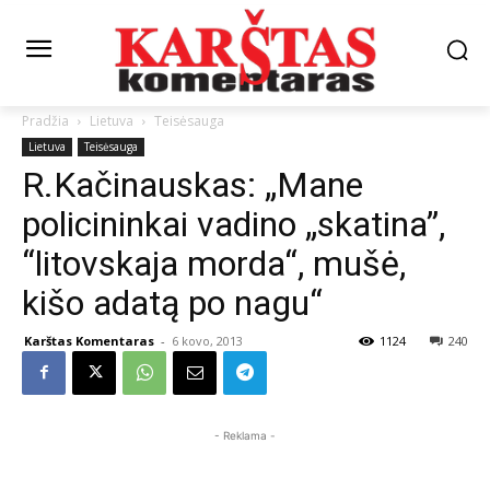
Pradžia
Lietuva
Teisėsauga
Lietuva
Teisėsauga
R.Kačinauskas: „Mane
policininkai vadino „skatina”,
“litovskaja morda“, mušė,
kišo adatą po nagu“
Karštas Komentaras
-
6 kovo, 2013
1124
240
- Reklama -