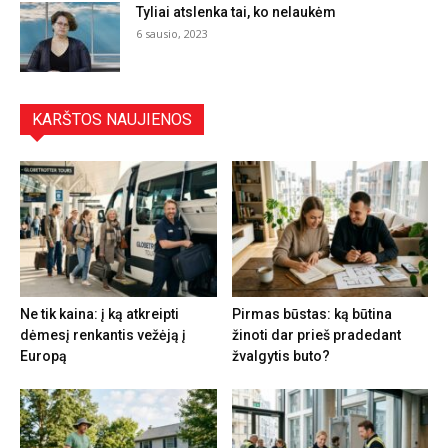
Tyliai atslenka tai, ko nelaukėm
6 sausio, 2023
KARŠTOS NAUJIENOS
Ne tik kaina: į ką atkreipti
Pirmas būstas: ką būtina
dėmesį renkantis vežėją į
žinoti dar prieš pradedant
Europą
žvalgytis buto?