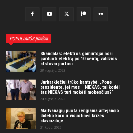
POPULIARŪS ĮRAŠAI
Skandalas: elektros gamintojai nori
parduoti elektrą po 10 centų, valdžios
atstovai purtosi
28 rugsėjo, 2022
Jurbarkiečiui trūko kantrybė: „Pone
prezidente, jei mes – NIEKAS, tai kodėl
tas NIEKAS turi mokėti mokesčius?“
24 rugsėjo, 2022
Maitvanagių puota rengiama artėjančio
didelio karo ir visuotinės krizės
akivaizdoje
21 kovo, 2023