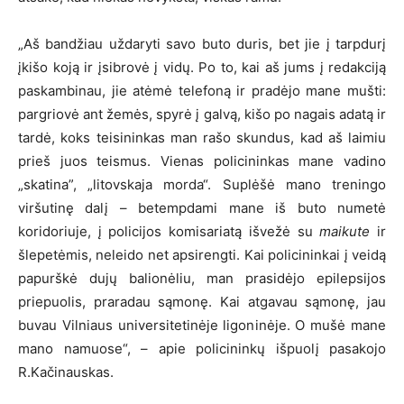
„Aš bandžiau uždaryti savo buto duris, bet jie į tarpdurį
įkišo koją ir įsibrovė į vidų. Po to, kai aš jums į redakciją
paskambinau, jie atėmė telefoną ir pradėjo mane mušti:
pargriovė ant žemės, spyrė į galvą, kišo po nagais adatą ir
tardė, koks teisininkas man rašo skundus, kad aš laimiu
prieš juos teismus. Vienas policininkas mane vadino
„skatina”, „litovskaja morda“. Suplėšė mano treningo
viršutinę dalį – betempdami mane iš buto numetė
koridoriuje, į policijos komisariatą išvežė su
maikute
ir
šlepetėmis, neleido net apsirengti. Kai policininkai į veidą
papurškė dujų balionėliu, man prasidėjo epilepsijos
priepuolis, praradau sąmonę. Kai atgavau sąmonę, jau
buvau Vilniaus universitetinėje ligoninėje. O mušė mane
mano namuose“, – apie policininkų išpuolį pasakojo
R.Kačinauskas.