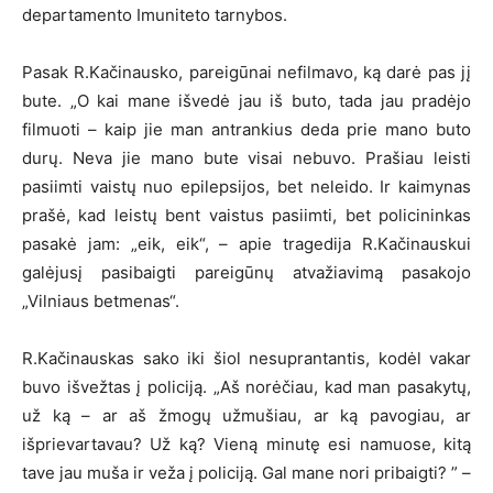
departamento Imuniteto tarnybos.
Pasak R.Kačinausko, pareigūnai nefilmavo, ką darė pas jį
bute. „O kai mane išvedė jau iš buto, tada jau pradėjo
filmuoti – kaip jie man antrankius deda prie mano buto
durų. Neva jie mano bute visai nebuvo. Prašiau leisti
pasiimti vaistų nuo epilepsijos, bet neleido. Ir kaimynas
prašė, kad leistų bent vaistus pasiimti, bet policininkas
pasakė jam: „eik, eik“, – apie tragedija R.Kačinauskui
galėjusį pasibaigti pareigūnų atvažiavimą pasakojo
„Vilniaus betmenas“.
R.Kačinauskas sako iki šiol nesuprantantis, kodėl vakar
buvo išvežtas į policiją. „Aš norėčiau, kad man pasakytų,
už ką – ar aš žmogų užmušiau, ar ką pavogiau, ar
išprievartavau? Už ką? Vieną minutę esi namuose, kitą
tave jau muša ir veža į policiją. Gal mane nori pribaigti? ” –