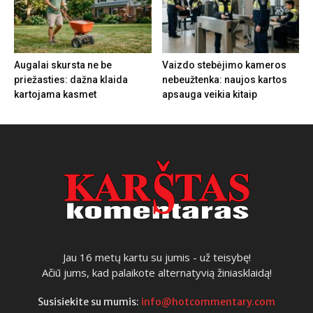
Augalai skursta ne be
Vaizdo stebėjimo kameros
priežasties: dažna klaida
nebeužtenka: naujos kartos
kartojama kasmet
apsauga veikia kitaip
Jau 16 metų kartu su jumis - už teisybę!
Ačiū jums, kad palaikote alternatyvią žiniasklaidą!
Susisiekite su mumis:
info@hotcommentary.com