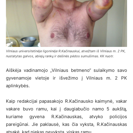
Vilniaus universitetinėje ligoninėje R.Kačinauskui, atvežtam iš Vilniaus m. 2 PK,
nustatytas galvos, abiejų rankų ir dešinės pėdos sumušimas. KK nuotr.
Aiškėja vadinamojo „Vilniaus betmeno“ sulaikymo savo
gyvenamoje vietoje ir išvežimo į Vilniaus m. 2 PK
aplinkybės.
Kaip redakcijai papasakojo R.Kačinausko kaimynė, vakar
vakare buvo ramu, kai į daugiabučio namo 5 aukštą,
kuriame gyvena R.Kačinauskas, atvyko policijos
pareigūnai. Jie paklausė, kas čia vyksta, R.Kačinauskas
atsakė, kad niekas nevyksta, viskas ramu.