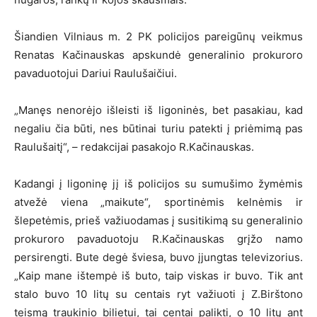
Šiandien Vilniaus m. 2 PK policijos pareigūnų veikmus
Renatas Kačinauskas apskundė generalinio prokuroro
pavaduotojui Dariui Raulušaičiui.
„Manęs nenorėjo išleisti iš ligoninės, bet pasakiau, kad
negaliu čia būti, nes būtinai turiu patekti į priėmimą pas
Raulušaitį“, – redakcijai pasakojo R.Kačinauskas.
Kadangi į ligoninę jį iš policijos su sumušimo žymėmis
atvežė viena „maikute“, sportinėmis kelnėmis ir
šlepetėmis, prieš važiuodamas į susitikimą su generalinio
prokuroro pavaduotoju R.Kačinauskas grįžo namo
persirengti. Bute degė šviesa, buvo įjungtas televizorius.
„Kaip mane ištempė iš buto, taip viskas ir buvo. Tik ant
stalo buvo 10 litų su centais ryt važiuoti į Z.Birštono
teismą traukinio bilietui, tai centai palikti, o 10 litų ant