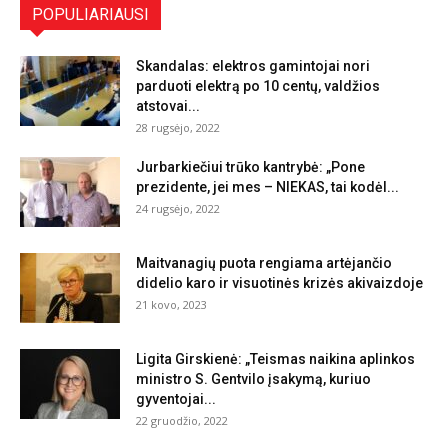
POPULIARIAUSI
Skandalas: elektros gamintojai nori
parduoti elektrą po 10 centų, valdžios
atstovai...
28 rugsėjo, 2022
Jurbarkiečiui trūko kantrybė: „Pone
prezidente, jei mes – NIEKAS, tai kodėl...
24 rugsėjo, 2022
Maitvanagių puota rengiama artėjančio
didelio karo ir visuotinės krizės akivaizdoje
21 kovo, 2023
Ligita Girskienė: „Teismas naikina aplinkos
ministro S. Gentvilo įsakymą, kuriuo
gyventojai...
22 gruodžio, 2022