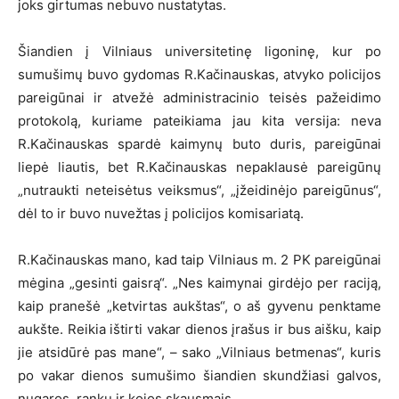
joks girtumas nebuvo nustatytas.
Šiandien į Vilniaus universitetinę ligoninę, kur po
sumušimų buvo gydomas R.Kačinauskas, atvyko policijos
pareigūnai ir atvežė administracinio teisės pažeidimo
protokolą, kuriame pateikiama jau kita versija: neva
R.Kačinauskas spardė kaimynų buto duris, pareigūnai
liepė liautis, bet R.Kačinauskas nepaklausė pareigūnų
„nutraukti neteisėtus veiksmus“, „įžeidinėjo pareigūnus“,
dėl to ir buvo nuvežtas į policijos komisariatą.
R.Kačinauskas mano, kad taip Vilniaus m. 2 PK pareigūnai
mėgina „gesinti gaisrą“. „Nes kaimynai girdėjo per raciją,
kaip pranešė „ketvirtas aukštas“, o aš gyvenu penktame
aukšte. Reikia ištirti vakar dienos įrašus ir bus aišku, kaip
jie atsidūrė pas mane“, – sako „Vilniaus betmenas“, kuris
po vakar dienos sumušimo šiandien skundžiasi galvos,
nugaros, rankų ir kojos skausmais.