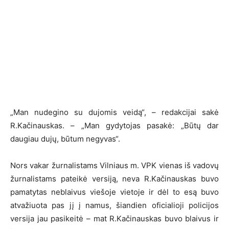
„Man nudegino su dujomis veidą“, – redakcijai sakė
R.Kačinauskas. – „Man gydytojas pasakė: „Būtų dar
daugiau dujų, būtum negyvas“.
Nors vakar žurnalistams Vilniaus m. VPK vienas iš vadovų
žurnalistams pateikė versiją, neva R.Kačinauskas buvo
pamatytas neblaivus viešoje vietoje ir dėl to esą buvo
atvažiuota pas jį į namus, šiandien oficialioji policijos
versija jau pasikeitė – mat R.Kačinauskas buvo blaivus ir