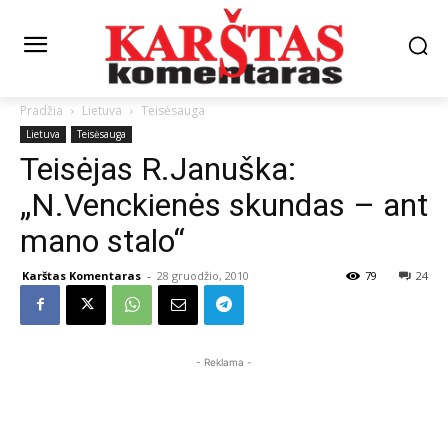
Pradžia
Lietuva
Teisėsauga
Lietuva
Teisėsauga
Teisėjas R.Januška:
„N.Venckienės skundas – ant
mano stalo“
Karštas Komentaras
-
28 gruodžio, 2010
79
24
- Reklama -