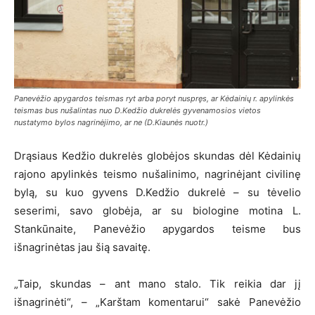
Panevėžio apygardos teismas ryt arba poryt nuspręs, ar Kėdainių r. apylinkės
teismas bus nušalintas nuo D.Kedžio dukrelės gyvenamosios vietos
nustatymo bylos nagrinėjimo, ar ne (D.Kiaunės nuotr.)
Drąsiaus Kedžio dukrelės globėjos skundas dėl Kėdainių
rajono apylinkės teismo nušalinimo, nagrinėjant civilinę
bylą, su kuo gyvens D.Kedžio dukrelė – su tėvelio
seserimi, savo globėja, ar su biologine motina L.
Stankūnaite, Panevėžio apygardos teisme bus
išnagrinėtas jau šią savaitę.
„Taip, skundas – ant mano stalo. Tik reikia dar jį
išnagrinėti“, – „Karštam komentarui“ sakė Panevėžio