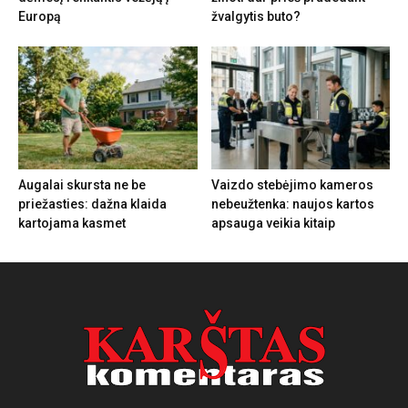
Europą
žvalgytis buto?
Augalai skursta ne be
Vaizdo stebėjimo kameros
priežasties: dažna klaida
nebeužtenka: naujos kartos
kartojama kasmet
apsauga veikia kitaip