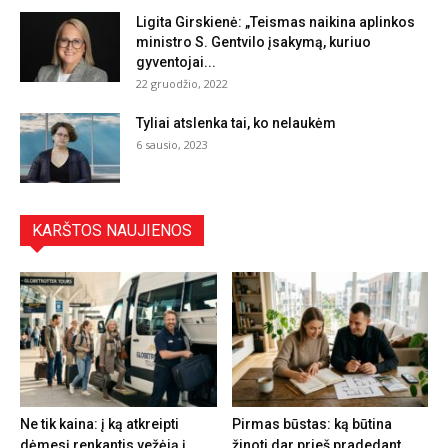
Ligita Girskienė: „Teismas naikina aplinkos
ministro S. Gentvilo įsakymą, kuriuo
gyventojai...
22 gruodžio, 2022
Tyliai atslenka tai, ko nelaukėm
6 sausio, 2023
KARŠTOS NAUJIENOS
Ne tik kaina: į ką atkreipti
Pirmas būstas: ką būtina
dėmesį renkantis vežėją į
žinoti dar prieš pradedant