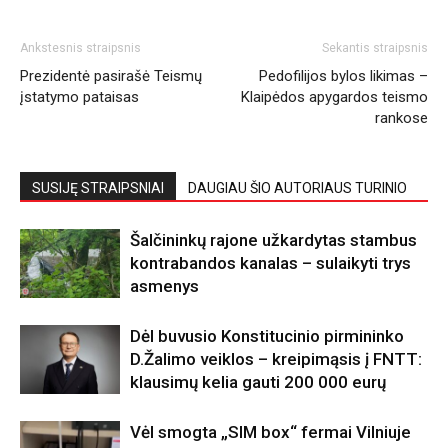
Ankstesnis straipsnis
Sekantis straipsnis
Prezidentė pasirašė Teismų
Pedofilijos bylos likimas –
įstatymo pataisas
Klaipėdos apygardos teismo
rankose
SUSIJĘ STRAIPSNIAI
DAUGIAU ŠIO AUTORIAUS TURINIO
Šalčininkų rajone užkardytas stambus
kontrabandos kanalas – sulaikyti trys
asmenys
Dėl buvusio Konstitucinio pirmininko
D.Žalimo veiklos – kreipimąsis į FNTT:
klausimų kelia gauti 200 000 eurų
Vėl smogta „SIM box“ fermai Vilniuje