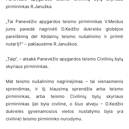
pirmininkas R.Januška.
„Tai Panevėžio apygardos teismo pirmininkas V.Meidus
jums pavedė nagrinėti D.Kedžio dukrelės globėjos
pareiškimą dėl Kėdainių teismo nušalinimo ir priimti
nutartį?“ – paklausėme R.Januškos.
„Taip“, – atsakė Panevėžio apygardos teismo Civilinių bylų
skyriaus pirmininkas.
Mat teismo nušalinimo nagrinėjimas – tai vienasmenis
sprendimas, ir šį klausimą sprendžia arba teismo
pirmininkas, arba teismo Civilinių bylų skyriaus
pirmininkas (jei byla civilinė, o šiuo atveju – D.Kedžio
dukrelės gyvenamosios vietos nustatymo byla yra
civilinė) teismo pirmininko nurodymu.