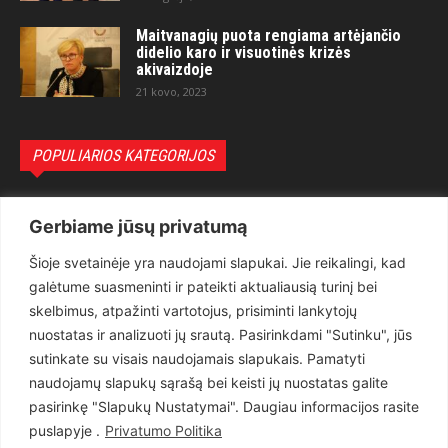
Maitvanagių puota rengiama artėjančio
didelio karo ir visuotinės krizės
akivaizdoje
21 kovo, 2023
POPULIARIOS KATEGORIJOS
Politika
3281
Gerbiame jūsų privatumą
Nuomonės
2174
Šioje svetainėje yra naudojami slapukai. Jie reikalingi, kad
Teisėsauga
1497
galėtume suasmeninti ir pateikti aktualiausią turinį bei
Aktualu
1373
skelbimus, atpažinti vartotojus, prisiminti lankytojų
Lietuva
619
nuostatas ir analizuoti jų srautą. Pasirinkdami "Sutinku", jūs
sutinkate su visais naudojamais slapukais. Pamatyti
Pasaulis
560
naudojamų slapukų sąrašą bei keisti jų nuostatas galite
Статьи на русском
282
pasirinkę "Slapukų Nustatymai". Daugiau informacijos rasite
Articles in english
160
puslapyje .
Privatumo Politika