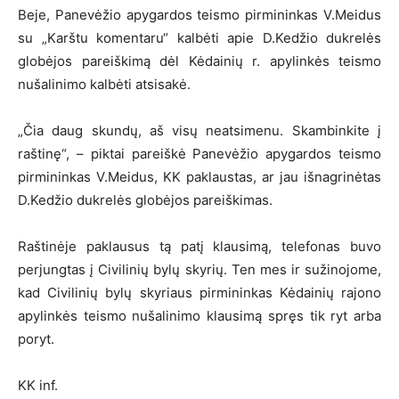
Beje, Panevėžio apygardos teismo pirmininkas V.Meidus
su „Karštu komentaru“ kalbėti apie D.Kedžio dukrelės
globėjos pareiškimą dėl Kėdainių r. apylinkės teismo
nušalinimo kalbėti atsisakė.
„Čia daug skundų, aš visų neatsimenu. Skambinkite į
raštinę“, – piktai pareiškė Panevėžio apygardos teismo
pirmininkas V.Meidus, KK paklaustas, ar jau išnagrinėtas
D.Kedžio dukrelės globėjos pareiškimas.
Raštinėje paklausus tą patį klausimą, telefonas buvo
perjungtas į Civilinių bylų skyrių. Ten mes ir sužinojome,
kad Civilinių bylų skyriaus pirmininkas Kėdainių rajono
apylinkės teismo nušalinimo klausimą spręs tik ryt arba
poryt.
KK inf.