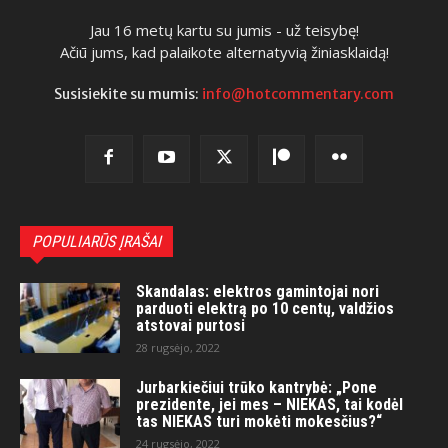
Jau 16 metų kartu su jumis - už teisybę!
Ačiū jums, kad palaikote alternatyvią žiniasklaidą!
Susisiekite su mumis:
info@hotcommentary.com
POPULIARŪS ĮRAŠAI
Skandalas: elektros gamintojai nori
parduoti elektrą po 10 centų, valdžios
atstovai purtosi
28 rugsėjo, 2022
Jurbarkiečiui trūko kantrybė: „Pone
prezidente, jei mes – NIEKAS, tai kodėl
tas NIEKAS turi mokėti mokesčius?“
24 rugsėjo, 2022