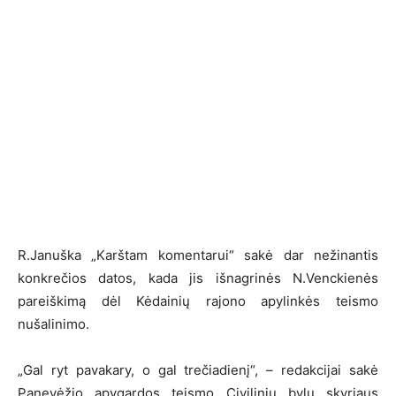
R.Januška „Karštam komentarui“ sakė dar nežinantis
konkrečios datos, kada jis išnagrinės N.Venckienės
pareiškimą dėl Kėdainių rajono apylinkės teismo
nušalinimo.
„Gal ryt pavakary, o gal trečiadienį“, – redakcijai sakė
Panevėžio apygardos teismo Civilinių bylų skyriaus