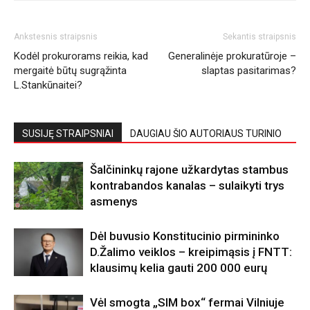
Ankstesnis straipsnis
Sekantis straipsnis
Kodėl prokurorams reikia, kad
Generalinėje prokuratūroje –
mergaitė būtų sugrąžinta
slaptas pasitarimas?
L.Stankūnaitei?
SUSIJĘ STRAIPSNIAI
DAUGIAU ŠIO AUTORIAUS TURINIO
Šalčininkų rajone užkardytas stambus
kontrabandos kanalas – sulaikyti trys
asmenys
Dėl buvusio Konstitucinio pirmininko
D.Žalimo veiklos – kreipimąsis į FNTT:
klausimų kelia gauti 200 000 eurų
Vėl smogta „SIM box“ fermai Vilniuje