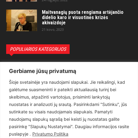
Maitvanagių puota rengiama artėjančio
didelio karo ir visuotinės krizės
akivaizdoje
21 kovo, 2023
POPULIARIOS KATEGORIJOS
Politika
3281
Gerbiame jūsų privatumą
Nuomonės
2174
Šioje svetainėje yra naudojami slapukai. Jie reikalingi, kad
Teisėsauga
1497
galėtume suasmeninti ir pateikti aktualiausią turinį bei
Aktualu
1373
skelbimus, atpažinti vartotojus, prisiminti lankytojų
Lietuva
619
nuostatas ir analizuoti jų srautą. Pasirinkdami "Sutinku", jūs
sutinkate su visais naudojamais slapukais. Pamatyti
Pasaulis
560
naudojamų slapukų sąrašą bei keisti jų nuostatas galite
Статьи на русском
282
pasirinkę "Slapukų Nustatymai". Daugiau informacijos rasite
Articles in english
160
puslapyje .
Privatumo Politika