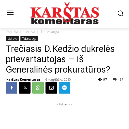
Pradžia
Lietuva
Teisėsauga
Lietuva
Teisėsauga
Trečiasis D.Kedžio dukrelės
prievartautojas – iš
Generalinės prokuratūros?
Karštas Komentaras
-
6 rugpjūčio, 2010
97
197
- Reklama -