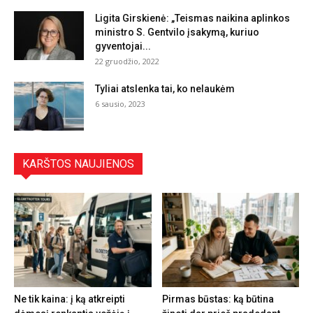
Ligita Girskienė: „Teismas naikina aplinkos
ministro S. Gentvilo įsakymą, kuriuo
gyventojai...
22 gruodžio, 2022
Tyliai atslenka tai, ko nelaukėm
6 sausio, 2023
KARŠTOS NAUJIENOS
Ne tik kaina: į ką atkreipti
Pirmas būstas: ką būtina