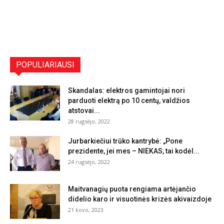
POPULIARIAUSI
Skandalas: elektros gamintojai nori
parduoti elektrą po 10 centų, valdžios
atstovai...
28 rugsėjo, 2022
Jurbarkiečiui trūko kantrybė: „Pone
prezidente, jei mes – NIEKAS, tai kodėl...
24 rugsėjo, 2022
Maitvanagių puota rengiama artėjančio
didelio karo ir visuotinės krizės akivaizdoje
21 kovo, 2023