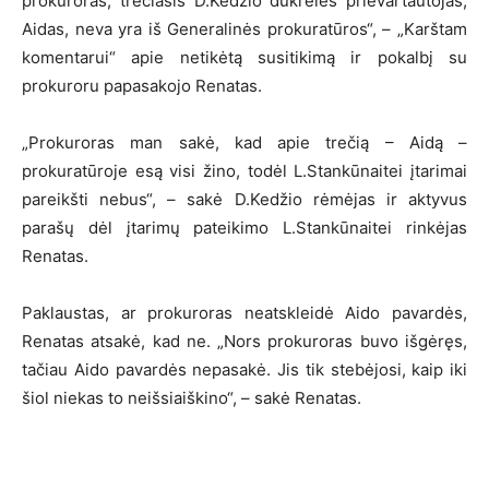
prokuroras, trečiasis D.Kedžio dukrelės prievartautojas,
Aidas, neva yra iš Generalinės prokuratūros“, – „Karštam
komentarui“ apie netikėtą susitikimą ir pokalbį su
prokuroru papasakojo Renatas.
„Prokuroras man sakė, kad apie trečią – Aidą –
prokuratūroje esą visi žino, todėl L.Stankūnaitei įtarimai
pareikšti nebus“, – sakė D.Kedžio rėmėjas ir aktyvus
parašų dėl įtarimų pateikimo L.Stankūnaitei rinkėjas
Renatas.
Paklaustas, ar prokuroras neatskleidė Aido pavardės,
Renatas atsakė, kad ne. „Nors prokuroras buvo išgėręs,
tačiau Aido pavardės nepasakė. Jis tik stebėjosi, kaip iki
šiol niekas to neišsiaiškino“, – sakė Renatas.