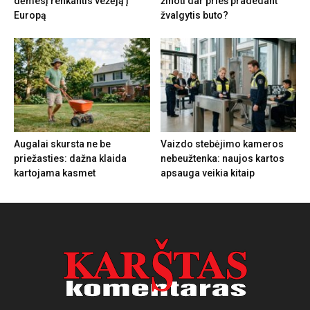
dėmesį renkantis vežėją į
žinoti dar prieš pradedant
Europą
žvalgytis buto?
Augalai skursta ne be
Vaizdo stebėjimo kameros
priežasties: dažna klaida
nebeužtenka: naujos kartos
kartojama kasmet
apsauga veikia kitaip