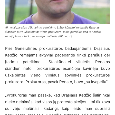
Aktyviai parašus dėl įtarimo pateikimo L.Stankūnaitei renkantis Renatas
šiandien buvo užkalbintas vieno prokuroro, kuris pareiškė, kad D.Kedžio
rėmėjų kova - tai kova su vėjo malūnais (KK nuotr.)
Prie Generalinės prokuratūros badaujantiems Drąsiaus
Kedžio rėmėjams aktyviai padedantis rinkti parašus dėl
įtarimų pateikimo L.Stankūnaitei vilnietis Renatas
šiandien netoli prokuratūros esančioje kavinėje buvo
užkalbintas vieno Vilniaus apylinkės prokuratūros
prokuroro. Prokuroras, pasak Renato, buvo „su kvapeliu“.
„Prokuroras man pasakė, kad Drąsiaus Kedžio šalininkai
nieko nelaimės, kad visos jų protesto akcijos – tai tik kova
su vėjo malūnais, kadangi, kaip leido man suprasti