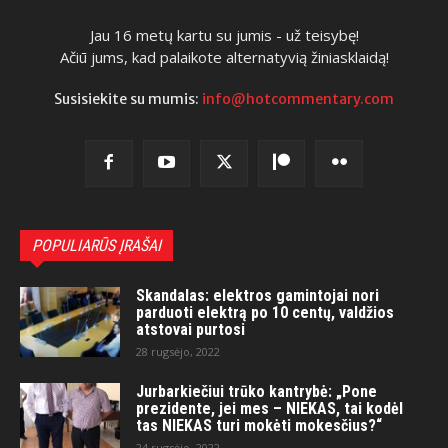
Jau 16 metų kartu su jumis - už teisybę!
Ačiū jums, kad palaikote alternatyvią žiniasklaidą!
Susisiekite su mumis:
info@hotcommentary.com
POPULIARŪS ĮRAŠAI
Skandalas: elektros gamintojai nori
parduoti elektrą po 10 centų, valdžios
atstovai purtosi
28 rugsėjo, 2022
Jurbarkiečiui trūko kantrybė: „Pone
prezidente, jei mes – NIEKAS, tai kodėl
tas NIEKAS turi mokėti mokesčius?“
24 rugsėjo, 2022