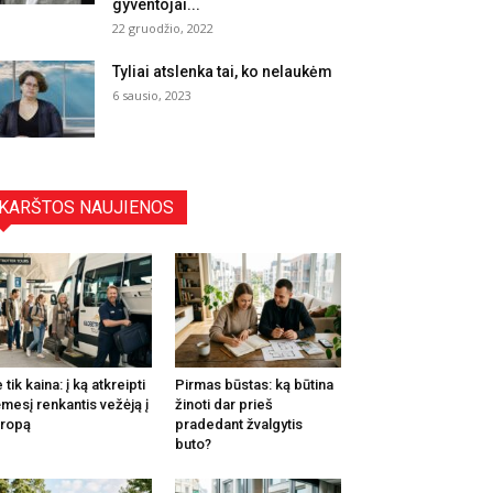
gyventojai...
22 gruodžio, 2022
Tyliai atslenka tai, ko nelaukėm
6 sausio, 2023
KARŠTOS NAUJIENOS
 tik kaina: į ką atkreipti
Pirmas būstas: ką būtina
mesį renkantis vežėją į
žinoti dar prieš
ropą
pradedant žvalgytis
buto?