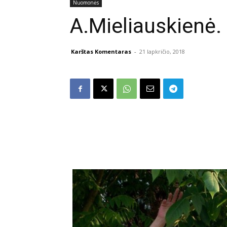
Nuomonės
A.Mieliauskienė. B
Karštas Komentaras
-
21 lapkričio, 2018