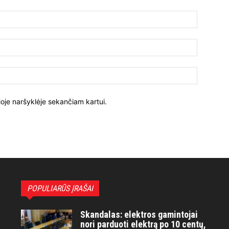
ioje naršyklėje sekančiam kartui.
POPULIARŪS ĮRAŠAI
Skandalas: elektros gamintojai
nori parduoti elektrą po 10 centų,