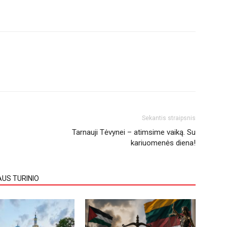
Sekantis straipsnis
Tarnauji Tėvynei – atimsime vaiką. Su
kariuomenės diena!
AUS TURINIO