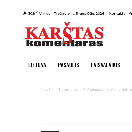
C
Kontaktai
P
Trečiadienis, 5 rugpjūčio, 2026
30.8
Vilnius
LIETUVA
PASAULIS
LAISVALAIKIS
Pradžia
Nuomonės
A.Mieliauskienė. Broliai lietuvi