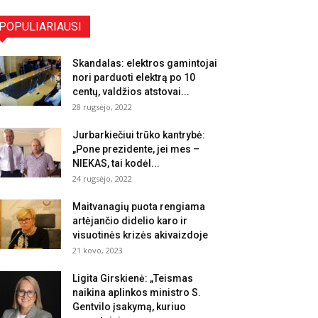
POPULIARIAUSI
Skandalas: elektros gamintojai
nori parduoti elektrą po 10
centų, valdžios atstovai...
28 rugsėjo, 2022
Jurbarkiečiui trūko kantrybė:
„Pone prezidente, jei mes –
NIEKAS, tai kodėl...
24 rugsėjo, 2022
Maitvanagių puota rengiama
artėjančio didelio karo ir
visuotinės krizės akivaizdoje
21 kovo, 2023
Ligita Girskienė: „Teismas
naikina aplinkos ministro S.
Gentvilo įsakymą, kuriuo