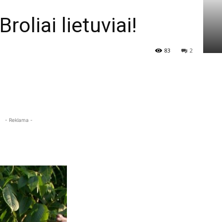
roliai lietuviai!
83
2
- Reklama -