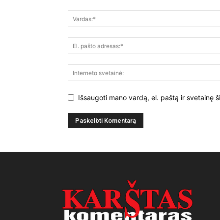
Išsaugoti mano vardą, el. paštą ir svetainę š