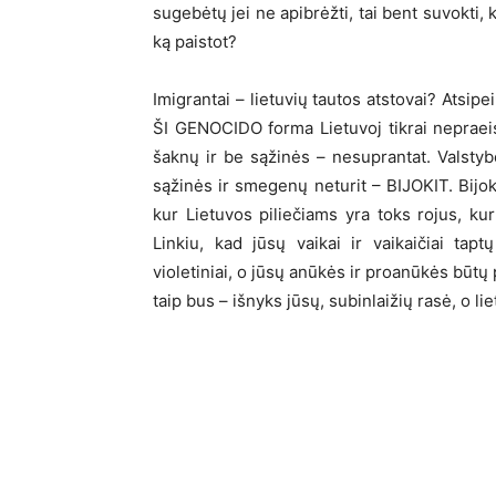
sugebėtų jei ne apibrėžti, tai bent suvokti, k
ką paistot?
Imigrantai – lietuvių tautos atstovai? Atsi
ŠI GENOCIDO forma Lietuvoj tikrai nepraeis
šaknų ir be sąžinės – nesuprantat. Valstybė
sąžinės ir smegenų neturit – BIJOKIT. Bijok
kur Lietuvos piliečiams yra toks rojus, k
Linkiu, kad jūsų vaikai ir vaikaičiai tapt
violetiniai, o jūsų anūkės ir proanūkės būt
taip bus – išnyks jūsų, subinlaižių rasė, o liet