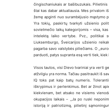
čingischaniukais ar bašibuzukais. Pilietin
štai kas dabar aktualiausia. Mes privalom 
žemę apginti nuo surambėjusio mąstymo poli
Yra tokių, paskirtų tvarkyti užsienio poli
sovietmečio laikų kategorijomis – visa, ka
intelektą laiko vertybe. Pvz., politikai 
Liuksemburgo, Šveicarijos užsienio reika
pagarba savo valstybės piliečiams. O ,,euro
parduoti, patys supranta esą verti tiek, kiek
Visos tautos, visi Dievo tvariniai yra vert
atžvilgiu yra norma. Tačiau pasitraukit iš sa
IQ toks pat kaip batų numeris. Tolerantišk
iškrypimus ir perlenkimus. Bet ar žinot apie
kiekvienam, bet atsako ne visiems vienodai
okupacijos laikais – ,,Ja po ruski nepon
istoriją ir patriotizmą, pilietinį sąmoni