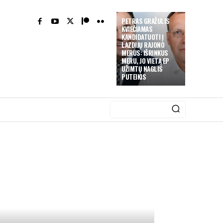
PETRAS GRAŽULIS
KVIEČIAMAS
KANDIDATUOTI Į
LAZDIJŲ RAJONO
MERUS: IŠRINKUS
MERU, JO VIETĄ EP
UŽIMTŲ NAGLIS
PUTEIKIS