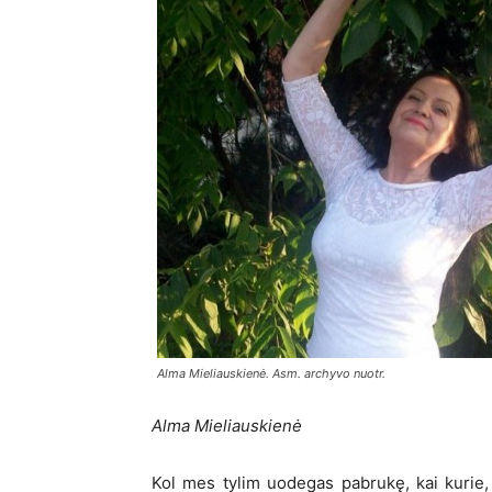
Alma Mieliauskienė. Asm. archyvo nuotr.
Alma Mieliauskienė
Kol mes tylim uodegas pabrukę, kai kurie, ,