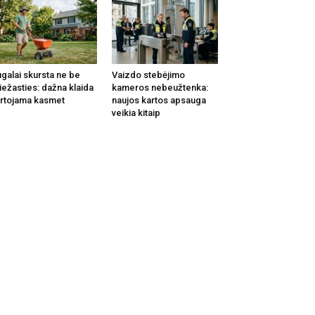
galai skursta ne be
Vaizdo stebėjimo
iežasties: dažna klaida
kameros nebeužtenka:
rtojama kasmet
naujos kartos apsauga
veikia kitaip