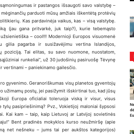
is sąmoningumas ir pastangos išsaugoti savo valstybę –
iš mėginančių parduoti mūsų amžiais iškentėtą protėvių
tikierių. Kas pardavinėja vaikus, kas – visą valstybę.
tiką (jau gana pritvarkė, juk taip?), kurie tebemąsto
s užsienietiška – cool!!! Modernioji Europos visuomenė
su gilia pagarba ir susižavėjimu vertina Islandijos,
lų poziciją. Tai elitas, su savo nuomone, nuostatom,
sąjūziniai runkeliai”, už 30 judošinių pasiruošę Tėvynę
 ir vertinami – paniekinamo gailesčio.
i gero gyvenimo. Geranoriškumas visų planetos gyventojų
vo užimamų postų, jei pasižymit išskirtinai tuo, kad jūsų
oji Europa oficialiai toleruoja viską ir visur, visus
Ne
 tylų pasipriešinimą? Pvz., Vokietijoj maloniai šypsosi
dė
. Kai kam – taip, kaip Lietuvoj ar Latvijoj sovietinės
Eu
imaju!“ Bent pradinės mokyklos kurso neužmiršę (apie
ngumą net nešneku – jums tai per aukštos kategorijos)