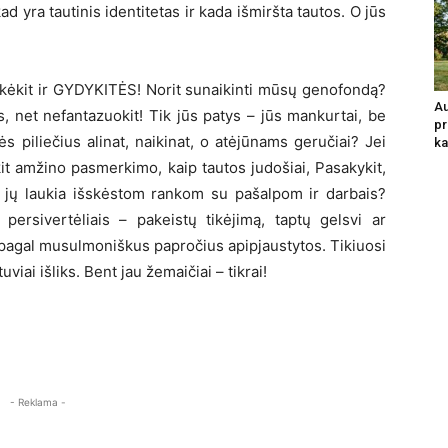
ad yra tautinis identitetas ir kada išmiršta tautos. O jūs
peikėkit ir GYDYKITĖS! Norit sunaikinti mūsų genofondą?
Au
, net nefantazuokit! Tik jūs patys – jūs mankurtai, be
pr
s piliečius alinat, naikinat, o atėjūnams geručiai? Jei
ka
it amžino pasmerkimo, kaip tautos judošiai, Pasakykit,
ur jų laukia išskėstom rankom su pašalpom ir darbais?
ų persivertėliais – pakeistų tikėjimą, taptų gelsvi ar
ų pagal musulmoniškus papročius apipjaustytos. Tikiuosi
uviai išliks. Bent jau žemaičiai – tikrai!
- Reklama -