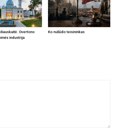
iliauskaitė. Overtono
Ko nuliūdo teisininkas
imės industrija