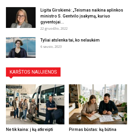
Ligita Girskienė: „Teismas naikina aplinkos
ministro S. Gentvilo įsakymą, kuriuo
gyventojai...
22 gruodžio, 2022
Tyliai atslenka tai, ko nelaukėm
6 sausio, 2023
KARŠTOS NAUJIENOS
Ne tik kaina: į ką atkreipti
Pirmas būstas: ką būtina