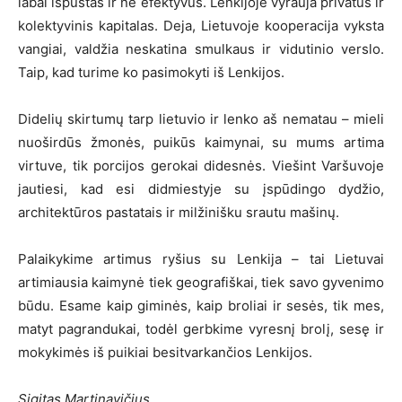
labai išpūstas ir ne efektyvus. Lenkijoje vyrauja privatus ir
kolektyvinis kapitalas. Deja, Lietuvoje kooperacija vyksta
vangiai, valdžia neskatina smulkaus ir vidutinio verslo.
Taip, kad turime ko pasimokyti iš Lenkijos.
Didelių skirtumų tarp lietuvio ir lenko aš nematau – mieli
nuoširdūs žmonės, puikūs kaimynai, su mums artima
virtuve, tik porcijos gerokai didesnės. Viešint Varšuvoje
jautiesi, kad esi didmiestyje su įspūdingo dydžio,
architektūros pastatais ir milžinišku srautu mašinų.
Palaikykime artimus ryšius su Lenkija – tai Lietuvai
artimiausia kaimynė tiek geografiškai, tiek savo gyvenimo
būdu. Esame kaip giminės, kaip broliai ir sesės, tik mes,
matyt pagrandukai, todėl gerbkime vyresnį brolį, sesę ir
mokykimės iš puikiai besitvarkančios Lenkijos.
Sigitas Martinavičius