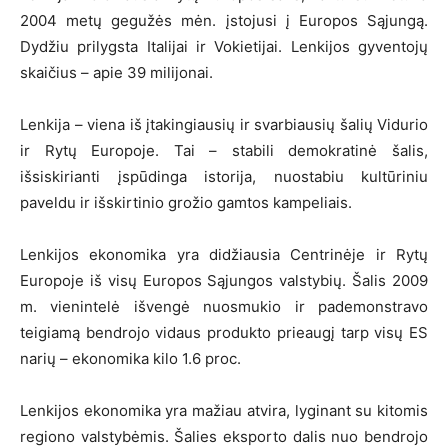
2004 metų gegužės mėn. įstojusi į Europos Sąjungą.
Dydžiu prilygsta Italijai ir Vokietijai. Lenkijos gyventojų
skaičius – apie 39 milijonai.
Lenkija – viena iš įtakingiausių ir svarbiausių šalių Vidurio
ir Rytų Europoje. Tai – stabili demokratinė šalis,
išsiskirianti įspūdinga istorija, nuostabiu kultūriniu
paveldu ir išskirtinio grožio gamtos kampeliais.
Lenkijos ekonomika yra didžiausia Centrinėje ir Rytų
Europoje iš visų Europos Sąjungos valstybių. Šalis 2009
m. vienintelė išvengė nuosmukio ir pademonstravo
teigiamą bendrojo vidaus produkto prieaugį tarp visų ES
narių – ekonomika kilo 1.6 proc.
Lenkijos ekonomika yra mažiau atvira, lyginant su kitomis
regiono valstybėmis. Šalies eksporto dalis nuo bendrojo