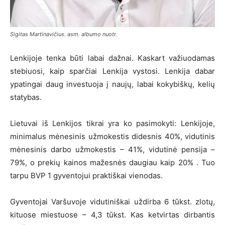
Sigitas Martinavičius. asm. albumo nuotr.
Lenkijoje tenka būti labai dažnai. Kaskart važiuodamas
stebiuosi, kaip sparčiai Lenkija vystosi. Lenkija dabar
ypatingai daug investuoja į naujų, labai kokybiškų, kelių
statybas.
Lietuvai iš Lenkijos tikrai yra ko pasimokyti: Lenkijoje,
minimalus mėnesinis užmokestis didesnis 40%, vidutinis
mėnesinis darbo užmokestis – 41%, vidutinė pensija –
79%, o prekių kainos mažesnės daugiau kaip 20% . Tuo
tarpu BVP 1 gyventojui praktiškai vienodas.
Gyventojai Varšuvoje vidutiniškai uždirba 6 tūkst. zlotų,
kituose miestuose – 4,3 tūkst. Kas ketvirtas dirbantis