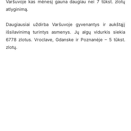
Varšuvoje kas mėnesį gauna daugiau nei 7 tūkst. zlotų
atlyginimą.
Daugiausiai uždirba Varšuvoje gyvenantys ir aukštąjį
išsilavinimą turintys asmenys. Jų algų vidurkis siekia
6778 zlotus. Vroclave, Gdanske ir Poznanėje – 5 tūkst.
zlotų.