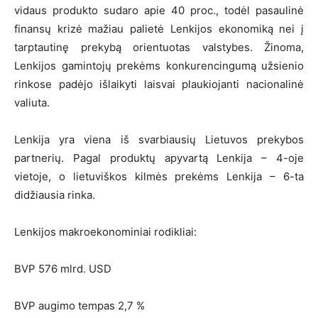
vidaus produkto sudaro apie 40 proc., todėl pasaulinė
finansų krizė mažiau palietė Lenkijos ekonomiką nei į
tarptautinę prekybą orientuotas valstybes. Žinoma,
Lenkijos gamintojų prekėms konkurencingumą užsienio
rinkose padėjo išlaikyti laisvai plaukiojanti nacionalinė
valiuta.
Lenkija yra viena iš svarbiausių Lietuvos prekybos
partnerių. Pagal produktų apyvartą Lenkija – 4-oje
vietoje, o lietuviškos kilmės prekėms Lenkija – 6-ta
didžiausia rinka.
Lenkijos makroekonominiai rodikliai:
BVP 576 mlrd. USD
BVP augimo tempas 2,7 %