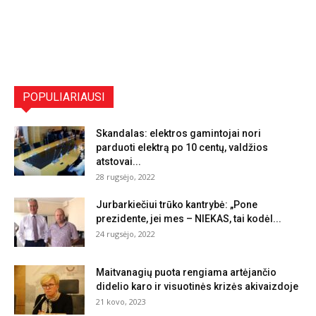
POPULIARIAUSI
Skandalas: elektros gamintojai nori
parduoti elektrą po 10 centų, valdžios
atstovai...
28 rugsėjo, 2022
Jurbarkiečiui trūko kantrybė: „Pone
prezidente, jei mes – NIEKAS, tai kodėl...
24 rugsėjo, 2022
Maitvanagių puota rengiama artėjančio
didelio karo ir visuotinės krizės akivaizdoje
21 kovo, 2023