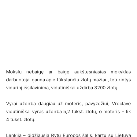
Mokslų nebaigę ar baigę aukštesniąsias mokyklas
darbuotojai gauna apie tūkstančiu zlotų mažiau, teturintys
vidurinį išsilavinimą, vidutiniškai uždirba 3200 zlotų.
Vyrai uždirba daugiau už moteris, pavyzdžiui, Vroclave
vidutiniškai vyras uždirba 5,2 tūkst. zlotų, o moteris – tik
4 tūkst. zlotų.
Lenkija – didžiausia Rytų Europos šalis, kartu su Lietuva