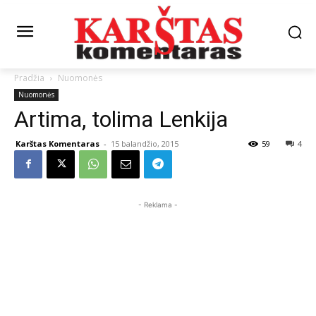
Pradžia
Nuomonės
Nuomonės
Artima, tolima Lenkija
Karštas Komentaras
-
15 balandžio, 2015
59
4
- Reklama -