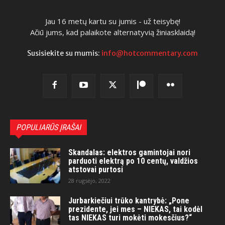
Jau 16 metų kartu su jumis - už teisybę!
Ačiū jums, kad palaikote alternatyvią žiniasklaidą!
Susisiekite su mumis:
info@hotcommentary.com
POPULIARŪS ĮRAŠAI
Skandalas: elektros gamintojai nori
parduoti elektrą po 10 centų, valdžios
atstovai purtosi
28 rugsėjo, 2022
Jurbarkiečiui trūko kantrybė: „Pone
prezidente, jei mes – NIEKAS, tai kodėl
tas NIEKAS turi mokėti mokesčius?“