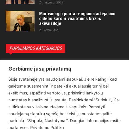
24 rugsėjo, 2022
Maitvanagių puota rengiama artėjančio
didelio karo ir visuotinės krizės
akivaizdoje
21 kovo, 2023
POPULIARIOS KATEGORIJOS
Politika
3281
Gerbiame jūsų privatumą
Nuomonės
2174
Šioje svetainėje yra naudojami slapukai. Jie reikalingi, kad
Teisėsauga
1497
galėtume suasmeninti ir pateikti aktualiausią turinį bei
Aktualu
1373
skelbimus, atpažinti vartotojus, prisiminti lankytojų
Lietuva
619
nuostatas ir analizuoti jų srautą. Pasirinkdami "Sutinku", jūs
sutinkate su visais naudojamais slapukais. Pamatyti
Pasaulis
560
naudojamų slapukų sąrašą bei keisti jų nuostatas galite
Статьи на русском
282
pasirinkę "Slapukų Nustatymai". Daugiau informacijos rasite
Articles in english
160
puslapyje .
Privatumo Politika