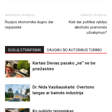
Ankstesnis straipsnis
Sekantis straipsnis
Rusijos ekonomika dugno dar
Kiek dar politikai vykdys
nepasiekė
alkoholio pramonės
užsakymus?
SUSIJĘ STRAIPSNIAI
DAUGIAU ŠIO AUTORIAUS TURINIO
Kartais Dievas pasako „ne“ ne be
priežasties
Dr. Nida Vasiliauskaitė. Overtono
langas ar baimės industrija
Ko nuliūdo teisininkas