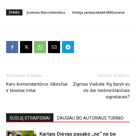
ŽYMĖS
Justinas Marcinkevičius
Vitalija Jankauskaitė Milčiuvienė
Ankstesnis straipsnis
Sekantis straipsnis
Karo komendantūros: lūkesčiai
Zigmas Vaišvila. Ką daryti su
ir teisiniai mitai
vis dar neišmirštančiais
signatarais?
SUSIJĘ STRAIPSNIAI
DAUGIAU ŠIO AUTORIAUS TURINIO
Kartais Dievas pasako „ne“ ne be