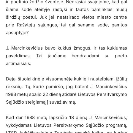
ir poetinio žodžio šventėje. Nedrąsiai svajojome, kad gal
šiame sode ateityje rastųsi ir tautos paminklas mūsų
širdžių poetui. Juk jei neatsirado vietos miesto centre
prie Rašytojų sąjungos, tai gal sename sode, gamtos
apsuptyje?
J. Marcinkevičius buvo kuklus žmogus. Ir tas kuklumas
paveldimas. Tai jaučiame bendraudami su poeto
artimaisiais.
Deja, šiuolaikinėje visuomenėje kuklieji nustelbiami įžūlių
rėksnių. Tų, kurie pamiršo, jog būtent J. Marcinkevičius
1988 metų spalio 22 dieną atidarė Lietuvos Persitvarkymo
Sąjūdžio steigiamąjį suvažiavimą.
Kad dar 1988 metų lapkričio 18 dieną J. Marcinkevičius,
vykdydamas Lietuvos Persitvarkymo Sąjūdžio programą,
LTSR Aukščiausiojoje Taryboje pasakė kalbą, po kurios