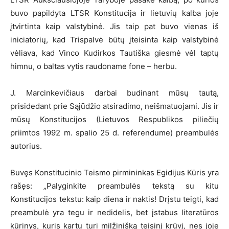
buvo papildyta LTSR Konstitucija ir lietuvių kalba joje
įtvirtinta kaip valstybinė. Jis taip pat buvo vienas iš
iniciatorių, kad Trispalvė būtų įteisinta kaip valstybinė
vėliava, kad Vinco Kudirkos Tautiška giesmė vėl taptų
himnu, o baltas vytis raudoname fone – herbu.
J. Marcinkevičiaus darbai budinant mūsų tautą,
prisidedant prie Sąjūdžio atsiradimo, neišmatuojami. Jis ir
mūsų Konstitucijos (Lietuvos Respublikos piliečių
priimtos 1992 m. spalio 25 d. referendume) preambulės
autorius.
Buvęs Konstitucinio Teismo pirmininkas Egidijus Kūris yra
rašęs: „Palyginkite preambulės tekstą su kitu
Konstitucijos tekstu: kaip diena ir naktis! Drįstu teigti, kad
preambulė yra tegu ir nedidelis, bet įstabus literatūros
kūrinys, kuris kartu turi milžinišką teisinį krūvį, nes joje