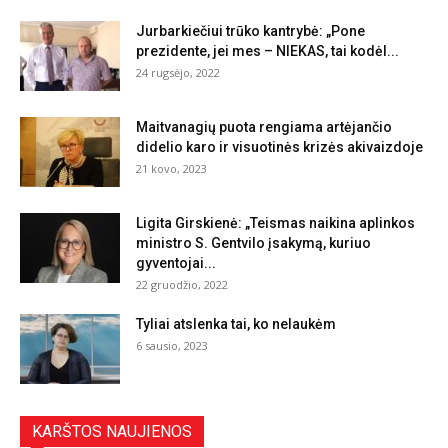
Jurbarkiečiui trūko kantrybė: „Pone
prezidente, jei mes – NIEKAS, tai kodėl...
24 rugsėjo, 2022
Maitvanagių puota rengiama artėjančio
didelio karo ir visuotinės krizės akivaizdoje
21 kovo, 2023
Ligita Girskienė: „Teismas naikina aplinkos
ministro S. Gentvilo įsakymą, kuriuo
gyventojai...
22 gruodžio, 2022
Tyliai atslenka tai, ko nelaukėm
6 sausio, 2023
KARŠTOS NAUJIENOS