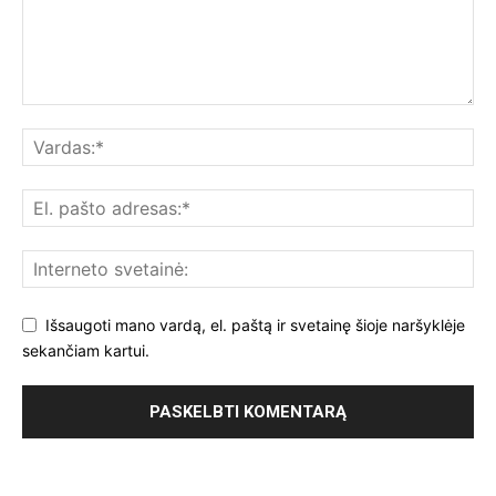
Išsaugoti mano vardą, el. paštą ir svetainę šioje naršyklėje
sekančiam kartui.