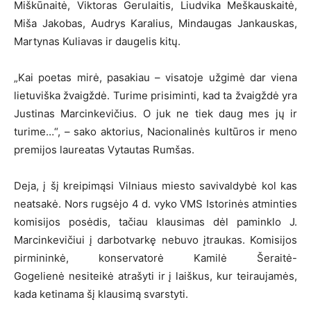
Miškūnaitė, Viktoras Gerulaitis, Liudvika Meškauskaitė,
Miša Jakobas, Audrys Karalius, Mindaugas Jankauskas,
Martynas Kuliavas ir daugelis kitų.
„Kai poetas mirė, pasakiau – visatoje užgimė dar viena
lietuviška žvaigždė. Turime prisiminti, kad ta žvaigždė yra
Justinas Marcinkevičius. O juk ne tiek daug mes jų ir
turime…“, – sako aktorius, Nacionalinės kultūros ir meno
premijos laureatas Vytautas Rumšas.
Deja, į šį kreipimąsi Vilniaus miesto savivaldybė kol kas
neatsakė. Nors rugsėjo 4 d. vyko VMS Istorinės atminties
komisijos posėdis, tačiau klausimas dėl paminklo J.
Marcinkevičiui į darbotvarkę nebuvo įtraukas. Komisijos
pirmininkė, konservatorė Kamilė Šeraitė-
Gogelienė nesiteikė atrašyti ir į laiškus, kur teiraujamės,
kada ketinama šį klausimą svarstyti.