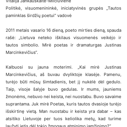
Vitalija Jankauskaitė-Milčiuvienė
Politikė, visuomenininkė, iniciatyvinės grupės „Tautos
paminklas širdžių poetui“ vadovė
2011 metais vasario 16 dieną, poeto mirties dieną, spauda
rašė: „Lietuva neteko iškilaus visuomenės veikėjo ir
tautos simbolio. Mirė poetas ir dramaturgas Justinas
Marcinkevičius“.
Kalbuosi su jauna moterimi. „Kai mirė Justinas
Marcinkevičius, aš buvau dvyliktoje klasėje. Pamenu,
turėjo būti mūsų šimtadienis, bet jį nukėlė dėl gedulo.
Taip, visoje šalyje buvo gedulas. Ir mums, jauniems
žmonėms, nebuvo nei keista, nei nuostabu. Buvo savaime
suprantama. Juk mirė Poetas, kuris tautos dvasioje turėjo
išskirtinę vietą. Man nuostabu ir keista yra dabar – kas
atsitiko Lietuvoje per tuos keliolika metų, kad turime
laužyti ietis dėl tokio žmogaus atminimo įamžinimo?“