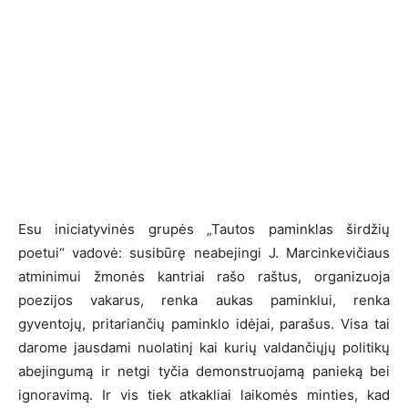
Esu iniciatyvinės grupės „Tautos paminklas širdžių
poetui“ vadovė: susibūrę neabejingi J. Marcinkevičiaus
atminimui žmonės kantriai rašo raštus, organizuoja
poezijos vakarus, renka aukas paminklui, renka
gyventojų, pritariančių paminklo idėjai, parašus. Visa tai
darome jausdami nuolatinį kai kurių valdančiųjų politikų
abejingumą ir netgi tyčia demonstruojamą panieką bei
ignoravimą. Ir vis tiek atkakliai laikomės minties, kad