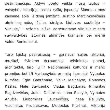
dešimtmečiais. Aktyvi poeto veikla mūsų tautos ir
valstybės istorijoje paliko ryškų įspaudą. Šiandien mes
kalbame apie leidimą įamžinti Justino Marcinkevičiaus
atminimą mūsų šalies širdyje, Lietuvos sostinėje –
Vilniuje,“ – rašoma laiške, adresuotame Vilniaus miesto
savivaldybės Istorinės atminties komisijai bei merui
Valdui Benkunskui.
Tarp laišką pasirašiusių – garsiausi šalies aktoriai,
muzikai, švietimo darbuotojai, teisininkai, poetai,
architektai, tarp jų ir Nacionalinės kultūros ir meno
premijos bei LR Vyriausybės premijų laureatai: Vytautas
Rumšas, Eglė Gabrėnaitė, Vaiva Mainelytė, Rolandas
Kazlas, Nelė Savičenko, Vladas Bagdonas, Rimantas
Bagdzevičius, Julius Dautartas, Ilona Balsytė, Vytautas
Anužis, Liubomiras Laucevičius, Inesa Paliulytė,
Vladimiras Prudnikovas, Modestas Pitrėnas, Viktorija