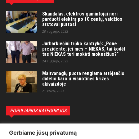
Skandalas: elektros gamintojai nori
parduoti elektrą po 10 centų, valdžios
atstovai purtosi
28 rugsėjo, 2022
Jurbarkiečiui trūko kantrybė: „Pone
prezidente, jei mes – NIEKAS, tai kodėl
tas NIEKAS turi mokėti mokesčius?“
24 rugsėjo, 2022
Maitvanagių puota rengiama artėjančio
didelio karo ir visuotinės krizės
akivaizdoje
21 kovo, 2023
POPULIARIOS KATEGORIJOS
Politika
3281
Gerbiame jūsų privatumą
Nuomonės
2174