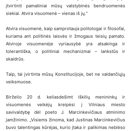
įtvirtinti pamatiniai mūsų valstybinės bendruomenės
siekiai. Atvira visuomenė – vienas iš jų.“
Atvira visuomenė, kaip samprotauja politologai ir filosofai,
kuriama ant politinės laisvės ir žmogaus teisių pamato.
Atviroje visuomenėje vyriausybė yra atsakinga ir
tolerantiška, o politiniai mechanizmai – lankstūs ir
skaidrūs.
Taip, tai įvirtinta mūsų Konstitucijoje, bet ne valdančiųjų
veiksmuose.
Birželio 20 d. keliasdešimt iškilių menininkų ir
visuomenės veikėjų kreipėsi į Vilniaus miesto
savivaldybę dėl poeto J. Marcinkevičiaus atminimo
įamžinimo. „Visiems žinoma, kad Justinas Marcinkevičius
buvo talentingas kūrėjas, kurio įtaka ir palikimas neblėso