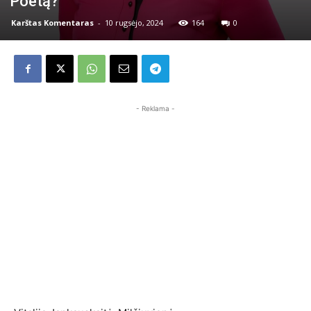
Poetą?
Karštas Komentaras
-
10 rugsėjo, 2024
164
0
- Reklama -