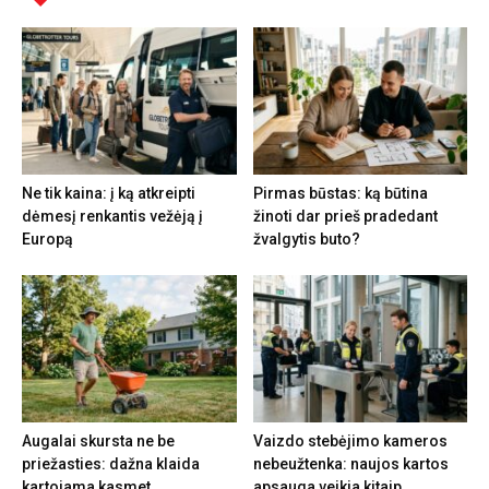
Ne tik kaina: į ką atkreipti
Pirmas būstas: ką būtina
dėmesį renkantis vežėją į
žinoti dar prieš pradedant
Europą
žvalgytis buto?
Augalai skursta ne be
Vaizdo stebėjimo kameros
priežasties: dažna klaida
nebeužtenka: naujos kartos
kartojama kasmet
apsauga veikia kitaip