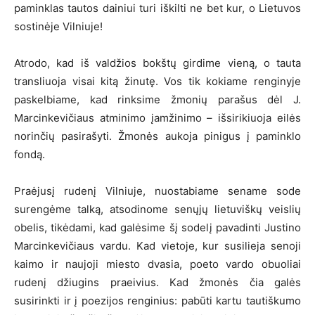
paminklas tautos dainiui turi iškilti ne bet kur, o Lietuvos
sostinėje Vilniuje!
Atrodo, kad iš valdžios bokštų girdime vieną, o tauta
transliuoja visai kitą žinutę. Vos tik kokiame renginyje
paskelbiame, kad rinksime žmonių parašus dėl J.
Marcinkevičiaus atminimo įamžinimo – išsirikiuoja eilės
norinčių pasirašyti. Žmonės aukoja pinigus į paminklo
fondą.
Praėjusį rudenį Vilniuje, nuostabiame sename sode
surengėme talką, atsodinome senųjų lietuviškų veislių
obelis, tikėdami, kad galėsime šį sodelį pavadinti Justino
Marcinkevičiaus vardu. Kad vietoje, kur susilieja senoji
kaimo ir naujoji miesto dvasia, poeto vardo obuoliai
rudenį džiugins praeivius. Kad žmonės čia galės
susirinkti ir į poezijos renginius: pabūti kartu tautiškumo