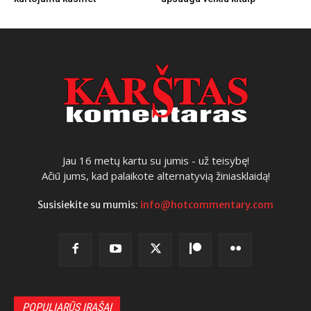
Jau 16 metų kartu su jumis - už teisybę!
Ačiū jums, kad palaikote alternatyvią žiniasklaidą!
Susisiekite su mumis:
info@hotcommentary.com
POPULIARŪS ĮRAŠAI