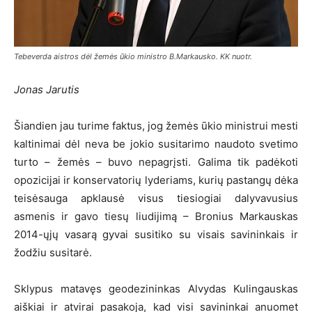
Tebeverda aistros dėl žemės ūkio ministro B.Markausko. KK nuotr.
Jonas Jarutis
Šiandien jau turime faktus, jog žemės ūkio ministrui mesti
kaltinimai dėl neva be jokio susitarimo naudoto svetimo
turto – žemės – buvo nepagrįsti. Galima tik padėkoti
opozicijai ir konservatorių lyderiams, kurių pastangų dėka
teisėsauga apklausė visus tiesiogiai dalyvavusius
asmenis ir gavo tiesų liudijimą – Bronius Markauskas
2014-ųjų vasarą gyvai susitiko su visais savininkais ir
žodžiu susitarė.
Sklypus matavęs geodezininkas Alvydas Kulingauskas
aiškiai ir atvirai pasakoja, kad visi savininkai anuomet