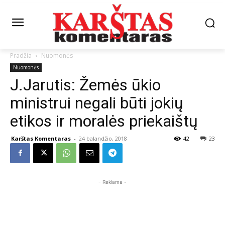
Pradžia
Nuomonės
Nuomonės
J.Jarutis: Žemės ūkio
ministrui negali būti jokių
etikos ir moralės priekaištų
Karštas Komentaras
-
24 balandžio, 2018
42
23
- Reklama -