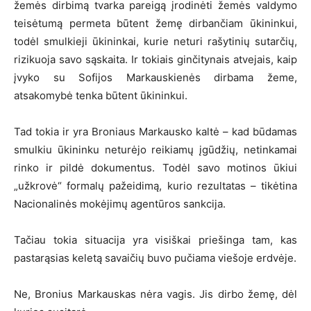
žemės dirbimą tvarka pareigą įrodinėti žemės valdymo
teisėtumą permeta būtent žemę dirbančiam ūkininkui,
todėl smulkieji ūkininkai, kurie neturi rašytinių sutarčių,
rizikuoja savo sąskaita. Ir tokiais ginčitynais atvejais, kaip
įvyko su Sofijos Markauskienės dirbama žeme,
atsakomybė tenka būtent ūkininkui.
Tad tokia ir yra Broniaus Markausko kaltė – kad būdamas
smulkiu ūkininku neturėjo reikiamų įgūdžių, netinkamai
rinko ir pildė dokumentus. Todėl savo motinos ūkiui
„užkrovė“ formalų pažeidimą, kurio rezultatas – tikėtina
Nacionalinės mokėjimų agentūros sankcija.
Tačiau tokia situacija yra visiškai priešinga tam, kas
pastarąsias keletą savaičių buvo pučiama viešoje erdvėje.
Ne, Bronius Markauskas nėra vagis. Jis dirbo žemę, dėl