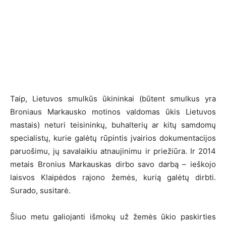
Taip, Lietuvos smulkūs ūkininkai (būtent smulkus yra
Broniaus Markausko motinos valdomas ūkis Lietuvos
mastais) neturi teisininkų, buhalterių ar kitų samdomų
specialistų, kurie galėtų rūpintis įvairios dokumentacijos
paruošimu, jų savalaikiu atnaujinimu ir priežiūra. Ir 2014
metais Bronius Markauskas dirbo savo darbą – ieškojo
laisvos Klaipėdos rajono žemės, kurią galėtų dirbti.
Surado, susitarė.
Šiuo metu galiojanti išmokų už žemės ūkio paskirties