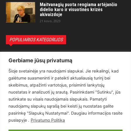
Maitvanagių puota rengiama artėjančio
didelio karo ir visuotinės krizės
akivaizdoje
21 kovo, 2023
POPULIARIOS KATEGORIJOS
Politika
3281
Gerbiame jūsų privatumą
Nuomonės
2174
Šioje svetainėje yra naudojami slapukai. Jie reikalingi, kad
Teisėsauga
1497
galėtume suasmeninti ir pateikti aktualiausią turinį bei
Aktualu
1373
skelbimus, atpažinti vartotojus, prisiminti lankytojų
Lietuva
619
nuostatas ir analizuoti jų srautą. Pasirinkdami "Sutinku", jūs
sutinkate su visais naudojamais slapukais. Pamatyti
Pasaulis
560
naudojamų slapukų sąrašą bei keisti jų nuostatas galite
Статьи на русском
282
pasirinkę "Slapukų Nustatymai". Daugiau informacijos rasite
Articles in english
160
puslapyje .
Privatumo Politika
Muzika
116