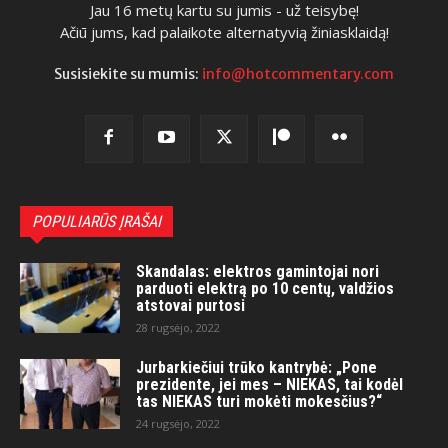
Jau 16 metų kartu su jumis - už teisybę!
Ačiū jums, kad palaikote alternatyvią žiniasklaidą!
Susisiekite su mumis:
info@hotcommentary.com
POPULIARŪS ĮRAŠAI
Skandalas: elektros gamintojai nori
parduoti elektrą po 10 centų, valdžios
atstovai purtosi
28 rugsėjo, 2022
Jurbarkiečiui trūko kantrybė: „Pone
prezidente, jei mes – NIEKAS, tai kodėl
tas NIEKAS turi mokėti mokesčius?“
24 rugsėjo, 2022