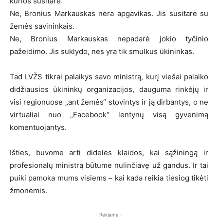
kurios susitarė.
Ne, Bronius Markauskas nėra apgavikas. Jis susitarė su
žemės savininkais.
Ne, Bronius Markauskas nepadarė jokio tyčinio
pažeidimo. Jis suklydo, nes yra tik smulkus ūkininkas.
Tad LVŽS tikrai palaikys savo ministrą, kurį viešai palaiko
didžiausios ūkininkų organizacijos, dauguma rinkėjų ir
visi regionuose „ant žemės“ stovintys ir ją dirbantys, o ne
virtualiai nuo „Facebook“ lentynų visą gyvenimą
komentuojantys.
Išties, buvome arti didelės klaidos, kai sąžiningą ir
profesionalų ministrą būtume nulinčiavę už gandus. Ir tai
puiki pamoka mums visiems – kai kada reikia tiesiog tikėti
žmonėmis.
- Reklama -