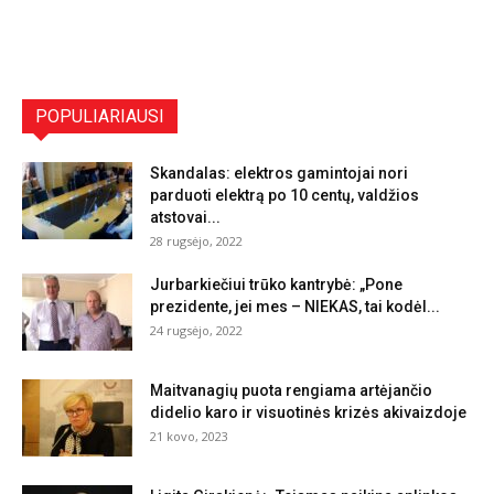
POPULIARIAUSI
Skandalas: elektros gamintojai nori
parduoti elektrą po 10 centų, valdžios
atstovai...
28 rugsėjo, 2022
Jurbarkiečiui trūko kantrybė: „Pone
prezidente, jei mes – NIEKAS, tai kodėl...
24 rugsėjo, 2022
Maitvanagių puota rengiama artėjančio
didelio karo ir visuotinės krizės akivaizdoje
21 kovo, 2023