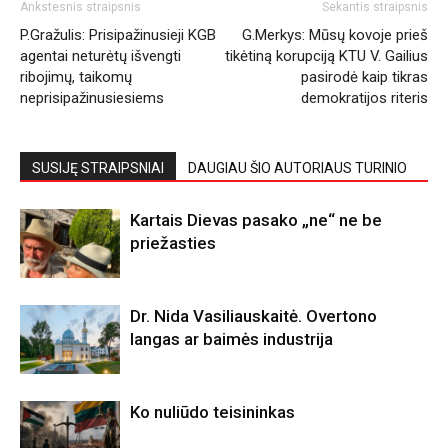
Ankstesnis straipsnis
Sekantis straipsnis
P.Gražulis: Prisipažinusieji KGB
G.Merkys: Mūsų kovoje prieš
agentai neturėtų išvengti
tikėtiną korupciją KTU V. Gailius
ribojimų, taikomų
pasirodė kaip tikras
neprisipažinusiesiems
demokratijos riteris
SUSIJĘ STRAIPSNIAI
DAUGIAU ŠIO AUTORIAUS TURINIO
Kartais Dievas pasako „ne“ ne be
priežasties
Dr. Nida Vasiliauskaitė. Overtono
langas ar baimės industrija
Ko nuliūdo teisininkas