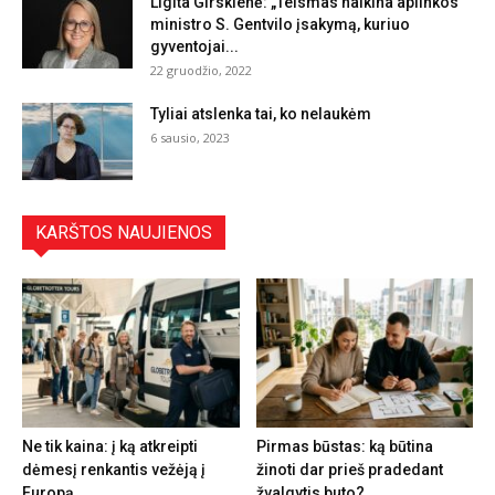
Ligita Girskienė: „Teismas naikina aplinkos
ministro S. Gentvilo įsakymą, kuriuo
gyventojai...
22 gruodžio, 2022
Tyliai atslenka tai, ko nelaukėm
6 sausio, 2023
KARŠTOS NAUJIENOS
Ne tik kaina: į ką atkreipti
Pirmas būstas: ką būtina
dėmesį renkantis vežėją į
žinoti dar prieš pradedant
Europą
žvalgytis buto?