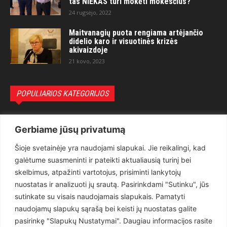
tas NIEKAS turi mokėti mokesčius?“
24 rugsėjo, 2022
Maitvanagių puota rengiama artėjančio
didelio karo ir visuotinės krizės
akivaizdoje
21 kovo, 2023
POPULIARIOS KATEGORIJOS
Politika
3281
Gerbiame jūsų privatumą
Nuomonės
2174
Šioje svetainėje yra naudojami slapukai. Jie reikalingi, kad
Teisėsauga
1497
galėtume suasmeninti ir pateikti aktualiausią turinį bei
Aktualu
1373
skelbimus, atpažinti vartotojus, prisiminti lankytojų
Lietuva
619
nuostatas ir analizuoti jų srautą. Pasirinkdami "Sutinku", jūs
sutinkate su visais naudojamais slapukais. Pamatyti
Pasaulis
560
naudojamų slapukų sąrašą bei keisti jų nuostatas galite
Статьи на русском
282
pasirinkę "Slapukų Nustatymai". Daugiau informacijos rasite