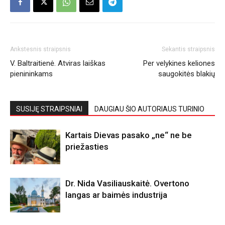
Ankstesnis straipsnis
Sekantis straipsnis
V. Baltraitienė. Atviras laiškas
Per velykines keliones
pienininkams
saugokitės blakių
SUSIJĘ STRAIPSNIAI
DAUGIAU ŠIO AUTORIAUS TURINIO
Kartais Dievas pasako „ne“ ne be
priežasties
Dr. Nida Vasiliauskaitė. Overtono
langas ar baimės industrija