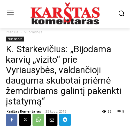
Pradžia
Nuomonės
Nuomonės
K. Starkevičius: „Bijodama
karvių „vizito“ prie
Vyriausybės, valdančioji
dauguma skubotai priėmė
žemdirbiams galintį pakenkti
įstatymą“
Karštas Komentaras
-
25 kovo, 2016
36
8