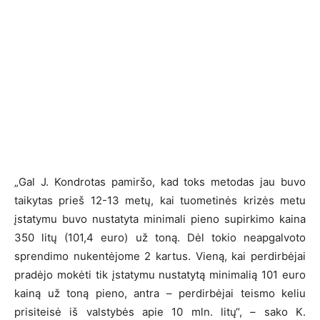
„Gal J. Kondrotas pamiršo, kad toks metodas jau buvo
taikytas prieš 12-13 metų, kai tuometinės krizės metu
įstatymu buvo nustatyta minimali pieno supirkimo kaina
350 litų (101,4 euro) už toną. Dėl tokio neapgalvoto
sprendimo nukentėjome 2 kartus. Vieną, kai perdirbėjai
pradėjo mokėti tik įstatymu nustatytą minimalią 101 euro
kainą už toną pieno, antra – perdirbėjai teismo keliu
prisiteisė iš valstybės apie 10 mln. litų“, – sako K.