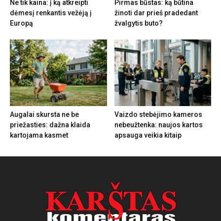
Ne tik kaina: į ką atkreipti
Pirmas būstas: ką būtina
dėmesį renkantis vežėją į
žinoti dar prieš pradedant
Europą
žvalgytis buto?
Augalai skursta ne be
Vaizdo stebėjimo kameros
priežasties: dažna klaida
nebeužtenka: naujos kartos
kartojama kasmet
apsauga veikia kitaip