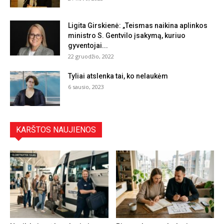
Ligita Girskienė: „Teismas naikina aplinkos
ministro S. Gentvilo įsakymą, kuriuo
gyventojai...
22 gruodžio, 2022
Tyliai atslenka tai, ko nelaukėm
6 sausio, 2023
KARŠTOS NAUJIENOS