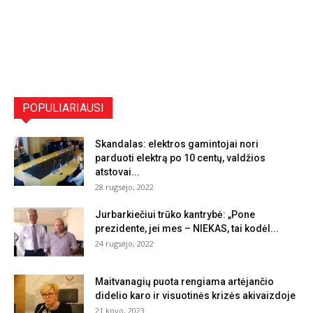
POPULIARIAUSI
Skandalas: elektros gamintojai nori
parduoti elektrą po 10 centų, valdžios
atstovai...
28 rugsėjo, 2022
Jurbarkiečiui trūko kantrybė: „Pone
prezidente, jei mes – NIEKAS, tai kodėl...
24 rugsėjo, 2022
Maitvanagių puota rengiama artėjančio
didelio karo ir visuotinės krizės akivaizdoje
21 kovo, 2023