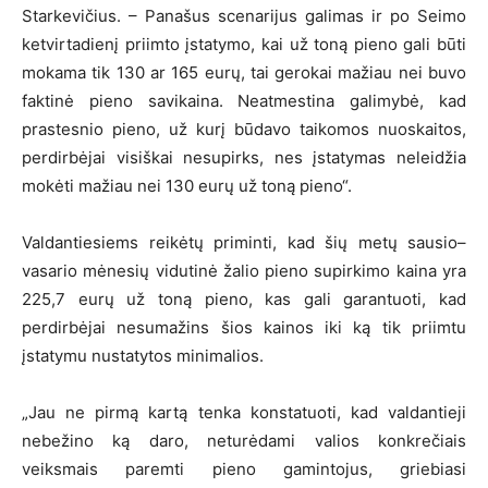
Starkevičius. – Panašus scenarijus galimas ir po Seimo
ketvirtadienį priimto įstatymo, kai už toną pieno gali būti
mokama tik 130 ar 165 eurų, tai gerokai mažiau nei buvo
faktinė pieno savikaina. Neatmestina galimybė, kad
prastesnio pieno, už kurį būdavo taikomos nuoskaitos,
perdirbėjai visiškai nesupirks, nes įstatymas neleidžia
mokėti mažiau nei 130 eurų už toną pieno“.
Valdantiesiems reikėtų priminti, kad šių metų sausio–
vasario mėnesių vidutinė žalio pieno supirkimo kaina yra
225,7 eurų už toną pieno, kas gali garantuoti, kad
perdirbėjai nesumažins šios kainos iki ką tik priimtu
įstatymu nustatytos minimalios.
„Jau ne pirmą kartą tenka konstatuoti, kad valdantieji
nebežino ką daro, neturėdami valios konkrečiais
veiksmais paremti pieno gamintojus, griebiasi