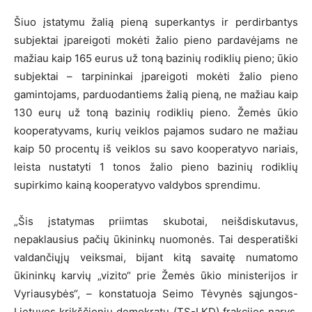
Šiuo įstatymu žalią pieną superkantys ir perdirbantys
subjektai įpareigoti mokėti žalio pieno pardavėjams ne
mažiau kaip 165 eurus už toną bazinių rodiklių pieno; ūkio
subjektai – tarpininkai įpareigoti mokėti žalio pieno
gamintojams, parduodantiems žalią pieną, ne mažiau kaip
130 eurų už toną bazinių rodiklių pieno. Žemės ūkio
kooperatyvams, kurių veiklos pajamos sudaro ne mažiau
kaip 50 procentų iš veiklos su savo kooperatyvo nariais,
leista nustatyti 1 tonos žalio pieno bazinių rodiklių
supirkimo kainą kooperatyvo valdybos sprendimu.
„Šis įstatymas priimtas skubotai, neišdiskutavus,
nepaklausius pačių ūkininkų nuomonės. Tai desperatiški
valdančiųjų veiksmai, bijant kitą savaitę numatomo
ūkininkų karvių „vizito“ prie Žemės ūkio ministerijos ir
Vyriausybės“, – konstatuoja Seimo Tėvynės sąjungos-
Lietuvos krikščionių demokratų (TS-LKD) frakcijos narys,