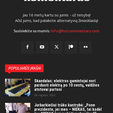
Jau 16 metų kartu su jumis - už teisybę!
Ačiū jums, kad palaikote alternatyvią žiniasklaidą!
Susisiekite su mumis:
info@hotcommentary.com
POPULIARŪS ĮRAŠAI
Skandalas: elektros gamintojai nori
parduoti elektrą po 10 centų, valdžios
atstovai purtosi
28 rugsėjo, 2022
Jurbarkiečiui trūko kantrybė: „Pone
prezidente, jei mes – NIEKAS, tai kodėl