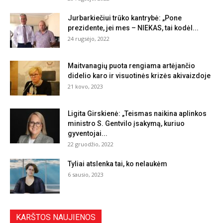
Jurbarkiečiui trūko kantrybė: „Pone
prezidente, jei mes – NIEKAS, tai kodėl...
24 rugsėjo, 2022
Maitvanagių puota rengiama artėjančio
didelio karo ir visuotinės krizės akivaizdoje
21 kovo, 2023
Ligita Girskienė: „Teismas naikina aplinkos
ministro S. Gentvilo įsakymą, kuriuo
gyventojai...
22 gruodžio, 2022
Tyliai atslenka tai, ko nelaukėm
6 sausio, 2023
KARŠTOS NAUJIENOS