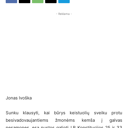
- Reklama -
Jonas Ivoška
Sunku klausyti, kai būrys keistuolių sveiku protu
besivadovaujantiems žmonėms kemša į galvas
nesąmones, esą nustos galioti LR Konstitucijos 25 ir 33