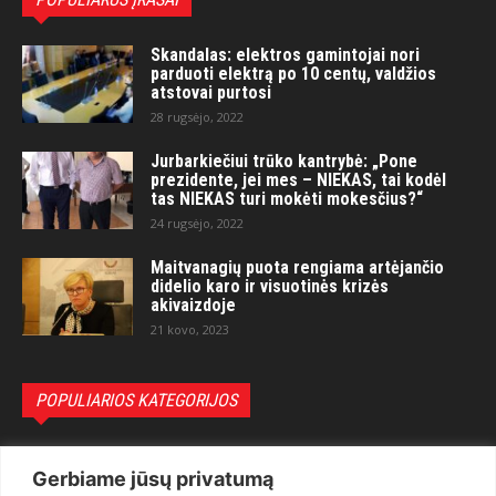
Skandalas: elektros gamintojai nori
parduoti elektrą po 10 centų, valdžios
atstovai purtosi
28 rugsėjo, 2022
Jurbarkiečiui trūko kantrybė: „Pone
prezidente, jei mes – NIEKAS, tai kodėl
tas NIEKAS turi mokėti mokesčius?“
24 rugsėjo, 2022
Maitvanagių puota rengiama artėjančio
didelio karo ir visuotinės krizės
akivaizdoje
21 kovo, 2023
POPULIARIOS KATEGORIJOS
Politika
3281
Gerbiame jūsų privatumą
Nuomonės
2174