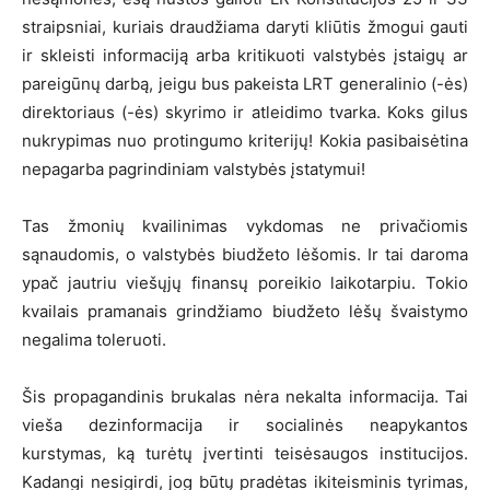
straipsniai, kuriais draudžiama daryti kliūtis žmogui gauti
ir skleisti informaciją arba kritikuoti valstybės įstaigų ar
pareigūnų darbą, jeigu bus pakeista LRT generalinio (-ės)
direktoriaus (-ės) skyrimo ir atleidimo tvarka. Koks gilus
nukrypimas nuo protingumo kriterijų! Kokia pasibaisėtina
nepagarba pagrindiniam valstybės įstatymui!
Tas žmonių kvailinimas vykdomas ne privačiomis
sąnaudomis, o valstybės biudžeto lėšomis. Ir tai daroma
ypač jautriu viešųjų finansų poreikio laikotarpiu. Tokio
kvailais pramanais grindžiamo biudžeto lėšų švaistymo
negalima toleruoti.
Šis propagandinis brukalas nėra nekalta informacija. Tai
vieša dezinformacija ir socialinės neapykantos
kurstymas, ką turėtų įvertinti teisėsaugos institucijos.
Kadangi nesigirdi, jog būtų pradėtas ikiteisminis tyrimas,