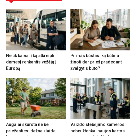
Ne tik kaina: į ką atkreipti
Pirmas būstas: ką būtina
dėmesį renkantis vežėją į
žinoti dar prieš pradedant
Europą
žvalgytis buto?
Augalai skursta ne be
Vaizdo stebėjimo kameros
priežasties: dažna klaida
nebeužtenka: naujos kartos