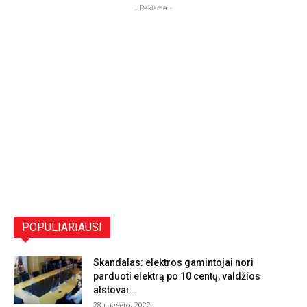
- Reklama -
POPULIARIAUSI
Skandalas: elektros gamintojai nori
parduoti elektrą po 10 centų, valdžios
atstovai...
28 rugsėjo, 2022