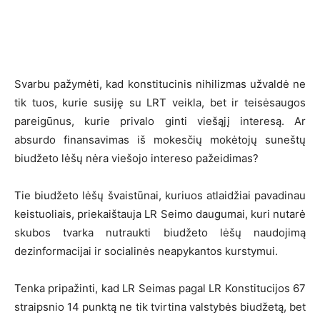
Svarbu pažymėti, kad konstitucinis nihilizmas užvaldė ne
tik tuos, kurie susiję su LRT veikla, bet ir teisėsaugos
pareigūnus, kurie privalo ginti viešąjį interesą. Ar
absurdo finansavimas iš mokesčių mokėtojų suneštų
biudžeto lėšų nėra viešojo intereso pažeidimas?
Tie biudžeto lėšų švaistūnai, kuriuos atlaidžiai pavadinau
keistuoliais, priekaištauja LR Seimo daugumai, kuri nutarė
skubos tvarka nutraukti biudžeto lėšų naudojimą
dezinformacijai ir socialinės neapykantos kurstymui.
Tenka pripažinti, kad LR Seimas pagal LR Konstitucijos 67
straipsnio 14 punktą ne tik tvirtina valstybės biudžetą, bet