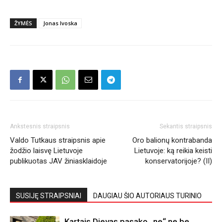
ŽYMĖS
Jonas Ivoska
Ankstesnis straipsnis
Sekantis straipsnis
Valdo Tutkaus straipsnis apie
Oro balionų kontrabanda
žodžio laisvę Lietuvoje
Lietuvoje: ką reikia keisti
publikuotas JAV žiniasklaidoje
konservatorijoje? (II)
SUSIJĘ STRAIPSNIAI
DAUGIAU ŠIO AUTORIAUS TURINIO
Kartais Dievas pasako „ne“ ne be