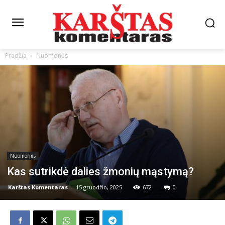
Pradžia
Nuomonės
Nuomonės
Kas sutrikdė dalies žmonių mąstymą?
Karštas Komentaras
-
15 gruodžio, 2025
672
0