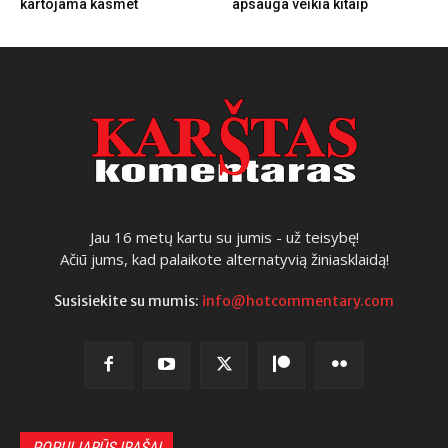
kartojama kasmet
apsauga veikia kitaip
Jau 16 metų kartu su jumis - už teisybę!
Ačiū jums, kad palaikote alternatyvią žiniasklaidą!
Susisiekite su mumis:
info@hotcommentary.com
POPULIARŪS ĮRAŠAI