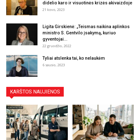
didelio karo ir visuotinės krizės akivaizdoje
21 kovo, 2023
Ligita Girskienė: „Teismas naikina aplinkos
ministro S. Gentvilo įsakymą, kuriuo
gyventojai...
22 gruodžio, 2022
Tyliai atslenka tai, ko nelaukėm
6 sausio, 2023
KARŠTOS NAUJIENOS