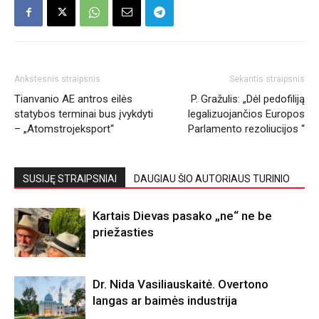
Ankstesnis straipsnis
Sekantis straipsnis
Tianvanio AE antros eilės
P. Gražulis: „Dėl pedofiliją
statybos terminai bus įvykdyti
legalizuojančios Europos
– „Atomstrojeksport“
Parlamento rezoliucijos “
SUSIJĘ STRAIPSNIAI
DAUGIAU ŠIO AUTORIAUS TURINIO
Kartais Dievas pasako „ne“ ne be
priežasties
Dr. Nida Vasiliauskaitė. Overtono
langas ar baimės industrija