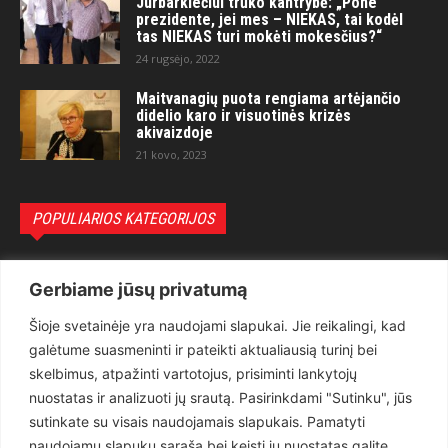
Jurbarkiečiui trūko kantrybė: „Pone
prezidente, jei mes – NIEKAS, tai kodėl
tas NIEKAS turi mokėti mokesčius?“
24 rugsėjo, 2022
Maitvanagių puota rengiama artėjančio
didelio karo ir visuotinės krizės
akivaizdoje
21 kovo, 2023
POPULIARIOS KATEGORIJOS
Politika
3281
Gerbiame jūsų privatumą
Nuomonės
2174
Šioje svetainėje yra naudojami slapukai. Jie reikalingi, kad
Teisėsauga
1497
galėtume suasmeninti ir pateikti aktualiausią turinį bei
Aktualu
1373
skelbimus, atpažinti vartotojus, prisiminti lankytojų
Lietuva
619
nuostatas ir analizuoti jų srautą. Pasirinkdami "Sutinku", jūs
sutinkate su visais naudojamais slapukais. Pamatyti
Pasaulis
560
naudojamų slapukų sąrašą bei keisti jų nuostatas galite