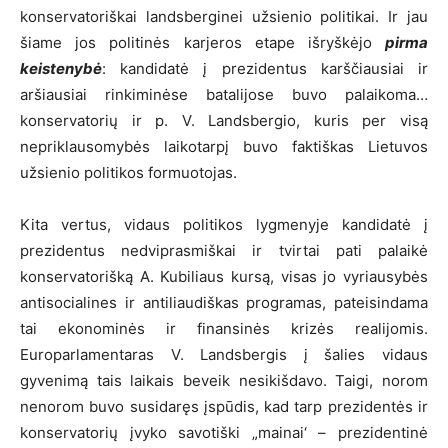
konservatoriškai landsberginei užsienio politikai. Ir jau
šiame jos politinės karjeros etape išryškėjo
pirma
keistenybė
: kandidatė į prezidentus karščiausiai ir
aršiausiai rinkiminėse batalijose buvo palaikoma…
konservatorių ir p. V. Landsbergio, kuris per visą
nepriklausomybės laikotarpį buvo faktiškas Lietuvos
užsienio politikos formuotojas.
Kita vertus, vidaus politikos lygmenyje kandidatė į
prezidentus nedviprasmiškai ir tvirtai pati palaikė
konservatorišką A. Kubiliaus kursą, visas jo vyriausybės
antisocialines ir antiliaudiškas programas, pateisindama
tai ekonominės ir finansinės krizės realijomis.
Europarlamentaras V. Landsbergis į šalies vidaus
gyvenimą tais laikais beveik nesikišdavo. Taigi, norom
nenorom buvo susidaręs įspūdis, kad tarp prezidentės ir
konservatorių įvyko savotiški „mainai‘ – prezidentinė