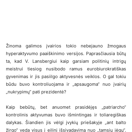
Žinoma galimos įvairios tokio nebejauno žmogaus
hyperaktyvumo paaiškinimo versijos. Paprasčiausia būtų
ta, kad V. Lansbergiui kaip garsiam politinių intrigų
meistrui tiesiog nusibodo ramus eurobiurokratiškas
gyvenimas ir jis pasiilgo aktyvesnės veiklos. O gal tokiu
būdu buvo kontroliuojama ir „apsaugoma“ nuo įvairių
„nukrypimų“ pati prezidentė?
Kaip bebūtų, bet anuomet prasidėjęs „patriarcho“
kontrolinis aktyvumas buvo išmintingas ir toliaregiškas
dalykas. Šiandien jis vėlgi įvykių priešakyje „ant balto
žirgo“ veda visus į eilinį išsivadavimą nuo „tamsių jėgų“.