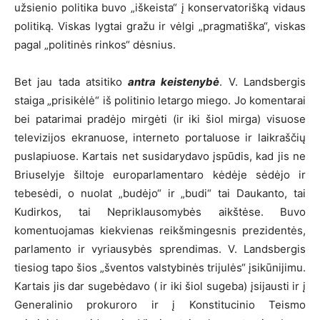
užsienio politika buvo „iškeista“ į konservatorišką vidaus
politiką. Viskas lygtai gražu ir vėlgi „pragmatiška“, viskas
pagal „politinės rinkos“ dėsnius.
Bet jau tada atsitiko
antra keistenybė
. V. Landsbergis
staiga „prisikėlė“ iš politinio letargo miego. Jo komentarai
bei patarimai pradėjo mirgėti (ir iki šiol mirga) visuose
televizijos ekranuose, interneto portaluose ir laikraščių
puslapiuose. Kartais net susidarydavo įspūdis, kad jis ne
Briuselyje šiltoje europarlamentaro kėdėje sėdėjo ir
tebesėdi, o nuolat „budėjo“ ir „budi“ tai Daukanto, tai
Kudirkos, tai Nepriklausomybės aikštėse. Buvo
komentuojamas kiekvienas reikšmingesnis prezidentės,
parlamento ir vyriausybės sprendimas. V. Landsbergis
tiesiog tapo šios „šventos valstybinės trijulės“ įsikūnijimu.
Kartais jis dar sugebėdavo ( ir iki šiol sugeba) įsijausti ir į
Generalinio prokuroro ir į Konstitucinio Teismo