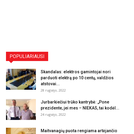
POPULIARIAUSI
Skandalas: elektros gamintojai nori
parduoti elektrą po 10 centų, valdžios
atstovai...
28 rugsėjo, 2022
Jurbarkiečiui trūko kantrybė: „Pone
prezidente, jei mes – NIEKAS, tai kodėl...
24 rugsėjo, 2022
Maitvanagių puota rengiama artėjančio