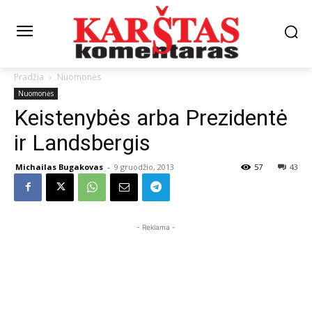
Pradžia
Nuomonės
Nuomonės
Keistenybės arba Prezidentė
ir Landsbergis
Michailas Bugakovas
-
9 gruodžio, 2013
57
43
- Reklama -