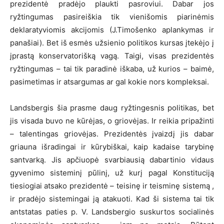
prezidentė pradėjo plaukti pasroviui. Dabar jos
ryžtingumas pasireiškia tik vienišomis piarinėmis
deklaratyviomis akcijomis (J.Timošenko aplankymas ir
panašiai). Bet iš esmės užsienio politikos kursas įtekėjo į
įprastą konservatorišką vagą. Taigi, visas prezidentės
ryžtingumas – tai tik paradinė iškaba, už kurios – baimė,
pasimetimas ir atsargumas ar gal kokie nors kompleksai.
Landsbergis šia prasme daug ryžtingesnis politikas, bet
jis visada buvo ne kūrėjas, o griovėjas. Ir reikia pripažinti
– talentingas griovėjas. Prezidentės įvaizdį jis dabar
griauna išradingai ir kūrybiškai, kaip kadaise tarybinę
santvarką. Jis apčiuopė svarbiausią dabartinio vidaus
gyvenimo sisteminį pūlinį, už kurį pagal Konstituciją
tiesiogiai atsako prezidentė – teisinę ir teisminę sistemą ,
ir pradėjo sistemingai ją atakuoti. Kad ši sistema tai tik
antstatas paties p. V. Landsbergio suskurtos socialinės