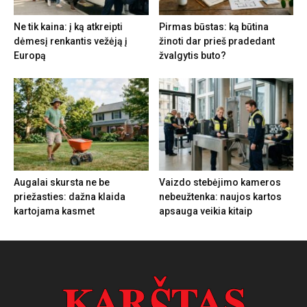
Ne tik kaina: į ką atkreipti
Pirmas būstas: ką būtina
dėmesį renkantis vežėją į
žinoti dar prieš pradedant
Europą
žvalgytis buto?
Augalai skursta ne be
Vaizdo stebėjimo kameros
priežasties: dažna klaida
nebeužtenka: naujos kartos
kartojama kasmet
apsauga veikia kitaip