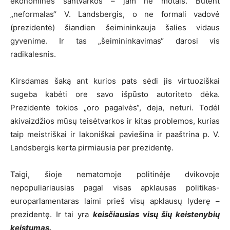
ekonominės santvarkos – jam ne motais. Būtent
„neformalas“ V. Landsbergis, o ne formali vadovė
(prezidentė) šiandien šeimininkauja šalies vidaus
gyvenime. Ir tas „šeimininkavimas“ darosi vis
radikalesnis.
Kirsdamas šaką ant kurios pats sėdi jis virtuoziškai
sugeba kabėti ore savo išpūsto autoriteto dėka.
Prezidentė tokios „oro pagalvės“, deja, neturi. Todėl
akivaizdžios mūsų teisėtvarkos ir kitas problemos, kurias
taip meistriškai ir lakoniškai paviešina ir paaštrina p. V.
Landsbergis kerta pirmiausia per prezidentę.
Taigi, šioje nematomoje politinėje dvikovoje
nepopuliariausias pagal visas apklausas politikas-
europarlamentaras laimi prieš visų apklausų lyderę –
prezidentę. Ir tai yra
keisčiausias visų šių keistenybių
keistumas.