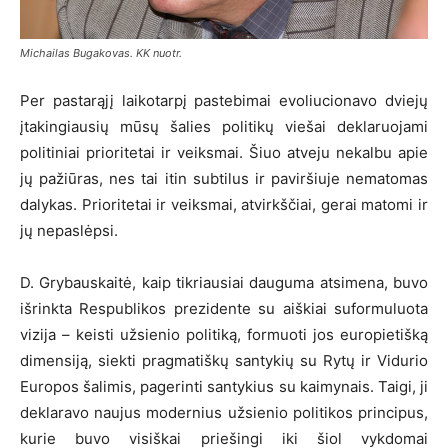
Michailas Bugakovas. KK nuotr.
Per pastarąjį laikotarpį pastebimai evoliucionavo dviejų
įtakingiausių mūsų šalies politikų viešai deklaruojami
politiniai prioritetai ir veiksmai. Šiuo atveju nekalbu apie
jų pažiūras, nes tai itin subtilus ir paviršiuje nematomas
dalykas. Prioritetai ir veiksmai, atvirkščiai, gerai matomi ir
jų nepaslėpsi.
D. Grybauskaitė, kaip tikriausiai dauguma atsimena, buvo
išrinkta Respublikos prezidente su aiškiai suformuluota
vizija – keisti užsienio politiką, formuoti jos europietišką
dimensiją, siekti pragmatiškų santykių su Rytų ir Vidurio
Europos šalimis, pagerinti santykius su kaimynais. Taigi, ji
deklaravo naujus modernius užsienio politikos principus,
kurie buvo visiškai priešingi iki šiol vykdomai