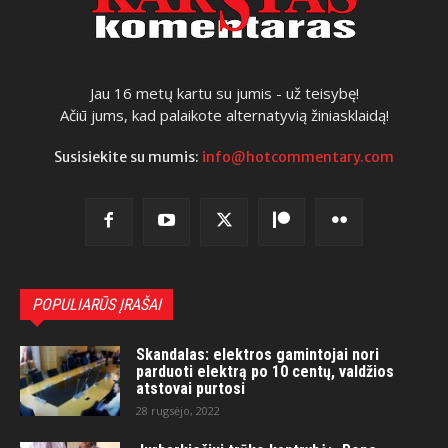
Jau 16 metų kartu su jumis - už teisybę!
Ačiū jums, kad palaikote alternatyvią žiniasklaidą!
Susisiekite su mumis:
info@hotcommentary.com
POPULIARŪS ĮRAŠAI
Skandalas: elektros gamintojai nori
parduoti elektrą po 10 centų, valdžios
atstovai purtosi
28 rugsėjo, 2022