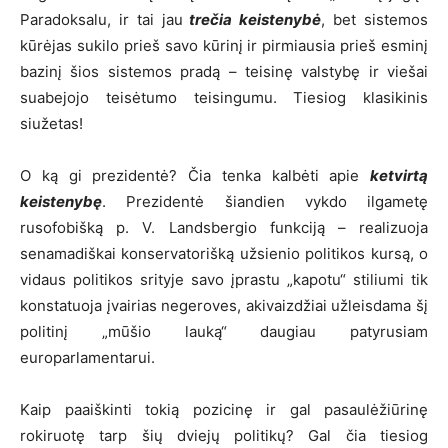
Paradoksalu, ir tai jau
trečia keistenybė
, bet sistemos
kūrėjas sukilo prieš savo kūrinį ir pirmiausia prieš esminį
bazinį šios sistemos pradą – teisinę valstybę ir viešai
suabejojo teisėtumo teisingumu. Tiesiog klasikinis
siužetas!
O ką gi prezidentė? Čia tenka kalbėti apie
ketvirtą
keistenybę
. Prezidentė šiandien vykdo ilgametę
rusofobišką p. V. Landsbergio funkciją – realizuoja
senamadiškai konservatorišką užsienio politikos kursą, o
vidaus politikos srityje savo įprastu „kapotu“ stiliumi tik
konstatuoja įvairias negeroves, akivaizdžiai užleisdama šį
politinį „mūšio lauką“ daugiau patyrusiam
europarlamentarui.
Kaip paaiškinti tokią pozicinę ir gal pasaulėžiūrinę
rokiruotę tarp šių dviejų politikų? Gal čia tiesiog