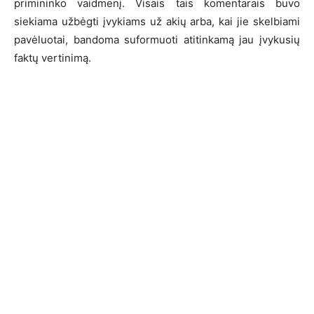
primininko vaidmenį. Visais tais komentarais buvo
siekiama užbėgti įvykiams už akių arba, kai jie skelbiami
pavėluotai, bandoma suformuoti atitinkamą jau įvykusių
faktų vertinimą.