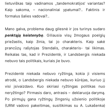
lietuviškas taip vadinamos „tandemokratijos‘ variantas?
Kaip sakoma, – nacionaliniai ypatumai?.. Faktinis ir
formalus šalies vadovai?..
Mano galva, problema daug gilesnė ir jos turinys sudaro
penktąją keistenybę
. Giliausia visų žmogaus poelgių
priežastis, kaip žinia, tai jo charakteris. Kaip sakė
prancūzų rašytojas Stendalis, charakteris- tai likimas.
Reikalas tas, kad ir Prezidentė, ir Landsbergis niekada
nebuvo tais politikais, kuriais jie buvo.
Prezidentė niekada nebuvo ryžtinga, kokia ji visiems
atrodė, o Landsbergis niekada nebuvo kūrėjas, kuriuo jį
visi įsivaizdavo. Kuo skiriasi ryžtingas politikas nuo
neryžtingo? Pirmasis daro, antrasis – deklaruoja darymą.
Po pirmųjų gana ryžtingų žingsnių užsienio politikoje
(URM vadovo pakeitimas, susitikimas su A. Lukašenka)