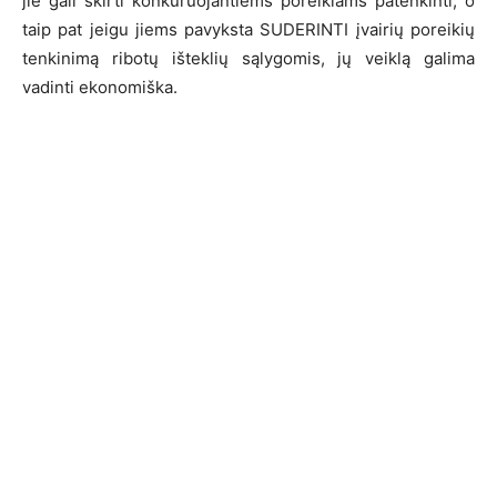
jie gali skirti konkuruojantiems poreikiams patenkinti, o
taip pat jeigu jiems pavyksta SUDERINTI įvairių poreikių
tenkinimą ribotų išteklių sąlygomis, jų veiklą galima
vadinti ekonomiška.