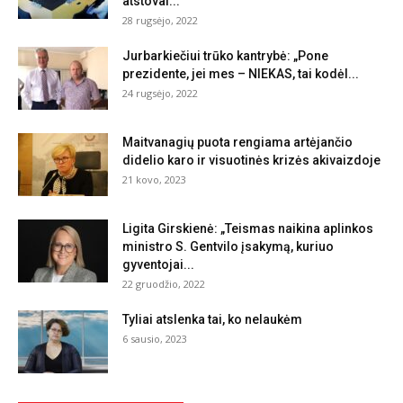
atstovai...
28 rugsėjo, 2022
Jurbarkiečiui trūko kantrybė: „Pone
prezidente, jei mes – NIEKAS, tai kodėl...
24 rugsėjo, 2022
Maitvanagių puota rengiama artėjančio
didelio karo ir visuotinės krizės akivaizdoje
21 kovo, 2023
Ligita Girskienė: „Teismas naikina aplinkos
ministro S. Gentvilo įsakymą, kuriuo
gyventojai...
22 gruodžio, 2022
Tyliai atslenka tai, ko nelaukėm
6 sausio, 2023