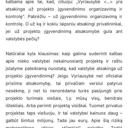
kalbama apie tai, kad, cituoju: „Vyriausybė <…> yra
atsakinga už projekto įgyvendinimo organizavimą ir
kontrolę“. Pabrėžiu – už įgyvendinimo organizavimą ir
kontrolę. O už ką ir kokiu laipsniu atsakingi privatininkai,
jei už projekto įgyvendinimą atsakomybė gula ant
valstybės pečių?
Natūraliai kyla klausimas: kaip galima suderinti kalbas
apie nieko valstybei nekainuosiantį projektą ir raštu
įstatyme pateikiamą nuostatą, kad valstybė atsakinga už
projekto įgyvendinimą? Jeigu Vyriausybė net oficialiai
prisiima atsakomybę, tai privačiam verslui patyrus
nesėkmę, ji net to nenorėdama turės pasijungti prie
projekto turimais viešais, t.y. mūsų visų, bendrais
ištekliais. Arba perimti projektą visiškai. Tuomet privatus
projektas taps viešuoju. Ir tai valstybei kainuos daug –
galbūt šimtus milijonų. Tada jau eurų. Apie šią riziką
metropoliteno idėjos „stūmėjai“ nekalba. Todėl