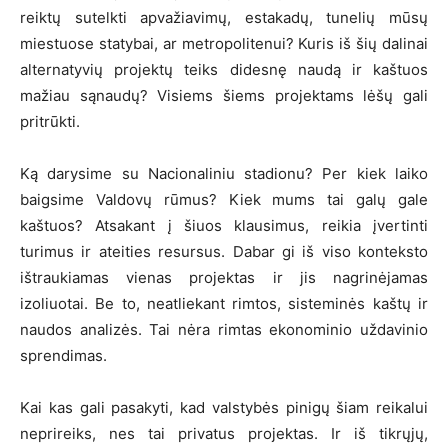
reiktų sutelkti apvažiavimų, estakadų, tunelių mūsų
miestuose statybai, ar metropolitenui? Kuris iš šių dalinai
alternatyvių projektų teiks didesnę naudą ir kaštuos
mažiau sąnaudų? Visiems šiems projektams lėšų gali
pritrūkti.
Ką darysime su Nacionaliniu stadionu? Per kiek laiko
baigsime Valdovų rūmus? Kiek mums tai galų gale
kaštuos? Atsakant į šiuos klausimus, reikia įvertinti
turimus ir ateities resursus. Dabar gi iš viso konteksto
ištraukiamas vienas projektas ir jis nagrinėjamas
izoliuotai. Be to, neatliekant rimtos, sisteminės kaštų ir
naudos analizės. Tai nėra rimtas ekonominio uždavinio
sprendimas.
Kai kas gali pasakyti, kad valstybės pinigų šiam reikalui
neprireiks, nes tai privatus projektas. Ir iš tikrųjų,