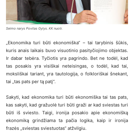
Seimo narys Povilas Gylys. KK nuotr.
„Ekonomika turi būti ekonomiška“ – tai tarybinis šūkis,
kuris anais laikais buvo visuotinio pasityčiojimo objektas.
Ir dabar tebėra. Tyčiotis yra pagrindo. Bet ne todėl, kad
tas posakis yra visiškai neteisingas, o todėl, kad tai,
moksliškai tariant, yra tautologija, o folkloriškai šnekant,
tai „tas pats per tą patį“.
Sakyti, kad ekonomika turi būti ekonomiška tai tas pats,
kas sakyti, kad gražuolė turi būti graži ar kad sviestas turi
būti iš sviesto. Taigi, ironija posakio apie ekonomišką
ekonomiką grindžiama ta pačia logika, kaip ir ironija
frazės „sviestas sviestuotas“ atžvilgiu.