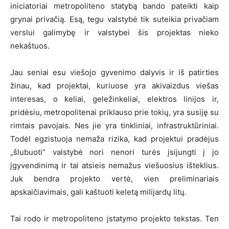
iniciatoriai metropoliteno statybą bando pateikti kaip
grynai privačią. Esą, tegu valstybė tik suteikia privačiam
verslui galimybę ir valstybei šis projektas nieko
nekaštuos.
Jau seniai esu viešojo gyvenimo dalyvis ir iš patirties
žinau, kad projektai, kuriuose yra akivaizdus viešas
interesas, o keliai, geležinkeliai, elektros linijos ir,
pridėsiu, metropolitenai priklauso prie tokių, yra susiję su
rimtais pavojais. Nes jie yra tinkliniai, infrastruktūriniai.
Todėl egzistuoja nemaža rizika, kad projektui pradėjus
„šlubuoti“ valstybė nori nenori turės įsijungti į jo
įgyvendinimą ir tai atsieis nemažus viešuosius išteklius.
Juk bendra projekto vertė, vien preliminariais
apskaičiavimais, gali kaštuoti keletą milijardų litų.
Tai rodo ir metropoliteno įstatymo projekto tekstas. Ten