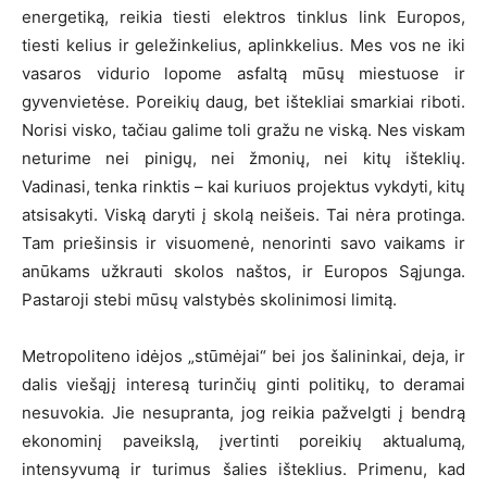
energetiką, reikia tiesti elektros tinklus link Europos,
tiesti kelius ir geležinkelius, aplinkkelius. Mes vos ne iki
vasaros vidurio lopome asfaltą mūsų miestuose ir
gyvenvietėse. Poreikių daug, bet ištekliai smarkiai riboti.
Norisi visko, tačiau galime toli gražu ne viską. Nes viskam
neturime nei pinigų, nei žmonių, nei kitų išteklių.
Vadinasi, tenka rinktis – kai kuriuos projektus vykdyti, kitų
atsisakyti. Viską daryti į skolą neišeis. Tai nėra protinga.
Tam priešinsis ir visuomenė, nenorinti savo vaikams ir
anūkams užkrauti skolos naštos, ir Europos Sąjunga.
Pastaroji stebi mūsų valstybės skolinimosi limitą.
Metropoliteno idėjos „stūmėjai“ bei jos šalininkai, deja, ir
dalis viešąjį interesą turinčių ginti politikų, to deramai
nesuvokia. Jie nesupranta, jog reikia pažvelgti į bendrą
ekonominį paveikslą, įvertinti poreikių aktualumą,
intensyvumą ir turimus šalies išteklius. Primenu, kad