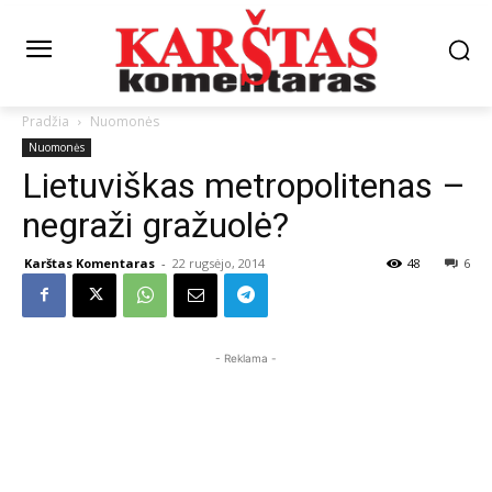
Pradžia
Nuomonės
Nuomonės
Lietuviškas metropolitenas –
negraži gražuolė?
Karštas Komentaras
-
22 rugsėjo, 2014
48
6
- Reklama -