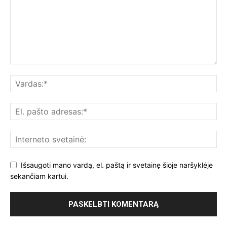
Išsaugoti mano vardą, el. paštą ir svetainę šioje naršyklėje
sekančiam kartui.