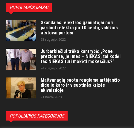
POPULIARŪS ĮRAŠAI
Skandalas: elektros gamintojai nori
parduoti elektrą po 10 centų, valdžios
atstovai purtosi
28 rugsėjo, 2022
Jurbarkiečiui trūko kantrybė: „Pone
prezidente, jei mes – NIEKAS, tai kodėl
tas NIEKAS turi mokėti mokesčius?“
24 rugsėjo, 2022
Maitvanagių puota rengiama artėjančio
didelio karo ir visuotinės krizės
akivaizdoje
21 kovo, 2023
POPULIARIOS KATEGORIJOS
Politika
3281