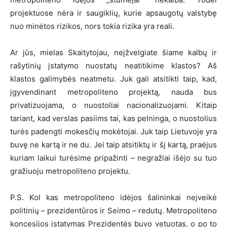
projektuose nėra ir saugiklių, kurie apsaugotų valstybę
nuo minėtos rizikos, nors tokia rizika yra reali.
Ar jūs, mielas Skaitytojau, neįžvelgiate šiame kalbų ir
rašytinių įstatymo nuostatų neatitikime klastos? Aš
klastos galimybės neatmetu. Juk gali atsitikti taip, kad,
įgyvendinant metropoliteno projektą, nauda bus
privatizuojama, o nuostoliai nacionalizuojami. Kitaip
tariant, kad verslas pasiims tai, kas pelninga, o nuostolius
turės padengti mokesčių mokėtojai. Juk taip Lietuvoje yra
buvę ne kartą ir ne du. Jei taip atsitiktų ir šį kartą, praėjus
kuriam laikui turėsime pripažinti – negražiai išėjo su tuo
gražiuoju metropoliteno projektu.
P.S. Kol kas metropoliteno idėjos šalininkai neįveikė
politinių – prezidentūros ir Seimo – redutų. Metropoliteno
koncesijos įstatymas Prezidentės buvo vetuotas, o po to