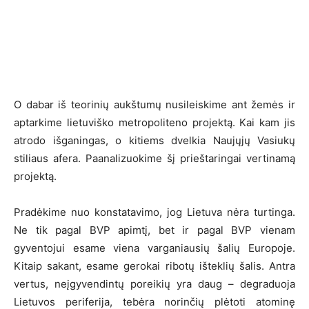
O dabar iš teorinių aukštumų nusileiskime ant žemės ir
aptarkime lietuviško metropoliteno projektą. Kai kam jis
atrodo išganingas, o kitiems dvelkia Naujųjų Vasiukų
stiliaus afera. Paanalizuokime šį prieštaringai vertinamą
projektą.
Pradėkime nuo konstatavimo, jog Lietuva nėra turtinga.
Ne tik pagal BVP apimtį, bet ir pagal BVP vienam
gyventojui esame viena varganiausių šalių Europoje.
Kitaip sakant, esame gerokai ribotų išteklių šalis. Antra
vertus, neįgyvendintų poreikių yra daug – degraduoja
Lietuvos periferija, tebėra norinčių plėtoti atominę