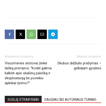
Ankstesnis straipsnis
Sekantis straipsnis
Visuomenės atstovai įteikė
Skubus didžiulis prašymas –
laišką premjerui: “Kodėl galima
gelbėjam gyvybes
kalbėti apie skalūnų paiešką ir
eksploataciją be poveikio
aplinkai tyrimo?”
SUSIJĘ STRAIPSNIAI
DAUGIAU ŠIO AUTORIAUS TURINIO