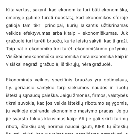
Kita vertus, sakant, kad ekonomika turi būti ekonomiška,
omenyje galime turėti nuostatą, kad ekonomikos sferoje
galioja tam tikri principai, kurių laikantis užtikrinamas
veiklos efektyvumas arba kitaip – ekonomiškumas. Juk
gražuolė turi turėti bruožų, kurie leistų sakyti, kad ji graži.
Taip pat ir ekonomika turi turėti ekonomiškumo požymių.
Visiškai neekonomiška ekonomika nėra ekonomika kaip ir
visiškai negraži gražuolė, iš tikrųjų, nėra gražuolė.
Ekonominės veiklos specifinis bruožas yra optimalaus,
t.y. geriausio santykio tarp siekiamos naudos ir ribotų
išteklių sąnaudų paieška. Jeigu žmonės, firmos, valstybės
tikrai suvokia, kad jos veikia išteklių ribotumo sąlygomis,
jų veikloje atsiranda ekonominio mąstymo pradas. Jeigu
jie svarsto tokius klausimus kaip: AR jie gali skirti turimų
ribotų išteklių dalį norimai naudai gauti, KIEK tų išteklių