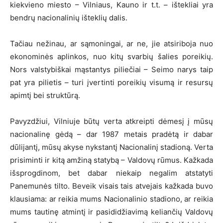
kiekvieno miesto – Vilniaus, Kauno ir t.t. – ištekliai yra
bendrų nacionalinių išteklių dalis.
Tačiau nežinau, ar sąmoningai, ar ne, jie atsiriboja nuo
ekonominės aplinkos, nuo kitų svarbių šalies poreikių.
Nors valstybiškai mąstantys piliečiai – Seimo narys taip
pat yra pilietis – turi įvertinti poreikių visumą ir resursų
apimtį bei struktūrą.
Pavyzdžiui, Vilniuje būtų verta atkreipti dėmesį į mūsų
nacionalinę gėdą – dar 1987 metais pradėtą ir dabar
dūlijantį, mūsų akyse nykstantį Nacionalinį stadioną. Verta
prisiminti ir kitą amžiną statybą – Valdovų rūmus. Kažkada
išsprogdinom, bet dabar niekaip negalim atstatyti
Panemunės tilto. Beveik visais tais atvejais kažkada buvo
klausiama: ar reikia mums Nacionalinio stadiono, ar reikia
mums tautinę atmintį ir pasididžiavimą keliančių Valdovų