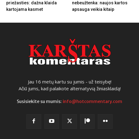
priežasties: dažna klaida
nebeužtenka: naujos kartos
kartojama kasmet
apsauga veikia kitaip
Jau 16 metų kartu su jumis - už teisybę!
Ačiū jums, kad palaikote alternatyvią žiniasklaidą!
Susisiekite su mumis:
info@hotcommentary.com