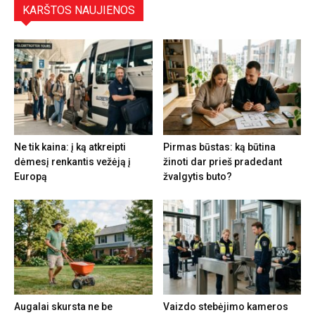
KARŠTOS NAUJIENOS
Ne tik kaina: į ką atkreipti
Pirmas būstas: ką būtina
dėmesį renkantis vežėją į
žinoti dar prieš pradedant
Europą
žvalgytis buto?
Augalai skursta ne be
Vaizdo stebėjimo kameros