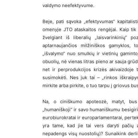
valdymo neefektyvume.
Beje, pati sąvoka „efektyvumas“ kapitalist
omenyje JTO ataskaitos rengėjai. Kaip tik
žvelgiant iš liberalių „laisvarinkinių“ p
aptarnaujančios milžiniškos gamyklos, t
„išvalymo“ nuo smulkių ir vietinių gamint
obuolių, nė vienas litras pieno ar sauja grū
net ir perprodukcijos krizės akivaizdoje t
susimokėti. Nes juk tai – „rinkos iškraipym
mirkite arba pirkite, o tuo tarpu į griovus b
Na, o ciniškumo apoteozė, matyt, bus 
„humaniškoji“ ir savo humaniškumu besigiria
eurobiurokratai ir europarlamentarai, pertek
yra tame, kad jie tai vers daryti pačių 
nepadengs visų nuostolių)? Sunaikink derli