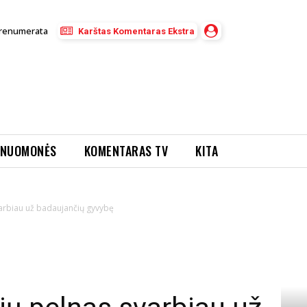
renumerata
Karštas Komentaras Ekstra
NUOMONĖS
KOMENTARAS TV
KITA
arbiau už badaujančių gyvybę