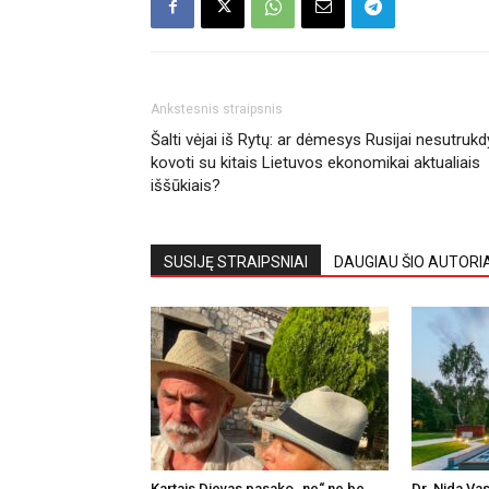
Ankstesnis straipsnis
Šalti vėjai iš Rytų: ar dėmesys Rusijai nesutruk
kovoti su kitais Lietuvos ekonomikai aktualiais
iššūkiais?
SUSIJĘ STRAIPSNIAI
DAUGIAU ŠIO AUTORI
Kartais Dievas pasako „ne“ ne be
Dr. Nida Vas