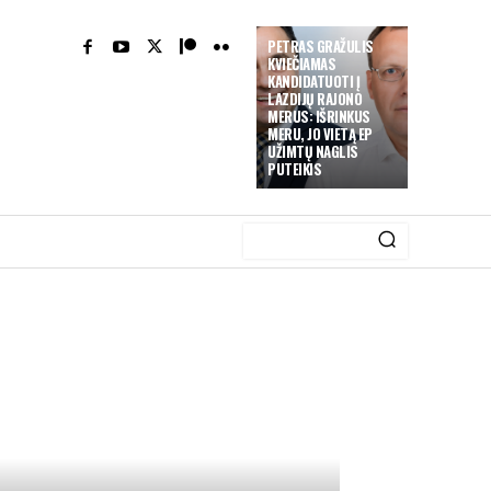
PETRAS GRAŽULIS
KVIEČIAMAS
KANDIDATUOTI Į
LAZDIJŲ RAJONO
MERUS: IŠRINKUS
MERU, JO VIETĄ EP
UŽIMTŲ NAGLIS
PUTEIKIS