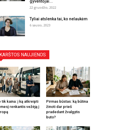
gyventojai...
22 gruodžio, 2022
Tyliai atslenka tai, ko nelaukėm
6 sausio, 2023
KARŠTOS NAUJIENOS
 tik kaina: į ką atkreipti
Pirmas būstas: ką būtina
mesį renkantis vežėją į
žinoti dar prieš
ropą
pradedant žvalgytis
buto?