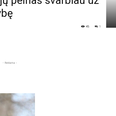
jų pelnas svarbiau už
ybę
45
1
- Reklama -