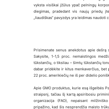
vyksta visiškai įžūlus ypač pelningų korpo
diegimas, pradedant vis naujų priedų įte
„liaudiškas“ pavyzdys yra leidimas naudoti c
Prisimenate senus anekdotus apie dešrą su
Sakysite, 1-1,5 proc. nemaistingos medži
tūkstančių, o tiksliau – šimtų tūkstančių to
dabar pridėkite ir kitus menkaverčius, bet
22 proc. amerikiečių ne iš per didelio poni
Apie GMO produktus, kurie esą išgelbės Pasa
straipsnį, tačiau šį kartą apsiribosiu pri
organizacija (FAO), nepaisant milžinišk
pripažino, kad šis nesprendžia maisto trūku