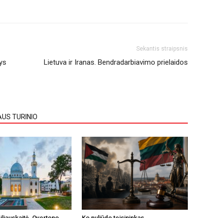
Sekantis straipsnis
dys
Lietuva ir Iranas. Bendradarbiavimo prielaidos
AUS TURINIO
iliauskaitė. Overtono
Ko nuliūdo teisininkas