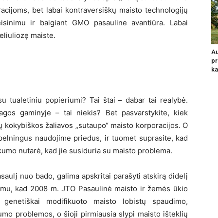
racijoms, bet labai kontraversiškų maisto technologijų
isinimu ir baigiant GMO pasauline avantiūra. Labai
eliuliozę maiste.
Au
pr
ka
 tualetiniu popieriumi? Tai štai – dabar tai realybė.
agos gaminyje – tai niekis? Bet pasvarstykite, kiek
nų kokybiškos žaliavos „sutaupo“ maisto korporacijos. O
 pelningus naudojime priedus, ir tuomet suprasite, kad
škumo nutarė, kad jie susiduria su maisto problema.
ulį nuo bado, galima apskritai parašyti atskirą didelį
minimu, kad 2008 m. JTO Pasaulinė maisto ir žemės ūkio
o genetiškai modifikuoto maisto lobistų spaudimo,
mo problemos, o šioji pirmiausia slypi maisto išteklių