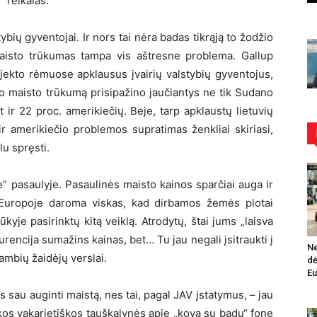
“ reikalas.
ybių gyventojai. Ir nors tai nėra badas tikrąją to žodžio
maisto trūkumas tampa vis aštresne problema. Gallup
jekto rėmuose apklausus įvairių valstybių gyventojus,
čio maisto trūkumą prisipažino jaučiantys ne tik Sudano
t ir 22 proc. amerikiečių. Beje, tarp apklaustų lietuvių
r amerikiečio problemos supratimas ženkliai skiriasi,
lu spręsti.
e“ pasaulyje. Pasaulinės maisto kainos sparčiai auga ir
 Europoje daroma viskas, kad dirbamos žemės plotai
kyje pasirinktų kitą veiklą. Atrodytų, štai jums „laisva
urencija sumažins kainas, bet… Tu jau negali įsitraukti į
Ne
ambių žaidėjų verslai.
dė
Eu
s sau auginti maistą, nes tai, pagal JAV įstatymus, – jau
os vakarietiškos tauškalynės apie „kovą su badu“ fone