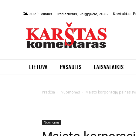
C
Kontaktai
P
Trečiadienis, 5 rugpjūčio, 2026
20.2
Vilnius
LIETUVA
PASAULIS
LAISVALAIKIS
Pradžia
Nuomonės
Maisto korporacijų pelnas sv
Nuomonės