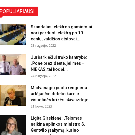
POPULIARIAUSI
Skandalas: elektros gamintojai
nori parduoti elektrą po 10
centų, valdžios atstovai...
28 rugsėjo, 2022
Jurbarkiečiui trūko kantrybė:
„Pone prezidente, jei mes –
NIEKAS, tai kodėl...
24 rugsėjo, 2022
Maitvanagių puota rengiama
artėjančio didelio karo ir
visuotinės krizės akivaizdoje
21 kovo, 2023
Ligita Girskienė: „Teismas
naikina aplinkos ministro S.
Gentvilo įsakymą, kuriuo