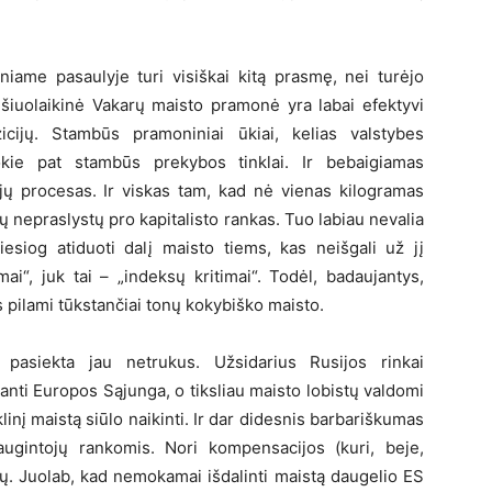
iniame pasaulyje turi visiškai kitą prasmę, nei turėjo
 šiuolaikinė Vakarų maisto pramonė yra labai efektyvi
ozicijų. Stambūs pramoniniai ūkiai, kelias valstybes
okie pat stambūs prekybos tinklai. Ir bebaigiamas
ojų procesas. Ir viskas tam, kad nė vienas kilogramas
dų nepraslystų pro kapitalisto rankas. Tuo labiau nevalia
iesiog atiduoti dalį maisto tiems, kas neišgali už jį
ai“, juk tai – „indeksų kritimai“. Todėl, badaujantys,
us pilami tūkstančiai tonų kokybiško maisto.
pasiekta jau netrukus. Užsidarius Rusijos rinkai
nti Europos Sąjunga, o tiksliau maisto lobistų valdomi
linį maistą siūlo naikinti. Ir dar didesnis barbariškumas
augintojų rankomis. Nori kompensacijos (kuri, beje,
ų. Juolab, kad nemokamai išdalinti maistą daugelio ES