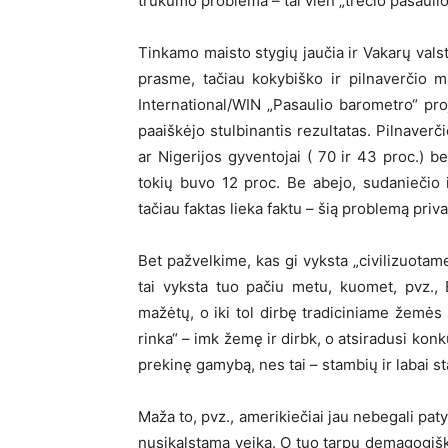
trūkumo problema – tai vien „trečio pasaulio
Tinkamo maisto stygių jaučia ir Vakarų valst
prasme, tačiau kokybiško ir pilnaverčio 
International/WIN „Pasaulio barometro“ pro
paaiškėjo stulbinantis rezultatas. Pilnaver
ar Nigerijos gyventojai ( 70 ir 43 proc.) be
tokių buvo 12 proc. Be abejo, sudaniečio i
tačiau faktas lieka faktu – šią problemą priva
Bet pažvelkime, kas gi vyksta „civilizuotam
tai vyksta tuo pačiu metu, kuomet, pvz.,
mažėtų, o iki tol dirbę tradiciniame žemės ū
rinka“ – imk žemę ir dirbk, o atsiradusi konk
prekinę gamybą, nes tai – stambių ir labai st
Maža to, pvz., amerikiečiai jau nebegali paty
nusikalstama veika. O tuo tarpu demagogišk