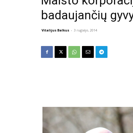
Maisto korporaci
badaujančių gyv
Vitalijus Balkus
-
3 rugsėjo, 2014