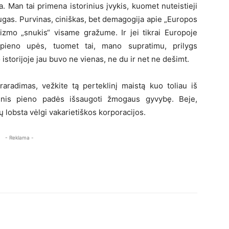
ja. Man tai primena istorinius įvykis, kuomet nuteistieji
ugas. Purvinas, ciniškas, bet demagogija apie „Europos
lizmo „snukis“ visame gražume. Ir jei tikrai Europoje
 pieno upės, tuomet tai, mano supratimu, prilygs
 istorijoje jau buvo ne vienas, ne du ir net ne dešimt.
praradimas, vežkite tą perteklinį maistą kuo toliau iš
šnis pieno padės išsaugoti žmogaus gyvybę. Beje,
ų lobsta vėlgi vakarietiškos korporacijos.
- Reklama -