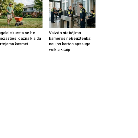
galai skursta ne be
Vaizdo stebėjimo
iežasties: dažna klaida
kameros nebeužtenka:
rtojama kasmet
naujos kartos apsauga
veikia kitaip