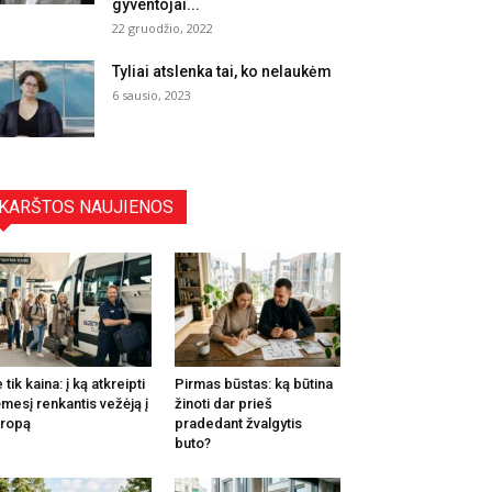
gyventojai...
22 gruodžio, 2022
Tyliai atslenka tai, ko nelaukėm
6 sausio, 2023
KARŠTOS NAUJIENOS
 tik kaina: į ką atkreipti
Pirmas būstas: ką būtina
mesį renkantis vežėją į
žinoti dar prieš
ropą
pradedant žvalgytis
buto?