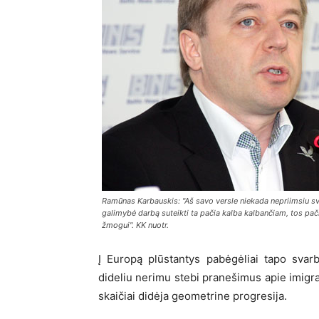
Ramūnas Karbauskis: "Aš savo versle niekada nepriimsiu sv
galimybė darbą suteikti ta pačia kalba kalbančiam, tos pač
žmogui". KK nuotr.
Į Europą plūstantys pabėgėliai tapo svar
dideliu nerimu stebi pranešimus apie imigran
skaičiai didėja geometrine progresija.