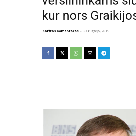
verslininkams siū
kur nors Graikijo
Karštas Komentaras
-
23 rugsėjo, 2015