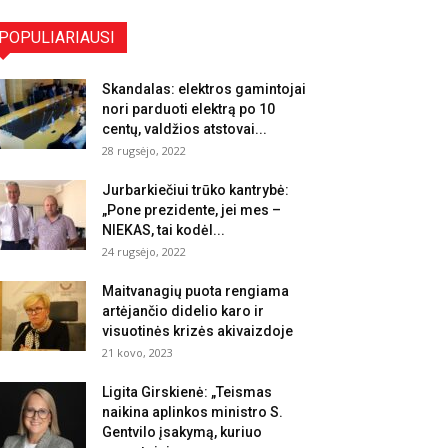
POPULIARIAUSI
Skandalas: elektros gamintojai
nori parduoti elektrą po 10
centų, valdžios atstovai...
28 rugsėjo, 2022
Jurbarkiečiui trūko kantrybė:
„Pone prezidente, jei mes –
NIEKAS, tai kodėl...
24 rugsėjo, 2022
Maitvanagių puota rengiama
artėjančio didelio karo ir
visuotinės krizės akivaizdoje
21 kovo, 2023
Ligita Girskienė: „Teismas
naikina aplinkos ministro S.
Gentvilo įsakymą, kuriuo