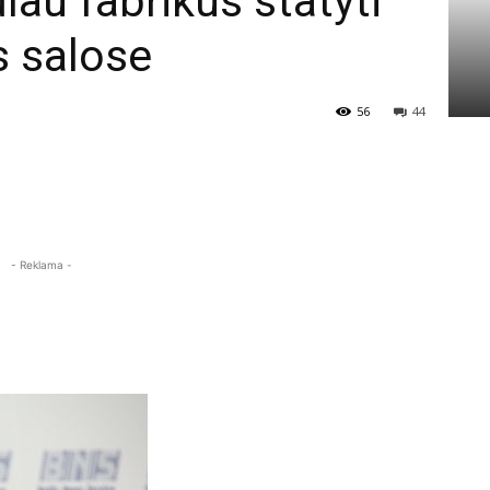
lau fabrikus statyti
s salose
56
44
- Reklama -