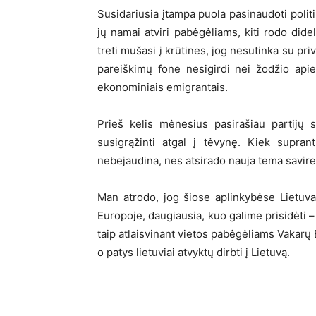
Susidariusia įtampa puola pasinaudoti politi
jų namai atviri pabėgėliams, kiti rodo did
treti mušasi į krūtines, jog nesutinka su 
pareiškimų fone nesigirdi nei žodžio apie m
ekonominiais emigrantais.
Prieš kelis mėnesius pasirašiau partijų s
susigrąžinti atgal į tėvynę. Kiek supran
nebejaudina, nes atsirado nauja tema savire
Man atrodo, jog šiose aplinkybėse Lietuva g
Europoje, daugiausia, kuo galime prisidėti –
taip atlaisvinant vietos pabėgėliams Vakarų 
o patys lietuviai atvyktų dirbti į Lietuvą.