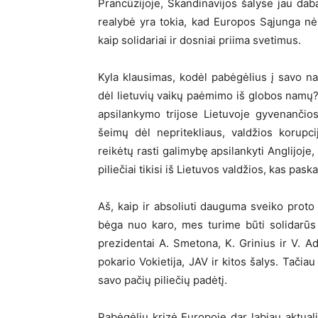
Prancūzijoje, Skandinavijos šalyse jau d
realybė yra tokia, kad Europos Sąjunga nėra
kaip solidariai ir dosniai priima svetimus.
Kyla klausimas, kodėl pabėgėlius į savo na
dėl lietuvių vaikų paėmimo iš globos namų
apsilankymo trijose Lietuvoje gyvenančios
šeimų dėl nepritekliaus, valdžios korupci
reikėtų rasti galimybę apsilankyti Anglijoje, 
piliečiai tikisi iš Lietuvos valdžios, kas pask
Aš, kaip ir absoliuti dauguma sveiko proto
bėga nuo karo, mes turime būti solidarūs
prezidentai A. Smetona, K. Grinius ir V. A
pokario Vokietija, JAV ir kitos šalys. Tači
savo pačių piliečių padėtį.
Pabėgėlių krizė Europoje dar labiau aktual