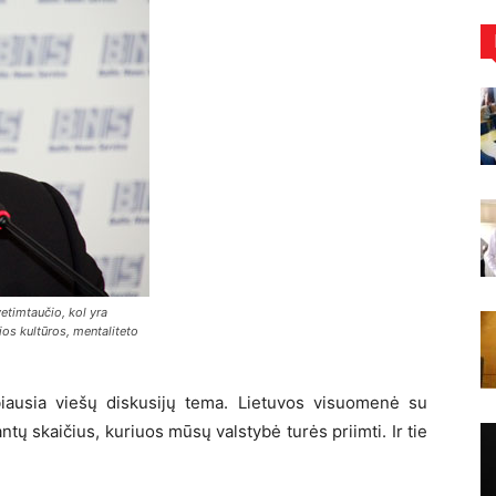
etimtaučio, kol yra
ios kultūros, mentaliteto
biausia viešų diskusijų tema. Lietuvos visuomenė su
tų skaičius, kuriuos mūsų valstybė turės priimti. Ir tie