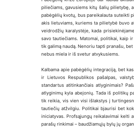
piliečiams, gavusiems kitų šalių pilietybę, a
pabėgėlių kvotų, bus pareikalauta suteikti p
akis lietuviams, kuriems ta pilietybė buvo 
veidrodžių karalystėje, kada prisiekinėjam
savo tautiečiams. Matomai, politikai, kaip i
tik galimą naudą. Nenoriu tapti pranašu, bet
nebus miela ir iš svetur atvykusiems.
Kalbama apie pabėgėlių integraciją, bet kas
ir Lietuvos Respublikos pašalpas, valst
standartus atitinkančiais atlyginimais? Pa
atlyginimų kyla abejonių. Tada iš politikų pa
tik reikia, vis vien visi išlakstys į turtinges
tautiečių atžvilgiu. Politikai bjaurisi bet 
iniciatyvas. Profsąjungų reikalavimai kelti 
parašų rinkimai – baudžiamųjų bylų jų organ