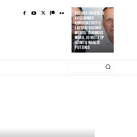
PETRAS GRAŽULIS
KVIEČIAMAS
KANDIDATUOTI Į
LAZDIJŲ RAJONO
MERUS: IŠRINKUS
MERU, JO VIETĄ EP
UŽIMTŲ NAGLIS
PUTEIKIS