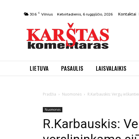
C
Kontaktai
Ketvirtadienis, 6 rugpjūčio, 2026
30.6
Vilnius
LIETUVA
PASAULIS
LAISVALAIKIS
Pradžia
Nuomonės
R.Karbauskis: Vergų ieškantie
Nuomonės
R.Karbauskis: Ve