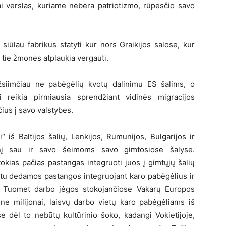
 tai verslas, kuriame nebėra patriotizmo, rūpesčio savo
siūlau fabrikus statyti kur nors Graikijos salose, kur
r tie žmonės atplaukia vergauti.
žsiimčiau ne pabėgėlių kvotų dalinimu ES šalims, o
i reikia pirmiausia sprendžiant vidinės migracijos
čius į savo valstybes.
“ iš Baltijos šalių, Lenkijos, Rumunijos, Bulgarijos ir
inį sau ir savo šeimoms savo gimtosiose šalyse.
okias pačias pastangas integruoti juos į gimtųjų šalių
etu dedamos pastangos integruojant karo pabėgėlius ir
rų. Tuomet darbo jėgos stokojančiose Vakarų Europos
i ne milijonai, laisvų darbo vietų karo pabėgėliams iš
e dėl to nebūtų kultūrinio šoko, kadangi Vokietijoje,