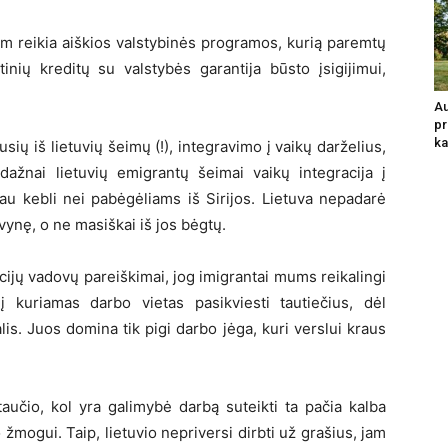
m reikia aiškios valstybinės programos, kurią paremtų
tinių kreditų su valstybės garantija būsto įsigijimui,
Au
pr
ka
sių iš lietuvių šeimų (!), integravimo į vaikų darželius,
ažnai lietuvių emigrantų šeimai vaikų integracija į
au kebli nei pabėgėliams iš Sirijos. Lietuva nepadarė
ėvynę, o ne masiškai iš jos bėgtų.
acijų vadovų pareiškimai, jog imigrantai mums reikalingi
 kuriamas darbo vietas pasikviesti tautiečius, dėl
lis. Juos domina tik pigi darbo jėga, kuri verslui kraus
aučio, kol yra galimybė darbą suteikti ta pačia kalba
 žmogui. Taip, lietuvio nepriversi dirbti už grašius, jam