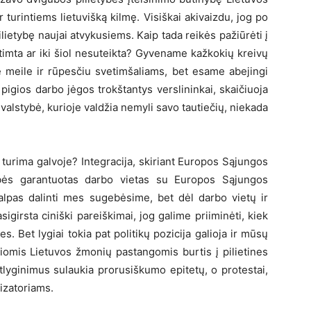
r turintiems lietuvišką kilmę. Visiškai akivaizdu, jog po
ilietybę naujai atvykusiems. Kaip tada reikės pažiūrėti į
atimta ar iki šiol nesuteikta? Gyvename kažkokių kreivų
e meile ir rūpesčiu svetimšaliams, bet esame abejingi
r pigios darbo jėgos trokštantys verslininkai, skaičiuoja
 valstybė, kurioje valdžia nemyli savo tautiečių, niekada
 turima galvoje? Integracija, skiriant Europos Sąjungos
ybės garantuotas darbo vietas su Europos Sąjungos
šalpas dalinti mes sugebėsime, bet dėl darbo vietų ir
sigirsta ciniški pareiškimai, jog galime priiminėti, kiek
nes. Bet lygiai tokia pat politikų pozicija galioja ir mūsų
kokiomis Lietuvos žmonių pastangomis burtis į pilietines
atlyginimus sulaukia prorusiškumo epitetų, o protestai,
izatoriams.