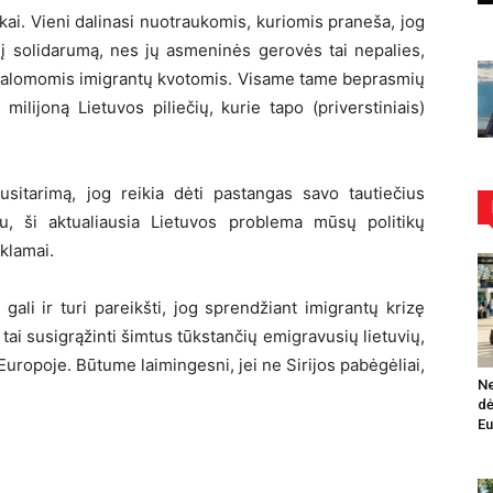
kai. Vieni dalinasi nuotraukomis, kuriomis praneša, jog
elį solidarumą, nes jų asmeninės gerovės tai nepalies,
privalomomis imigrantų kvotomis. Visame tame beprasmių
ilijoną Lietuvos piliečių, kurie tapo (priverstiniais)
usitarimą, jog reikia dėti pastangas savo tautiečius
tu, ši aktualiausia Lietuvos problema mūsų politikų
klamai.
ali ir turi pareikšti, jog sprendžiant imigrantų krizę
 tai susigrąžinti šimtus tūkstančių emigravusių lietuvių,
Europoje. Būtume laimingesni, jei ne Sirijos pabėgėliai,
Ne
dė
Eu