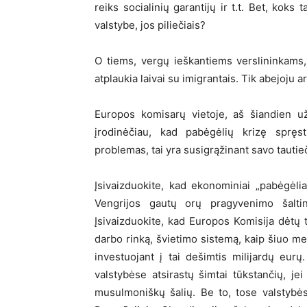
reiks socialinių garantijų ir t.t. Bet, koks
valstybe, jos piliečiais?
O tiems, vergų ieškantiems verslininkams, 
atplaukia laivai su imigrantais. Tik abejoju a
Europos komisarų vietoje, aš šiandien u
įrodinėčiau, kad pabėgėlių krizę spręst
problemas, tai yra susigrąžinant savo tautie
Įsivaizduokite, kad ekonominiai „pabėgėliai
Vengrijos gautų orų pragyvenimo šalt
Įsivaizduokite, kad Europos Komisija dėtų t
darbo rinką, švietimo sistemą, kaip šiuo m
investuojant į tai dešimtis milijardų eu
valstybėse atsirastų šimtai tūkstančių, je
musulmoniškų šalių. Be to, tose valstybės