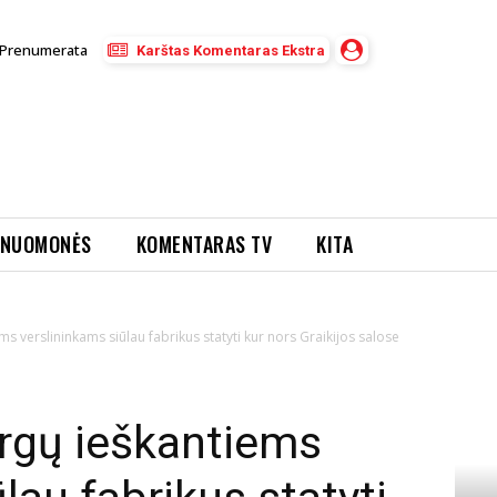
Prenumerata
Karštas Komentaras Ekstra
NUOMONĖS
KOMENTARAS TV
KITA
ms verslininkams siūlau fabrikus statyti kur nors Graikijos salose
rgų ieškantiems