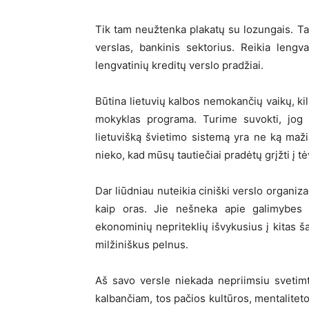
Tik tam neužtenka plakatų su lozungais. Ta
verslas, bankinis sektorius. Reikia lengva
lengvatinių kreditų verslo pradžiai.
Būtina lietuvių kalbos nemokančių vaikų, kilu
mokyklas programa. Turime suvokti, jog d
lietuvišką švietimo sistemą yra ne ką maži
nieko, kad mūsų tautiečiai pradėtų grįžti į t
Dar liūdniau nuteikia ciniški verslo organiz
kaip oras. Jie nešneka apie galimybes į
ekonominių nepriteklių išvykusius į kitas ša
milžiniškus pelnus.
Aš savo versle niekada nepriimsiu svetimt
kalbančiam, tos pačios kultūros, mentaliteto