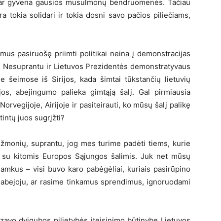
abar gyvena gausios musulmonų bendruomenės. Tačiau
 tokia solidari ir tokia dosni savo pačios piliečiams,
mus pasiruošę priimti politikai neina į demonstracijas
? Nesuprantu ir Lietuvos Prezidentės demonstratyvaus
e šeimose iš Sirijos, kada šimtai tūkstančių lietuvių
jos, abejingumo palieka gimtąją šalį. Gal pirmiausia
Norvegijoje, Airijoje ir pasiteirauti, ko mūsų šalį palikę
atintų juos sugrįžti?
 žmonių, suprantu, jog mes turime padėti tiems, kurie
 su kitomis Europos Sąjungos šalimis. Juk net mūsų
damkus – visi buvo karo pabėgėliai, kuriais pasirūpino
au abejoju, ar rasime tinkamus sprendimus, ignoruodami
izavo dvigubos pilietybės įteisinimo būtinybę Lietuvos