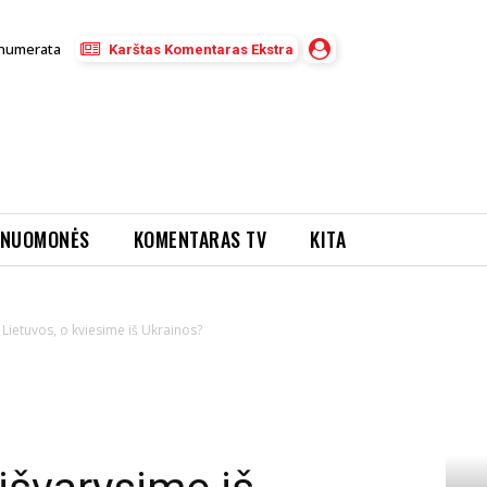
numerata
Karštas Komentaras Ekstra
NUOMONĖS
KOMENTARAS TV
KITA
 Lietuvos, o kviesime iš Ukrainos?