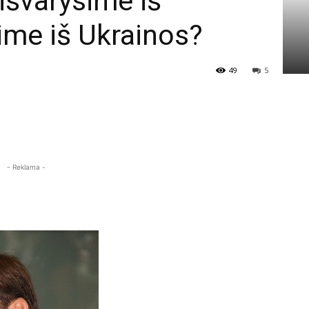
išvarysime iš
sime iš Ukrainos?
49
5
- Reklama -