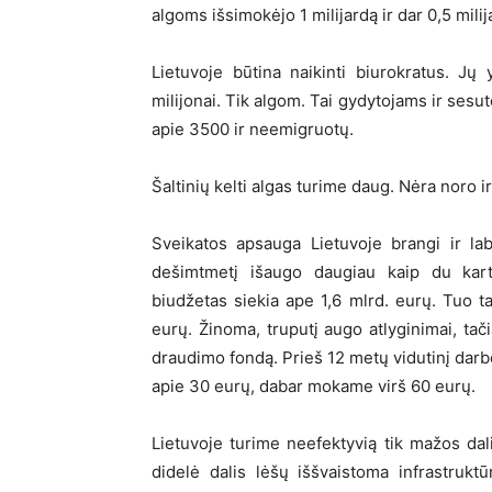
algoms išsimokėjo 1 milijardą ir dar 0,5 mil
Lietuvoje būtina naikinti biurokratus. Jų
milijonai. Tik algom. Tai gydytojams ir sesu
apie 3500 ir neemigruotų.
Šaltinių kelti algas turime daug. Nėra noro i
Sveikatos apsauga Lietuvoje brangi ir la
dešimtmetį išaugo daugiau kaip du kar
biudžetas siekia ape 1,6 mlrd. eurų. Tuo 
eurų. Žinoma, truputį augo atlyginimai, tač
draudimo fondą. Prieš 12 metų vidutinį d
apie 30 eurų, dabar mokame virš 60 eurų.
Lietuvoje turime neefektyvią tik mažos da
didelė dalis lėšų iššvaistoma infrastruktū