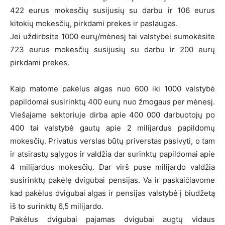
422 eurus mokesčių susijusių su darbu ir 106 eurus
kitokių mokesčių, pirkdami prekes ir paslaugas.
Jei uždirbsite 1000 eurų/mėnesį tai valstybei sumokėsite
723 eurus mokesčių susijusių su darbu ir 200 eurų
pirkdami prekes.
Kaip matome pakėlus algas nuo 600 iki 1000 valstybė
papildomai susirinktų 400 eurų nuo žmogaus per mėnesį.
Viešajame sektoriuje dirba apie 400 000 darbuotojų po
400 tai valstybė gautų apie 2 milijardus papildomų
mokesčių. Privatus verslas būtų priverstas pasivyti, o tam
ir atsirastų sąlygos ir valdžia dar surinktų papildomai apie
4 milijardus mokesčių. Dar virš puse milijardo valdžia
susirinktų pakėlę dvigubai pensijas. Va ir paskaičiavome
kad pakėlus dvigubai algas ir pensijas valstybė į biudžetą
iš to surinktų 6,5 milijardo.
Pakėlus dvigubai pajamas dvigubai augtų vidaus