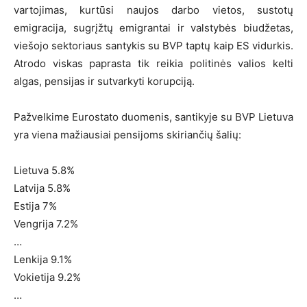
vartojimas, kurtūsi naujos darbo vietos, sustotų
emigracija, sugrįžtų emigrantai ir valstybės biudžetas,
viešojo sektoriaus santykis su BVP taptų kaip ES vidurkis.
Atrodo viskas paprasta tik reikia politinės valios kelti
algas, pensijas ir sutvarkyti korupciją.
Pažvelkime Eurostato duomenis, santikyje su BVP Lietuva
yra viena mažiausiai pensijoms skiriančių šalių:
Lietuva 5.8%
Latvija 5.8%
Estija 7%
Vengrija 7.2%
…
Lenkija 9.1%
Vokietija 9.2%
…