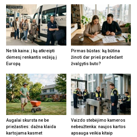
Ne tik kaina: į ką atkreipti
Pirmas būstas: ką būtina
dėmesį renkantis vežėją į
žinoti dar prieš pradedant
Europą
žvalgytis buto?
Augalai skursta ne be
Vaizdo stebėjimo kameros
priežasties: dažna klaida
nebeužtenka: naujos kartos
kartojama kasmet
apsauga veikia kitaip