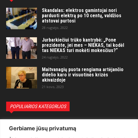
Skandalas: elektros gamintojai nori
parduoti elektrą po 10 centų, valdžios
atstovai purtosi
28 rugsėjo, 2022
Jurbarkiečiui trūko kantrybė: „Pone
prezidente, jei mes – NIEKAS, tai kodėl
tas NIEKAS turi mokėti mokesčius?“
24 rugsėjo, 2022
Maitvanagių puota rengiama artėjančio
didelio karo ir visuotinės krizės
akivaizdoje
21 kovo, 2023
POPULIARIOS KATEGORIJOS
Politika
3281
Gerbiame jūsų privatumą
Nuomonės
2174