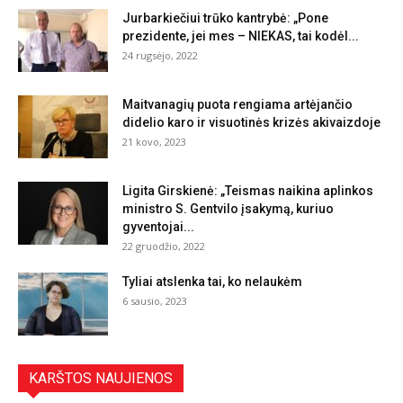
Jurbarkiečiui trūko kantrybė: „Pone
prezidente, jei mes – NIEKAS, tai kodėl...
24 rugsėjo, 2022
Maitvanagių puota rengiama artėjančio
didelio karo ir visuotinės krizės akivaizdoje
21 kovo, 2023
Ligita Girskienė: „Teismas naikina aplinkos
ministro S. Gentvilo įsakymą, kuriuo
gyventojai...
22 gruodžio, 2022
Tyliai atslenka tai, ko nelaukėm
6 sausio, 2023
KARŠTOS NAUJIENOS