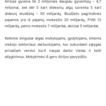
Airijoje gyvena tik 2 milijonais daugiau gyventojų – 4,7
milijonai, bet dėl 5 kart didesnių algų surenka 5 kart
didesnį biudžetą – 50 milijardų. Biudžeto pagrindinės
pajamos yra iš pajamų mokesčio 20 milijardų, PVM 13
milijardų, pelno mokestis 7 milijardai, akcizai 5 milijardai.
Kelkime dvigubai algas mokytojams, gydytojams, kitiems
viešojo sektoriaus darbuotojams, tuo sukurdami sąlygas
privačiam verslui kurti naujas darbo vietas ir kelti
atlyginimus. Mokykimės iš gero Airijos pavyzdžio.