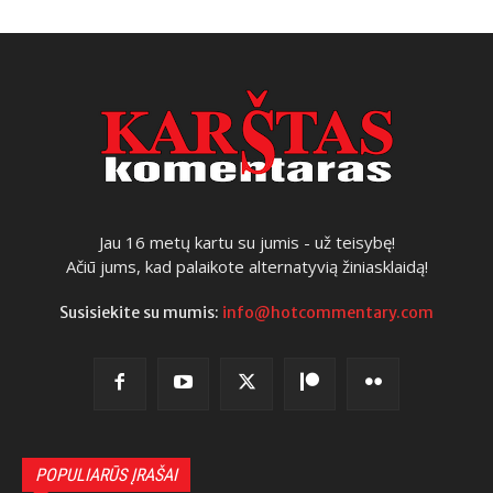
Jau 16 metų kartu su jumis - už teisybę!
Ačiū jums, kad palaikote alternatyvią žiniasklaidą!
Susisiekite su mumis:
info@hotcommentary.com
POPULIARŪS ĮRAŠAI