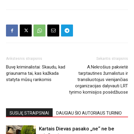
Ankstesnis straipsnis
Sekantis straipsnis
Buvę kriminalistai: Skaudu, kad
A.Nekrošius pakvietė
griaunama tai, kas kažkada
tarptautines žurnalistus ir
statyta mūsų rankomis
transliuotojus vienijančias
organizacijas dalyvauti LRT
tyrimo komisijos posėdžiuose
SUSIJĘ STRAIPSNIAI
DAUGIAU ŠIO AUTORIAUS TURINIO
Kartais Dievas pasako „ne“ ne be