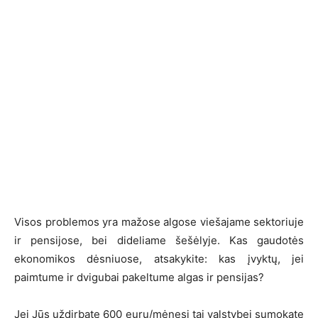
Visos problemos yra mažose algose viešajame sektoriuje
ir pensijose, bei dideliame šešėlyje. Kas gaudotės
ekonomikos dėsniuose, atsakykite: kas įvyktų, jei
paimtume ir dvigubai pakeltume algas ir pensijas?
Jei Jūs uždirbate 600 eurų/mėnesį tai valstybei sumokate