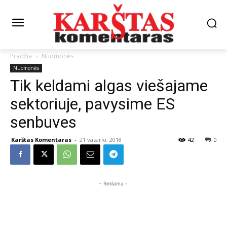
Pradžia
Nuomonės
Nuomonės
Tik keldami algas viešajame
sektoriuje, pavysime ES
senbuves
Karštas Komentaras
-
21 vasario, 2018
42
0
- Reklama -