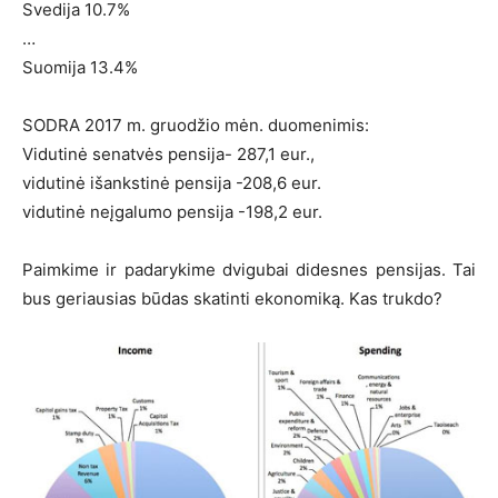
Svedija 10.7%
…
Suomija 13.4%
SODRA 2017 m. gruodžio mėn. duomenimis:
Vidutinė senatvės pensija- 287,1 eur.,
vidutinė išankstinė pensija -208,6 eur.
vidutinė neįgalumo pensija -198,2 eur.
Paimkime ir padarykime dvigubai didesnes pensijas. Tai
bus geriausias būdas skatinti ekonomiką. Kas trukdo?