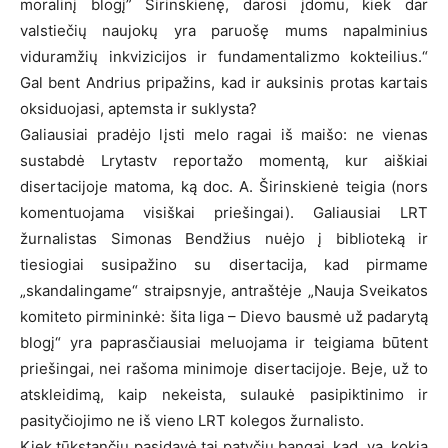
moralinį blogį” Širinskienę, darosi įdomu, kiek dar
valstiečių naujokų yra paruošę mums napalminius
viduramžių inkvizicijos ir fundamentalizmo kokteilius.“
Gal bent Andrius pripažins, kad ir auksinis protas kartais
oksiduojasi, aptemsta ir suklysta?
Galiausiai pradėjo lįsti melo ragai iš maišo: ne vienas
sustabdė Lrytastv reportažo momentą, kur aiškiai
disertacijoje matoma, ką doc. A. Širinskienė teigia (nors
komentuojama visiškai priešingai). Galiausiai LRT
žurnalistas Simonas Bendžius nuėjo į biblioteką ir
tiesiogiai susipažino su disertacija, kad pirmame
„skandalingame“ straipsnyje, antraštėje „Nauja Sveikatos
komiteto pirmininkė: šita liga – Dievo bausmė už padarytą
blogį“ yra paprasčiausiai meluojama ir teigiama būtent
priešingai, nei rašoma minimoje disertacijoje. Beje, už to
atskleidimą, kaip nekeista, sulaukė pasipiktinimo ir
pasityčiojimo ne iš vieno LRT kolegos žurnalisto.
Kiek tūkstančių pasidavė tai patyčių bangai, kad, va, kokia