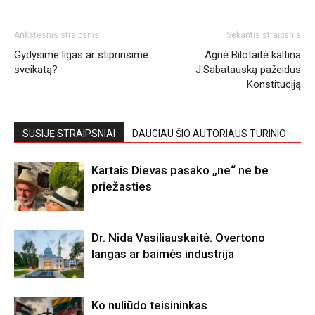
Ankstesnis straipsnis
Sekantis straipsnis
Gydysime ligas ar stiprinsime
Agnė Bilotaitė kaltina
sveikatą?
J.Sabatauską pažeidus
Konstituciją
SUSIJĘ STRAIPSNIAI
DAUGIAU ŠIO AUTORIAUS TURINIO
Kartais Dievas pasako „ne“ ne be
priežasties
Dr. Nida Vasiliauskaitė. Overtono
langas ar baimės industrija
Ko nuliūdo teisininkas