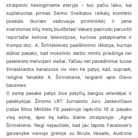
straipsnio tiesioginiame eteryje – tuo pačiu laiku, kai
suplanuotas pirmas Seimo Sveikatos reikalų komiteto
posėdis (kuriam vadovauja pirmininkė) ir jame
svarstomas kitų metų biudžetas! Vakare pasirodo paruošti
reportažai keliose televizijose, kuriose patalpinama ir
trumpa doc. A. Širinskienės paaiškinimo iškarpa, kurioje
aiškiai pasako, kad mokslinio darbo mintis priešinga nei
paskleista meluojant viešai. Tačiau net pavadinimai tuose
žiniasklaidos kanaluose vis vien tie patys, kad, suprask,
religinė fanatikė A. Širinskienė, teigianti apie Dievo
bausmes.
O esmę pasakė patys šios patyčių bangos skleidėjai ir
palaikytojai. Žinomo LRT žurnalisto Juro Jankevičiaus
įrašas Ritos Miliūtės FB paskiroje lapkričio 16 d. pasako
visą esmę, apie ką kalbu šiame straipsnyje: „Agnė
Širinskienė. Negi nejaučiate, kad jau tapote Facebook‘o
garsenybe vienoje gretoje su Birute Vėsaite, Audrone