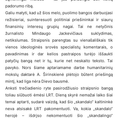
padorumo ribą.
Galiu matyti, kad už šios melo, puolimo bangos darbuojasi
režisieriai, suinteresuoti politiniai priešininkai ir siaurų
finansinių interesų grupių nagai. Tai ne netyčinis
žurnalisto Mindaugo Jackevičiaus suklydimas,
netikslumas. Straipsnis parengtas su vienašališkais tik
vienos ideologinės srovės specialistų komentarais, o
pavadinimas ir dar kelios pastraipos turėjo iššaukti
patyčių bangą net ir tų, kurie net neskaito teksto. Tai
pavyko. Nors šiame aptariamame darbe humanitarinių
mokslų daktarė A. Širinskienė plėtojo būtent priešingą
mintį, kad liga nėra Dievo bausmė.
Anksti trečiadienio ryte pasirodžiusio straipsnio bangą
toliau siūbuoti ėmėsi LRT. Dieną skyrė nemažai laiko šiai
temai aptarti, sudarė vaizdą, kad šio „skandalo“ kaltininkė
neva atsisakė LRT pakomentuoti. Va, kokia „skandalo“
herojė – išdrįso nekomentuoti šio „skandalingo“