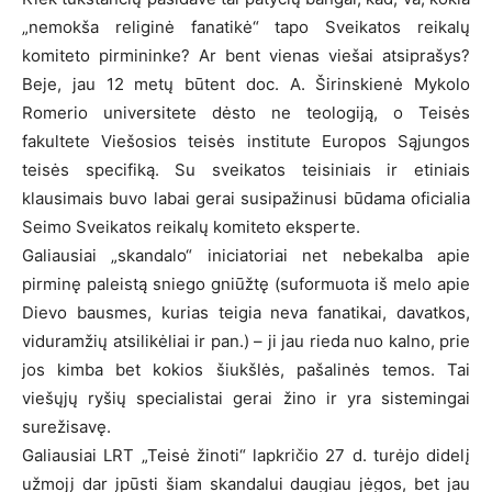
„nemokša religinė fanatikė“ tapo Sveikatos reikalų
komiteto pirmininke? Ar bent vienas viešai atsiprašys?
Beje, jau 12 metų būtent doc. A. Širinskienė Mykolo
Romerio universitete dėsto ne teologiją, o Teisės
fakultete Viešosios teisės institute Europos Sąjungos
teisės specifiką. Su sveikatos teisiniais ir etiniais
klausimais buvo labai gerai susipažinusi būdama oficialia
Seimo Sveikatos reikalų komiteto eksperte.
Galiausiai „skandalo“ iniciatoriai net nebekalba apie
pirminę paleistą sniego gniūžtę (suformuota iš melo apie
Dievo bausmes, kurias teigia neva fanatikai, davatkos,
viduramžių atsilikėliai ir pan.) – ji jau rieda nuo kalno, prie
jos kimba bet kokios šiukšlės, pašalinės temos. Tai
viešųjų ryšių specialistai gerai žino ir yra sistemingai
surežisavę.
Galiausiai LRT „Teisė žinoti“ lapkričio 27 d. turėjo didelį
užmojį dar įpūsti šiam skandalui daugiau jėgos, bet jau