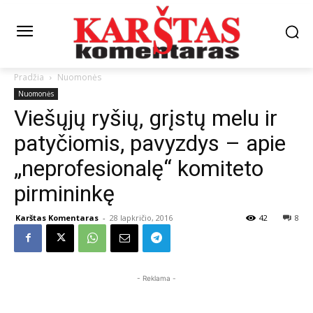
Pradžia
Nuomonės
Nuomonės
Viešųjų ryšių, grįstų melu ir
patyčiomis, pavyzdys – apie
„neprofesionalę“ komiteto
pirmininkę
Karštas Komentaras
-
28 lapkričio, 2016
42
8
- Reklama -