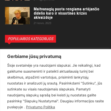
Maitvanagių puota rengiama artėjančio
didelio karo ir visuotinės krizės
akivaizdoje
21 kovo, 2023
POPULIARIOS KATEGORIJOS
Politika
3281
Gerbiame jūsų privatumą
Nuomonės
2174
Šioje svetainėje yra naudojami slapukai. Jie reikalingi, kad
Teisėsauga
1497
galėtume suasmeninti ir pateikti aktualiausią turinį bei
Aktualu
1373
skelbimus, atpažinti vartotojus, prisiminti lankytojų
Lietuva
619
nuostatas ir analizuoti jų srautą. Pasirinkdami "Sutinku", jūs
sutinkate su visais naudojamais slapukais. Pamatyti
Pasaulis
560
naudojamų slapukų sąrašą bei keisti jų nuostatas galite
Статьи на русском
282
pasirinkę "Slapukų Nustatymai". Daugiau informacijos rasite
Articles in english
160
puslapyje .
Privatumo Politika