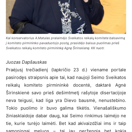
Kai konservatorius A.Matulas pralaimėjo Sveikatos reikalų komitete balsavimą
į komiteto pirmininko pavaduotojo postą, prasidėjo baisus puolimas prieš
Sveikatos reikalų komiteto pirmininkę Agnę Širinskienę. KK nuotr.
Juozas Dapšauskas
Praėjusį trečiadienį (lapkričio 23 d.) viename portale
pasirodęs straipsnis apie tai, kad naujoji Seimo Sveikatos
reikalų komiteto pirmininkė docentė, daktarė Agnė
Širinskienė savo prieš dešimtmetį rašytoje disertacijoje
neva teigusi, kad liga yra Dievo bausmė, nenustebino.
Tokio puolimo ir buvo galima tikėtis. Vienašališkumo
žiniasklaidoje dabar daug, kai Seimo rinkimus laimėjo ne
tie, kurie turėjo laimėti. Bet kad akivaizdžiai ims ir taip
sąmoningai meluos – tai jau peržengia bet kokią