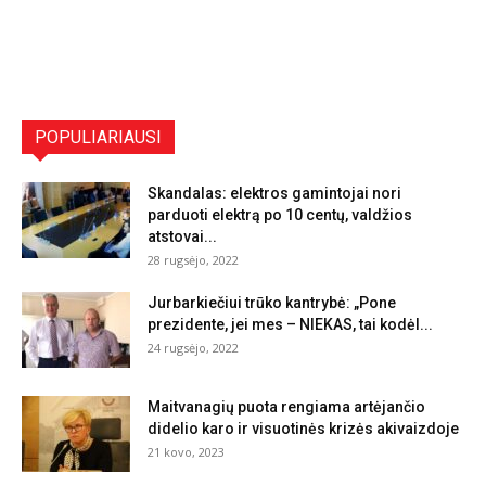
POPULIARIAUSI
Skandalas: elektros gamintojai nori
parduoti elektrą po 10 centų, valdžios
atstovai...
28 rugsėjo, 2022
Jurbarkiečiui trūko kantrybė: „Pone
prezidente, jei mes – NIEKAS, tai kodėl...
24 rugsėjo, 2022
Maitvanagių puota rengiama artėjančio
didelio karo ir visuotinės krizės akivaizdoje
21 kovo, 2023