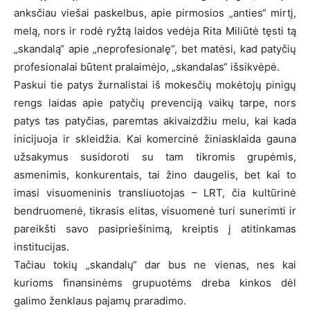
anksčiau viešai paskelbus, apie pirmosios „anties“ mirtį,
melą, nors ir rodė ryžtą laidos vedėja Rita Miliūtė tęsti tą
„skandalą“ apie „neprofesionalę“, bet matėsi, kad patyčių
profesionalai būtent pralaimėjo, „skandalas“ išsikvėpė.
Paskui tie patys žurnalistai iš mokesčių mokėtojų pinigų
rengs laidas apie patyčių prevenciją vaikų tarpe, nors
patys tas patyčias, paremtas akivaizdžiu melu, kai kada
inicijuoja ir skleidžia. Kai komercinė žiniasklaida gauna
užsakymus susidoroti su tam tikromis grupėmis,
asmenimis, konkurentais, tai žino daugelis, bet kai to
imasi visuomeninis transliuotojas – LRT, čia kultūrinė
bendruomenė, tikrasis elitas, visuomenė turi sunerimti ir
pareikšti savo pasipriešinimą, kreiptis į atitinkamas
institucijas.
Tačiau tokių „skandalų“ dar bus ne vienas, nes kai
kurioms finansinėms grupuotėms dreba kinkos dėl
galimo ženklaus pajamų praradimo.