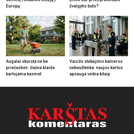
Europą
žvalgytis buto?
Augalai skursta ne be
Vaizdo stebėjimo kameros
priežasties: dažna klaida
nebeužtenka: naujos kartos
kartojama kasmet
apsauga veikia kitaip