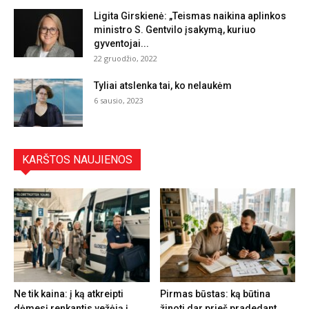
Ligita Girskienė: „Teismas naikina aplinkos
ministro S. Gentvilo įsakymą, kuriuo
gyventojai...
22 gruodžio, 2022
Tyliai atslenka tai, ko nelaukėm
6 sausio, 2023
KARŠTOS NAUJIENOS
Ne tik kaina: į ką atkreipti
Pirmas būstas: ką būtina
dėmesį renkantis vežėją į
žinoti dar prieš pradedant