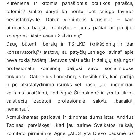
Pitrėniene ir kitomis panašiomis politikos paraščių
tetomis? Galite daryti ką norite, bet sniego lavinos
nesustabdysite. Dabar vienintelis klausimas – kam
pirmiausia baigsis kantrybė – jums pačiai ar partijos
kolegoms. Atsiprašau už atvirumą“.
Daug būtent liberalų ir TS-LKD (krikščionių ir dar
konservatorių?) atstovų su patyčių „sniego lavina“ apie
neva tokią žadėtą Lietuvos valstiečių ir žaliųjų sąjungos
profesionalų komandą dalijosi savo socialiniuose
tinkluose. Gabrielius Landsbergis besitikintis, kad partija
jį po atsistatydinimo išrinks vėl, rašo: „Jei mėginčiau
vaikams paaiškinti, kad Agnė Širinskienė ir yra ta tikroji
valstiečių žadėtoji profesionalė, sakytų „baaaikit,
nemanau”.“
Apmulkinamas pasidavė ir žinomas žurnalistas Andrius
Tapinas, pareiškęs: „Kad jau turime Sveikatos reikalų
komiteto pirmininkę Agnę „AIDS yra Dievo bausmė už