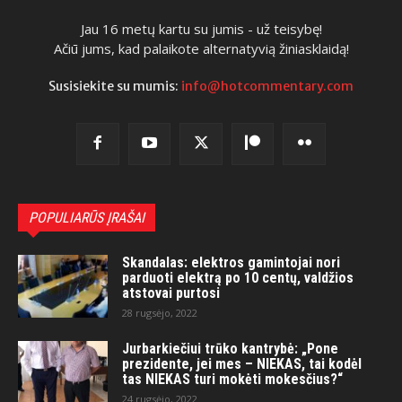
Jau 16 metų kartu su jumis - už teisybę!
Ačiū jums, kad palaikote alternatyvią žiniasklaidą!
Susisiekite su mumis:
info@hotcommentary.com
POPULIARŪS ĮRAŠAI
Skandalas: elektros gamintojai nori
parduoti elektrą po 10 centų, valdžios
atstovai purtosi
28 rugsėjo, 2022
Jurbarkiečiui trūko kantrybė: „Pone
prezidente, jei mes – NIEKAS, tai kodėl
tas NIEKAS turi mokėti mokesčius?“
24 rugsėjo, 2022