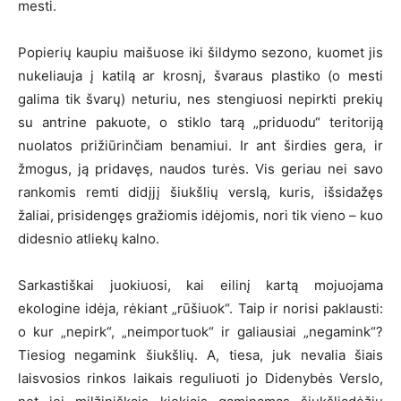
mesti.
Popierių kaupiu maišuose iki šildymo sezono, kuomet jis
nukeliauja į katilą ar krosnį, švaraus plastiko (o mesti
galima tik švarų) neturiu, nes stengiuosi nepirkti prekių
su antrine pakuote, o stiklo tarą „priduodu“ teritoriją
nuolatos prižiūrinčiam benamiui. Ir ant širdies gera, ir
žmogus, ją pridavęs, naudos turės. Vis geriau nei savo
rankomis remti didįjį šiukšlių verslą, kuris, išsidažęs
žaliai, prisidengęs gražiomis idėjomis, nori tik vieno – kuo
didesnio atliekų kalno.
Sarkastiškai juokiuosi, kai eilinį kartą mojuojama
ekologine idėja, rėkiant „rūšiuok“. Taip ir norisi paklausti:
o kur „nepirk“, „neimportuok“ ir galiausiai „negamink“?
Tiesiog negamink šiukšlių. A, tiesa, juk nevalia šiais
laisvosios rinkos laikais reguliuoti jo Didenybės Verslo,