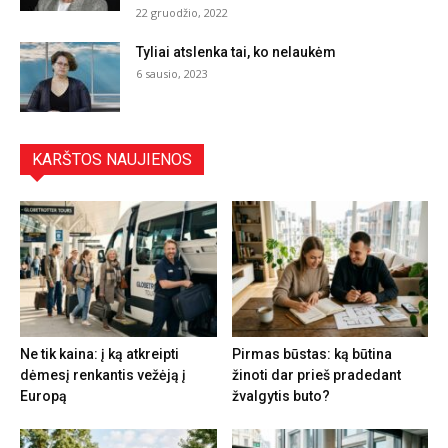
22 gruodžio, 2022
Tyliai atslenka tai, ko nelaukėm
6 sausio, 2023
KARŠTOS NAUJIENOS
Ne tik kaina: į ką atkreipti
Pirmas būstas: ką būtina
dėmesį renkantis vežėją į
žinoti dar prieš pradedant
Europą
žvalgytis buto?