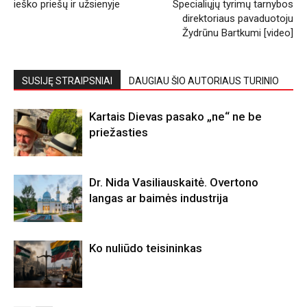
ieško priešų ir užsienyje
Specialiųjų tyrimų tarnybos
direktoriaus pavaduotoju
Žydrūnu Bartkumi [video]
SUSIJĘ STRAIPSNIAI
DAUGIAU ŠIO AUTORIAUS TURINIO
Kartais Dievas pasako „ne“ ne be
priežasties
Dr. Nida Vasiliauskaitė. Overtono
langas ar baimės industrija
Ko nuliūdo teisininkas