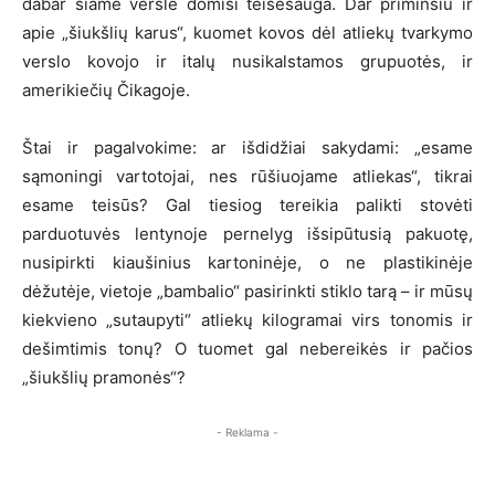
dabar šiame versle domisi teisėsauga. Dar priminsiu ir
apie „šiukšlių karus“, kuomet kovos dėl atliekų tvarkymo
verslo kovojo ir italų nusikalstamos grupuotės, ir
amerikiečių Čikagoje.
Štai ir pagalvokime: ar išdidžiai sakydami: „esame
sąmoningi vartotojai, nes rūšiuojame atliekas“, tikrai
esame teisūs? Gal tiesiog tereikia palikti stovėti
parduotuvės lentynoje pernelyg išsipūtusią pakuotę,
nusipirkti kiaušinius kartoninėje, o ne plastikinėje
dėžutėje, vietoje „bambalio“ pasirinkti stiklo tarą – ir mūsų
kiekvieno „sutaupyti“ atliekų kilogramai virs tonomis ir
dešimtimis tonų? O tuomet gal nebereikės ir pačios
„šiukšlių pramonės“?
- Reklama -