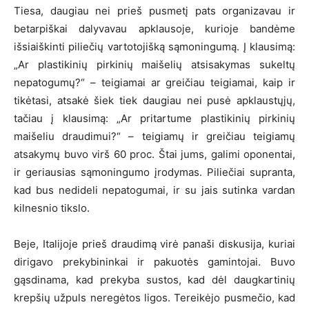
Tiesa, daugiau nei prieš pusmetį pats organizavau ir
betarpiškai dalyvavau apklausoje, kurioje bandėme
išsiaiškinti piliečių vartotojišką sąmoningumą. Į klausimą:
„Ar plastikinių pirkinių maišelių atsisakymas sukeltų
nepatogumų?“ – teigiamai ar greičiau teigiamai, kaip ir
tikėtasi, atsakė šiek tiek daugiau nei pusė apklaustųjų,
tačiau į klausimą: „Ar pritartume plastikinių pirkinių
maišeliu draudimui?“ – teigiamų ir greičiau teigiamų
atsakymų buvo virš 60 proc. Štai jums, galimi oponentai,
ir geriausias sąmoningumo įrodymas. Piliečiai supranta,
kad bus nedideli nepatogumai, ir su jais sutinka vardan
kilnesnio tikslo.
Beje, Italijoje prieš draudimą virė panaši diskusija, kuriai
dirigavo prekybininkai ir pakuotės gamintojai. Buvo
gąsdinama, kad prekyba sustos, kad dėl daugkartinių
krepšių užpuls neregėtos ligos. Tereikėjo pusmečio, kad