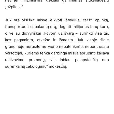
net jei milžiniškais kiekiais gaminamas šiukšliadėžių
„užpildas“.
Juk yra visiška laisvė eikvoti išteklius, teršti aplinką,
transportuoti supakuotą orą, deginti milijonus tonų kuro,
o vėliau didvyriškai „kovoji“ už švarą – surinkti visa tai,
kas pagaminta, atvežta ir išmesta. Juk visoje šioje
grandinėje nerasite nė vieno nepatenkinto, nebent esate
vartotojai, kuriems tenka garbinga misija aprūpinti žaliava
utilizavimo pramonę, vis labiau pampstančią nuo
surenkamų „ekologinių“ mokesčių.