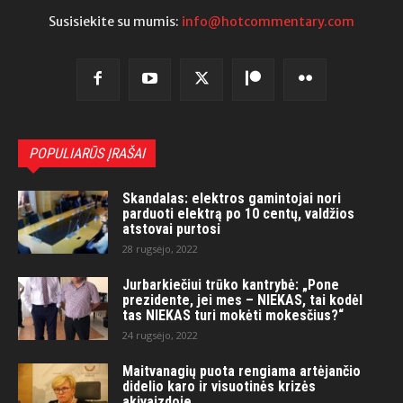
Susisiekite su mumis:
info@hotcommentary.com
POPULIARŪS ĮRAŠAI
Skandalas: elektros gamintojai nori
parduoti elektrą po 10 centų, valdžios
atstovai purtosi
28 rugsėjo, 2022
Jurbarkiečiui trūko kantrybė: „Pone
prezidente, jei mes – NIEKAS, tai kodėl
tas NIEKAS turi mokėti mokesčius?“
24 rugsėjo, 2022
Maitvanagių puota rengiama artėjančio
didelio karo ir visuotinės krizės
akivaizdoje