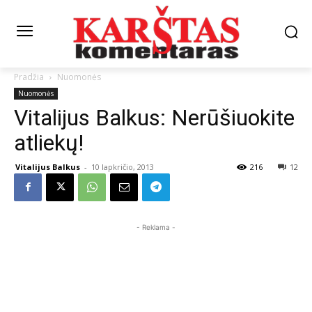
Pradžia
Nuomonės
Nuomonės
Vitalijus Balkus: Nerūšiuokite
atliekų!
Vitalijus Balkus
-
10 lapkričio, 2013
216
12
- Reklama -