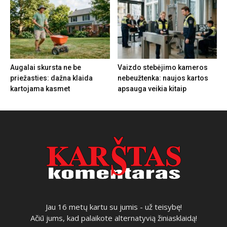
Augalai skursta ne be
Vaizdo stebėjimo kameros
priežasties: dažna klaida
nebeužtenka: naujos kartos
kartojama kasmet
apsauga veikia kitaip
Jau 16 metų kartu su jumis - už teisybę!
Ačiū jums, kad palaikote alternatyvią žiniasklaidą!