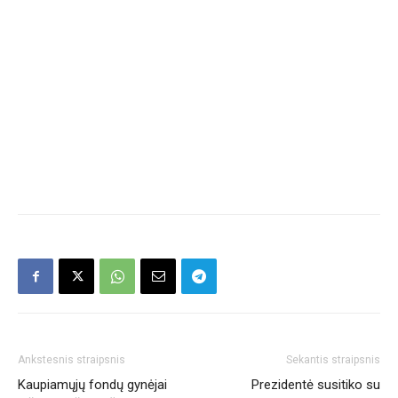
Ankstesnis straipsnis
Sekantis straipsnis
Kaupiamųjų fondų gynėjai
Prezidentė susitiko su