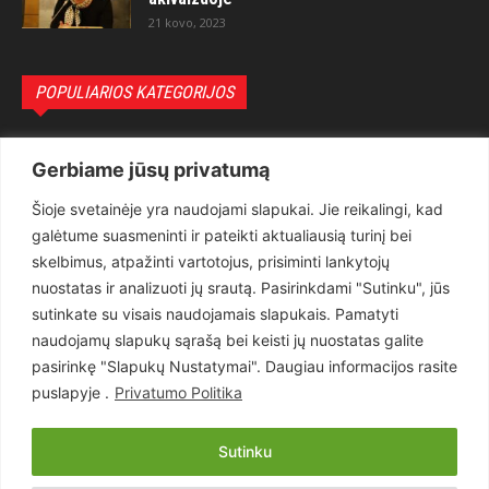
21 kovo, 2023
POPULIARIOS KATEGORIJOS
Politika
3281
Gerbiame jūsų privatumą
Nuomonės
2174
Šioje svetainėje yra naudojami slapukai. Jie reikalingi, kad
Teisėsauga
1497
galėtume suasmeninti ir pateikti aktualiausią turinį bei
Aktualu
1373
skelbimus, atpažinti vartotojus, prisiminti lankytojų
Lietuva
619
nuostatas ir analizuoti jų srautą. Pasirinkdami "Sutinku", jūs
sutinkate su visais naudojamais slapukais. Pamatyti
Pasaulis
560
naudojamų slapukų sąrašą bei keisti jų nuostatas galite
Статьи на русском
282
pasirinkę "Slapukų Nustatymai". Daugiau informacijos rasite
Articles in english
160
puslapyje .
Privatumo Politika
Muzika
116
Sutinku