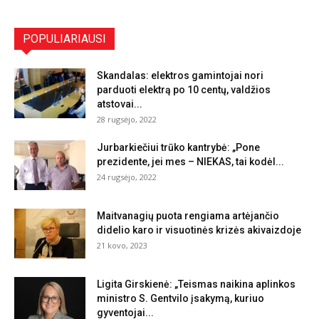
POPULIARIAUSI
Skandalas: elektros gamintojai nori
parduoti elektrą po 10 centų, valdžios
atstovai...
28 rugsėjo, 2022
Jurbarkiečiui trūko kantrybė: „Pone
prezidente, jei mes – NIEKAS, tai kodėl...
24 rugsėjo, 2022
Maitvanagių puota rengiama artėjančio
didelio karo ir visuotinės krizės akivaizdoje
21 kovo, 2023
Ligita Girskienė: „Teismas naikina aplinkos
ministro S. Gentvilo įsakymą, kuriuo
gyventojai...