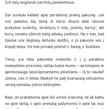
3/4 italų teigiamai įvertintų pasikeitimus.
Dar sunkiau kalbėti apie perteklinę prekių pakuotę. Juk
vos palietus šią temą iš karto išnyra aibė laisvos
prekybos sutarčių, direktyvų ir kitų „šventų karvių“, dėl
kurių nevalia užkirsti kelią atliekų įvežimui. Na ir kas, kad
žaislas vos degtukų dėžutės dydžio, o jo pakuotė vos į
krepšį telpa. Vis tiek privalai įsileisti ir žaislą, ir šiukšles.
Tiesa, yra toks pakuotės mokestis ir į jį panašios
mokestinės prievolės, tačiau kokia mums – vartotojams ar
aplinkosauga besirūpinantiems piliečiams – iš to nauda?
Jokios, nes ir toliau išlaikyti ne patį švariausią utilizavimo
verslą nematau jokios būtinybės.
Beje, jei prakalbome apie šio verslo švarumą, tai aš kalbu
ne apie taršą, o apie prekybą pažymomis ir apie tai, kuo